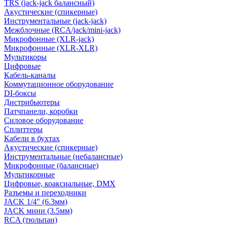
TRS (jack-jack балансный)
Акустические (спикерные)
Инструментальные (jack-jack)
Межблочные (RCA/jack/mini-jack)
Микрофонные (XLR-jack)
Микрофонные (XLR-XLR)
Мультикоры
Цифровые
Кабель-каналы
Коммутационное оборудование
DI-боксы
Дистрибьютеры
Патчпанели, коробки
Силовое оборудование
Сплиттеры
Кабели в бухтах
Акустические (спикерные)
Инструментальные (небалансные)
Микрофонные (балансные)
Мультикорные
Цифровые, коаксиальные, DMX
Разъемы и переходники
JACK 1/4" (6.3мм)
JACK мини (3.5мм)
RCA (тюльпан)