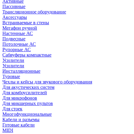
Активные
Пассивные
Трансляционное оборудование
Аксессуары
Встраиваемые в стены
Мегафон ручной
Настенные АС
Подвесные
Потолочные АС
Рупорные АС
Сабвуферы компактные
Усилители
Усилители
Инсталляционные
Туровые
Чехлы и кейсы для звукового оборудования
Для акустических систем
Для комбоусилителей
Для микрофонов
Для микшерных пультов
Для стоек
Многофункциональные
Кабели и разъемы
Готовые кабели
MIDI