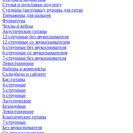
Стулья и подставки под ногу
Сурдины (заглушки), рупоры для гитар
Тренажеры для пальцев
Фурнитура
Чехлы и кейсы
Акустические гитары
12-струнные без звукоснимателя
12-струнные со звукоснимателем
6-струнные без звукоснимателя
6-струнные со звукоснимателем
7-струнные без звукоснимателя
Левосторонние
Наборы и комплекты
Солидбади и сайлент
Бас-гитары
4-струнные
5-струнные
6-струнные
Акустические
Безладовые
Левосторонние
Классические гитары
7-струнные
Без звукоснимателя
Со звукоснимателем