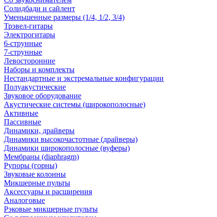
Солидбади и сайлент
Уменьшенные размеры (1/4, 1/2, 3/4)
Трэвел-гитары
Электрогитары
6-струнные
7-струнные
Левосторонние
Наборы и комплекты
Нестандартные и экстремальные конфигурации
Полуакустические
Звуковое оборудование
Акустические системы (широкополосные)
Активные
Пассивные
Динамики, драйверы
Динамики высокочастотные (драйверы)
Динамики широкополосные (вуферы)
Мембраны (diaphragm)
Рупоры (горны)
Звуковые колонны
Микшерные пульты
Аксессуары и расширения
Аналоговые
Рэковые микшерные пульты