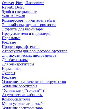
Octaver, Pitch, Harmonizer
Reverb, Delay
Synth и специальные
Wah, Autowah
Компрессоры, лимитеры, гейты
Эквалайзеры, педали громкости
Эффекты для бас-гитары
Предусилители и моделлеры
Педальные
Рэковые
Процессоры эффектов
Аксессуары для процессоров эффектов
Для акустических инструментов
Для бас-гитары
Для электрогитары
Карманные
Луперы
Рэковые
Усиление акустических инструментов
Усиление бас-гитары
"Усилители (""головы"")"
Акустические кабинеты
Комбоусилители
Мини усилители и комбо
Усиление электрогитары