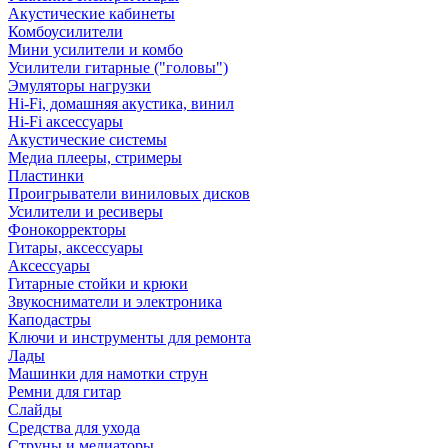
Акустические кабинеты
Комбоусилители
Мини усилители и комбо
Усилители гитарные ("головы")
Эмуляторы нагрузки
Hi-Fi, домашняя акустика, винил
Hi-Fi аксессуары
Акустические системы
Медиа плееры, стримеры
Пластинки
Проигрыватели виниловых дисков
Усилители и ресиверы
Фонокорректоры
Гитары, аксессуары
Аксессуары
Гитарные стойки и крюки
Звукосниматели и электроника
Каподастры
Ключи и инструменты для ремонта
Лады
Машинки для намотки струн
Ремни для гитар
Слайды
Средства для ухода
Струны и медиаторы