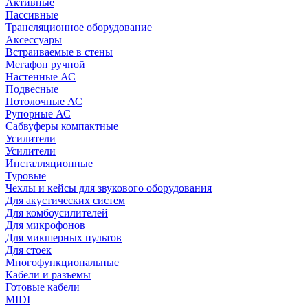
Активные
Пассивные
Трансляционное оборудование
Аксессуары
Встраиваемые в стены
Мегафон ручной
Настенные АС
Подвесные
Потолочные АС
Рупорные АС
Сабвуферы компактные
Усилители
Усилители
Инсталляционные
Туровые
Чехлы и кейсы для звукового оборудования
Для акустических систем
Для комбоусилителей
Для микрофонов
Для микшерных пультов
Для стоек
Многофункциональные
Кабели и разъемы
Готовые кабели
MIDI