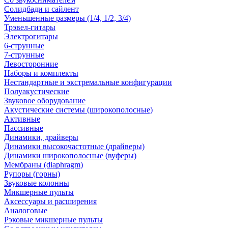
Солидбади и сайлент
Уменьшенные размеры (1/4, 1/2, 3/4)
Трэвел-гитары
Электрогитары
6-струнные
7-струнные
Левосторонние
Наборы и комплекты
Нестандартные и экстремальные конфигурации
Полуакустические
Звуковое оборудование
Акустические системы (широкополосные)
Активные
Пассивные
Динамики, драйверы
Динамики высокочастотные (драйверы)
Динамики широкополосные (вуферы)
Мембраны (diaphragm)
Рупоры (горны)
Звуковые колонны
Микшерные пульты
Аксессуары и расширения
Аналоговые
Рэковые микшерные пульты