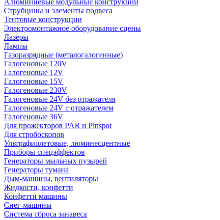
Алюминиевые модульные конструкции
Струбцины и элементы подвеса
Тентовые конструкции
Электромонтажное оборудование сцены
Лазеры
Лампы
Газоразрядные (металогалогенные)
Галогеновые 120V
Галогеновые 12V
Галогеновые 15V
Галогеновые 230V
Галогеновые 24V без отражателя
Галогеновые 24V с отражателем
Галогеновые 36V
Для прожекторов PAR и Pinspot
Для стробоскопов
Ультрафиолетовые, люминесцентные
Приборы спецэффектов
Генераторы мыльных пузырей
Генераторы тумана
Дым-машины, вентиляторы
Жидкости, конфетти
Конфетти машины
Снег-машины
Система сброса занавеса