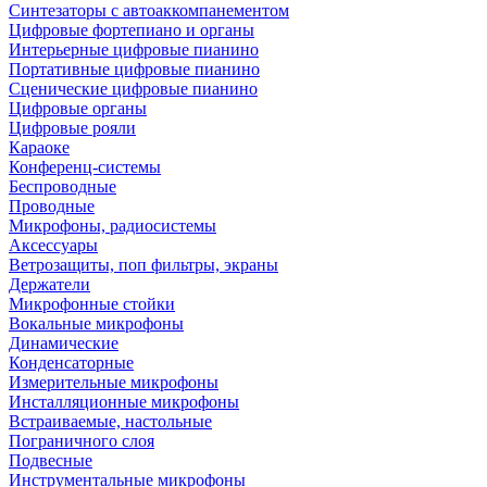
Синтезаторы с автоаккомпанементом
Цифровые фортепиано и органы
Интерьерные цифровые пианино
Портативные цифровые пианино
Сценические цифровые пианино
Цифровые органы
Цифровые рояли
Караоке
Конференц-системы
Беспроводные
Проводные
Микрофоны, радиосистемы
Аксессуары
Ветрозащиты, поп фильтры, экраны
Держатели
Микрофонные стойки
Вокальные микрофоны
Динамические
Конденсаторные
Измерительные микрофоны
Инсталляционные микрофоны
Встраиваемые, настольные
Пограничного слоя
Подвесные
Инструментальные микрофоны