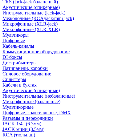
TRS (jack-jack балансный)
Акустические (спикерные)
Инструментальные (jack-jack)
Межблочные (RCA/jack/mini-jack)
Микрофонные (XLR-jack)
Микрофонные (XLR-XLR)
Мультикоры
Цифровые
Кабель-каналы
Коммутационное оборудование
DI-боксы
Дистрибьютеры
Патчпанели, коробки
Силовое оборудование
Сплиттеры
Кабели в бухтах
Акустические (спикерные)
Инструментальные (небалансные)
Микрофонные (балансные)
Мультикорные
Цифровые, коаксиальные, DMX
Разъемы и переходники
JACK 1/4" (6.3мм)
JACK мини (3.5мм)
RCA (тюльпан)