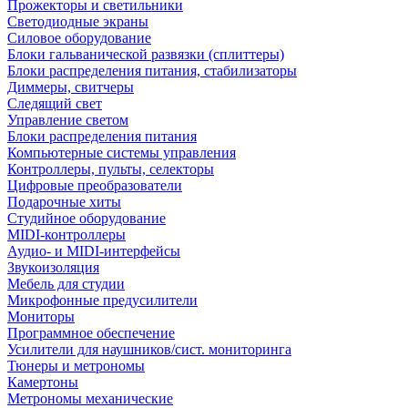
Прожекторы и светильники
Светодиодные экраны
Силовое оборудование
Блоки гальванической развязки (сплиттеры)
Блоки распределения питания, стабилизаторы
Диммеры, свитчеры
Следящий свет
Управление светом
Блоки распределения питания
Компьютерные системы управления
Контроллеры, пульты, селекторы
Цифровые преобразователи
Подарочные хиты
Студийное оборудование
MIDI-контроллеры
Аудио- и MIDI-интерфейсы
Звукоизоляция
Мебель для студии
Микрофонные предусилители
Мониторы
Программное обеспечение
Усилители для наушников/сист. мониторинга
Тюнеры и метрономы
Камертоны
Метрономы механические