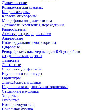
Динамические
Комплекты для ударных
Конденсаторные
Караоке микрофоны
Микрофоны для радиосистем
Держатели, крепления, переходники
Радиосистемы
Аксессуары для радиосистем
Аналоговые
Индивидуального мониторинга
Цифровые
Репортёрские, накамерные, для iOS устройств
Студийные микрофоны
Ламповые
Ленточные
С большой диафрагмой
Наушники и гарнитуры
Гарнитуры
Диджейские наушники
Наушники вкладыши/мониторинговые
Студийные наушники
Закрытые
Открытые
Ноты, самоучители
Вокальная музыка