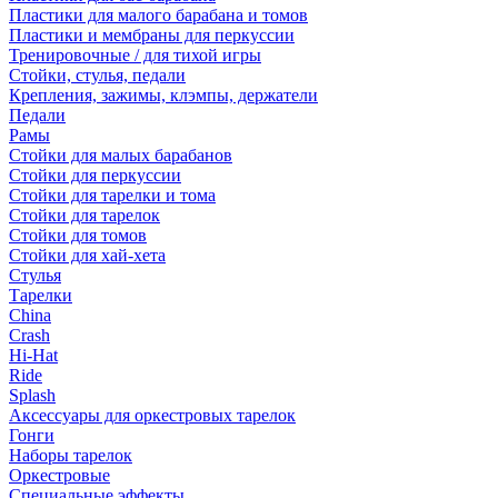
Пластики для малого барабана и томов
Пластики и мембраны для перкуссии
Тренировочные / для тихой игры
Стойки, стулья, педали
Крепления, зажимы, клэмпы, держатели
Педали
Рамы
Стойки для малых барабанов
Стойки для перкуссии
Стойки для тарелки и тома
Стойки для тарелок
Стойки для томов
Стойки для хай-хета
Стулья
Тарелки
China
Crash
Hi-Hat
Ride
Splash
Аксессуары для оркестровых тарелок
Гонги
Наборы тарелок
Оркестровые
Специальные эффекты