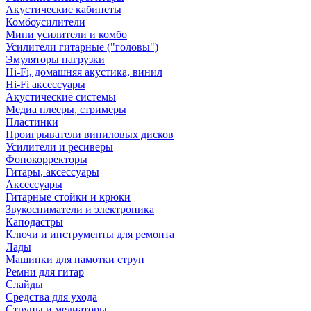
Акустические кабинеты
Комбоусилители
Мини усилители и комбо
Усилители гитарные ("головы")
Эмуляторы нагрузки
Hi-Fi, домашняя акустика, винил
Hi-Fi аксессуары
Акустические системы
Медиа плееры, стримеры
Пластинки
Проигрыватели виниловых дисков
Усилители и ресиверы
Фонокорректоры
Гитары, аксессуары
Аксессуары
Гитарные стойки и крюки
Звукосниматели и электроника
Каподастры
Ключи и инструменты для ремонта
Лады
Машинки для намотки струн
Ремни для гитар
Слайды
Средства для ухода
Струны и медиаторы