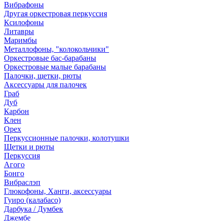
Вибрафоны
Другая оркестровая перкуссия
Ксилофоны
Литавры
Маримбы
Металлофоны, "колокольчики"
Оркестровые бас-барабаны
Оркестровые малые барабаны
Палочки, щетки, рюты
Аксессуары для палочек
Граб
Дуб
Карбон
Клен
Орех
Перкуссионные палочки, колотушки
Щетки и рюты
Перкуссия
Агого
Бонго
Вибраслэп
Глюкофоны, Ханги, аксессуары
Гуиро (калабасо)
Дарбука / Думбек
Джембе