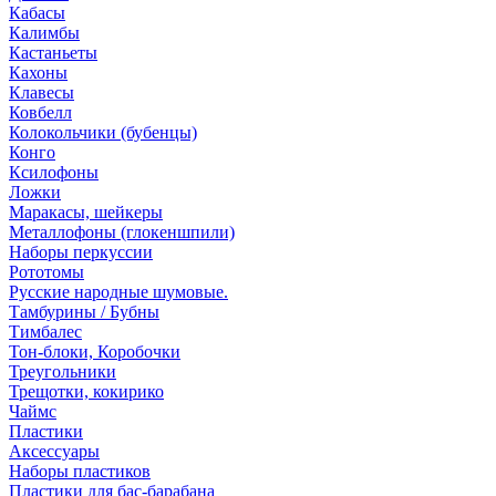
Кабасы
Калимбы
Кастаньеты
Кахоны
Клавесы
Ковбелл
Колокольчики (бубенцы)
Конго
Ксилофоны
Ложки
Маракасы, шейкеры
Металлофоны (глокеншпили)
Наборы перкуссии
Рототомы
Русские народные шумовые.
Тамбурины / Бубны
Тимбалес
Тон-блоки, Коробочки
Треугольники
Трещотки, кокирико
Чаймс
Пластики
Аксессуары
Наборы пластиков
Пластики для бас-барабана