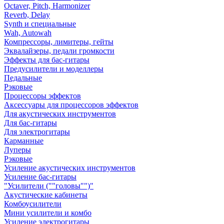
Octaver, Pitch, Harmonizer
Reverb, Delay
Synth и специальные
Wah, Autowah
Компрессоры, лимитеры, гейты
Эквалайзеры, педали громкости
Эффекты для бас-гитары
Предусилители и моделлеры
Педальные
Рэковые
Процессоры эффектов
Аксессуары для процессоров эффектов
Для акустических инструментов
Для бас-гитары
Для электрогитары
Карманные
Луперы
Рэковые
Усиление акустических инструментов
Усиление бас-гитары
"Усилители (""головы"")"
Акустические кабинеты
Комбоусилители
Мини усилители и комбо
Усиление электрогитары