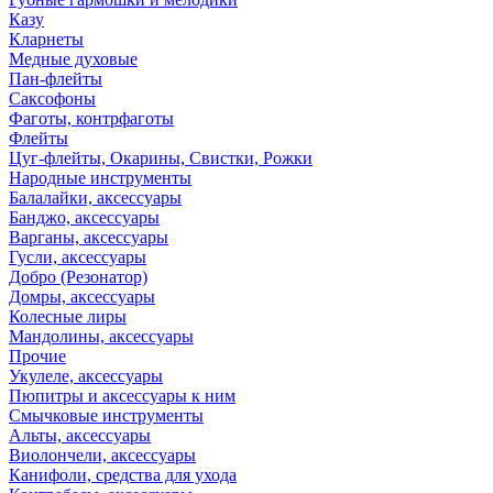
Казу
Кларнеты
Медные духовые
Пан-флейты
Саксофоны
Фаготы, контрфаготы
Флейты
Цуг-флейты, Окарины, Свистки, Рожки
Народные инструменты
Балалайки, аксессуары
Банджо, аксессуары
Варганы, аксессуары
Гусли, аксессуары
Добро (Резонатор)
Домры, аксессуары
Колесные лиры
Мандолины, аксессуары
Прочие
Укулеле, аксессуары
Пюпитры и аксессуары к ним
Смычковые инструменты
Альты, аксессуары
Виолончели, аксессуары
Канифоли, средства для ухода