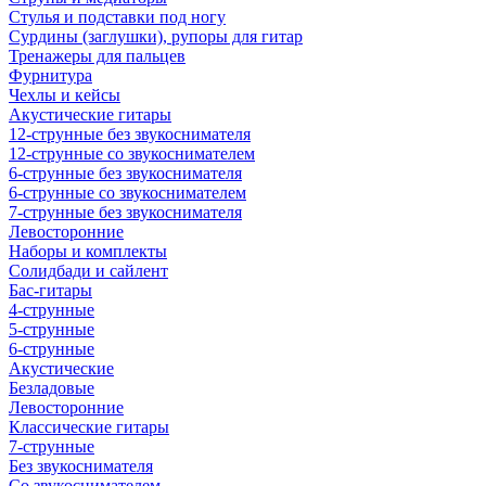
Стулья и подставки под ногу
Сурдины (заглушки), рупоры для гитар
Тренажеры для пальцев
Фурнитура
Чехлы и кейсы
Акустические гитары
12-струнные без звукоснимателя
12-струнные со звукоснимателем
6-струнные без звукоснимателя
6-струнные со звукоснимателем
7-струнные без звукоснимателя
Левосторонние
Наборы и комплекты
Солидбади и сайлент
Бас-гитары
4-струнные
5-струнные
6-струнные
Акустические
Безладовые
Левосторонние
Классические гитары
7-струнные
Без звукоснимателя
Со звукоснимателем