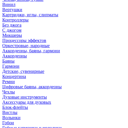
Винил
Вертушки
Картриджи, иглы, слипматы
Контроллеры
Без джога
С джогом
Микшеры
Процессоры эффектов
Оркестровые, народные
Аккордеоны, баяны, гармони
Аккордеоны
Баяны
Гармони
Детские, сувенирные
Концертина
Ремни
Цифровые баяны, аккордеоны
Чехлы
Духовые инструменты
Аксессуары для духовых
Блок-флейты
Вистлы
Волынки
Гобои
Губные гармошки и мелодики