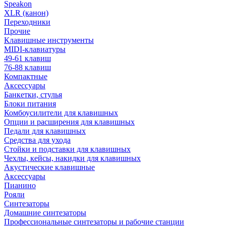
Speakon
XLR (канон)
Переходники
Прочие
Клавишные инструменты
MIDI-клавиатуры
49-61 клавиш
76-88 клавиш
Компактные
Аксессуары
Банкетки, стулья
Блоки питания
Комбоусилители для клавишных
Опции и расширения для клавишных
Педали для клавишных
Средства для ухода
Стойки и подставки для клавишных
Чехлы, кейсы, накидки для клавишных
Акустические клавишные
Аксессуары
Пианино
Рояли
Синтезаторы
Домашние синтезаторы
Профессиональные синтезаторы и рабочие станции