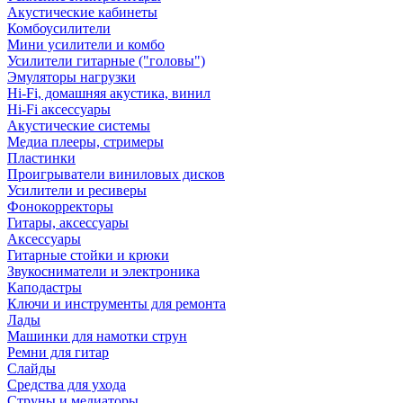
Акустические кабинеты
Комбоусилители
Мини усилители и комбо
Усилители гитарные ("головы")
Эмуляторы нагрузки
Hi-Fi, домашняя акустика, винил
Hi-Fi аксессуары
Акустические системы
Медиа плееры, стримеры
Пластинки
Проигрыватели виниловых дисков
Усилители и ресиверы
Фонокорректоры
Гитары, аксессуары
Аксессуары
Гитарные стойки и крюки
Звукосниматели и электроника
Каподастры
Ключи и инструменты для ремонта
Лады
Машинки для намотки струн
Ремни для гитар
Слайды
Средства для ухода
Струны и медиаторы