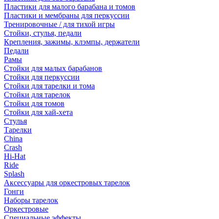
Пластики для малого барабана и томов
Пластики и мембраны для перкуссии
Тренировочные / для тихой игры
Стойки, стулья, педали
Крепления, зажимы, клэмпы, держатели
Педали
Рамы
Стойки для малых барабанов
Стойки для перкуссии
Стойки для тарелки и тома
Стойки для тарелок
Стойки для томов
Стойки для хай-хета
Стулья
Тарелки
China
Crash
Hi-Hat
Ride
Splash
Аксессуары для оркестровых тарелок
Гонги
Наборы тарелок
Оркестровые
Специальные эффекты