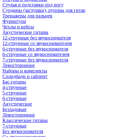
Стулья и подставки под ногу
Сурдины (заглушки), рупоры для гитар
Тренажеры для пальцев
Фурнитура
Чехлы и кейсы
Акустические гитары
12-струнные без звукоснимателя
12-струнные со звукоснимателем
6-струнные без звукоснимателя
6-струнные со звукоснимателем
7-струнные без звукоснимателя
Левосторонние
Наборы и комплекты
Солидбади и сайлент
Бас-гитары
4-струнные
5-струнные
6-струнные
Акустические
Безладовые
Левосторонние
Классические гитары
7-струнные
Без звукоснимателя
Со звукоснимателем