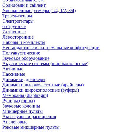
Солидбади и сайлент
Уменьшенные размеры (1/4, 1/2, 3/4)
Трэвел-гитары
Электрогитары
6-струнные
7-струнные
Левосторонние
Наборы и комплекты
Нестандартные и экстремальные конфигурации
Полуакустические
Звуковое оборудование
Акустические системы (широкополосные)
Активные
Пассивные
Динамики, драйверы
Динамики высокочастотные (драйверы)
Динамики широкополосные (вуферы)
Мембраны (diaphragm)
Рупоры (горны)
Звуковые колонны
Микшерные пульты
Аксессуары и расширения
Аналоговые
Рэковые микшерные пульты