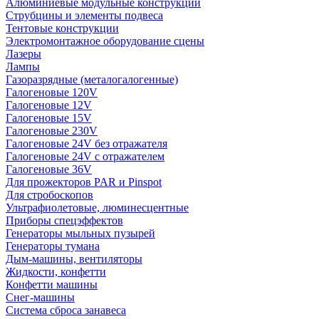
Алюминиевые модульные конструкции
Струбцины и элементы подвеса
Тентовые конструкции
Электромонтажное оборудование сцены
Лазеры
Лампы
Газоразрядные (металогалогенные)
Галогеновые 120V
Галогеновые 12V
Галогеновые 15V
Галогеновые 230V
Галогеновые 24V без отражателя
Галогеновые 24V с отражателем
Галогеновые 36V
Для прожекторов PAR и Pinspot
Для стробоскопов
Ультрафиолетовые, люминесцентные
Приборы спецэффектов
Генераторы мыльных пузырей
Генераторы тумана
Дым-машины, вентиляторы
Жидкости, конфетти
Конфетти машины
Снег-машины
Система сброса занавеса