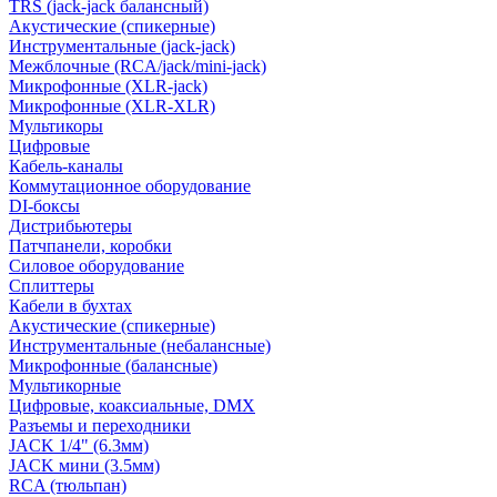
TRS (jack-jack балансный)
Акустические (спикерные)
Инструментальные (jack-jack)
Межблочные (RCA/jack/mini-jack)
Микрофонные (XLR-jack)
Микрофонные (XLR-XLR)
Мультикоры
Цифровые
Кабель-каналы
Коммутационное оборудование
DI-боксы
Дистрибьютеры
Патчпанели, коробки
Силовое оборудование
Сплиттеры
Кабели в бухтах
Акустические (спикерные)
Инструментальные (небалансные)
Микрофонные (балансные)
Мультикорные
Цифровые, коаксиальные, DMX
Разъемы и переходники
JACK 1/4" (6.3мм)
JACK мини (3.5мм)
RCA (тюльпан)