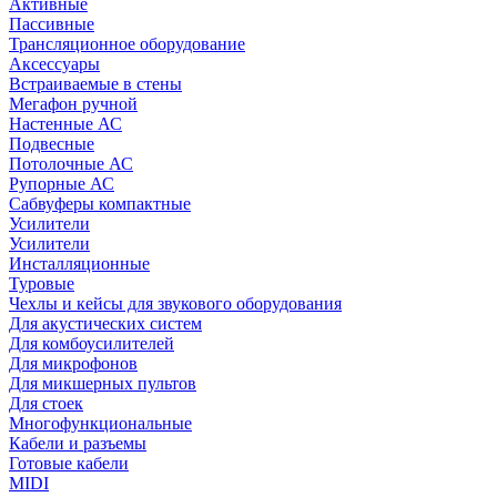
Активные
Пассивные
Трансляционное оборудование
Аксессуары
Встраиваемые в стены
Мегафон ручной
Настенные АС
Подвесные
Потолочные АС
Рупорные АС
Сабвуферы компактные
Усилители
Усилители
Инсталляционные
Туровые
Чехлы и кейсы для звукового оборудования
Для акустических систем
Для комбоусилителей
Для микрофонов
Для микшерных пультов
Для стоек
Многофункциональные
Кабели и разъемы
Готовые кабели
MIDI