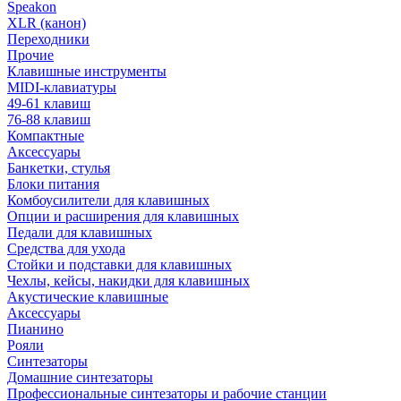
Speakon
XLR (канон)
Переходники
Прочие
Клавишные инструменты
MIDI-клавиатуры
49-61 клавиш
76-88 клавиш
Компактные
Аксессуары
Банкетки, стулья
Блоки питания
Комбоусилители для клавишных
Опции и расширения для клавишных
Педали для клавишных
Средства для ухода
Стойки и подставки для клавишных
Чехлы, кейсы, накидки для клавишных
Акустические клавишные
Аксессуары
Пианино
Рояли
Синтезаторы
Домашние синтезаторы
Профессиональные синтезаторы и рабочие станции