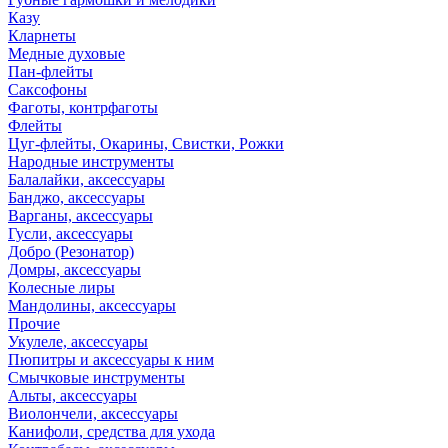
Казу
Кларнеты
Медные духовые
Пан-флейты
Саксофоны
Фаготы, контрфаготы
Флейты
Цуг-флейты, Окарины, Свистки, Рожки
Народные инструменты
Балалайки, аксессуары
Банджо, аксессуары
Варганы, аксессуары
Гусли, аксессуары
Добро (Резонатор)
Домры, аксессуары
Колесные лиры
Мандолины, аксессуары
Прочие
Укулеле, аксессуары
Пюпитры и аксессуары к ним
Смычковые инструменты
Альты, аксессуары
Виолончели, аксессуары
Канифоли, средства для ухода