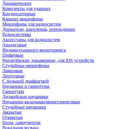
Динамические
Комплекты для ударных
Конденсаторные
Караоке микрофоны
Микрофоны для радиосистем
Держатели, крепления, переходники
Радиосистемы
Аксессуары для радиосистем
Аналоговые
Индивидуального мониторинга
Цифровые
Репортёрские, накамерные, для iOS устройств
Студийные микрофоны
Ламповые
Ленточные
С большой диафрагмой
Наушники и гарнитуры
Гарнитуры
Диджейские наушники
Наушники вкладыши/мониторинговые
Студийные наушники
Закрытые
Открытые
Ноты, самоучители
Вокальная музыка