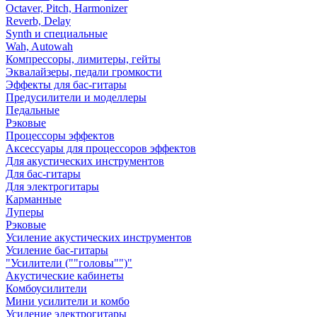
Octaver, Pitch, Harmonizer
Reverb, Delay
Synth и специальные
Wah, Autowah
Компрессоры, лимитеры, гейты
Эквалайзеры, педали громкости
Эффекты для бас-гитары
Предусилители и моделлеры
Педальные
Рэковые
Процессоры эффектов
Аксессуары для процессоров эффектов
Для акустических инструментов
Для бас-гитары
Для электрогитары
Карманные
Луперы
Рэковые
Усиление акустических инструментов
Усиление бас-гитары
"Усилители (""головы"")"
Акустические кабинеты
Комбоусилители
Мини усилители и комбо
Усиление электрогитары