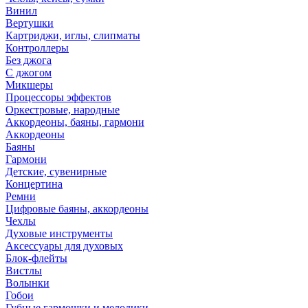
Винил
Вертушки
Картриджи, иглы, слипматы
Контроллеры
Без джога
С джогом
Микшеры
Процессоры эффектов
Оркестровые, народные
Аккордеоны, баяны, гармони
Аккордеоны
Баяны
Гармони
Детские, сувенирные
Концертина
Ремни
Цифровые баяны, аккордеоны
Чехлы
Духовые инструменты
Аксессуары для духовых
Блок-флейты
Вистлы
Волынки
Гобои
Губные гармошки и мелодики