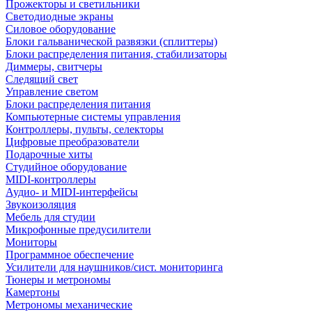
Прожекторы и светильники
Светодиодные экраны
Силовое оборудование
Блоки гальванической развязки (сплиттеры)
Блоки распределения питания, стабилизаторы
Диммеры, свитчеры
Следящий свет
Управление светом
Блоки распределения питания
Компьютерные системы управления
Контроллеры, пульты, селекторы
Цифровые преобразователи
Подарочные хиты
Студийное оборудование
MIDI-контроллеры
Аудио- и MIDI-интерфейсы
Звукоизоляция
Мебель для студии
Микрофонные предусилители
Мониторы
Программное обеспечение
Усилители для наушников/сист. мониторинга
Тюнеры и метрономы
Камертоны
Метрономы механические