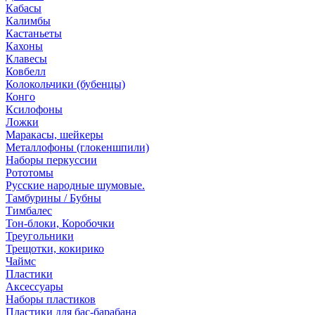
Кабасы
Калимбы
Кастаньеты
Кахоны
Клавесы
Ковбелл
Колокольчики (бубенцы)
Конго
Ксилофоны
Ложки
Маракасы, шейкеры
Металлофоны (глокеншпили)
Наборы перкуссии
Рототомы
Русские народные шумовые.
Тамбурины / Бубны
Тимбалес
Тон-блоки, Коробочки
Треугольники
Трещотки, кокирико
Чаймс
Пластики
Аксессуары
Наборы пластиков
Пластики для бас-барабана