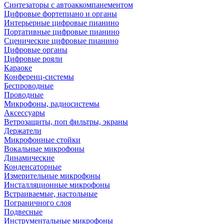
Синтезаторы с автоаккомпанементом
Цифровые фортепиано и органы
Интерьерные цифровые пианино
Портативные цифровые пианино
Сценические цифровые пианино
Цифровые органы
Цифровые рояли
Караоке
Конференц-системы
Беспроводные
Проводные
Микрофоны, радиосистемы
Аксессуары
Ветрозащиты, поп фильтры, экраны
Держатели
Микрофонные стойки
Вокальные микрофоны
Динамические
Конденсаторные
Измерительные микрофоны
Инсталляционные микрофоны
Встраиваемые, настольные
Пограничного слоя
Подвесные
Инструментальные микрофоны