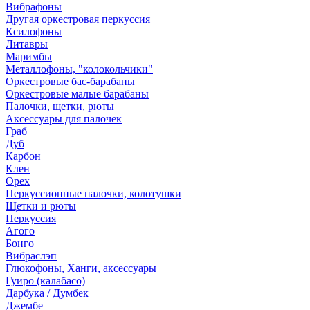
Вибрафоны
Другая оркестровая перкуссия
Ксилофоны
Литавры
Маримбы
Металлофоны, "колокольчики"
Оркестровые бас-барабаны
Оркестровые малые барабаны
Палочки, щетки, рюты
Аксессуары для палочек
Граб
Дуб
Карбон
Клен
Орех
Перкуссионные палочки, колотушки
Щетки и рюты
Перкуссия
Агого
Бонго
Вибраслэп
Глюкофоны, Ханги, аксессуары
Гуиро (калабасо)
Дарбука / Думбек
Джембе