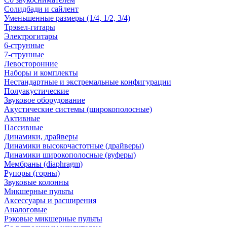
Солидбади и сайлент
Уменьшенные размеры (1/4, 1/2, 3/4)
Трэвел-гитары
Электрогитары
6-струнные
7-струнные
Левосторонние
Наборы и комплекты
Нестандартные и экстремальные конфигурации
Полуакустические
Звуковое оборудование
Акустические системы (широкополосные)
Активные
Пассивные
Динамики, драйверы
Динамики высокочастотные (драйверы)
Динамики широкополосные (вуферы)
Мембраны (diaphragm)
Рупоры (горны)
Звуковые колонны
Микшерные пульты
Аксессуары и расширения
Аналоговые
Рэковые микшерные пульты