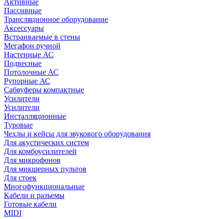
Активные
Пассивные
Трансляционное оборудование
Аксессуары
Встраиваемые в стены
Мегафон ручной
Настенные АС
Подвесные
Потолочные АС
Рупорные АС
Сабвуферы компактные
Усилители
Усилители
Инсталляционные
Туровые
Чехлы и кейсы для звукового оборудования
Для акустических систем
Для комбоусилителей
Для микрофонов
Для микшерных пультов
Для стоек
Многофункциональные
Кабели и разъемы
Готовые кабели
MIDI