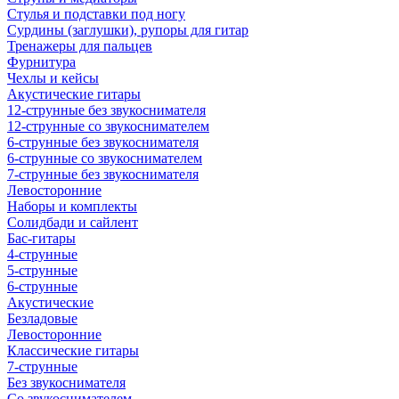
Стулья и подставки под ногу
Сурдины (заглушки), рупоры для гитар
Тренажеры для пальцев
Фурнитура
Чехлы и кейсы
Акустические гитары
12-струнные без звукоснимателя
12-струнные со звукоснимателем
6-струнные без звукоснимателя
6-струнные со звукоснимателем
7-струнные без звукоснимателя
Левосторонние
Наборы и комплекты
Солидбади и сайлент
Бас-гитары
4-струнные
5-струнные
6-струнные
Акустические
Безладовые
Левосторонние
Классические гитары
7-струнные
Без звукоснимателя
Со звукоснимателем