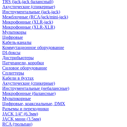
TRS (jack-jack балансный)
Акустические (спикерные)
Инструментальные (jack-jack)
Межблочные (RCA/jack/mini-jack)
Микрофонные (XLR-jack)
Микрофонные (XLR-XLR)
Мультикоры
Цифровые
Кабель-каналы
Коммутационное оборудование
DI-боксы
Дистрибьютеры
Патчпанели, коробки
Силовое оборудование
Сплиттеры
Кабели в бухтах
Акустические (спикерные)
Инструментальные (небалансные)
Микрофонные (балансные)
Мультикорные
Цифровые, коаксиальные, DMX
Разъемы и переходники
JACK 1/4" (6.3мм)
JACK мини (3.5мм)
RCA (тюльпан)