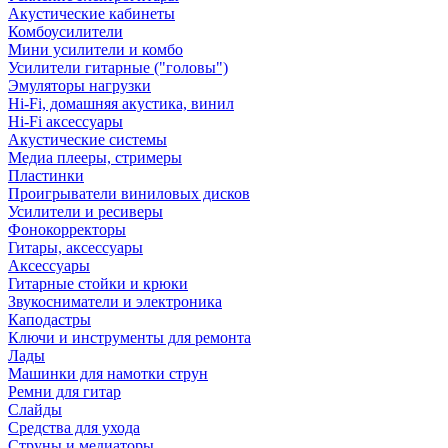
Акустические кабинеты
Комбоусилители
Мини усилители и комбо
Усилители гитарные ("головы")
Эмуляторы нагрузки
Hi-Fi, домашняя акустика, винил
Hi-Fi аксессуары
Акустические системы
Медиа плееры, стримеры
Пластинки
Проигрыватели виниловых дисков
Усилители и ресиверы
Фонокорректоры
Гитары, аксессуары
Аксессуары
Гитарные стойки и крюки
Звукосниматели и электроника
Каподастры
Ключи и инструменты для ремонта
Лады
Машинки для намотки струн
Ремни для гитар
Слайды
Средства для ухода
Струны и медиаторы