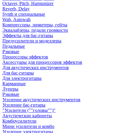
Octaver, Pitch, Harmonizer
Reverb, Delay
Synth и специальные
Wah, Autowah
Компрессоры, лимитеры, гейты
Эквалайзеры, педали громкости
Эффекты для бас-гитары
Предусилители и моделлеры
Педальные
Рэковые
Процессоры эффектов
Аксессуары для процессоров эффектов
Для акустических инструментов
Для бас-гитары
Для электрогитары
Карманные
Луперы
Рэковые
Усиление акустических инструментов
Усиление бас-гитары
"Усилители (""головы"")"
Акустические кабинеты
Комбоусилители
Мини усилители и комбо
Усиление электрогитары