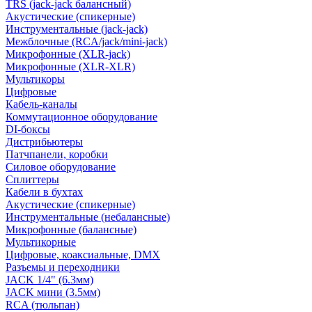
TRS (jack-jack балансный)
Акустические (спикерные)
Инструментальные (jack-jack)
Межблочные (RCA/jack/mini-jack)
Микрофонные (XLR-jack)
Микрофонные (XLR-XLR)
Мультикоры
Цифровые
Кабель-каналы
Коммутационное оборудование
DI-боксы
Дистрибьютеры
Патчпанели, коробки
Силовое оборудование
Сплиттеры
Кабели в бухтах
Акустические (спикерные)
Инструментальные (небалансные)
Микрофонные (балансные)
Мультикорные
Цифровые, коаксиальные, DMX
Разъемы и переходники
JACK 1/4" (6.3мм)
JACK мини (3.5мм)
RCA (тюльпан)