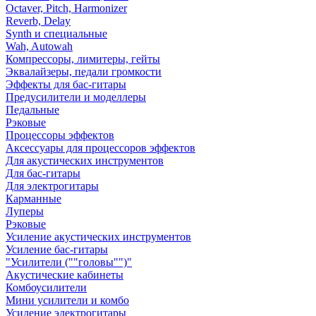
Octaver, Pitch, Harmonizer
Reverb, Delay
Synth и специальные
Wah, Autowah
Компрессоры, лимитеры, гейты
Эквалайзеры, педали громкости
Эффекты для бас-гитары
Предусилители и моделлеры
Педальные
Рэковые
Процессоры эффектов
Аксессуары для процессоров эффектов
Для акустических инструментов
Для бас-гитары
Для электрогитары
Карманные
Луперы
Рэковые
Усиление акустических инструментов
Усиление бас-гитары
"Усилители (""головы"")"
Акустические кабинеты
Комбоусилители
Мини усилители и комбо
Усиление электрогитары