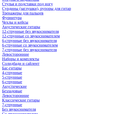
Стулья и подставки под ногу
Сурдины (заглушки), рупоры для гитар
Тренажеры для пальцев
Фурнитура
Чехлы и кейсы
Акустические гитары
12-струнные без звукоснимателя
12-струнные со звукоснимателем
6-струнные без звукоснимателя
6-струнные со звукоснимателем
7-струнные без звукоснимателя
Левосторонние
Наборы и комплекты
Солидбади и сайлент
Бас-гитары
4-струнные
5-струнные
6-струнные
Акустические
Безладовые
Левосторонние
Классические гитары
7-струнные
Без звукоснимателя
Со звукоснимателем