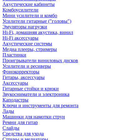
Акустические кабинеты
Комбоусилители
Мини усилители и комбо
Усилители гитарные ("головы")
Эмуляторы нагрузки
Hi-Fi, домашняя акустика, винил
Hi-Fi аксессуары
Акустические системы
Медиа плееры, стримеры
Пластинки
Проигрыватели виниловых дисков
Усилители и ресиверы
Фонокорректоры
Гитары, аксессуары
Аксессуары
Гитарные стойки и крюки
Звукосниматели и электроника
Каподастры
Ключи и инструменты для ремонта
Лады
Машинки для намотки струн
Ремни для гитар
Слайды
Средства для ухода
Струны и медиаторы