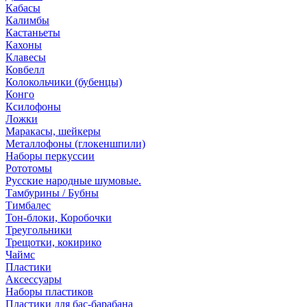
Кабасы
Калимбы
Кастаньеты
Кахоны
Клавесы
Ковбелл
Колокольчики (бубенцы)
Конго
Ксилофоны
Ложки
Маракасы, шейкеры
Металлофоны (глокеншпили)
Наборы перкуссии
Рототомы
Русские народные шумовые.
Тамбурины / Бубны
Тимбалес
Тон-блоки, Коробочки
Треугольники
Трещотки, кокирико
Чаймс
Пластики
Аксессуары
Наборы пластиков
Пластики для бас-барабана