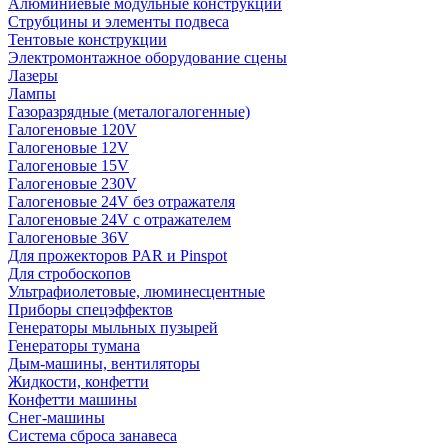
Алюминиевые модульные конструкции
Струбцины и элементы подвеса
Тентовые конструкции
Электромонтажное оборудование сцены
Лазеры
Лампы
Газоразрядные (металогалогенные)
Галогеновые 120V
Галогеновые 12V
Галогеновые 15V
Галогеновые 230V
Галогеновые 24V без отражателя
Галогеновые 24V с отражателем
Галогеновые 36V
Для прожекторов PAR и Pinspot
Для стробоскопов
Ультрафиолетовые, люминесцентные
Приборы спецэффектов
Генераторы мыльных пузырей
Генераторы тумана
Дым-машины, вентиляторы
Жидкости, конфетти
Конфетти машины
Снег-машины
Система сброса занавеса