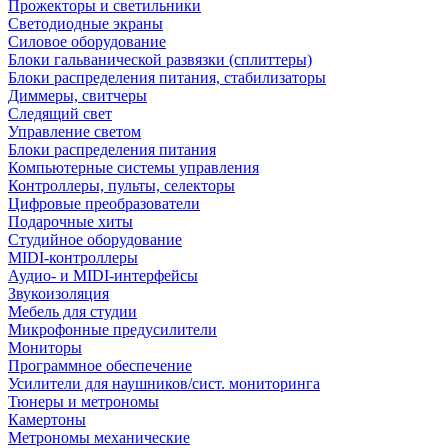
Прожекторы и светильники
Светодиодные экраны
Силовое оборудование
Блоки гальванической развязки (сплиттеры)
Блоки распределения питания, стабилизаторы
Диммеры, свитчеры
Следящий свет
Управление светом
Блоки распределения питания
Компьютерные системы управления
Контроллеры, пульты, селекторы
Цифровые преобразователи
Подарочные хиты
Студийное оборудование
MIDI-контроллеры
Аудио- и MIDI-интерфейсы
Звукоизоляция
Мебель для студии
Микрофонные предусилители
Мониторы
Программное обеспечение
Усилители для наушников/сист. мониторинга
Тюнеры и метрономы
Камертоны
Метрономы механические