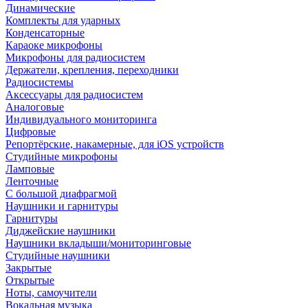
Динамические
Комплекты для ударных
Конденсаторные
Караоке микрофоны
Микрофоны для радиосистем
Держатели, крепления, переходники
Радиосистемы
Аксессуары для радиосистем
Аналоговые
Индивидуального мониторинга
Цифровые
Репортёрские, накамерные, для iOS устройств
Студийные микрофоны
Ламповые
Ленточные
С большой диафрагмой
Наушники и гарнитуры
Гарнитуры
Диджейские наушники
Наушники вкладыши/мониторинговые
Студийные наушники
Закрытые
Открытые
Ноты, самоучители
Вокальная музыка