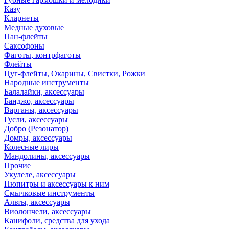
Казу
Кларнеты
Медные духовые
Пан-флейты
Саксофоны
Фаготы, контрфаготы
Флейты
Цуг-флейты, Окарины, Свистки, Рожки
Народные инструменты
Балалайки, аксессуары
Банджо, аксессуары
Варганы, аксессуары
Гусли, аксессуары
Добро (Резонатор)
Домры, аксессуары
Колесные лиры
Мандолины, аксессуары
Прочие
Укулеле, аксессуары
Пюпитры и аксессуары к ним
Смычковые инструменты
Альты, аксессуары
Виолончели, аксессуары
Канифоли, средства для ухода