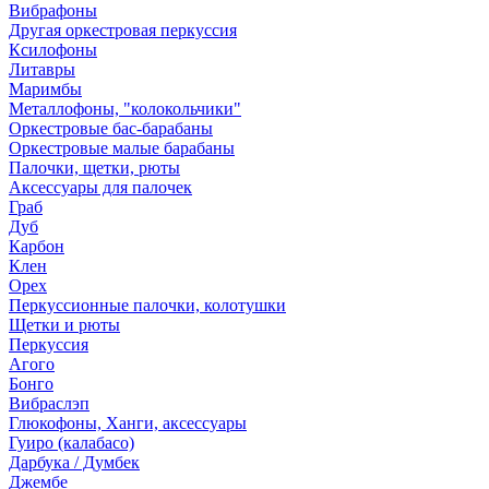
Вибрафоны
Другая оркестровая перкуссия
Ксилофоны
Литавры
Маримбы
Металлофоны, "колокольчики"
Оркестровые бас-барабаны
Оркестровые малые барабаны
Палочки, щетки, рюты
Аксессуары для палочек
Граб
Дуб
Карбон
Клен
Орех
Перкуссионные палочки, колотушки
Щетки и рюты
Перкуссия
Агого
Бонго
Вибраслэп
Глюкофоны, Ханги, аксессуары
Гуиро (калабасо)
Дарбука / Думбек
Джембе