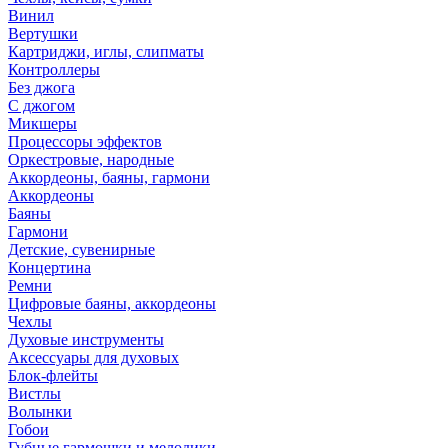
Винил
Вертушки
Картриджи, иглы, слипматы
Контроллеры
Без джога
С джогом
Микшеры
Процессоры эффектов
Оркестровые, народные
Аккордеоны, баяны, гармони
Аккордеоны
Баяны
Гармони
Детские, сувенирные
Концертина
Ремни
Цифровые баяны, аккордеоны
Чехлы
Духовые инструменты
Аксессуары для духовых
Блок-флейты
Вистлы
Волынки
Гобои
Губные гармошки и мелодики