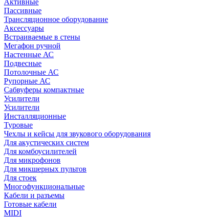
Активные
Пассивные
Трансляционное оборудование
Аксессуары
Встраиваемые в стены
Мегафон ручной
Настенные АС
Подвесные
Потолочные АС
Рупорные АС
Сабвуферы компактные
Усилители
Усилители
Инсталляционные
Туровые
Чехлы и кейсы для звукового оборудования
Для акустических систем
Для комбоусилителей
Для микрофонов
Для микшерных пультов
Для стоек
Многофункциональные
Кабели и разъемы
Готовые кабели
MIDI