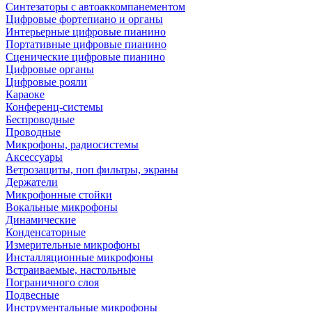
Синтезаторы с автоаккомпанементом
Цифровые фортепиано и органы
Интерьерные цифровые пианино
Портативные цифровые пианино
Сценические цифровые пианино
Цифровые органы
Цифровые рояли
Караоке
Конференц-системы
Беспроводные
Проводные
Микрофоны, радиосистемы
Аксессуары
Ветрозащиты, поп фильтры, экраны
Держатели
Микрофонные стойки
Вокальные микрофоны
Динамические
Конденсаторные
Измерительные микрофоны
Инсталляционные микрофоны
Встраиваемые, настольные
Пограничного слоя
Подвесные
Инструментальные микрофоны