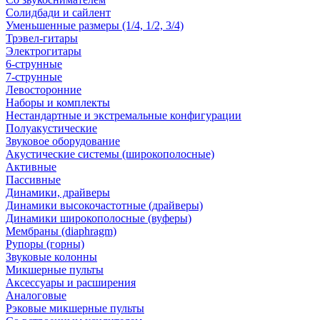
Солидбади и сайлент
Уменьшенные размеры (1/4, 1/2, 3/4)
Трэвел-гитары
Электрогитары
6-струнные
7-струнные
Левосторонние
Наборы и комплекты
Нестандартные и экстремальные конфигурации
Полуакустические
Звуковое оборудование
Акустические системы (широкополосные)
Активные
Пассивные
Динамики, драйверы
Динамики высокочастотные (драйверы)
Динамики широкополосные (вуферы)
Мембраны (diaphragm)
Рупоры (горны)
Звуковые колонны
Микшерные пульты
Аксессуары и расширения
Аналоговые
Рэковые микшерные пульты