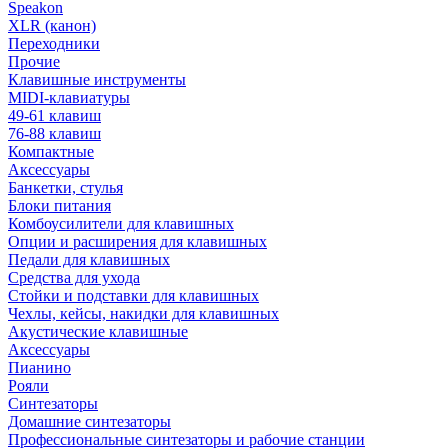
Speakon
XLR (канон)
Переходники
Прочие
Клавишные инструменты
MIDI-клавиатуры
49-61 клавиш
76-88 клавиш
Компактные
Аксессуары
Банкетки, стулья
Блоки питания
Комбоусилители для клавишных
Опции и расширения для клавишных
Педали для клавишных
Средства для ухода
Стойки и подставки для клавишных
Чехлы, кейсы, накидки для клавишных
Акустические клавишные
Аксессуары
Пианино
Рояли
Синтезаторы
Домашние синтезаторы
Профессиональные синтезаторы и рабочие станции