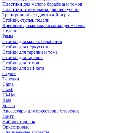
Пластики для малого барабана и томов
Пластики и мембраны для перкуссии
Тренировочные / для тихой игры
Стойки, стулья, педали
Крепления, зажимы, клэмпы, держатели
Педали
Рамы
Стойки для малых барабанов
Стойки для перкуссии
Стойки для тарелки и тома
Стойки для тарелок
Стойки для томов
Стойки для хай-хета
Стулья
Тарелки
China
Crash
Hi-Hat
Ride
Splash
Аксессуары для оркестровых тарелок
Гонги
Наборы тарелок
Оркестровые
Специальные эффекты