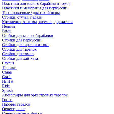
Пластики для малого барабана и томов
Пластики и мембраны для перкуссии
Тренировочные / для тихой игры
Стойки, стулья, педали
Крепления, зажимы, клэмпы, держатели
Педали
Рамы
Стойки для малых барабанов
Стойки для перкуссии
Стойки для тарелки и тома
Стойки для тарелок
Стойки для томов
Стойки для хай-хета
Стулья
Тарелки
China
Crash
Hi-Hat
Ride
Splash
Аксессуары для оркестровых тарелок
Гонги
Наборы тарелок
Оркестровые
Специальные эффекты