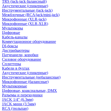
TRS (jack-jack балансный)
Акустические (спикерные)
Инструментальные (jack-jack)
Межблочные (RCA/jack/mini-jack)
Микрофонные (XLR-jack)
Микрофонные (XLR-XLR)
Мультикоры
Цифровые
Кабель-каналы
Коммутационное оборудование
DI-боксы
Дистрибьютеры
Патчпанели, коробки
Силовое оборудование
Сплиттеры
Кабели в бухтах
Акустические (спикерные)
Инструментальные (небалансные)
Микрофонные (балансные)
Мультикорные
Цифровые, коаксиальные, DMX
Разъемы и переходники
JACK 1/4" (6.3мм)
JACK мини (3.5мм)
RCA (тюльпан)