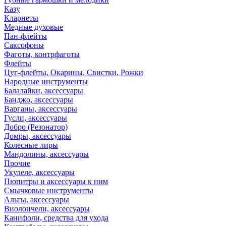
Казу
Кларнеты
Медные духовые
Пан-флейты
Саксофоны
Фаготы, контрфаготы
Флейты
Цуг-флейты, Окарины, Свистки, Рожки
Народные инструменты
Балалайки, аксессуары
Банджо, аксессуары
Варганы, аксессуары
Гусли, аксессуары
Добро (Резонатор)
Домры, аксессуары
Колесные лиры
Мандолины, аксессуары
Прочие
Укулеле, аксессуары
Пюпитры и аксессуары к ним
Смычковые инструменты
Альты, аксессуары
Виолончели, аксессуары
Канифоли, средства для ухода