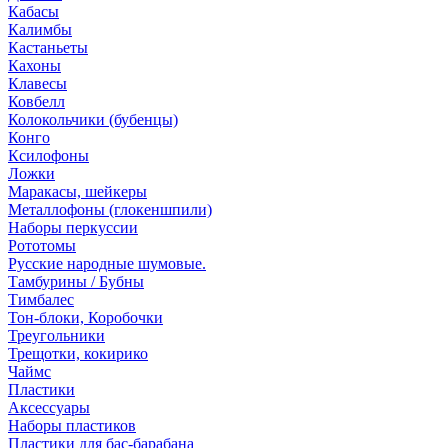
Кабасы
Калимбы
Кастаньеты
Кахоны
Клавесы
Ковбелл
Колокольчики (бубенцы)
Конго
Ксилофоны
Ложки
Маракасы, шейкеры
Металлофоны (глокеншпили)
Наборы перкуссии
Рототомы
Русские народные шумовые.
Тамбурины / Бубны
Тимбалес
Тон-блоки, Коробочки
Треугольники
Трещотки, кокирико
Чаймс
Пластики
Аксессуары
Наборы пластиков
Пластики для бас-барабана