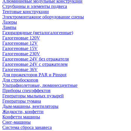
Алюминиевые модульные конструкции
Струбцины и элементы подвеса
Тентовые конструкции
Электромонтажное оборудование сцены
Лазеры
Лампы
Газоразрядные (металогалогенные)
Галогеновые 120V
Галогеновые 12V
Галогеновые 15V
Галогеновые 230V
Галогеновые 24V без отражателя
Галогеновые 24V с отражателем
Галогеновые 36V
Для прожекторов PAR и Pinspot
Для стробоскопов
Ультрафиолетовые, люминесцентные
Приборы спецэффектов
Генераторы мыльных пузырей
Генераторы тумана
Дым-машины, вентиляторы
Жидкости, конфетти
Конфетти машины
Снег-машины
Система сброса занавеса