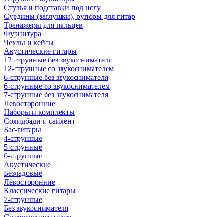
Стулья и подставки под ногу
Сурдины (заглушки), рупоры для гитар
Тренажеры для пальцев
Фурнитура
Чехлы и кейсы
Акустические гитары
12-струнные без звукоснимателя
12-струнные со звукоснимателем
6-струнные без звукоснимателя
6-струнные со звукоснимателем
7-струнные без звукоснимателя
Левосторонние
Наборы и комплекты
Солидбади и сайлент
Бас-гитары
4-струнные
5-струнные
6-струнные
Акустические
Безладовые
Левосторонние
Классические гитары
7-струнные
Без звукоснимателя
Со звукоснимателем