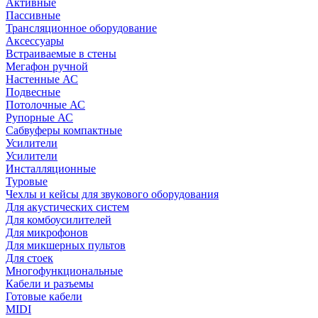
Активные
Пассивные
Трансляционное оборудование
Аксессуары
Встраиваемые в стены
Мегафон ручной
Настенные АС
Подвесные
Потолочные АС
Рупорные АС
Сабвуферы компактные
Усилители
Усилители
Инсталляционные
Туровые
Чехлы и кейсы для звукового оборудования
Для акустических систем
Для комбоусилителей
Для микрофонов
Для микшерных пультов
Для стоек
Многофункциональные
Кабели и разъемы
Готовые кабели
MIDI