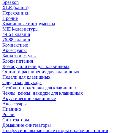
Speakon
XLR (канон)
Переходники
Прочие
Клавишные инструменты
MIDI-клавиатуры
49-61 клавиш
76-88 клавиш
Компактные
Аксессуары
Банкетки, стулья
Блоки питания
Комбоусилители для клавишных
Опции и расширения для клавишных
Педали для клавишных
Средства для ухода
Стойки и подставки для клавишных
Чехлы, кейсы, накидки для клавишных
Акустические клавишные
Аксессуары
Пианино
Рояли
Синтезаторы
Домашние синтезаторы
Профессиональные синтезаторы и рабочие станции