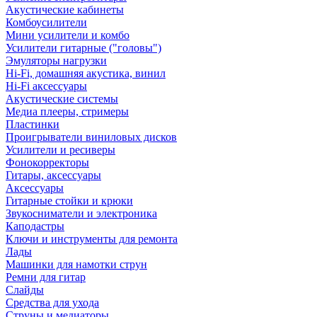
Акустические кабинеты
Комбоусилители
Мини усилители и комбо
Усилители гитарные ("головы")
Эмуляторы нагрузки
Hi-Fi, домашняя акустика, винил
Hi-Fi аксессуары
Акустические системы
Медиа плееры, стримеры
Пластинки
Проигрыватели виниловых дисков
Усилители и ресиверы
Фонокорректоры
Гитары, аксессуары
Аксессуары
Гитарные стойки и крюки
Звукосниматели и электроника
Каподастры
Ключи и инструменты для ремонта
Лады
Машинки для намотки струн
Ремни для гитар
Слайды
Средства для ухода
Струны и медиаторы