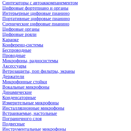
Синтезаторы с автоаккомпанементом
Цифровые фортепиано и органы
Интерьерные цифровые пианино
Портативные цифровые пианино
Сценические цифровые пианино
Цифровые органы
Цифровые рояли
Караоке
Конференц-системы
Беспроводные
Проводные
Микрофоны, радиосистемы
Аксессуары
Ветрозащиты, поп фильтры, экраны
Держатели
Микрофонные стойки
Вокальные микрофоны
Динамические
Конденсаторные
Измерительные микрофоны
Инсталляционные микрофоны
Встраиваемые, настольные
Пограничного слоя
Подвесные
Инструментальные микрофоны