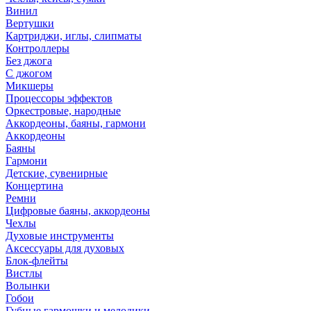
Винил
Вертушки
Картриджи, иглы, слипматы
Контроллеры
Без джога
С джогом
Микшеры
Процессоры эффектов
Оркестровые, народные
Аккордеоны, баяны, гармони
Аккордеоны
Баяны
Гармони
Детские, сувенирные
Концертина
Ремни
Цифровые баяны, аккордеоны
Чехлы
Духовые инструменты
Аксессуары для духовых
Блок-флейты
Вистлы
Волынки
Гобои
Губные гармошки и мелодики