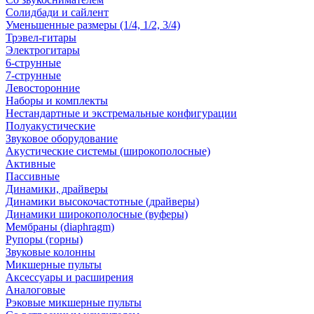
Солидбади и сайлент
Уменьшенные размеры (1/4, 1/2, 3/4)
Трэвел-гитары
Электрогитары
6-струнные
7-струнные
Левосторонние
Наборы и комплекты
Нестандартные и экстремальные конфигурации
Полуакустические
Звуковое оборудование
Акустические системы (широкополосные)
Активные
Пассивные
Динамики, драйверы
Динамики высокочастотные (драйверы)
Динамики широкополосные (вуферы)
Мембраны (diaphragm)
Рупоры (горны)
Звуковые колонны
Микшерные пульты
Аксессуары и расширения
Аналоговые
Рэковые микшерные пульты