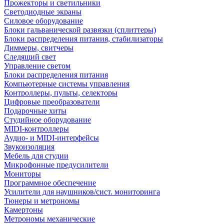
Прожекторы и светильники
Светодиодные экраны
Силовое оборудование
Блоки гальванической развязки (сплиттеры)
Блоки распределения питания, стабилизаторы
Диммеры, свитчеры
Следящий свет
Управление светом
Блоки распределения питания
Компьютерные системы управления
Контроллеры, пульты, селекторы
Цифровые преобразователи
Подарочные хиты
Студийное оборудование
MIDI-контроллеры
Аудио- и MIDI-интерфейсы
Звукоизоляция
Мебель для студии
Микрофонные предусилители
Мониторы
Программное обеспечение
Усилители для наушников/сист. мониторинга
Тюнеры и метрономы
Камертоны
Метрономы механические