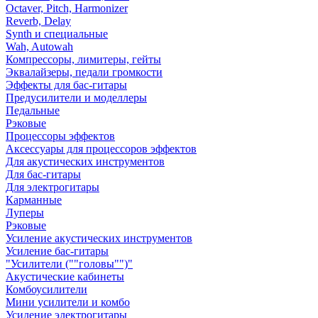
Octaver, Pitch, Harmonizer
Reverb, Delay
Synth и специальные
Wah, Autowah
Компрессоры, лимитеры, гейты
Эквалайзеры, педали громкости
Эффекты для бас-гитары
Предусилители и моделлеры
Педальные
Рэковые
Процессоры эффектов
Аксессуары для процессоров эффектов
Для акустических инструментов
Для бас-гитары
Для электрогитары
Карманные
Луперы
Рэковые
Усиление акустических инструментов
Усиление бас-гитары
"Усилители (""головы"")"
Акустические кабинеты
Комбоусилители
Мини усилители и комбо
Усиление электрогитары