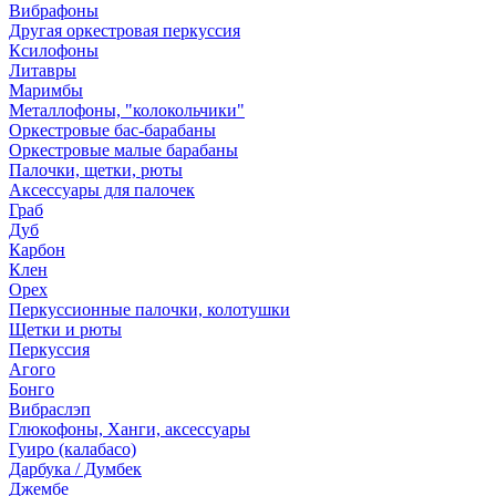
Вибрафоны
Другая оркестровая перкуссия
Ксилофоны
Литавры
Маримбы
Металлофоны, "колокольчики"
Оркестровые бас-барабаны
Оркестровые малые барабаны
Палочки, щетки, рюты
Аксессуары для палочек
Граб
Дуб
Карбон
Клен
Орех
Перкуссионные палочки, колотушки
Щетки и рюты
Перкуссия
Агого
Бонго
Вибраслэп
Глюкофоны, Ханги, аксессуары
Гуиро (калабасо)
Дарбука / Думбек
Джембе