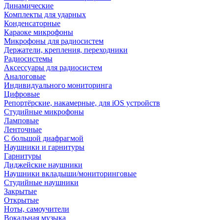
Динамические
Комплекты для ударных
Конденсаторные
Караоке микрофоны
Микрофоны для радиосистем
Держатели, крепления, переходники
Радиосистемы
Аксессуары для радиосистем
Аналоговые
Индивидуального мониторинга
Цифровые
Репортёрские, накамерные, для iOS устройств
Студийные микрофоны
Ламповые
Ленточные
С большой диафрагмой
Наушники и гарнитуры
Гарнитуры
Диджейские наушники
Наушники вкладыши/мониторинговые
Студийные наушники
Закрытые
Открытые
Ноты, самоучители
Вокальная музыка