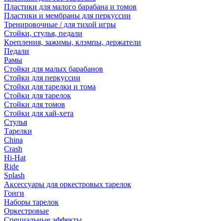
Пластики для малого барабана и томов
Пластики и мембраны для перкуссии
Тренировочные / для тихой игры
Стойки, стулья, педали
Крепления, зажимы, клэмпы, держатели
Педали
Рамы
Стойки для малых барабанов
Стойки для перкуссии
Стойки для тарелки и тома
Стойки для тарелок
Стойки для томов
Стойки для хай-хета
Стулья
Тарелки
China
Crash
Hi-Hat
Ride
Splash
Аксессуары для оркестровых тарелок
Гонги
Наборы тарелок
Оркестровые
Специальные эффекты