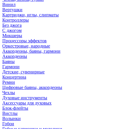
Винил
Вертушки
Картриджи, иглы, слипматы
Контроллеры
Без джога
С джогом
Микшеры
Процессоры эффектов
Оркестровые, народные
Аккордеоны, баяны, гармони
Аккордеоны
Баяны
Гармони
Детские, сувенирные
Концертина
Ремни
Цифровые баяны, аккордеоны
Чехлы
Духовые инструменты
Аксессуары для духовых
Блок-флейты
Вистлы
Волынки
Гобои
Губные гармошки и мелодики