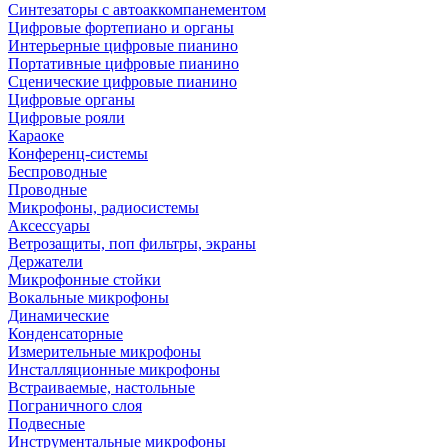
Синтезаторы с автоаккомпанементом
Цифровые фортепиано и органы
Интерьерные цифровые пианино
Портативные цифровые пианино
Сценические цифровые пианино
Цифровые органы
Цифровые рояли
Караоке
Конференц-системы
Беспроводные
Проводные
Микрофоны, радиосистемы
Аксессуары
Ветрозащиты, поп фильтры, экраны
Держатели
Микрофонные стойки
Вокальные микрофоны
Динамические
Конденсаторные
Измерительные микрофоны
Инсталляционные микрофоны
Встраиваемые, настольные
Пограничного слоя
Подвесные
Инструментальные микрофоны