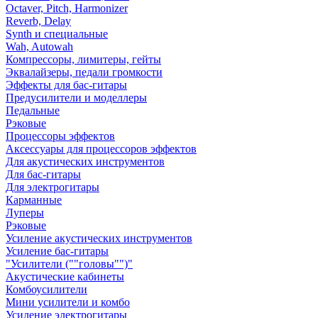
Octaver, Pitch, Harmonizer
Reverb, Delay
Synth и специальные
Wah, Autowah
Компрессоры, лимитеры, гейты
Эквалайзеры, педали громкости
Эффекты для бас-гитары
Предусилители и моделлеры
Педальные
Рэковые
Процессоры эффектов
Аксессуары для процессоров эффектов
Для акустических инструментов
Для бас-гитары
Для электрогитары
Карманные
Луперы
Рэковые
Усиление акустических инструментов
Усиление бас-гитары
"Усилители (""головы"")"
Акустические кабинеты
Комбоусилители
Мини усилители и комбо
Усиление электрогитары