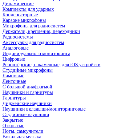
Динамические
Комплекты для ударных
Конденсаторные
Караоке микрофоны
Микрофоны для радиосистем
Держатели, крепления, переходники
Радиосистемы
Аксессуары для радиосистем
Аналоговые
Индивидуального мониторинга
Цифровые
Репортёрские, накамерные, для iOS устройств
Студийные микрофоны
Ламповые
Ленточные
С большой диафрагмой
Наушники и гарнитуры
Гарнитуры
Диджейские наушники
Наушники вкладыши/мониторинговые
Студийные наушники
Закрытые
Открытые
Ноты, самоучители
Вокальная музыка