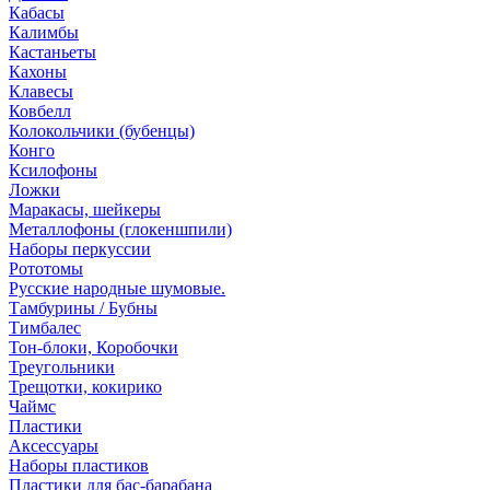
Кабасы
Калимбы
Кастаньеты
Кахоны
Клавесы
Ковбелл
Колокольчики (бубенцы)
Конго
Ксилофоны
Ложки
Маракасы, шейкеры
Металлофоны (глокеншпили)
Наборы перкуссии
Рототомы
Русские народные шумовые.
Тамбурины / Бубны
Тимбалес
Тон-блоки, Коробочки
Треугольники
Трещотки, кокирико
Чаймс
Пластики
Аксессуары
Наборы пластиков
Пластики для бас-барабана