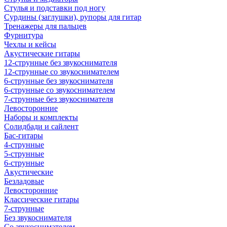
Стулья и подставки под ногу
Сурдины (заглушки), рупоры для гитар
Тренажеры для пальцев
Фурнитура
Чехлы и кейсы
Акустические гитары
12-струнные без звукоснимателя
12-струнные со звукоснимателем
6-струнные без звукоснимателя
6-струнные со звукоснимателем
7-струнные без звукоснимателя
Левосторонние
Наборы и комплекты
Солидбади и сайлент
Бас-гитары
4-струнные
5-струнные
6-струнные
Акустические
Безладовые
Левосторонние
Классические гитары
7-струнные
Без звукоснимателя
Со звукоснимателем