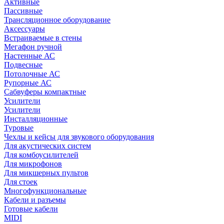
Активные
Пассивные
Трансляционное оборудование
Аксессуары
Встраиваемые в стены
Мегафон ручной
Настенные АС
Подвесные
Потолочные АС
Рупорные АС
Сабвуферы компактные
Усилители
Усилители
Инсталляционные
Туровые
Чехлы и кейсы для звукового оборудования
Для акустических систем
Для комбоусилителей
Для микрофонов
Для микшерных пультов
Для стоек
Многофункциональные
Кабели и разъемы
Готовые кабели
MIDI