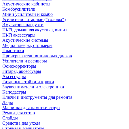
Акустические кабинеты
Комбоусилители
Мини усилители и комбо
Усилители гитарные ("головы")
Эмуляторы нагрузки
Hi-Fi, домашняя акустика, винил
Hi-Fi аксессуары
Акустические системы
Медиа плееры, стримеры
Пластинки
Проигрыватели виниловых дисков
Усилители и ресиверы
Фонокорректоры
Гитары, аксессуары
Аксессуары
Гитарные стойки и крюки
Звукосниматели и электроника
Каподастры
Ключи и инструменты для ремонта
Лады
Машинки для намотки струн
Ремни для гитар
Слайды
Средства для ухода
Струны и медиаторы