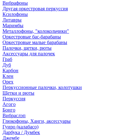
Вибрафоны
Другая оркестровая перкуссия
Ксилофоны
Литавры
Маримбы
Металлофоны, "колокольчики"
Оркестровые бас-барабаны
Оркестровые малые барабаны
Палочки, щетки, рюты
Аксессуары для палочек
Граб
Дуб
Карбон
Клен
Орех
Перкуссионные палочки, колотушки
Щетки и рюты
Перкуссия
Агого
Бонго
Вибраслэп
Глюкофоны, Ханги, аксессуары
Гуиро (калабасо)
Дарбука / Думбек
Джембе