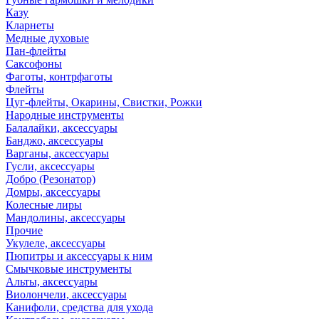
Казу
Кларнеты
Медные духовые
Пан-флейты
Саксофоны
Фаготы, контрфаготы
Флейты
Цуг-флейты, Окарины, Свистки, Рожки
Народные инструменты
Балалайки, аксессуары
Банджо, аксессуары
Варганы, аксессуары
Гусли, аксессуары
Добро (Резонатор)
Домры, аксессуары
Колесные лиры
Мандолины, аксессуары
Прочие
Укулеле, аксессуары
Пюпитры и аксессуары к ним
Смычковые инструменты
Альты, аксессуары
Виолончели, аксессуары
Канифоли, средства для ухода