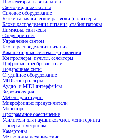
Прожекторы и светильники
Светодиодные экраны
Силовое оборудование
Блоки гальванической развязки (сплиттеры)
Блоки распределения питания, стабилизаторы
Диммеры, свитчеры
Следящий свет
Управление светом
Блоки распределения питания
Компьютерные системы управления
Контроллеры, пульты, селекторы
Цифровые преобразователи
Подарочные хиты
Студийное оборудование
MIDI-контроллеры
Аудио- и MIDI-интерфейсы
Звукоизоляция
Мебель для студии
Микрофонные предусилители
Мониторы
Программное обеспечение
Усилители для наушников/сист. мониторинга
Тюнеры и метрономы
Камертоны
Метрономы механические