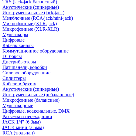
TRS (jack-jack балансный)
Акустические (спикерные)
Инструментальные (jack-jack)
Межблочные (RCA/jack/mini-jack)
Микрофонные (XLR-jack)
Микрофонные (XLR-XLR)
Мультикоры
Цифровые
Кабель-каналы
Коммутационное оборудование
DI-боксы
Дистрибьютеры
Патчпанели, коробки
Силовое оборудование
Сплиттеры
Кабели в бухтах
Акустические (спикерные)
Инструментальные (небалансные)
Микрофонные (балансные)
Мультикорные
Цифровые, коаксиальные, DMX
Разъемы и переходники
JACK 1/4" (6.3мм)
JACK мини (3.5мм)
RCA (тюльпан)