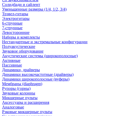
Солидбади и сайлент
Уменьшенные размеры (1/4, 1/2, 3/4)
Трэвел-гитары
Электрогитары
6-струнные
7-струнные
Левосторонние
Наборы и комплекты
Нестандартные и экстремальные конфигурации
Полуакустические
Звуковое оборудование
Акустические системы (широкополосные)
Активные
Пассивные
Динамики, драйверы
Динамики высокочастотные (драйверы)
Динамики широкополосные (вуферы)
Мембраны (diaphragm)
Рупоры (горны)
Звуковые колонны
Микшерные пульты
Аксессуары и расширения
Аналоговые
Рэковые микшерные пульты