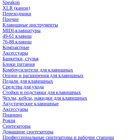
Speakon
XLR (канон)
Переходники
Прочие
Клавишные инструменты
MIDI-клавиатуры
49-61 клавиш
76-88 клавиш
Компактные
Аксессуары
Банкетки, стулья
Блоки питания
Комбоусилители для клавишных
Опции и расширения для клавишных
Педали для клавишных
Средства для ухода
Стойки и подставки для клавишных
Чехлы, кейсы, накидки для клавишных
Акустические клавишные
Аксессуары
Пианино
Рояли
Синтезаторы
Домашние синтезаторы
Профессиональные синтезаторы и рабочие станции