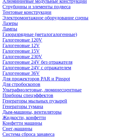
Алюминиевые модульные конструкции
Струбцины и элементы подвеса
Тентовые конструкции
Электромонтажное оборудование сцены
Лазеры
Лампы
Газоразрядные (металогалогенные)
Галогеновые 120V
Галогеновые 12V
Галогеновые 15V
Галогеновые 230V
Галогеновые 24V без отражателя
Галогеновые 24V с отражателем
Галогеновые 36V
Для прожекторов PAR и Pinspot
Для стробоскопов
Ультрафиолетовые, люминесцентные
Приборы спецэффектов
Генераторы мыльных пузырей
Генераторы тумана
Дым-машины, вентиляторы
Жидкости, конфетти
Конфетти машины
Снег-машины
Система сброса занавеса