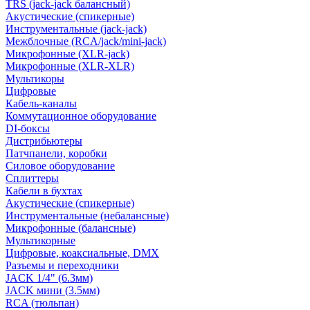
TRS (jack-jack балансный)
Акустические (спикерные)
Инструментальные (jack-jack)
Межблочные (RCA/jack/mini-jack)
Микрофонные (XLR-jack)
Микрофонные (XLR-XLR)
Мультикоры
Цифровые
Кабель-каналы
Коммутационное оборудование
DI-боксы
Дистрибьютеры
Патчпанели, коробки
Силовое оборудование
Сплиттеры
Кабели в бухтах
Акустические (спикерные)
Инструментальные (небалансные)
Микрофонные (балансные)
Мультикорные
Цифровые, коаксиальные, DMX
Разъемы и переходники
JACK 1/4" (6.3мм)
JACK мини (3.5мм)
RCA (тюльпан)