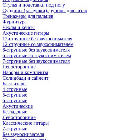
Стулья и подставки под ногу
Сурдины (заглушки), рупоры для гитар
Тренажеры для пальцев
Фурнитура
Чехлы и кейсы
Акустические гитары
12-струнные без звукоснимателя
12-струнные со звукоснимателем
6-струнные без звукоснимателя
6-струнные со звукоснимателем
7-струнные без звукоснимателя
Левосторонние
Наборы и комплекты
Солидбади и сайлент
Бас-гитары
4-струнные
5-струнные
6-струнные
Акустические
Безладовые
Левосторонние
Классические гитары
7-струнные
Без звукоснимателя
Со звукоснимателем