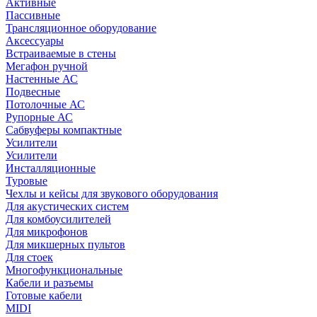
Активные
Пассивные
Трансляционное оборудование
Аксессуары
Встраиваемые в стены
Мегафон ручной
Настенные АС
Подвесные
Потолочные АС
Рупорные АС
Сабвуферы компактные
Усилители
Усилители
Инсталляционные
Туровые
Чехлы и кейсы для звукового оборудования
Для акустических систем
Для комбоусилителей
Для микрофонов
Для микшерных пультов
Для стоек
Многофункциональные
Кабели и разъемы
Готовые кабели
MIDI