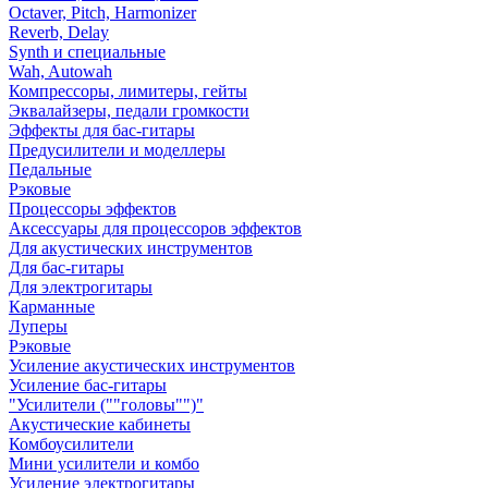
Octaver, Pitch, Harmonizer
Reverb, Delay
Synth и специальные
Wah, Autowah
Компрессоры, лимитеры, гейты
Эквалайзеры, педали громкости
Эффекты для бас-гитары
Предусилители и моделлеры
Педальные
Рэковые
Процессоры эффектов
Аксессуары для процессоров эффектов
Для акустических инструментов
Для бас-гитары
Для электрогитары
Карманные
Луперы
Рэковые
Усиление акустических инструментов
Усиление бас-гитары
"Усилители (""головы"")"
Акустические кабинеты
Комбоусилители
Мини усилители и комбо
Усиление электрогитары