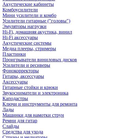
Акустические кабинеты
Комбоусилители
Мини усилители и комбо
Усилители гитарные ("головы")
Эмуляторы нагрузки
Hi-Fi, домашняя акустика, винил
Hi-Fi аксессуары
Акустические системы
Медиа плееры, стримеры
Пластинки
Проигрыватели виниловых дисков
Усилители и ресиверы
Фонокорректоры
Гитары, аксессуары
Аксессуары
Гитарные стойки и крюки
Звукосниматели и электроника
Каподастры
Ключи и инструменты для ремонта
Лады
Машинки для намотки струн
Ремни для гитар
Слайды
Средства для ухода
Струны и медиаторы