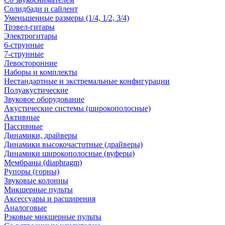
Солидбади и сайлент
Уменьшенные размеры (1/4, 1/2, 3/4)
Трэвел-гитары
Электрогитары
6-струнные
7-струнные
Левосторонние
Наборы и комплекты
Нестандартные и экстремальные конфигурации
Полуакустические
Звуковое оборудование
Акустические системы (широкополосные)
Активные
Пассивные
Динамики, драйверы
Динамики высокочастотные (драйверы)
Динамики широкополосные (вуферы)
Мембраны (diaphragm)
Рупоры (горны)
Звуковые колонны
Микшерные пульты
Аксессуары и расширения
Аналоговые
Рэковые микшерные пульты