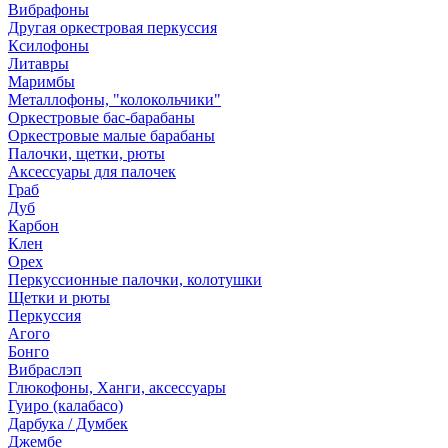
Вибрафоны
Другая оркестровая перкуссия
Ксилофоны
Литавры
Маримбы
Металлофоны, "колокольчики"
Оркестровые бас-барабаны
Оркестровые малые барабаны
Палочки, щетки, рюты
Аксессуары для палочек
Граб
Дуб
Карбон
Клен
Орех
Перкуссионные палочки, колотушки
Щетки и рюты
Перкуссия
Агого
Бонго
Вибраслэп
Глюкофоны, Ханги, аксессуары
Гуиро (калабасо)
Дарбука / Думбек
Джембе