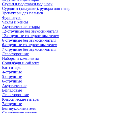
Стулья и подставки под ногу
Сурдины (заглушки), рупоры для гитар
Тренажеры для пальцев
Фурнитура
Чехлы и кейсы
Акустические гитары
12-струнные без звукоснимателя
12-струнные со звукоснимателем
6-струнные без звукоснимателя
6-струнные со звукоснимателем
7-струнные без звукоснимателя
Левосторонние
Наборы и комплекты
Солидбади и сайлент
Бас-гитары
4-струнные
5-струнные
6-струнные
Акустические
Безладовые
Левосторонние
Классические гитары
7-струнные
Без звукоснимателя
Со звукоснимателем