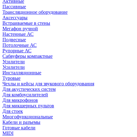
Активные
Пассивные
Трансляционное оборудование
Аксессуары
Встраиваемые в стены
Мегафон ручной
Настенные АС
Подвесные
Потолочные АС
Рупорные АС
Сабвуферы компактные
Усилители
Усилители
Инсталляционные
Туровые
Чехлы и кейсы для звукового оборудования
Для акустических систем
Для комбоусилителей
Для микрофонов
Для микшерных пультов
Для стоек
Многофункциональные
Кабели и разъемы
Готовые кабели
MIDI