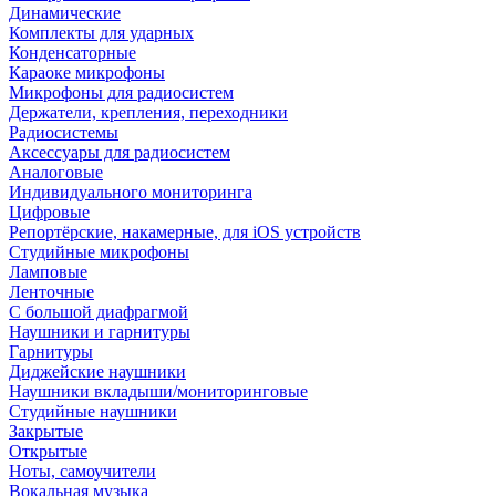
Динамические
Комплекты для ударных
Конденсаторные
Караоке микрофоны
Микрофоны для радиосистем
Держатели, крепления, переходники
Радиосистемы
Аксессуары для радиосистем
Аналоговые
Индивидуального мониторинга
Цифровые
Репортёрские, накамерные, для iOS устройств
Студийные микрофоны
Ламповые
Ленточные
С большой диафрагмой
Наушники и гарнитуры
Гарнитуры
Диджейские наушники
Наушники вкладыши/мониторинговые
Студийные наушники
Закрытые
Открытые
Ноты, самоучители
Вокальная музыка