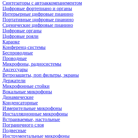
Синтезаторы с автоаккомпанементом
Цифровые фортепиано и органы
Интерьерные цифровые пианино
Портативные цифровые пианино
Сценические цифровые пианино
Цифровые органы
Цифровые рояли
Караоке
Конференц-системы
Беспроводные
Проводные
Микрофоны, радиосистемы
Аксессуары
Ветрозащиты, поп фильтры, экраны
Держатели
Микрофонные стойки
Вокальные микрофоны
Динамические
Конденсаторные
Измерительные микрофоны
Инсталляционные микрофоны
Встраиваемые, настольные
Пограничного слоя
Подвесные
Инструментальные микрофоны