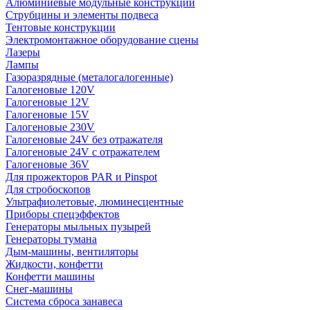
Алюминиевые модульные конструкции
Струбцины и элементы подвеса
Тентовые конструкции
Электромонтажное оборудование сцены
Лазеры
Лампы
Газоразрядные (металогалогенные)
Галогеновые 120V
Галогеновые 12V
Галогеновые 15V
Галогеновые 230V
Галогеновые 24V без отражателя
Галогеновые 24V с отражателем
Галогеновые 36V
Для прожекторов PAR и Pinspot
Для стробоскопов
Ультрафиолетовые, люминесцентные
Приборы спецэффектов
Генераторы мыльных пузырей
Генераторы тумана
Дым-машины, вентиляторы
Жидкости, конфетти
Конфетти машины
Снег-машины
Система сброса занавеса