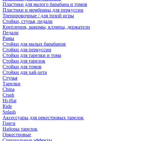
Пластики для малого барабана и томов
Пластики и мембраны для перкуссии
Тренировочные / для тихой игры
Стойки, стулья, педали
Крепления, зажимы, клэмпы, держатели
Педали
Рамы
Стойки для малых барабанов
Стойки для перкуссии
Стойки для тарелки и тома
Стойки для тарелок
Стойки для томов
Стойки для хай-хета
Стулья
Тарелки
China
Crash
Hi-Hat
Ride
Splash
Аксессуары для оркестровых тарелок
Гонги
Наборы тарелок
Оркестровые
Специальные эффекты