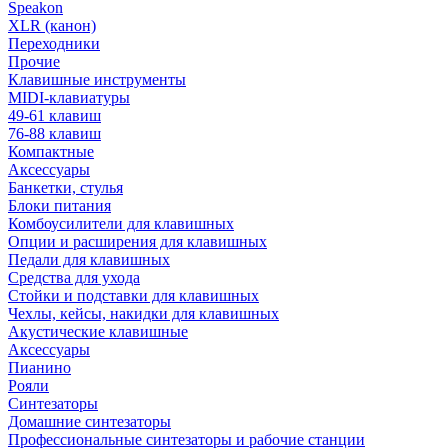
Speakon
XLR (канон)
Переходники
Прочие
Клавишные инструменты
MIDI-клавиатуры
49-61 клавиш
76-88 клавиш
Компактные
Аксессуары
Банкетки, стулья
Блоки питания
Комбоусилители для клавишных
Опции и расширения для клавишных
Педали для клавишных
Средства для ухода
Стойки и подставки для клавишных
Чехлы, кейсы, накидки для клавишных
Акустические клавишные
Аксессуары
Пианино
Рояли
Синтезаторы
Домашние синтезаторы
Профессиональные синтезаторы и рабочие станции