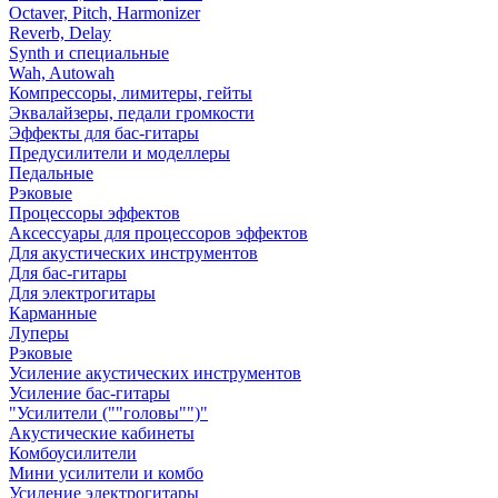
Octaver, Pitch, Harmonizer
Reverb, Delay
Synth и специальные
Wah, Autowah
Компрессоры, лимитеры, гейты
Эквалайзеры, педали громкости
Эффекты для бас-гитары
Предусилители и моделлеры
Педальные
Рэковые
Процессоры эффектов
Аксессуары для процессоров эффектов
Для акустических инструментов
Для бас-гитары
Для электрогитары
Карманные
Луперы
Рэковые
Усиление акустических инструментов
Усиление бас-гитары
"Усилители (""головы"")"
Акустические кабинеты
Комбоусилители
Мини усилители и комбо
Усиление электрогитары