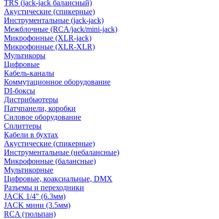
TRS (jack-jack балансный)
Акустические (спикерные)
Инструментальные (jack-jack)
Межблочные (RCA/jack/mini-jack)
Микрофонные (XLR-jack)
Микрофонные (XLR-XLR)
Мультикоры
Цифровые
Кабель-каналы
Коммутационное оборудование
DI-боксы
Дистрибьютеры
Патчпанели, коробки
Силовое оборудование
Сплиттеры
Кабели в бухтах
Акустические (спикерные)
Инструментальные (небалансные)
Микрофонные (балансные)
Мультикорные
Цифровые, коаксиальные, DMX
Разъемы и переходники
JACK 1/4" (6.3мм)
JACK мини (3.5мм)
RCA (тюльпан)