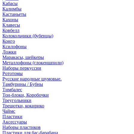
Кабасы
Калимбы
Кастаньеты
Кахоны
Клавесы
Ковбелл
Колокольчики (бубенцы)
Конго
Ксилофоны
Ложки
Маракасы, шейкеры
Металлофоны (глокеншпили)
Наборы перкуссии
Рототомы
Русские народные шумовые.
Тамбурины / Бубны
Тимбалес
Тон-блоки, Коробочки
Треугольники
Трещотки, кокирико
Чаймс
Пластики
Аксессуары
Наборы пластиков
Пластики для бас-барабана