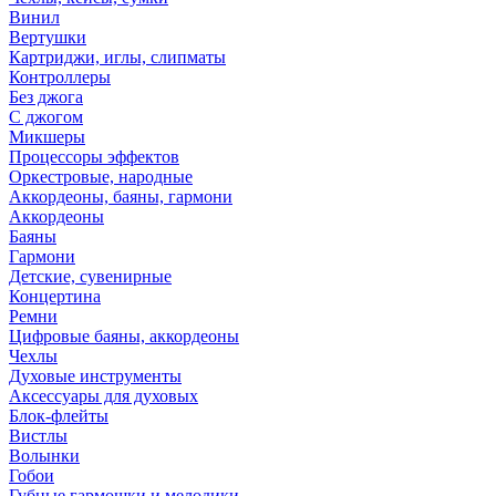
Винил
Вертушки
Картриджи, иглы, слипматы
Контроллеры
Без джога
С джогом
Микшеры
Процессоры эффектов
Оркестровые, народные
Аккордеоны, баяны, гармони
Аккордеоны
Баяны
Гармони
Детские, сувенирные
Концертина
Ремни
Цифровые баяны, аккордеоны
Чехлы
Духовые инструменты
Аксессуары для духовых
Блок-флейты
Вистлы
Волынки
Гобои
Губные гармошки и мелодики