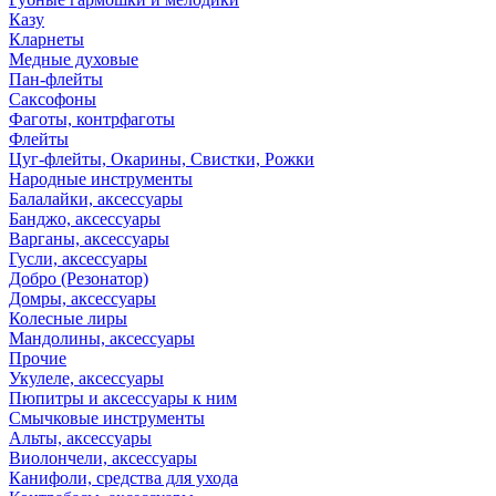
Казу
Кларнеты
Медные духовые
Пан-флейты
Саксофоны
Фаготы, контрфаготы
Флейты
Цуг-флейты, Окарины, Свистки, Рожки
Народные инструменты
Балалайки, аксессуары
Банджо, аксессуары
Варганы, аксессуары
Гусли, аксессуары
Добро (Резонатор)
Домры, аксессуары
Колесные лиры
Мандолины, аксессуары
Прочие
Укулеле, аксессуары
Пюпитры и аксессуары к ним
Смычковые инструменты
Альты, аксессуары
Виолончели, аксессуары
Канифоли, средства для ухода