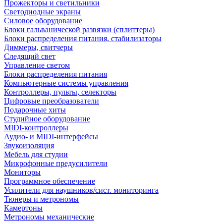
Прожекторы и светильники
Светодиодные экраны
Силовое оборудование
Блоки гальванической развязки (сплиттеры)
Блоки распределения питания, стабилизаторы
Диммеры, свитчеры
Следящий свет
Управление светом
Блоки распределения питания
Компьютерные системы управления
Контроллеры, пульты, селекторы
Цифровые преобразователи
Подарочные хиты
Студийное оборудование
MIDI-контроллеры
Аудио- и MIDI-интерфейсы
Звукоизоляция
Мебель для студии
Микрофонные предусилители
Мониторы
Программное обеспечение
Усилители для наушников/сист. мониторинга
Тюнеры и метрономы
Камертоны
Метрономы механические