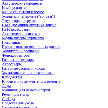
Акустические кабинеты
Комбоусилители
Мини усилители и комбо
Усилители гитарные ("головы")
Эмуляторы нагрузки
Hi-Fi, домашняя акустика, винил
Hi-Fi аксессуары
Акустические системы
Медиа плееры, стримеры
Пластинки
Проигрыватели виниловых дисков
Усилители и ресиверы
Фонокорректоры
Гитары, аксессуары
Аксессуары
Гитарные стойки и крюки
Звукосниматели и электроника
Каподастры
Ключи и инструменты для ремонта
Лады
Машинки для намотки струн
Ремни для гитар
Слайды
Средства для ухода
Струны и медиаторы