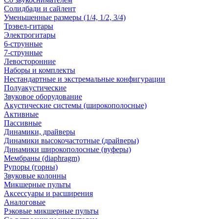
Солидбади и сайлент
Уменьшенные размеры (1/4, 1/2, 3/4)
Трэвел-гитары
Электрогитары
6-струнные
7-струнные
Левосторонние
Наборы и комплекты
Нестандартные и экстремальные конфигурации
Полуакустические
Звуковое оборудование
Акустические системы (широкополосные)
Активные
Пассивные
Динамики, драйверы
Динамики высокочастотные (драйверы)
Динамики широкополосные (вуферы)
Мембраны (diaphragm)
Рупоры (горны)
Звуковые колонны
Микшерные пульты
Аксессуары и расширения
Аналоговые
Рэковые микшерные пульты