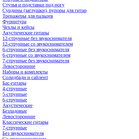
Стулья и подставки под ногу
Сурдины (заглушки), рупоры для гитар
Тренажеры для пальцев
Фурнитура
Чехлы и кейсы
Акустические гитары
12-струнные без звукоснимателя
12-струнные со звукоснимателем
6-струнные без звукоснимателя
6-струнные со звукоснимателем
7-струнные без звукоснимателя
Левосторонние
Наборы и комплекты
Солидбади и сайлент
Бас-гитары
4-струнные
5-струнные
6-струнные
Акустические
Безладовые
Левосторонние
Классические гитары
7-струнные
Без звукоснимателя
Со звукоснимателем