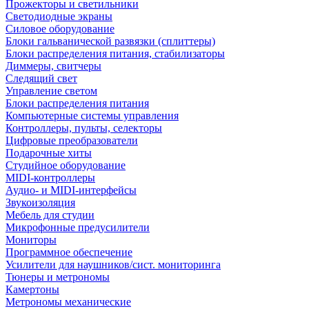
Прожекторы и светильники
Светодиодные экраны
Силовое оборудование
Блоки гальванической развязки (сплиттеры)
Блоки распределения питания, стабилизаторы
Диммеры, свитчеры
Следящий свет
Управление светом
Блоки распределения питания
Компьютерные системы управления
Контроллеры, пульты, селекторы
Цифровые преобразователи
Подарочные хиты
Студийное оборудование
MIDI-контроллеры
Аудио- и MIDI-интерфейсы
Звукоизоляция
Мебель для студии
Микрофонные предусилители
Мониторы
Программное обеспечение
Усилители для наушников/сист. мониторинга
Тюнеры и метрономы
Камертоны
Метрономы механические