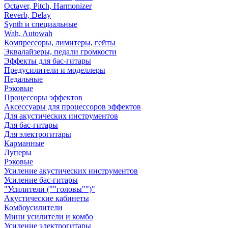
Octaver, Pitch, Harmonizer
Reverb, Delay
Synth и специальные
Wah, Autowah
Компрессоры, лимитеры, гейты
Эквалайзеры, педали громкости
Эффекты для бас-гитары
Предусилители и моделлеры
Педальные
Рэковые
Процессоры эффектов
Аксессуары для процессоров эффектов
Для акустических инструментов
Для бас-гитары
Для электрогитары
Карманные
Луперы
Рэковые
Усиление акустических инструментов
Усиление бас-гитары
"Усилители (""головы"")"
Акустические кабинеты
Комбоусилители
Мини усилители и комбо
Усиление электрогитары