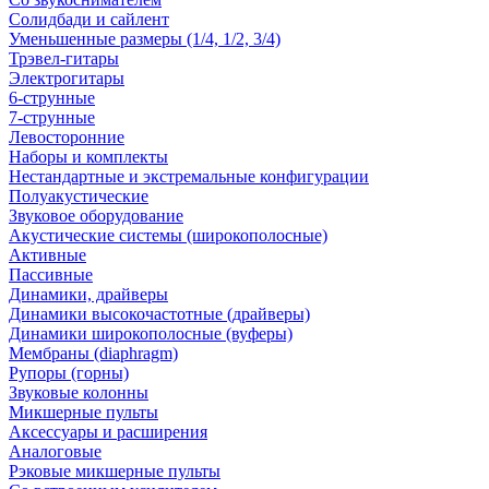
Солидбади и сайлент
Уменьшенные размеры (1/4, 1/2, 3/4)
Трэвел-гитары
Электрогитары
6-струнные
7-струнные
Левосторонние
Наборы и комплекты
Нестандартные и экстремальные конфигурации
Полуакустические
Звуковое оборудование
Акустические системы (широкополосные)
Активные
Пассивные
Динамики, драйверы
Динамики высокочастотные (драйверы)
Динамики широкополосные (вуферы)
Мембраны (diaphragm)
Рупоры (горны)
Звуковые колонны
Микшерные пульты
Аксессуары и расширения
Аналоговые
Рэковые микшерные пульты