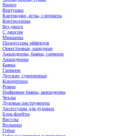
Винил
Вертушки
Картриджи, иглы, слипматы
Контроллеры
Без джога
С джогом
Микшеры
Процессоры эффектов
Оркестровые, народные
Аккордеоны, баяны, гармони
Аккордеоны
Баяны
Гармони
Детские, сувенирные
Концертина
Ремни
Цифровые баяны, аккордеоны
Чехлы
Духовые инструменты
Аксессуары для духовых
Блок-флейты
Вистлы
Волынки
Гобои
Губные гармошки и мелодики