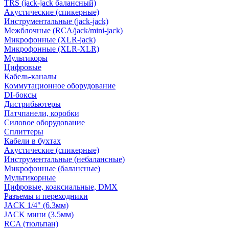
TRS (jack-jack балансный)
Акустические (спикерные)
Инструментальные (jack-jack)
Межблочные (RCA/jack/mini-jack)
Микрофонные (XLR-jack)
Микрофонные (XLR-XLR)
Мультикоры
Цифровые
Кабель-каналы
Коммутационное оборудование
DI-боксы
Дистрибьютеры
Патчпанели, коробки
Силовое оборудование
Сплиттеры
Кабели в бухтах
Акустические (спикерные)
Инструментальные (небалансные)
Микрофонные (балансные)
Мультикорные
Цифровые, коаксиальные, DMX
Разъемы и переходники
JACK 1/4" (6.3мм)
JACK мини (3.5мм)
RCA (тюльпан)