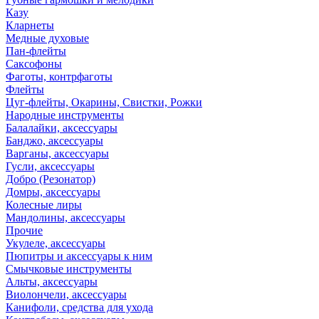
Казу
Кларнеты
Медные духовые
Пан-флейты
Саксофоны
Фаготы, контрфаготы
Флейты
Цуг-флейты, Окарины, Свистки, Рожки
Народные инструменты
Балалайки, аксессуары
Банджо, аксессуары
Варганы, аксессуары
Гусли, аксессуары
Добро (Резонатор)
Домры, аксессуары
Колесные лиры
Мандолины, аксессуары
Прочие
Укулеле, аксессуары
Пюпитры и аксессуары к ним
Смычковые инструменты
Альты, аксессуары
Виолончели, аксессуары
Канифоли, средства для ухода