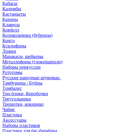
Кабасы
Калимбы
Кастаньеты
Кахоны
Клавесы
Ковбелл
Колокольчики (бубенцы)
Конго
Ксилофоны
Ложки
Маракасы, шейкеры
Металлофоны (глокеншпили)
Наборы перкуссии
Рототомы
Русские народные шумовые.
Тамбурины / Бубны
Тимбалес
Тон-блоки, Коробочки
Треугольники
Трещотки, кокирико
Чаймс
Пластики
Аксессуары
Наборы пластиков
Пластики для бас-барабана