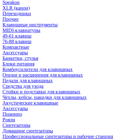
Speakon
XLR (канон)
Переходники
Прочие
Клавишные инструменты
MIDI-клавиатуры
49-61 клавиш
76-88 клавиш
Компактные
Аксессуары
Банкетки, стулья
Блоки питания
Комбоусилители для клавишных
Опции и расширения для клавишных
Педали для клавишных
Средства для ухода
Стойки и подставки для клавишных
Чехлы, кейсы, накидки для клавишных
Акустические клавишные
Аксессуары
Пианино
Рояли
Синтезаторы
Домашние синтезаторы
Профессиональные синтезаторы и рабочие станции