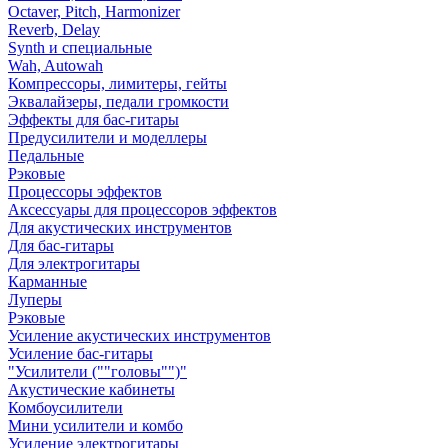
Octaver, Pitch, Harmonizer
Reverb, Delay
Synth и специальные
Wah, Autowah
Компрессоры, лимитеры, гейты
Эквалайзеры, педали громкости
Эффекты для бас-гитары
Предусилители и моделлеры
Педальные
Рэковые
Процессоры эффектов
Аксессуары для процессоров эффектов
Для акустических инструментов
Для бас-гитары
Для электрогитары
Карманные
Луперы
Рэковые
Усиление акустических инструментов
Усиление бас-гитары
"Усилители (""головы"")"
Акустические кабинеты
Комбоусилители
Мини усилители и комбо
Усиление электрогитары