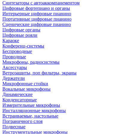
Синтезаторы с автоаккомпанементом
Цифровые фортепиано и органы
Интерьерные цифровые пианино
Портативные цифровые пианино
Сценические цифровые пианино
Цифровые органы
Цифровые рояли
Караоке
Конференц-системы
Беспроводные
Проводные
Микрофоны, радиосистемы
Аксессуары
Ветрозащиты, поп фильтры, экраны
Держатели
Микрофонные стойки
Вокальные микрофоны
Динамические
Конденсаторные
Измерительные микрофоны
Инсталляционные микрофоны
Встраиваемые, настольные
Пограничного слоя
Подвесные
Инструментальные микрофоны