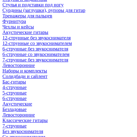
Стулья и подставки под ногу
Сурдины (заглушки), рупоры для гитар
Тренажеры для пальцев
Фурнитура
Чехлы и кейсы
Акустические гитары
12-струнные без звукоснимателя
12-струнные со звукоснимателем
6-струнные без звукоснимателя
6-струнные со звукоснимателем
7-струнные без звукоснимателя
Левосторонние
Наборы и комплекты
Солидбади и сайлент
Бас-гитары
4-струнные
5-струнные
6-струнные
Акустические
Безладовые
Левосторонние
Классические гитары
7-струнные
Без звукоснимателя
Со звукоснимателем