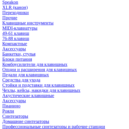
Speakon
XLR (канон)
Переходники
Прочие
Клавишные инструменты
MIDI-клавиатуры
49-61 клавиш
76-88 клавиш
Компактные
Аксессуары
Банкетки, стулья
Блоки питания
Комбоусилители для клавишных
Опции и расширения для клавишных
Педали для клавишных
Средства для ухода
Стойки и подставки для клавишных
Чехлы, кейсы, накидки для клавишных
Акустические клавишные
Аксессуары
Пианино
Рояли
Синтезаторы
Домашние синтезаторы
Профессиональные синтезаторы и рабочие станции