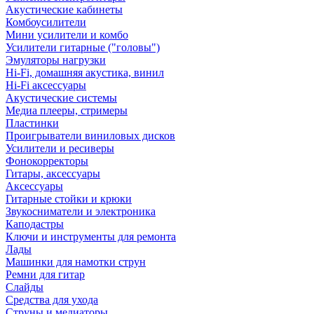
Акустические кабинеты
Комбоусилители
Мини усилители и комбо
Усилители гитарные ("головы")
Эмуляторы нагрузки
Hi-Fi, домашняя акустика, винил
Hi-Fi аксессуары
Акустические системы
Медиа плееры, стримеры
Пластинки
Проигрыватели виниловых дисков
Усилители и ресиверы
Фонокорректоры
Гитары, аксессуары
Аксессуары
Гитарные стойки и крюки
Звукосниматели и электроника
Каподастры
Ключи и инструменты для ремонта
Лады
Машинки для намотки струн
Ремни для гитар
Слайды
Средства для ухода
Струны и медиаторы