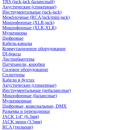
TRS (jack-jack балансный)
Акустические (спикерные)
Инструментальные (jack-jack)
Межблочные (RCA/jack/mini-jack)
Микрофонные (XLR-jack)
Микрофонные (XLR-XLR)
Мультикоры
Цифровые
Кабель-каналы
Коммутационное оборудование
DI-боксы
Дистрибьютеры
Патчпанели, коробки
Силовое оборудование
Сплиттеры
Кабели в бухтах
Акустические (спикерные)
Инструментальные (небалансные)
Микрофонные (балансные)
Мультикорные
Цифровые, коаксиальные, DMX
Разъемы и переходники
JACK 1/4" (6.3мм)
JACK мини (3.5мм)
RCA (тюльпан)