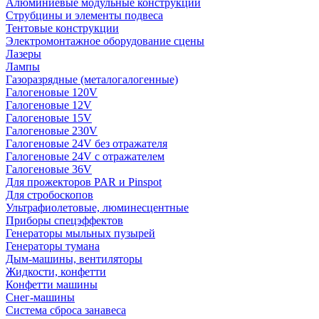
Алюминиевые модульные конструкции
Струбцины и элементы подвеса
Тентовые конструкции
Электромонтажное оборудование сцены
Лазеры
Лампы
Газоразрядные (металогалогенные)
Галогеновые 120V
Галогеновые 12V
Галогеновые 15V
Галогеновые 230V
Галогеновые 24V без отражателя
Галогеновые 24V с отражателем
Галогеновые 36V
Для прожекторов PAR и Pinspot
Для стробоскопов
Ультрафиолетовые, люминесцентные
Приборы спецэффектов
Генераторы мыльных пузырей
Генераторы тумана
Дым-машины, вентиляторы
Жидкости, конфетти
Конфетти машины
Снег-машины
Система сброса занавеса