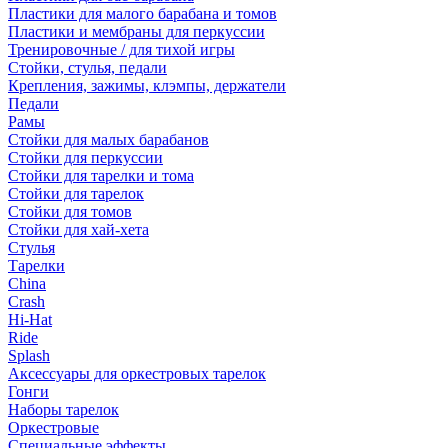
Пластики для малого барабана и томов
Пластики и мембраны для перкуссии
Тренировочные / для тихой игры
Стойки, стулья, педали
Крепления, зажимы, клэмпы, держатели
Педали
Рамы
Стойки для малых барабанов
Стойки для перкуссии
Стойки для тарелки и тома
Стойки для тарелок
Стойки для томов
Стойки для хай-хета
Стулья
Тарелки
China
Crash
Hi-Hat
Ride
Splash
Аксессуары для оркестровых тарелок
Гонги
Наборы тарелок
Оркестровые
Специальные эффекты