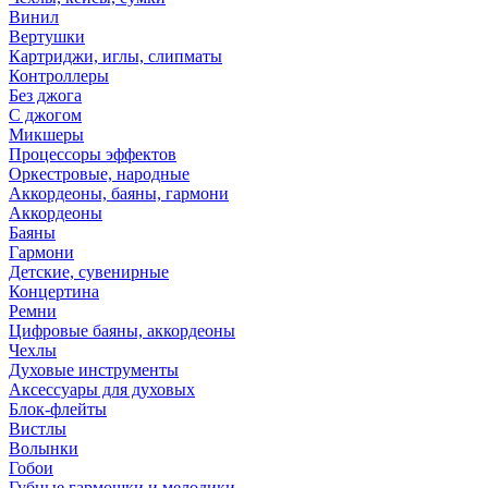
Винил
Вертушки
Картриджи, иглы, слипматы
Контроллеры
Без джога
С джогом
Микшеры
Процессоры эффектов
Оркестровые, народные
Аккордеоны, баяны, гармони
Аккордеоны
Баяны
Гармони
Детские, сувенирные
Концертина
Ремни
Цифровые баяны, аккордеоны
Чехлы
Духовые инструменты
Аксессуары для духовых
Блок-флейты
Вистлы
Волынки
Гобои
Губные гармошки и мелодики