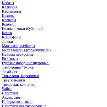
Кабасы
Калимбы
Кастаньеты
Кахоны
Клавесы
Ковбелл
Колокольчики (бубенцы)
Конго
Ксилофоны
Ложки
Маракасы, шейкеры
Металлофоны (глокеншпили)
Наборы перкуссии
Рототомы
Русские народные шумовые.
Тамбурины / Бубны
Тимбалес
Тон-блоки, Коробочки
Треугольники
Трещотки, кокирико
Чаймс
Пластики
Аксессуары
Наборы пластиков
Пластики для бас-барабана