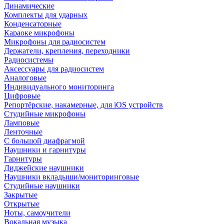
Динамические
Комплекты для ударных
Конденсаторные
Караоке микрофоны
Микрофоны для радиосистем
Держатели, крепления, переходники
Радиосистемы
Аксессуары для радиосистем
Аналоговые
Индивидуального мониторинга
Цифровые
Репортёрские, накамерные, для iOS устройств
Студийные микрофоны
Ламповые
Ленточные
С большой диафрагмой
Наушники и гарнитуры
Гарнитуры
Диджейские наушники
Наушники вкладыши/мониторинговые
Студийные наушники
Закрытые
Открытые
Ноты, самоучители
Вокальная музыка