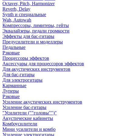
Octaver, Pitch, Harmonizer
Reverb, Delay
Synth и специальные
Wah, Autowah
Компрессоры, лимитеры, гейты
Эквалайзеры, педали громкости
Эффекты для бас-гитары
Предусилители и моделлеры
Педальные
Рэковые
Процессоры эффектов
Аксессуары для процессоров эффектов
Для акустических инструментов
Для бас-гитары
Для электрогитары
Карманные
Луперы
Рэковые
Усиление акустических инструментов
Усиление бас-гитары
"Усилители (""головы"")"
Акустические кабинеты
Комбоусилители
Мини усилители и комбо
Усиление электрогитары