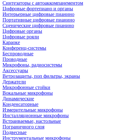
Синтезаторы с автоаккомпанементом
Цифровые фортепиано и органы
Интерьерные цифровые пианино
Портативные цифровые пианино
Сценические цифровые пианино
Цифровые органы
Цифровые рояли
Караоке
Конференц-системы
Беспроводные
Проводные
Микрофоны, радиосистемы
Аксессуары
Ветрозащиты, поп фильтры, экраны
Держатели
Микрофонные стойки
Вокальные микрофоны
Динамические
Конденсаторные
Измерительные микрофоны
Инсталляционные микрофоны
Встраиваемые, настольные
Пограничного слоя
Подвесные
Инструментальные микрофоны