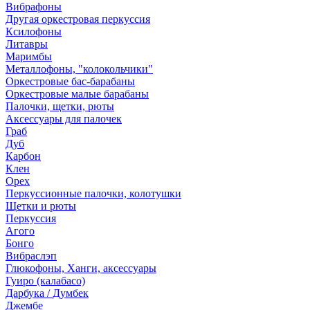
Вибрафоны
Другая оркестровая перкуссия
Ксилофоны
Литавры
Маримбы
Металлофоны, "колокольчики"
Оркестровые бас-барабаны
Оркестровые малые барабаны
Палочки, щетки, рюты
Аксессуары для палочек
Граб
Дуб
Карбон
Клен
Орех
Перкуссионные палочки, колотушки
Щетки и рюты
Перкуссия
Агого
Бонго
Вибраслэп
Глюкофоны, Ханги, аксессуары
Гуиро (калабасо)
Дарбука / Думбек
Джембе