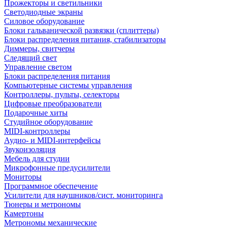
Прожекторы и светильники
Светодиодные экраны
Силовое оборудование
Блоки гальванической развязки (сплиттеры)
Блоки распределения питания, стабилизаторы
Диммеры, свитчеры
Следящий свет
Управление светом
Блоки распределения питания
Компьютерные системы управления
Контроллеры, пульты, селекторы
Цифровые преобразователи
Подарочные хиты
Студийное оборудование
MIDI-контроллеры
Аудио- и MIDI-интерфейсы
Звукоизоляция
Мебель для студии
Микрофонные предусилители
Мониторы
Программное обеспечение
Усилители для наушников/сист. мониторинга
Тюнеры и метрономы
Камертоны
Метрономы механические