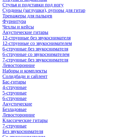
Стулья и подставки под ногу
Сурдины (заглушки), рупоры для гитар
Тренажеры для пальцев
Фурнитура
Чехлы и кейсы
Акустические гитары
12-струнные без звукоснимателя
12-струнные со звукоснимателем
6-струнные без звукоснимателя
6-струнные со звукоснимателем
7-струнные без звукоснимателя
Левосторонние
Наборы и комплекты
Солидбади и сайлент
Бас-гитары
4-струнные
5-струнные
6-струнные
Акустические
Безладовые
Левосторонние
Классические гитары
7-струнные
Без звукоснимателя
Со звукоснимателем