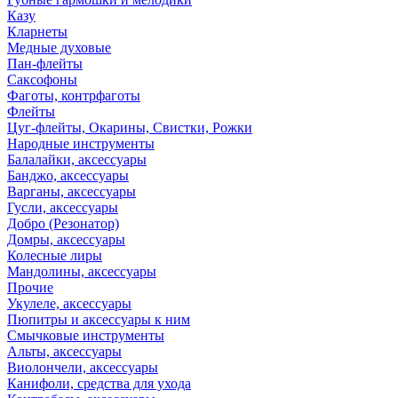
Казу
Кларнеты
Медные духовые
Пан-флейты
Саксофоны
Фаготы, контрфаготы
Флейты
Цуг-флейты, Окарины, Свистки, Рожки
Народные инструменты
Балалайки, аксессуары
Банджо, аксессуары
Варганы, аксессуары
Гусли, аксессуары
Добро (Резонатор)
Домры, аксессуары
Колесные лиры
Мандолины, аксессуары
Прочие
Укулеле, аксессуары
Пюпитры и аксессуары к ним
Смычковые инструменты
Альты, аксессуары
Виолончели, аксессуары
Канифоли, средства для ухода