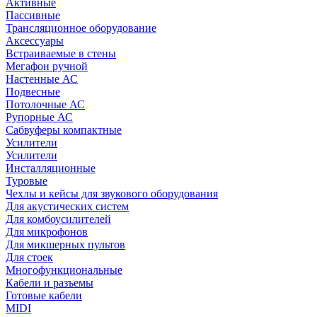
Активные
Пассивные
Трансляционное оборудование
Аксессуары
Встраиваемые в стены
Мегафон ручной
Настенные АС
Подвесные
Потолочные АС
Рупорные АС
Сабвуферы компактные
Усилители
Усилители
Инсталляционные
Туровые
Чехлы и кейсы для звукового оборудования
Для акустических систем
Для комбоусилителей
Для микрофонов
Для микшерных пультов
Для стоек
Многофункциональные
Кабели и разъемы
Готовые кабели
MIDI