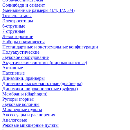
Солидбади и сайлент
Уменьшенные размеры (1/4, 1/2, 3/4)
Трэвел-гитары
Электрогитары
6-струнные
7-струнные
Левосторонние
Наборы и комплекты
Нестандартные и экстремальные конфигурации
Полуакустические
Звуковое оборудование
Акустические системы (широкополосные)
Активные
Пассивные
Динамики, драйверы
Динамики высокочастотные (драйверы)
Динамики широкополосные (вуферы)
Мембраны (diaphragm)
Рупоры (горны)
Звуковые колонны
Микшерные пульты
Аксессуары и расширения
Аналоговые
Рэковые микшерные пульты