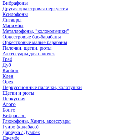
Вибрафоны
Другая оркестровая перкуссия
Ксилофоны
Литавры
Маримбы
Металлофоны, "колокольчики"
Оркестровые бас-барабаны
Оркестровые малые барабаны
Палочки, щетки, рюты
Аксессуары для палочек
Граб
Дуб
Карбон
Клен
Орех
Перкуссионные палочки, колотушки
Щетки и рюты
Перкуссия
Агого
Бонго
Вибраслэп
Глюкофоны, Ханги, аксессуары
Гуиро (калабасо)
Дарбука / Думбек
Джембе