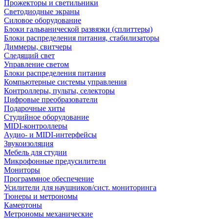
Прожекторы и светильники
Светодиодные экраны
Силовое оборудование
Блоки гальванической развязки (сплиттеры)
Блоки распределения питания, стабилизаторы
Диммеры, свитчеры
Следящий свет
Управление светом
Блоки распределения питания
Компьютерные системы управления
Контроллеры, пульты, селекторы
Цифровые преобразователи
Подарочные хиты
Студийное оборудование
MIDI-контроллеры
Аудио- и MIDI-интерфейсы
Звукоизоляция
Мебель для студии
Микрофонные предусилители
Мониторы
Программное обеспечение
Усилители для наушников/сист. мониторинга
Тюнеры и метрономы
Камертоны
Метрономы механические