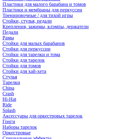
Пластики для малого барабана и томов
Пластики и мембраны для перкуссии
Тренировочные / для тихой игры
Стойки, стулья, педали
Крепления, зажимы, клэмпы, держатели
Педали
Рамы
Стойки для малых барабанов
Стойки для перкуссии
Стойки для тарелки и тома
Стойки для тарелок
Стойки для томов
Стойки для хай-хета
Стулья
Тарелки
China
Crash
Hi-Hat
Ride
Splash
Аксессуары для оркестровых тарелок
Гонги
Наборы тарелок
Оркестровые
Специальные эффекты