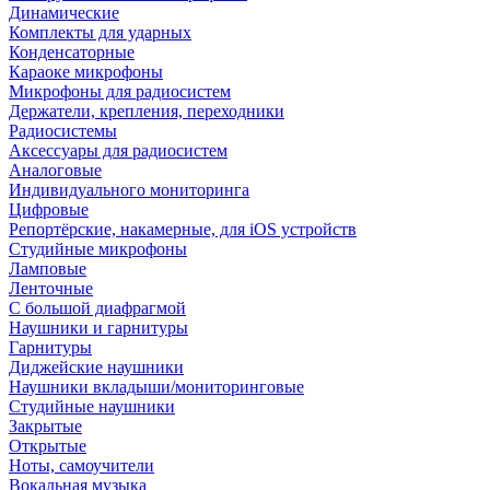
Динамические
Комплекты для ударных
Конденсаторные
Караоке микрофоны
Микрофоны для радиосистем
Держатели, крепления, переходники
Радиосистемы
Аксессуары для радиосистем
Аналоговые
Индивидуального мониторинга
Цифровые
Репортёрские, накамерные, для iOS устройств
Студийные микрофоны
Ламповые
Ленточные
С большой диафрагмой
Наушники и гарнитуры
Гарнитуры
Диджейские наушники
Наушники вкладыши/мониторинговые
Студийные наушники
Закрытые
Открытые
Ноты, самоучители
Вокальная музыка