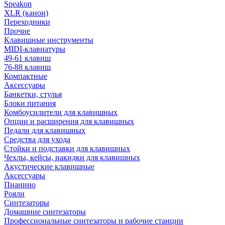
Speakon
XLR (канон)
Переходники
Прочие
Клавишные инструменты
MIDI-клавиатуры
49-61 клавиш
76-88 клавиш
Компактные
Аксессуары
Банкетки, стулья
Блоки питания
Комбоусилители для клавишных
Опции и расширения для клавишных
Педали для клавишных
Средства для ухода
Стойки и подставки для клавишных
Чехлы, кейсы, накидки для клавишных
Акустические клавишные
Аксессуары
Пианино
Рояли
Синтезаторы
Домашние синтезаторы
Профессиональные синтезаторы и рабочие станции