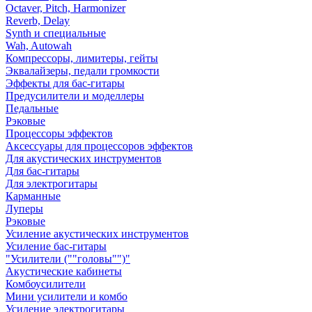
Octaver, Pitch, Harmonizer
Reverb, Delay
Synth и специальные
Wah, Autowah
Компрессоры, лимитеры, гейты
Эквалайзеры, педали громкости
Эффекты для бас-гитары
Предусилители и моделлеры
Педальные
Рэковые
Процессоры эффектов
Аксессуары для процессоров эффектов
Для акустических инструментов
Для бас-гитары
Для электрогитары
Карманные
Луперы
Рэковые
Усиление акустических инструментов
Усиление бас-гитары
"Усилители (""головы"")"
Акустические кабинеты
Комбоусилители
Мини усилители и комбо
Усиление электрогитары