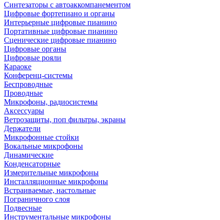
Синтезаторы с автоаккомпанементом
Цифровые фортепиано и органы
Интерьерные цифровые пианино
Портативные цифровые пианино
Сценические цифровые пианино
Цифровые органы
Цифровые рояли
Караоке
Конференц-системы
Беспроводные
Проводные
Микрофоны, радиосистемы
Аксессуары
Ветрозащиты, поп фильтры, экраны
Держатели
Микрофонные стойки
Вокальные микрофоны
Динамические
Конденсаторные
Измерительные микрофоны
Инсталляционные микрофоны
Встраиваемые, настольные
Пограничного слоя
Подвесные
Инструментальные микрофоны