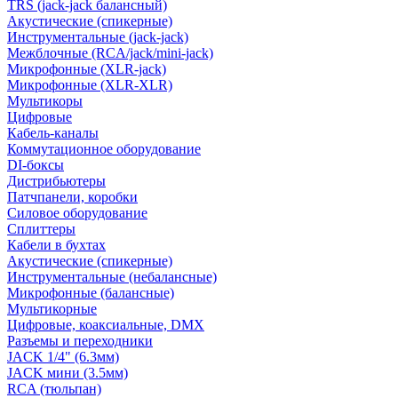
TRS (jack-jack балансный)
Акустические (спикерные)
Инструментальные (jack-jack)
Межблочные (RCA/jack/mini-jack)
Микрофонные (XLR-jack)
Микрофонные (XLR-XLR)
Мультикоры
Цифровые
Кабель-каналы
Коммутационное оборудование
DI-боксы
Дистрибьютеры
Патчпанели, коробки
Силовое оборудование
Сплиттеры
Кабели в бухтах
Акустические (спикерные)
Инструментальные (небалансные)
Микрофонные (балансные)
Мультикорные
Цифровые, коаксиальные, DMX
Разъемы и переходники
JACK 1/4" (6.3мм)
JACK мини (3.5мм)
RCA (тюльпан)