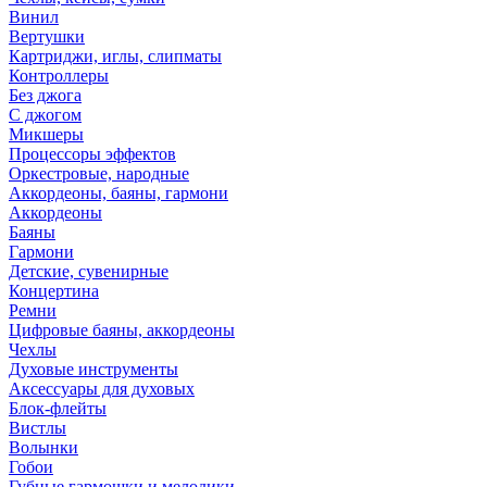
Винил
Вертушки
Картриджи, иглы, слипматы
Контроллеры
Без джога
С джогом
Микшеры
Процессоры эффектов
Оркестровые, народные
Аккордеоны, баяны, гармони
Аккордеоны
Баяны
Гармони
Детские, сувенирные
Концертина
Ремни
Цифровые баяны, аккордеоны
Чехлы
Духовые инструменты
Аксессуары для духовых
Блок-флейты
Вистлы
Волынки
Гобои
Губные гармошки и мелодики