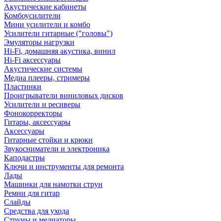
Акустические кабинеты
Комбоусилители
Мини усилители и комбо
Усилители гитарные ("головы")
Эмуляторы нагрузки
Hi-Fi, домашняя акустика, винил
Hi-Fi аксессуары
Акустические системы
Медиа плееры, стримеры
Пластинки
Проигрыватели виниловых дисков
Усилители и ресиверы
Фонокорректоры
Гитары, аксессуары
Аксессуары
Гитарные стойки и крюки
Звукосниматели и электроника
Каподастры
Ключи и инструменты для ремонта
Лады
Машинки для намотки струн
Ремни для гитар
Слайды
Средства для ухода
Струны и медиаторы