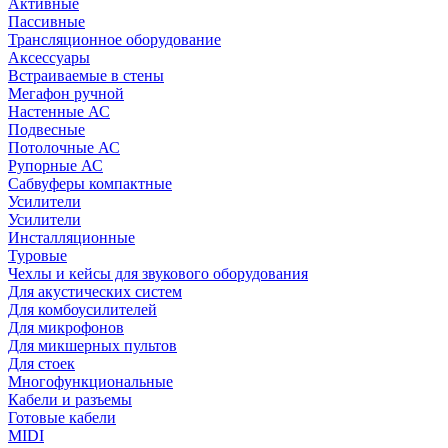
Активные
Пассивные
Трансляционное оборудование
Аксессуары
Встраиваемые в стены
Мегафон ручной
Настенные АС
Подвесные
Потолочные АС
Рупорные АС
Сабвуферы компактные
Усилители
Усилители
Инсталляционные
Туровые
Чехлы и кейсы для звукового оборудования
Для акустических систем
Для комбоусилителей
Для микрофонов
Для микшерных пультов
Для стоек
Многофункциональные
Кабели и разъемы
Готовые кабели
MIDI