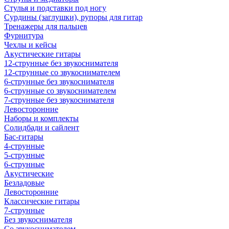
Стулья и подставки под ногу
Сурдины (заглушки), рупоры для гитар
Тренажеры для пальцев
Фурнитура
Чехлы и кейсы
Акустические гитары
12-струнные без звукоснимателя
12-струнные со звукоснимателем
6-струнные без звукоснимателя
6-струнные со звукоснимателем
7-струнные без звукоснимателя
Левосторонние
Наборы и комплекты
Солидбади и сайлент
Бас-гитары
4-струнные
5-струнные
6-струнные
Акустические
Безладовые
Левосторонние
Классические гитары
7-струнные
Без звукоснимателя
Со звукоснимателем