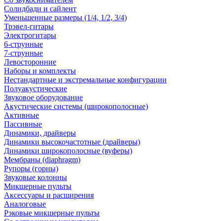
Солидбади и сайлент
Уменьшенные размеры (1/4, 1/2, 3/4)
Трэвел-гитары
Электрогитары
6-струнные
7-струнные
Левосторонние
Наборы и комплекты
Нестандартные и экстремальные конфигурации
Полуакустические
Звуковое оборудование
Акустические системы (широкополосные)
Активные
Пассивные
Динамики, драйверы
Динамики высокочастотные (драйверы)
Динамики широкополосные (вуферы)
Мембраны (diaphragm)
Рупоры (горны)
Звуковые колонны
Микшерные пульты
Аксессуары и расширения
Аналоговые
Рэковые микшерные пульты