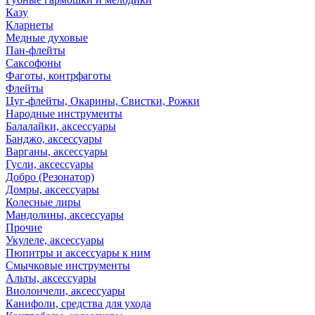
Казу
Кларнеты
Медные духовые
Пан-флейты
Саксофоны
Фаготы, контрфаготы
Флейты
Цуг-флейты, Окарины, Свистки, Рожки
Народные инструменты
Балалайки, аксессуары
Банджо, аксессуары
Варганы, аксессуары
Гусли, аксессуары
Добро (Резонатор)
Домры, аксессуары
Колесные лиры
Мандолины, аксессуары
Прочие
Укулеле, аксессуары
Пюпитры и аксессуары к ним
Смычковые инструменты
Альты, аксессуары
Виолончели, аксессуары
Канифоли, средства для ухода