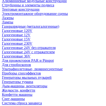
Алюминиевые модульные конструкции
Струбцины и элементы подвеса
Тентовые конструкции
Электромонтажное оборудование сцены
Лазеры
Лампы
Газоразрядные (металогалогенные)
Галогеновые 120V
Галогеновые 12V
Галогеновые 15V
Галогеновые 230V
Галогеновые 24V без отражателя
Галогеновые 24V с отражателем
Галогеновые 36V
Для прожекторов PAR и Pinspot
Для стробоскопов
Ультрафиолетовые, люминесцентные
Приборы спецэффектов
Генераторы мыльных пузырей
Генераторы тумана
Дым-машины, вентиляторы
Жидкости, конфетти
Конфетти машины
Снег-машины
Система сброса занавеса