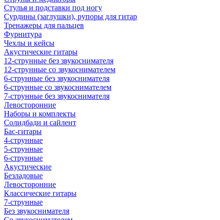
Стулья и подставки под ногу
Сурдины (заглушки), рупоры для гитар
Тренажеры для пальцев
Фурнитура
Чехлы и кейсы
Акустические гитары
12-струнные без звукоснимателя
12-струнные со звукоснимателем
6-струнные без звукоснимателя
6-струнные со звукоснимателем
7-струнные без звукоснимателя
Левосторонние
Наборы и комплекты
Солидбади и сайлент
Бас-гитары
4-струнные
5-струнные
6-струнные
Акустические
Безладовые
Левосторонние
Классические гитары
7-струнные
Без звукоснимателя
Со звукоснимателем