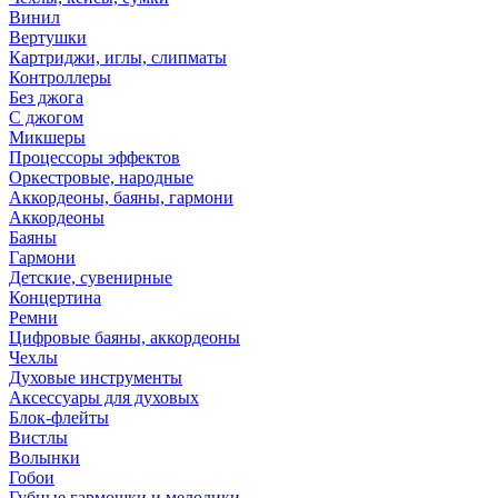
Винил
Вертушки
Картриджи, иглы, слипматы
Контроллеры
Без джога
С джогом
Микшеры
Процессоры эффектов
Оркестровые, народные
Аккордеоны, баяны, гармони
Аккордеоны
Баяны
Гармони
Детские, сувенирные
Концертина
Ремни
Цифровые баяны, аккордеоны
Чехлы
Духовые инструменты
Аксессуары для духовых
Блок-флейты
Вистлы
Волынки
Гобои
Губные гармошки и мелодики