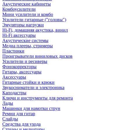
Акустические кабинеты
Комбоусилители
Мини усилители и комбо
Усилители гитарные ("головы")
Эмуляторы нагрузки
Hi-Fi, домашняя акустика, винил
Hi-Fi аксессуары
Акустические системы
Медиа плееры, стримеры
Пластинки
Проигрыватели виниловых дисков
Усилители и ресиверы
Фонокорректоры
Гитары, аксессуары
Аксессуары
Гитарные стойки и крюки
Звукосниматели и электроника
Каподастры
Ключи и инструменты для ремонта
Лады
Машинки для намотки струн
Ремни для гитар
Слайды
Средства для ухода
Струны и медиаторы