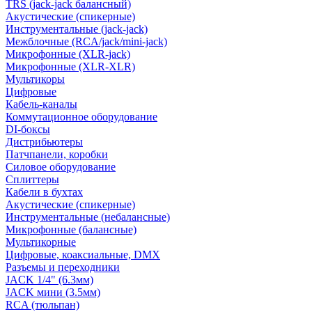
TRS (jack-jack балансный)
Акустические (спикерные)
Инструментальные (jack-jack)
Межблочные (RCA/jack/mini-jack)
Микрофонные (XLR-jack)
Микрофонные (XLR-XLR)
Мультикоры
Цифровые
Кабель-каналы
Коммутационное оборудование
DI-боксы
Дистрибьютеры
Патчпанели, коробки
Силовое оборудование
Сплиттеры
Кабели в бухтах
Акустические (спикерные)
Инструментальные (небалансные)
Микрофонные (балансные)
Мультикорные
Цифровые, коаксиальные, DMX
Разъемы и переходники
JACK 1/4" (6.3мм)
JACK мини (3.5мм)
RCA (тюльпан)