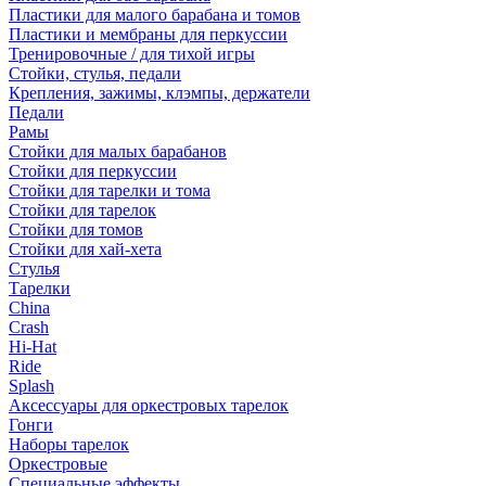
Пластики для малого барабана и томов
Пластики и мембраны для перкуссии
Тренировочные / для тихой игры
Стойки, стулья, педали
Крепления, зажимы, клэмпы, держатели
Педали
Рамы
Стойки для малых барабанов
Стойки для перкуссии
Стойки для тарелки и тома
Стойки для тарелок
Стойки для томов
Стойки для хай-хета
Стулья
Тарелки
China
Crash
Hi-Hat
Ride
Splash
Аксессуары для оркестровых тарелок
Гонги
Наборы тарелок
Оркестровые
Специальные эффекты