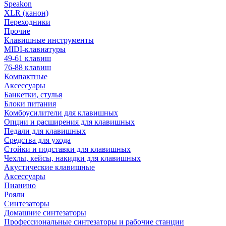
Speakon
XLR (канон)
Переходники
Прочие
Клавишные инструменты
MIDI-клавиатуры
49-61 клавиш
76-88 клавиш
Компактные
Аксессуары
Банкетки, стулья
Блоки питания
Комбоусилители для клавишных
Опции и расширения для клавишных
Педали для клавишных
Средства для ухода
Стойки и подставки для клавишных
Чехлы, кейсы, накидки для клавишных
Акустические клавишные
Аксессуары
Пианино
Рояли
Синтезаторы
Домашние синтезаторы
Профессиональные синтезаторы и рабочие станции