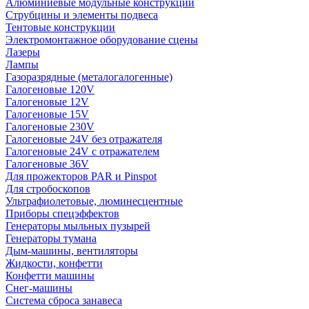
Алюминиевые модульные конструкции
Струбцины и элементы подвеса
Тентовые конструкции
Электромонтажное оборудование сцены
Лазеры
Лампы
Газоразрядные (металогалогенные)
Галогеновые 120V
Галогеновые 12V
Галогеновые 15V
Галогеновые 230V
Галогеновые 24V без отражателя
Галогеновые 24V с отражателем
Галогеновые 36V
Для прожекторов PAR и Pinspot
Для стробоскопов
Ультрафиолетовые, люминесцентные
Приборы спецэффектов
Генераторы мыльных пузырей
Генераторы тумана
Дым-машины, вентиляторы
Жидкости, конфетти
Конфетти машины
Снег-машины
Система сброса занавеса