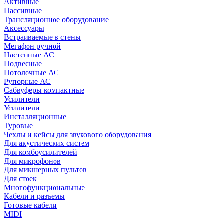
Активные
Пассивные
Трансляционное оборудование
Аксессуары
Встраиваемые в стены
Мегафон ручной
Настенные АС
Подвесные
Потолочные АС
Рупорные АС
Сабвуферы компактные
Усилители
Усилители
Инсталляционные
Туровые
Чехлы и кейсы для звукового оборудования
Для акустических систем
Для комбоусилителей
Для микрофонов
Для микшерных пультов
Для стоек
Многофункциональные
Кабели и разъемы
Готовые кабели
MIDI