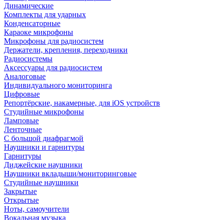
Динамические
Комплекты для ударных
Конденсаторные
Караоке микрофоны
Микрофоны для радиосистем
Держатели, крепления, переходники
Радиосистемы
Аксессуары для радиосистем
Аналоговые
Индивидуального мониторинга
Цифровые
Репортёрские, накамерные, для iOS устройств
Студийные микрофоны
Ламповые
Ленточные
С большой диафрагмой
Наушники и гарнитуры
Гарнитуры
Диджейские наушники
Наушники вкладыши/мониторинговые
Студийные наушники
Закрытые
Открытые
Ноты, самоучители
Вокальная музыка