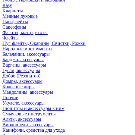
Казу
Кларнеты
Медные духовые
Пан-флейты
Саксофоны
Фаготы, контрфаготы
Флейты
Цуг-флейты, Окарины, Свистки, Рожки
Народные инструменты
Балалайки, аксессуары
Банджо, аксессуары
Варганы, аксессуары
Гусли, аксессуары
Добро (Резонатор)
Домры, аксессуары
Колесные лиры
Мандолины, аксессуары
Прочие
Укулеле, аксессуары
Пюпитры и аксессуары к ним
Смычковые инструменты
Альты, аксессуары
Виолончели, аксессуары
Канифоли, средства для ухода