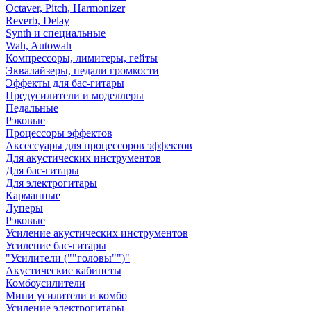
Octaver, Pitch, Harmonizer
Reverb, Delay
Synth и специальные
Wah, Autowah
Компрессоры, лимитеры, гейты
Эквалайзеры, педали громкости
Эффекты для бас-гитары
Предусилители и моделлеры
Педальные
Рэковые
Процессоры эффектов
Аксессуары для процессоров эффектов
Для акустических инструментов
Для бас-гитары
Для электрогитары
Карманные
Луперы
Рэковые
Усиление акустических инструментов
Усиление бас-гитары
"Усилители (""головы"")"
Акустические кабинеты
Комбоусилители
Мини усилители и комбо
Усиление электрогитары