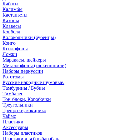
Кабасы
Калимбы
Кастаньеты
Кахоны
Клавесы
Ковбелл
Колокольчики (бубенцы)
Конго
Ксилофоны
Ложки
Маракасы, шейкеры
Металлофоны (глокеншпили)
Наборы перкуссии
Рототомы
Русские народные шумовые.
Тамбурины / Бубны
Тимбалес
Тон-блоки, Коробочки
Треугольники
Трещотки, кокирико
Чаймс
Пластики
Аксессуары
Наборы пластиков
Пластики для бас-барабана