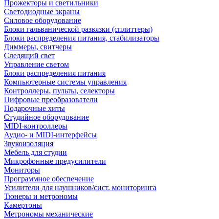
Прожекторы и светильники
Светодиодные экраны
Силовое оборудование
Блоки гальванической развязки (сплиттеры)
Блоки распределения питания, стабилизаторы
Диммеры, свитчеры
Следящий свет
Управление светом
Блоки распределения питания
Компьютерные системы управления
Контроллеры, пульты, селекторы
Цифровые преобразователи
Подарочные хиты
Студийное оборудование
MIDI-контроллеры
Аудио- и MIDI-интерфейсы
Звукоизоляция
Мебель для студии
Микрофонные предусилители
Мониторы
Программное обеспечение
Усилители для наушников/сист. мониторинга
Тюнеры и метрономы
Камертоны
Метрономы механические