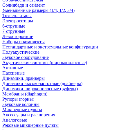
Солидбади и сайлент
Уменьшенные размеры (1/4, 1/2, 3/4)
Трэвел-гитары
Электрогитары
6-струнные
7-струнные
Левосторонние
Наборы и комплекты
Нестандартные и экстремальные конфигурации
Полуакустические
Звуковое оборудование
Акустические системы (широкополосные)
Активные
Пассивные
Динамики, драйверы
Динамики высокочастотные (драйверы)
Динамики широкополосные (вуферы)
Мембраны (diaphragm)
Рупоры (горны)
Звуковые колонны
Микшерные пульты
Аксессуары и расширения
Аналоговые
Рэковые микшерные пульты