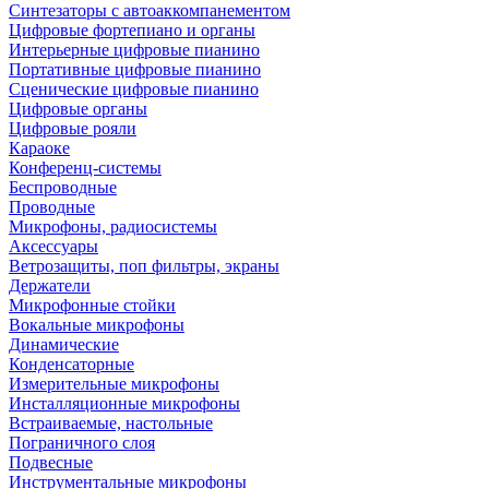
Синтезаторы с автоаккомпанементом
Цифровые фортепиано и органы
Интерьерные цифровые пианино
Портативные цифровые пианино
Сценические цифровые пианино
Цифровые органы
Цифровые рояли
Караоке
Конференц-системы
Беспроводные
Проводные
Микрофоны, радиосистемы
Аксессуары
Ветрозащиты, поп фильтры, экраны
Держатели
Микрофонные стойки
Вокальные микрофоны
Динамические
Конденсаторные
Измерительные микрофоны
Инсталляционные микрофоны
Встраиваемые, настольные
Пограничного слоя
Подвесные
Инструментальные микрофоны