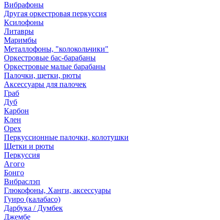
Вибрафоны
Другая оркестровая перкуссия
Ксилофоны
Литавры
Маримбы
Металлофоны, "колокольчики"
Оркестровые бас-барабаны
Оркестровые малые барабаны
Палочки, щетки, рюты
Аксессуары для палочек
Граб
Дуб
Карбон
Клен
Орех
Перкуссионные палочки, колотушки
Щетки и рюты
Перкуссия
Агого
Бонго
Вибраслэп
Глюкофоны, Ханги, аксессуары
Гуиро (калабасо)
Дарбука / Думбек
Джембе