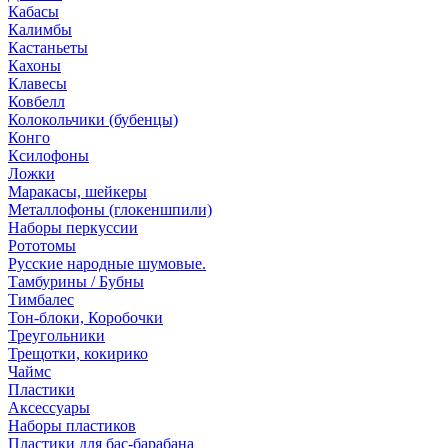
Кабасы
Калимбы
Кастаньеты
Кахоны
Клавесы
Ковбелл
Колокольчики (бубенцы)
Конго
Ксилофоны
Ложки
Маракасы, шейкеры
Металлофоны (глокеншпили)
Наборы перкуссии
Рототомы
Русские народные шумовые.
Тамбурины / Бубны
Тимбалес
Тон-блоки, Коробочки
Треугольники
Трещотки, кокирико
Чаймс
Пластики
Аксессуары
Наборы пластиков
Пластики для бас-барабана