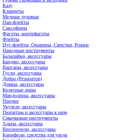
Казу
Кларнеты
Медные духовые
Пан-флейты
Саксофоны
Фаготы, контрфаготы
Флейты
Цуг-флейты, Окарины, Свистки, Рожки
Народные инструменты
Балалайки, аксессуары
Банджо, аксессуары
Варганы, аксессуары
Гусли, аксессуары
Добро (Резонатор)
Домры, аксессуары
Колесные лиры
Мандолины, аксессуары
Прочие
Укулеле, аксессуары
Пюпитры и аксессуары к ним
Смычковые инструменты
Альты, аксессуары
Виолончели, аксессуары
Канифоли, средства для ухода