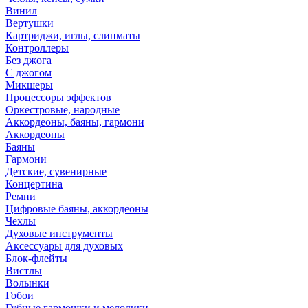
Винил
Вертушки
Картриджи, иглы, слипматы
Контроллеры
Без джога
С джогом
Микшеры
Процессоры эффектов
Оркестровые, народные
Аккордеоны, баяны, гармони
Аккордеоны
Баяны
Гармони
Детские, сувенирные
Концертина
Ремни
Цифровые баяны, аккордеоны
Чехлы
Духовые инструменты
Аксессуары для духовых
Блок-флейты
Вистлы
Волынки
Гобои
Губные гармошки и мелодики