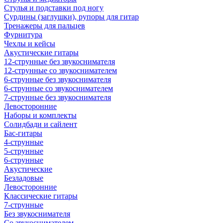
Стулья и подставки под ногу
Сурдины (заглушки), рупоры для гитар
Тренажеры для пальцев
Фурнитура
Чехлы и кейсы
Акустические гитары
12-струнные без звукоснимателя
12-струнные со звукоснимателем
6-струнные без звукоснимателя
6-струнные со звукоснимателем
7-струнные без звукоснимателя
Левосторонние
Наборы и комплекты
Солидбади и сайлент
Бас-гитары
4-струнные
5-струнные
6-струнные
Акустические
Безладовые
Левосторонние
Классические гитары
7-струнные
Без звукоснимателя
Со звукоснимателем