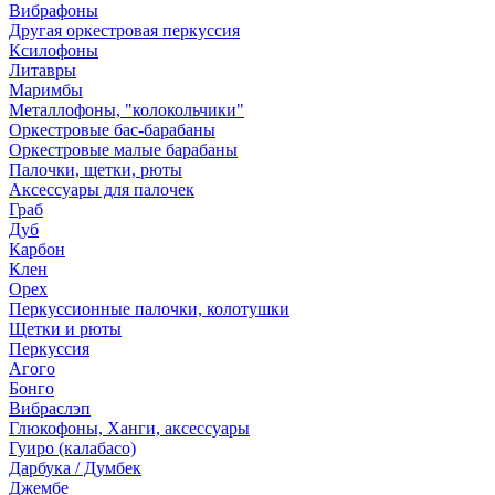
Вибрафоны
Другая оркестровая перкуссия
Ксилофоны
Литавры
Маримбы
Металлофоны, "колокольчики"
Оркестровые бас-барабаны
Оркестровые малые барабаны
Палочки, щетки, рюты
Аксессуары для палочек
Граб
Дуб
Карбон
Клен
Орех
Перкуссионные палочки, колотушки
Щетки и рюты
Перкуссия
Агого
Бонго
Вибраслэп
Глюкофоны, Ханги, аксессуары
Гуиро (калабасо)
Дарбука / Думбек
Джембе