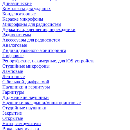
Динамические
Комплекты для ударных
Конденсаторные
Караоке микрофоны
Микрофоны для радиосистем
Держатели, крепления, переходники
Радиосистемы
Аксессуары для радиосистем
Аналоговые
Индивидуального мониторинга
Цифровые
Репортёрские, накамерные, для iOS устройств
Студийные микрофоны
Ламповые
Ленточные
С большой диафрагмой
Наушники и гарнитуры
Гарнитуры
Диджейские наушники
Наушники вкладыши/мониторинговые
Студийные наушники
Закрытые
Открытые
Ноты, самоучители
Вокальная музыка