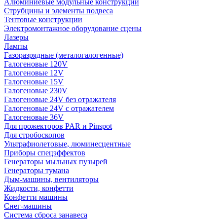
Алюминиевые модульные конструкции
Струбцины и элементы подвеса
Тентовые конструкции
Электромонтажное оборудование сцены
Лазеры
Лампы
Газоразрядные (металогалогенные)
Галогеновые 120V
Галогеновые 12V
Галогеновые 15V
Галогеновые 230V
Галогеновые 24V без отражателя
Галогеновые 24V с отражателем
Галогеновые 36V
Для прожекторов PAR и Pinspot
Для стробоскопов
Ультрафиолетовые, люминесцентные
Приборы спецэффектов
Генераторы мыльных пузырей
Генераторы тумана
Дым-машины, вентиляторы
Жидкости, конфетти
Конфетти машины
Снег-машины
Система сброса занавеса