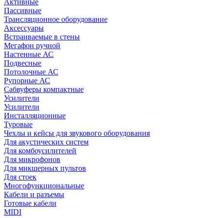
Активные
Пассивные
Трансляционное оборудование
Аксессуары
Встраиваемые в стены
Мегафон ручной
Настенные АС
Подвесные
Потолочные АС
Рупорные АС
Сабвуферы компактные
Усилители
Усилители
Инсталляционные
Туровые
Чехлы и кейсы для звукового оборудования
Для акустических систем
Для комбоусилителей
Для микрофонов
Для микшерных пультов
Для стоек
Многофункциональные
Кабели и разъемы
Готовые кабели
MIDI