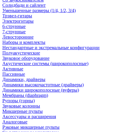
Солидбади и сайлент
Уменьшенные размеры (1/4, 1/2, 3/4)
Трэвел-гитары
Электрогитары
6-струнные
7-струнные
Левосторонние
Наборы и комплекты
Нестандартные и экстремальные конфигурации
Полуакустические
Звуковое оборудование
Акустические системы (широкополосные)
Активные
Пассивные
Динамики, драйверы
Динамики высокочастотные (драйверы)
Динамики широкополосные (вуферы)
Мембраны (diaphragm)
Рупоры (горны)
Звуковые колонны
Микшерные пульты
Аксессуары и расширения
Аналоговые
Рэковые микшерные пульты