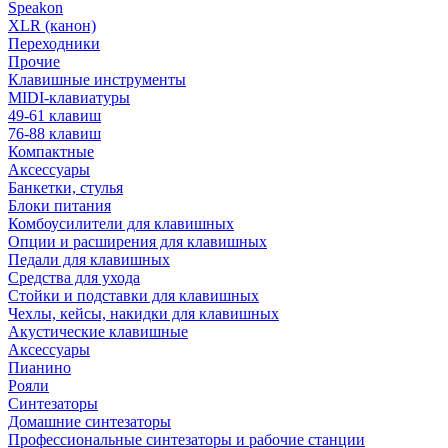
Speakon
XLR (канон)
Переходники
Прочие
Клавишные инструменты
MIDI-клавиатуры
49-61 клавиш
76-88 клавиш
Компактные
Аксессуары
Банкетки, стулья
Блоки питания
Комбоусилители для клавишных
Опции и расширения для клавишных
Педали для клавишных
Средства для ухода
Стойки и подставки для клавишных
Чехлы, кейсы, накидки для клавишных
Акустические клавишные
Аксессуары
Пианино
Рояли
Синтезаторы
Домашние синтезаторы
Профессиональные синтезаторы и рабочие станции