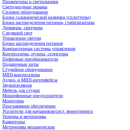
Прожекторы и светильники
Светодиодные экраны
Силовое оборудование
Блоки гальванической развязки (сплиттеры)
Блоки распределения питания, стабилизаторы
Диммеры, свитчеры
Следящий свет
Управление светом
Блоки распределения питания
Компьютерные системы управления
Контроллеры, пульты, селекторы
Цифровые преобразователи
Подарочные хиты
Студийное оборудование
MIDI-контроллеры
Аудио- и MIDI-интерфейсы
Звукоизоляция
Мебель для студии
Микрофонные предусилители
Мониторы
Программное обеспечение
Усилители для наушников/сист. мониторинга
Тюнеры и метрономы
Камертоны
Метрономы механические