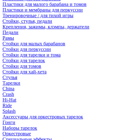
Пластики для малого барабана и томов
Пластики и мембраны для перкуссии
Тренировочные / для тихой игры
Стойки, стулья, педали
Крепления, зажимы, клэмпы, держатели
Педали
Рамы
Стойки для малых барабанов
Стойки для перкуссии
Стойки для тарелки и тома
Стойки для тарелок
Стойки для томов
Стойки для хай-хета
Стулья
Тарелки
China
Crash
Hi-Hat
Ride
Splash
Аксессуары для оркестровых тарелок
Гонги
Наборы тарелок
Оркестровые
Специальные эффекты