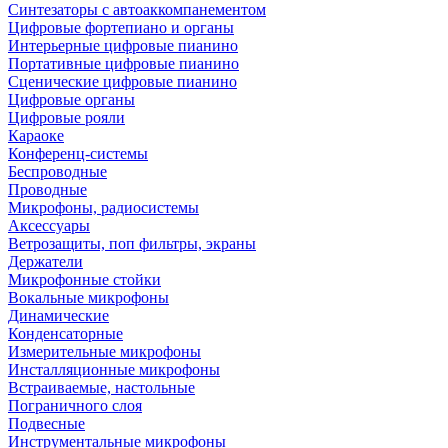
Синтезаторы с автоаккомпанементом
Цифровые фортепиано и органы
Интерьерные цифровые пианино
Портативные цифровые пианино
Сценические цифровые пианино
Цифровые органы
Цифровые рояли
Караоке
Конференц-системы
Беспроводные
Проводные
Микрофоны, радиосистемы
Аксессуары
Ветрозащиты, поп фильтры, экраны
Держатели
Микрофонные стойки
Вокальные микрофоны
Динамические
Конденсаторные
Измерительные микрофоны
Инсталляционные микрофоны
Встраиваемые, настольные
Пограничного слоя
Подвесные
Инструментальные микрофоны