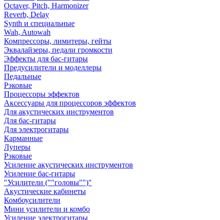
Octaver, Pitch, Harmonizer
Reverb, Delay
Synth и специальные
Wah, Autowah
Компрессоры, лимитеры, гейты
Эквалайзеры, педали громкости
Эффекты для бас-гитары
Предусилители и моделлеры
Педальные
Рэковые
Процессоры эффектов
Аксессуары для процессоров эффектов
Для акустических инструментов
Для бас-гитары
Для электрогитары
Карманные
Луперы
Рэковые
Усиление акустических инструментов
Усиление бас-гитары
"Усилители (""головы"")"
Акустические кабинеты
Комбоусилители
Мини усилители и комбо
Усиление электрогитары