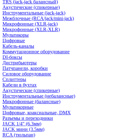
TRS (jack-jack балансный)
Акустические (спикерные)
Инструментальные (jack-jack)
Межблочные (RCA/jack/mini-jack)
Микрофонные (XLR-jack)
Микрофонные (XLR-XLR)
Мультикоры
Цифровые
Кабель-каналы
Коммутационное оборудование
DI-боксы
Дистрибьютеры
Патчпанели, коробки
Силовое оборудование
Сплиттеры
Кабели в бухтах
Акустические (спикерные)
Инструментальные (небалансные)
Микрофонные (балансные)
Мультикорные
Цифровые, коаксиальные, DMX
Разъемы и переходники
JACK 1/4" (6.3мм)
JACK мини (3.5мм)
RCA (тюльпан)