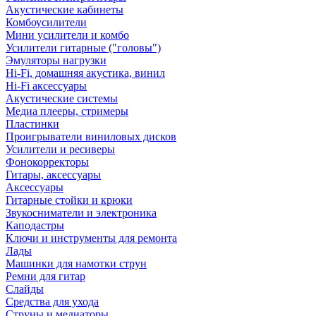
Акустические кабинеты
Комбоусилители
Мини усилители и комбо
Усилители гитарные ("головы")
Эмуляторы нагрузки
Hi-Fi, домашняя акустика, винил
Hi-Fi аксессуары
Акустические системы
Медиа плееры, стримеры
Пластинки
Проигрыватели виниловых дисков
Усилители и ресиверы
Фонокорректоры
Гитары, аксессуары
Аксессуары
Гитарные стойки и крюки
Звукосниматели и электроника
Каподастры
Ключи и инструменты для ремонта
Лады
Машинки для намотки струн
Ремни для гитар
Слайды
Средства для ухода
Струны и медиаторы