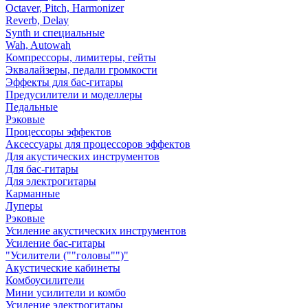
Octaver, Pitch, Harmonizer
Reverb, Delay
Synth и специальные
Wah, Autowah
Компрессоры, лимитеры, гейты
Эквалайзеры, педали громкости
Эффекты для бас-гитары
Предусилители и моделлеры
Педальные
Рэковые
Процессоры эффектов
Аксессуары для процессоров эффектов
Для акустических инструментов
Для бас-гитары
Для электрогитары
Карманные
Луперы
Рэковые
Усиление акустических инструментов
Усиление бас-гитары
"Усилители (""головы"")"
Акустические кабинеты
Комбоусилители
Мини усилители и комбо
Усиление электрогитары