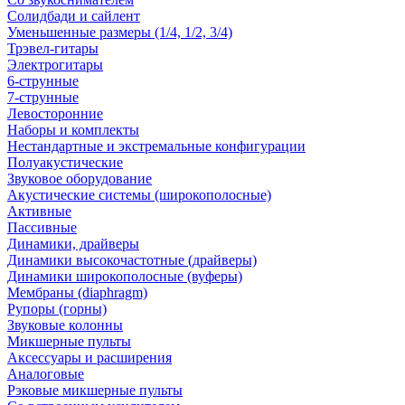
Солидбади и сайлент
Уменьшенные размеры (1/4, 1/2, 3/4)
Трэвел-гитары
Электрогитары
6-струнные
7-струнные
Левосторонние
Наборы и комплекты
Нестандартные и экстремальные конфигурации
Полуакустические
Звуковое оборудование
Акустические системы (широкополосные)
Активные
Пассивные
Динамики, драйверы
Динамики высокочастотные (драйверы)
Динамики широкополосные (вуферы)
Мембраны (diaphragm)
Рупоры (горны)
Звуковые колонны
Микшерные пульты
Аксессуары и расширения
Аналоговые
Рэковые микшерные пульты