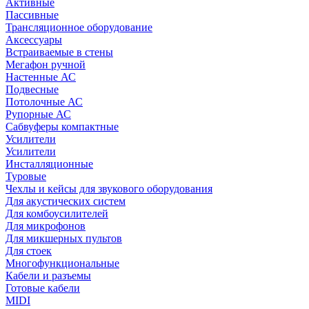
Активные
Пассивные
Трансляционное оборудование
Аксессуары
Встраиваемые в стены
Мегафон ручной
Настенные АС
Подвесные
Потолочные АС
Рупорные АС
Сабвуферы компактные
Усилители
Усилители
Инсталляционные
Туровые
Чехлы и кейсы для звукового оборудования
Для акустических систем
Для комбоусилителей
Для микрофонов
Для микшерных пультов
Для стоек
Многофункциональные
Кабели и разъемы
Готовые кабели
MIDI