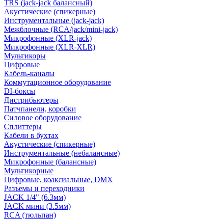
TRS (jack-jack балансный)
Акустические (спикерные)
Инструментальные (jack-jack)
Межблочные (RCA/jack/mini-jack)
Микрофонные (XLR-jack)
Микрофонные (XLR-XLR)
Мультикоры
Цифровые
Кабель-каналы
Коммутационное оборудование
DI-боксы
Дистрибьютеры
Патчпанели, коробки
Силовое оборудование
Сплиттеры
Кабели в бухтах
Акустические (спикерные)
Инструментальные (небалансные)
Микрофонные (балансные)
Мультикорные
Цифровые, коаксиальные, DMX
Разъемы и переходники
JACK 1/4" (6.3мм)
JACK мини (3.5мм)
RCA (тюльпан)