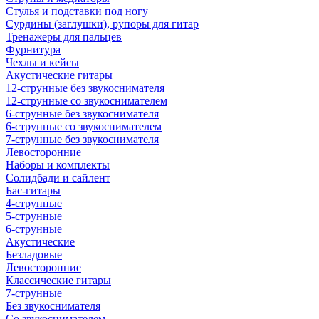
Стулья и подставки под ногу
Сурдины (заглушки), рупоры для гитар
Тренажеры для пальцев
Фурнитура
Чехлы и кейсы
Акустические гитары
12-струнные без звукоснимателя
12-струнные со звукоснимателем
6-струнные без звукоснимателя
6-струнные со звукоснимателем
7-струнные без звукоснимателя
Левосторонние
Наборы и комплекты
Солидбади и сайлент
Бас-гитары
4-струнные
5-струнные
6-струнные
Акустические
Безладовые
Левосторонние
Классические гитары
7-струнные
Без звукоснимателя
Со звукоснимателем