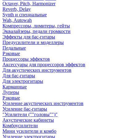
Octaver, Pitch, Harmonizer
Reverb, Delay
Synth и специальные
Wah, Autowah
Компрессоры, лимитеры, гейты
Эквалайзеры, педали громкости
Эффекты для бас-гитары
Предусилители и моделлеры
Педальные
Рэковые
Процессоры эффектов
Аксессуары для процессоров эффектов
Для акустических инструментов
Для бас-гитары
Для электрогитары
Карманные
Луперы
Рэковые
Усиление акустических инструментов
Усиление бас-гитары
"Усилители (""головы"")"
Акустические кабинеты
Комбоусилители
Мини усилители и комбо
Усиление электрогитары