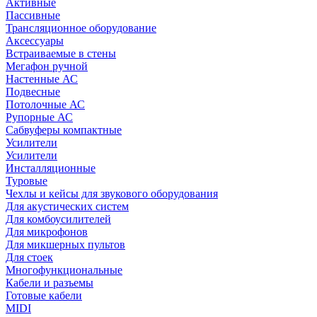
Активные
Пассивные
Трансляционное оборудование
Аксессуары
Встраиваемые в стены
Мегафон ручной
Настенные АС
Подвесные
Потолочные АС
Рупорные АС
Сабвуферы компактные
Усилители
Усилители
Инсталляционные
Туровые
Чехлы и кейсы для звукового оборудования
Для акустических систем
Для комбоусилителей
Для микрофонов
Для микшерных пультов
Для стоек
Многофункциональные
Кабели и разъемы
Готовые кабели
MIDI