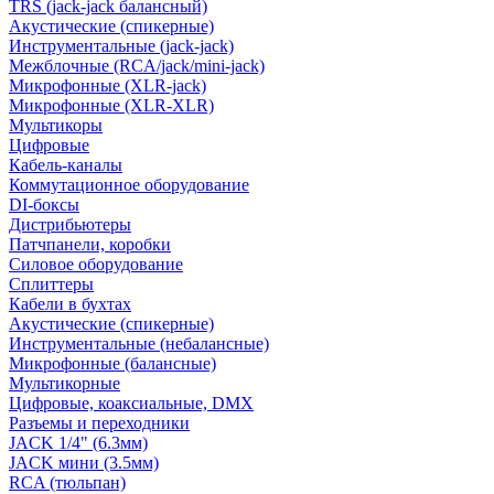
TRS (jack-jack балансный)
Акустические (спикерные)
Инструментальные (jack-jack)
Межблочные (RCA/jack/mini-jack)
Микрофонные (XLR-jack)
Микрофонные (XLR-XLR)
Мультикоры
Цифровые
Кабель-каналы
Коммутационное оборудование
DI-боксы
Дистрибьютеры
Патчпанели, коробки
Силовое оборудование
Сплиттеры
Кабели в бухтах
Акустические (спикерные)
Инструментальные (небалансные)
Микрофонные (балансные)
Мультикорные
Цифровые, коаксиальные, DMX
Разъемы и переходники
JACK 1/4" (6.3мм)
JACK мини (3.5мм)
RCA (тюльпан)