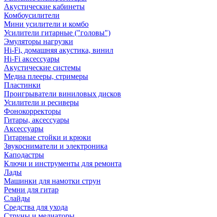
Акустические кабинеты
Комбоусилители
Мини усилители и комбо
Усилители гитарные ("головы")
Эмуляторы нагрузки
Hi-Fi, домашняя акустика, винил
Hi-Fi аксессуары
Акустические системы
Медиа плееры, стримеры
Пластинки
Проигрыватели виниловых дисков
Усилители и ресиверы
Фонокорректоры
Гитары, аксессуары
Аксессуары
Гитарные стойки и крюки
Звукосниматели и электроника
Каподастры
Ключи и инструменты для ремонта
Лады
Машинки для намотки струн
Ремни для гитар
Слайды
Средства для ухода
Струны и медиаторы