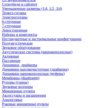
Солидбади и сайлент
Уменьшенные размеры (1/4, 1/2, 3/4)
Трэвел-гитары
Электрогитары
6-струнные
7-струнные
Левосторонние
Наборы и комплекты
Нестандартные и экстремальные конфигурации
Полуакустические
Звуковое оборудование
Акустические системы (широкополосные)
Активные
Пассивные
Динамики, драйверы
Динамики высокочастотные (драйверы)
Динамики широкополосные (вуферы)
Мембраны (diaphragm)
Рупоры (горны)
Звуковые колонны
Микшерные пульты
Аксессуары и расширения
Аналоговые
Рэковые микшерные пульты