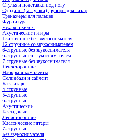
Стулья и подставки под ногу
Сурдины (заглушки), рупоры для гитар
Тренажеры для пальцев
Фурнитура
Чехлы и кейсы
Акустические гитары
12-струнные без звукоснимателя
12-струнные со звукоснимателем
6-струнные без звукоснимателя
6-струнные со звукоснимателем
7-струнные без звукоснимателя
Левосторонние
Наборы и комплекты
Солидбади и сайлент
Бас-гитары
4-струнные
5-струнные
6-струнные
Акустические
Безладовые
Левосторонние
Классические гитары
7-струнные
Без звукоснимателя
Со звукоснимателем