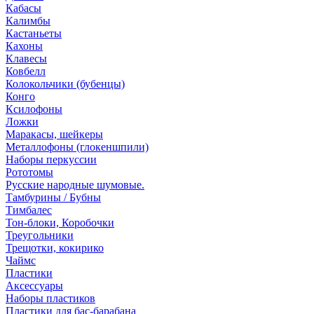
Кабасы
Калимбы
Кастаньеты
Кахоны
Клавесы
Ковбелл
Колокольчики (бубенцы)
Конго
Ксилофоны
Ложки
Маракасы, шейкеры
Металлофоны (глокеншпили)
Наборы перкуссии
Рототомы
Русские народные шумовые.
Тамбурины / Бубны
Тимбалес
Тон-блоки, Коробочки
Треугольники
Трещотки, кокирико
Чаймс
Пластики
Аксессуары
Наборы пластиков
Пластики для бас-барабана