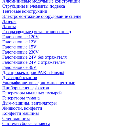
Алюминиевые модульные конструкции
Струбцины и элементы подвеса
Тентовые конструкции
Электромонтажное оборудование сцены
Лазеры
Лампы
Газоразрядные (металогалогенные)
Галогеновые 120V
Галогеновые 12V
Галогеновые 15V
Галогеновые 230V
Галогеновые 24V без отражателя
Галогеновые 24V с отражателем
Галогеновые 36V
Для прожекторов PAR и Pinspot
Для стробоскопов
Ультрафиолетовые, люминесцентные
Приборы спецэффектов
Генераторы мыльных пузырей
Генераторы тумана
Дым-машины, вентиляторы
Жидкости, конфетти
Конфетти машины
Снег-машины
Система сброса занавеса