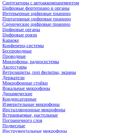
Синтезаторы с автоаккомпанементом
Цифровые фортепиано и органы
Интерьерные цифровые пианино
Портативные цифровые пианино
Сценические цифровые пианино
Цифровые органы
Цифровые рояли
Караоке
Конференц-системы
Беспроводные
Проводные
Микрофоны, радиосистемы
Аксессуары
Ветрозащиты, поп фильтры, экраны
Держатели
Микрофонные стойки
Вокальные микрофоны
Динамические
Конденсаторные
Измерительные микрофоны
Инсталляционные микрофоны
Встраиваемые, настольные
Пограничного слоя
Подвесные
Инструментальные микрофоны