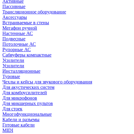
Активные
Пассивные
Трансляционное оборудование
Аксессуары
Встраиваемые в стены
Мегафон ручной
Настенные АС
Подвесные
Потолочные АС
Рупорные АС
Сабвуферы компактные
Усилители
Усилители
Инсталляционные
Туровые
Чехлы и кейсы для звукового оборудования
Для акустических систем
Для комбоусилителей
Для микрофонов
Для микшерных пультов
Для стоек
Многофункциональные
Кабели и разъемы
Готовые кабели
MIDI