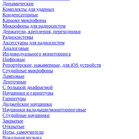
Динамические
Комплекты для ударных
Конденсаторные
Караоке микрофоны
Микрофоны для радиосистем
Держатели, крепления, переходники
Радиосистемы
Аксессуары для радиосистем
Аналоговые
Индивидуального мониторинга
Цифровые
Репортёрские, накамерные, для iOS устройств
Студийные микрофоны
Ламповые
Ленточные
С большой диафрагмой
Наушники и гарнитуры
Гарнитуры
Диджейские наушники
Наушники вкладыши/мониторинговые
Студийные наушники
Закрытые
Открытые
Ноты, самоучители
Вокальная музыка