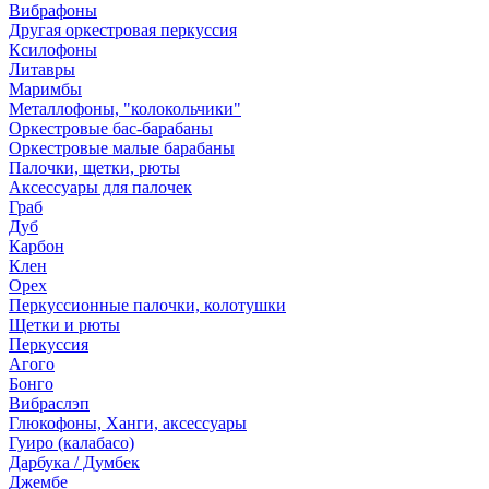
Вибрафоны
Другая оркестровая перкуссия
Ксилофоны
Литавры
Маримбы
Металлофоны, "колокольчики"
Оркестровые бас-барабаны
Оркестровые малые барабаны
Палочки, щетки, рюты
Аксессуары для палочек
Граб
Дуб
Карбон
Клен
Орех
Перкуссионные палочки, колотушки
Щетки и рюты
Перкуссия
Агого
Бонго
Вибраслэп
Глюкофоны, Ханги, аксессуары
Гуиро (калабасо)
Дарбука / Думбек
Джембе