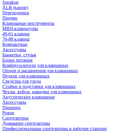
Speakon
XLR (канон)
Переходники
Прочие
Клавишные инструменты
MIDI-клавиатуры
49-61 клавиш
76-88 клавиш
Компактные
Аксессуары
Банкетки, стулья
Блоки питания
Комбоусилители для клавишных
Опции и расширения для клавишных
Педали для клавишных
Средства для ухода
Стойки и подставки для клавишных
Чехлы, кейсы, накидки для клавишных
Акустические клавишные
Аксессуары
Пианино
Рояли
Синтезаторы
Домашние синтезаторы
Профессиональные синтезаторы и рабочие станции