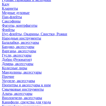
Казу
Кларнеты
Медные духовые
Пан-флейты
Саксофоны
Фаготы, контрфаготы
Флейты
Цуг-флейты, Окарины, Свистки, Рожки
Народные инструменты
Балалайки, аксессуары
Банджо, аксессуары
Варганы, аксессуары
Гусли, аксессуары
Добро (Резонатор)
Домры, аксессуары
Колесные лиры
Мандолины, аксессуары
Прочие
Укулеле, аксессуары
Пюпитры и аксессуары к ним
Смычковые инструменты
Альты, аксессуары
Виолончели, аксессуары
Канифоли, средства для ухода