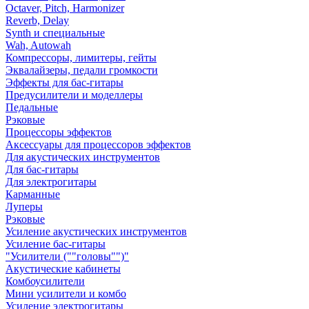
Octaver, Pitch, Harmonizer
Reverb, Delay
Synth и специальные
Wah, Autowah
Компрессоры, лимитеры, гейты
Эквалайзеры, педали громкости
Эффекты для бас-гитары
Предусилители и моделлеры
Педальные
Рэковые
Процессоры эффектов
Аксессуары для процессоров эффектов
Для акустических инструментов
Для бас-гитары
Для электрогитары
Карманные
Луперы
Рэковые
Усиление акустических инструментов
Усиление бас-гитары
"Усилители (""головы"")"
Акустические кабинеты
Комбоусилители
Мини усилители и комбо
Усиление электрогитары