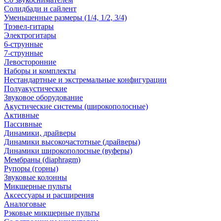
Солидбади и сайлент
Уменьшенные размеры (1/4, 1/2, 3/4)
Трэвел-гитары
Электрогитары
6-струнные
7-струнные
Левосторонние
Наборы и комплекты
Нестандартные и экстремальные конфигурации
Полуакустические
Звуковое оборудование
Акустические системы (широкополосные)
Активные
Пассивные
Динамики, драйверы
Динамики высокочастотные (драйверы)
Динамики широкополосные (вуферы)
Мембраны (diaphragm)
Рупоры (горны)
Звуковые колонны
Микшерные пульты
Аксессуары и расширения
Аналоговые
Рэковые микшерные пульты