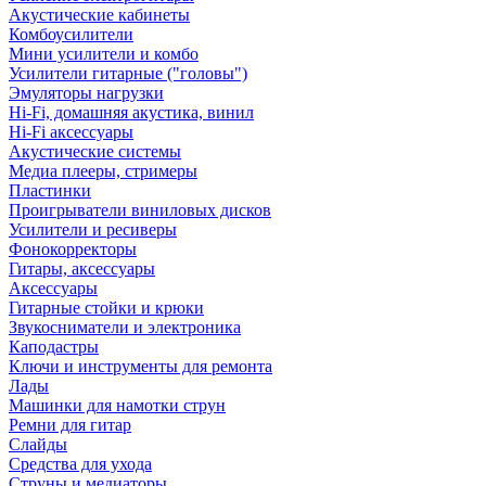
Акустические кабинеты
Комбоусилители
Мини усилители и комбо
Усилители гитарные ("головы")
Эмуляторы нагрузки
Hi-Fi, домашняя акустика, винил
Hi-Fi аксессуары
Акустические системы
Медиа плееры, стримеры
Пластинки
Проигрыватели виниловых дисков
Усилители и ресиверы
Фонокорректоры
Гитары, аксессуары
Аксессуары
Гитарные стойки и крюки
Звукосниматели и электроника
Каподастры
Ключи и инструменты для ремонта
Лады
Машинки для намотки струн
Ремни для гитар
Слайды
Средства для ухода
Струны и медиаторы