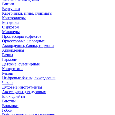
Винил
Вертушки
Картриджи, иглы, слипматы
Контроллеры
Без джога
С джогом
Микшеры
Процессоры эффектов
Оркестровые, народные
Аккордеоны, баяны, гармони
Аккордеоны
Баяны
Гармони
Детские, сувенирные
Концертина
Ремни
Цифровые баяны, аккордеоны
Чехлы
Духовые инструменты
Аксессуары для духовых
Блок-флейты
Вистлы
Волынки
Гобои
Губные гармошки и мелодики