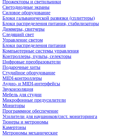
Прожекторы и светильники
Светодиодные экраны
Силовое оборудование
Блоки гальванической развязки (сплиттеры)
Блоки распределения питания, стабилизаторы
Диммеры, свитчеры
Следящий свет
Управление светом
Блоки распределения питания
Компьютерные системы управления
Контроллеры, пульты, селекторы
Цифровые преобразователи
Подарочные хиты
Студийное оборудование
MIDI-контроллеры
Аудио- и MIDI-интерфейсы
Звукоизоляция
Мебель для студии
Микрофонные предусилители
Мониторы
Программное обеспечение
Усилители для наушников/сист. мониторинга
Тюнеры и метрономы
Камертоны
Метрономы механические