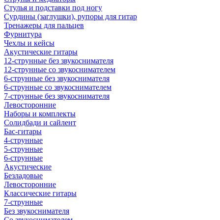
Стулья и подставки под ногу
Сурдины (заглушки), рупоры для гитар
Тренажеры для пальцев
Фурнитура
Чехлы и кейсы
Акустические гитары
12-струнные без звукоснимателя
12-струнные со звукоснимателем
6-струнные без звукоснимателя
6-струнные со звукоснимателем
7-струнные без звукоснимателя
Левосторонние
Наборы и комплекты
Солидбади и сайлент
Бас-гитары
4-струнные
5-струнные
6-струнные
Акустические
Безладовые
Левосторонние
Классические гитары
7-струнные
Без звукоснимателя
Со звукоснимателем