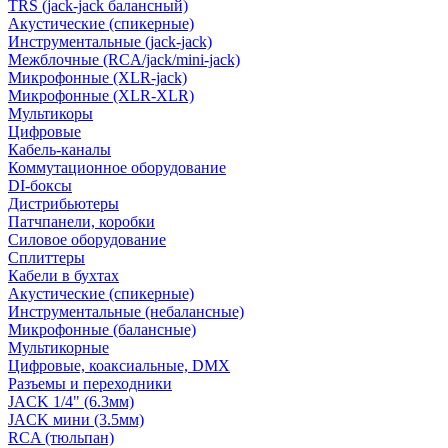
TRS (jack-jack балансный)
Акустические (спикерные)
Инструментальные (jack-jack)
Межблочные (RCA/jack/mini-jack)
Микрофонные (XLR-jack)
Микрофонные (XLR-XLR)
Мультикоры
Цифровые
Кабель-каналы
Коммутационное оборудование
DI-боксы
Дистрибьютеры
Патчпанели, коробки
Силовое оборудование
Сплиттеры
Кабели в бухтах
Акустические (спикерные)
Инструментальные (небалансные)
Микрофонные (балансные)
Мультикорные
Цифровые, коаксиальные, DMX
Разъемы и переходники
JACK 1/4" (6.3мм)
JACK мини (3.5мм)
RCA (тюльпан)