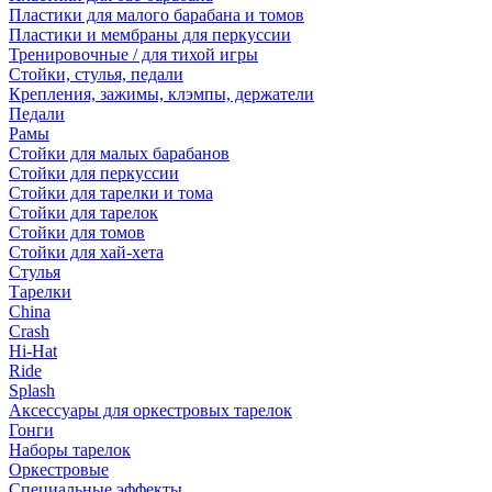
Пластики для малого барабана и томов
Пластики и мембраны для перкуссии
Тренировочные / для тихой игры
Стойки, стулья, педали
Крепления, зажимы, клэмпы, держатели
Педали
Рамы
Стойки для малых барабанов
Стойки для перкуссии
Стойки для тарелки и тома
Стойки для тарелок
Стойки для томов
Стойки для хай-хета
Стулья
Тарелки
China
Crash
Hi-Hat
Ride
Splash
Аксессуары для оркестровых тарелок
Гонги
Наборы тарелок
Оркестровые
Специальные эффекты