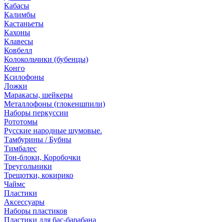
Кабасы
Калимбы
Кастаньеты
Кахоны
Клавесы
Ковбелл
Колокольчики (бубенцы)
Конго
Ксилофоны
Ложки
Маракасы, шейкеры
Металлофоны (глокеншпили)
Наборы перкуссии
Рототомы
Русские народные шумовые.
Тамбурины / Бубны
Тимбалес
Тон-блоки, Коробочки
Треугольники
Трещотки, кокирико
Чаймс
Пластики
Аксессуары
Наборы пластиков
Пластики для бас-барабана