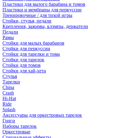
Пластики для малого барабана и томов
Пластики и мембраны для перкуссии
Тренировочные / для тихой игры
Стойки, стулья, педали
Крепления, зажимы, клэмпы, держатели
Педали
Рамы
Стойки для малых барабанов
Стойки для перкуссии
Стойки для тарелки и тома
Стойки для тарелок
Стойки для томов
Стойки для хай-хета
Стулья
Тарелки
China
Crash
Hi-Hat
Ride
Splash
Аксессуары для оркестровых тарелок
Гонги
Наборы тарелок
Оркестровые
Специальные эффекты