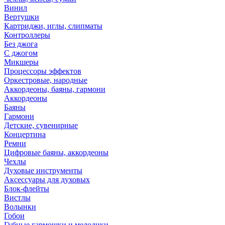
Винил
Вертушки
Картриджи, иглы, слипматы
Контроллеры
Без джога
С джогом
Микшеры
Процессоры эффектов
Оркестровые, народные
Аккордеоны, баяны, гармони
Аккордеоны
Баяны
Гармони
Детские, сувенирные
Концертина
Ремни
Цифровые баяны, аккордеоны
Чехлы
Духовые инструменты
Аксессуары для духовых
Блок-флейты
Вистлы
Волынки
Гобои
Губные гармошки и мелодики