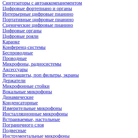
Синтезаторы с автоаккомпанементом
Цифровые фортепиано и органы
Интерьерные цифровые пианино
Портативные цифровые пианино
Сценические цифровые пианино
Цифровые органы
Цифровые рояли
Караоке
Конференц-системы
Беспроводные
Проводные
Микрофоны, радиосистемы
Аксессуары
Ветрозащиты, поп фильтры, экраны
Держатели
Микрофонные стойки
Вокальные микрофоны
Динамические
Конденсаторные
Измерительные микрофоны
Инсталляционные микрофоны
Встраиваемые, настольные
Пограничного слоя
Подвесные
Инструментальные микрофоны