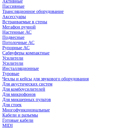
Активные
Пассивные
Трансляционное оборудование
Аксессуары
Встраиваемые в стены
Мегафон ручной
Настенные АС
Подвесные
Потолочные АС
Рупорные АС
Сабвуферы компактные
Усилители
Усилители
Инсталляционные
Туровые
Чехлы и кейсы для звукового оборудования
Для акустических систем
Для комбоусилителей
Для микрофонов
Для микшерных пультов
Для стоек
Многофункциональные
Кабели и разъемы
Готовые кабели
MIDI