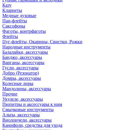
Казу
Кларнеты
Медные духовые
Пан-флейты
Саксофоны
Фаготы, контрфаготы
Флейты
Цуг-флейты, Окарины, Свистки, Рожки
Народные инструменты
Балалайки, аксессуары
Банджо, аксессуары
Варганы, аксессуары
Гусли, аксессуары
Добро (Резонатор)
Домры, аксессуары
Колесные лиры
Мандолины, аксессуары
Прочие
Укулеле, аксессуары
Пюпитры и аксессуары к ним
Смычковые инструменты
Альты, аксессуары
Виолончели, аксессуары
Канифоли, средства для ухода