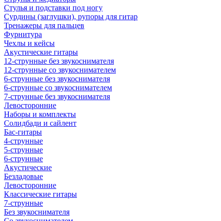
Стулья и подставки под ногу
Сурдины (заглушки), рупоры для гитар
Тренажеры для пальцев
Фурнитура
Чехлы и кейсы
Акустические гитары
12-струнные без звукоснимателя
12-струнные со звукоснимателем
6-струнные без звукоснимателя
6-струнные со звукоснимателем
7-струнные без звукоснимателя
Левосторонние
Наборы и комплекты
Солидбади и сайлент
Бас-гитары
4-струнные
5-струнные
6-струнные
Акустические
Безладовые
Левосторонние
Классические гитары
7-струнные
Без звукоснимателя
Со звукоснимателем