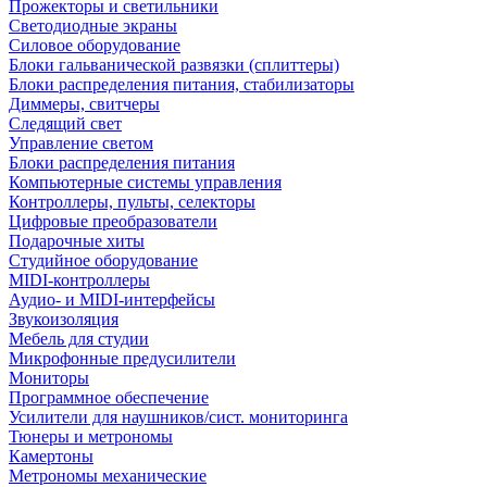
Прожекторы и светильники
Светодиодные экраны
Силовое оборудование
Блоки гальванической развязки (сплиттеры)
Блоки распределения питания, стабилизаторы
Диммеры, свитчеры
Следящий свет
Управление светом
Блоки распределения питания
Компьютерные системы управления
Контроллеры, пульты, селекторы
Цифровые преобразователи
Подарочные хиты
Студийное оборудование
MIDI-контроллеры
Аудио- и MIDI-интерфейсы
Звукоизоляция
Мебель для студии
Микрофонные предусилители
Мониторы
Программное обеспечение
Усилители для наушников/сист. мониторинга
Тюнеры и метрономы
Камертоны
Метрономы механические