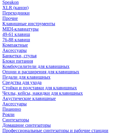
Speakon
XLR (канон)
Переходники
Прочие
Клавишные инструменты
MIDI-клавиатуры
49-61 клавиш
76-88 клавиш
Компактные
Аксессуары
Банкетки, стулья
Блоки питания
Комбоусилители для клавишных
Опции и расширения для клавишных
Педали для клавишных
Средства для ухода
Стойки и подставки для клавишных
Чехлы, кейсы, накидки для клавишных
Акустические клавишные
Аксессуары
Пианино
Рояли
Синтезаторы
Домашние синтезаторы
Профессиональные синтезаторы и рабочие станции