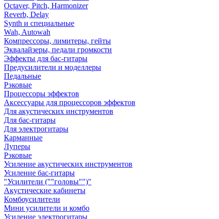
Octaver, Pitch, Harmonizer
Reverb, Delay
Synth и специальные
Wah, Autowah
Компрессоры, лимитеры, гейты
Эквалайзеры, педали громкости
Эффекты для бас-гитары
Предусилители и моделлеры
Педальные
Рэковые
Процессоры эффектов
Аксессуары для процессоров эффектов
Для акустических инструментов
Для бас-гитары
Для электрогитары
Карманные
Луперы
Рэковые
Усиление акустических инструментов
Усиление бас-гитары
"Усилители (""головы"")"
Акустические кабинеты
Комбоусилители
Мини усилители и комбо
Усиление электрогитары