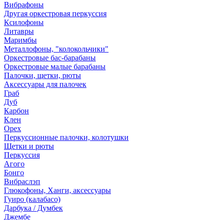
Вибрафоны
Другая оркестровая перкуссия
Ксилофоны
Литавры
Маримбы
Металлофоны, "колокольчики"
Оркестровые бас-барабаны
Оркестровые малые барабаны
Палочки, щетки, рюты
Аксессуары для палочек
Граб
Дуб
Карбон
Клен
Орех
Перкуссионные палочки, колотушки
Щетки и рюты
Перкуссия
Агого
Бонго
Вибраслэп
Глюкофоны, Ханги, аксессуары
Гуиро (калабасо)
Дарбука / Думбек
Джембе