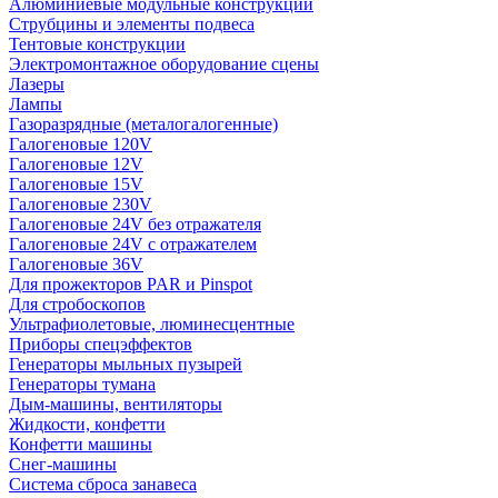
Алюминиевые модульные конструкции
Струбцины и элементы подвеса
Тентовые конструкции
Электромонтажное оборудование сцены
Лазеры
Лампы
Газоразрядные (металогалогенные)
Галогеновые 120V
Галогеновые 12V
Галогеновые 15V
Галогеновые 230V
Галогеновые 24V без отражателя
Галогеновые 24V с отражателем
Галогеновые 36V
Для прожекторов PAR и Pinspot
Для стробоскопов
Ультрафиолетовые, люминесцентные
Приборы спецэффектов
Генераторы мыльных пузырей
Генераторы тумана
Дым-машины, вентиляторы
Жидкости, конфетти
Конфетти машины
Снег-машины
Система сброса занавеса