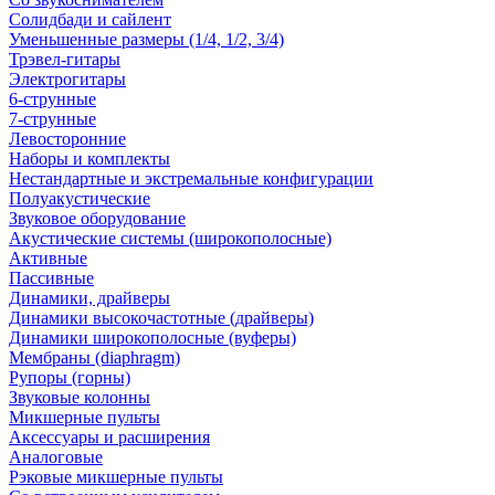
Солидбади и сайлент
Уменьшенные размеры (1/4, 1/2, 3/4)
Трэвел-гитары
Электрогитары
6-струнные
7-струнные
Левосторонние
Наборы и комплекты
Нестандартные и экстремальные конфигурации
Полуакустические
Звуковое оборудование
Акустические системы (широкополосные)
Активные
Пассивные
Динамики, драйверы
Динамики высокочастотные (драйверы)
Динамики широкополосные (вуферы)
Мембраны (diaphragm)
Рупоры (горны)
Звуковые колонны
Микшерные пульты
Аксессуары и расширения
Аналоговые
Рэковые микшерные пульты