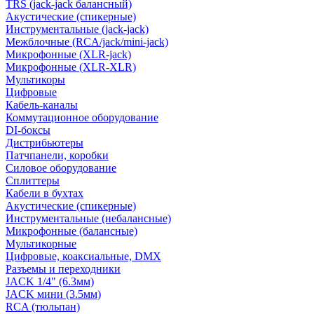
TRS (jack-jack балансный)
Акустические (спикерные)
Инструментальные (jack-jack)
Межблочные (RCA/jack/mini-jack)
Микрофонные (XLR-jack)
Микрофонные (XLR-XLR)
Мультикоры
Цифровые
Кабель-каналы
Коммутационное оборудование
DI-боксы
Дистрибьютеры
Патчпанели, коробки
Силовое оборудование
Сплиттеры
Кабели в бухтах
Акустические (спикерные)
Инструментальные (небалансные)
Микрофонные (балансные)
Мультикорные
Цифровые, коаксиальные, DMX
Разъемы и переходники
JACK 1/4" (6.3мм)
JACK мини (3.5мм)
RCA (тюльпан)