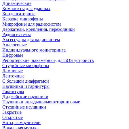
Динамические
Комплекты для ударных
Конденсаторные
Караоке микрофоны
Микрофоны для радиосистем
Держатели, крепления, переходники
Радиосистемы
Аксессуары для радиосистем
Аналоговые
Индивидуального мониторинга
Цифровые
Репортёрские, накамерные, для iOS устройств
Студийные микрофоны
Ламповые
Ленточные
С большой диафрагмой
Наушники и гарнитуры
Гарнитуры
Диджейские наушники
Наушники вкладыши/мониторинговые
Студийные наушники
Закрытые
Открытые
Ноты, самоучители
Вокальная музыка