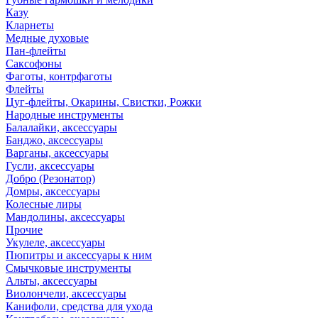
Казу
Кларнеты
Медные духовые
Пан-флейты
Саксофоны
Фаготы, контрфаготы
Флейты
Цуг-флейты, Окарины, Свистки, Рожки
Народные инструменты
Балалайки, аксессуары
Банджо, аксессуары
Варганы, аксессуары
Гусли, аксессуары
Добро (Резонатор)
Домры, аксессуары
Колесные лиры
Мандолины, аксессуары
Прочие
Укулеле, аксессуары
Пюпитры и аксессуары к ним
Смычковые инструменты
Альты, аксессуары
Виолончели, аксессуары
Канифоли, средства для ухода