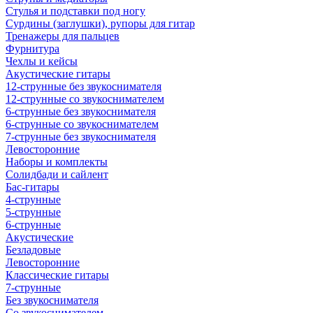
Стулья и подставки под ногу
Сурдины (заглушки), рупоры для гитар
Тренажеры для пальцев
Фурнитура
Чехлы и кейсы
Акустические гитары
12-струнные без звукоснимателя
12-струнные со звукоснимателем
6-струнные без звукоснимателя
6-струнные со звукоснимателем
7-струнные без звукоснимателя
Левосторонние
Наборы и комплекты
Солидбади и сайлент
Бас-гитары
4-струнные
5-струнные
6-струнные
Акустические
Безладовые
Левосторонние
Классические гитары
7-струнные
Без звукоснимателя
Со звукоснимателем