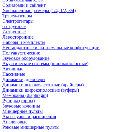
Солидбади и сайлент
Уменьшенные размеры (1/4, 1/2, 3/4)
Трэвел-гитары
Электрогитары
6-струнные
7-струнные
Левосторонние
Наборы и комплекты
Нестандартные и экстремальные конфигурации
Полуакустические
Звуковое оборудование
Акустические системы (широкополосные)
Активные
Пассивные
Динамики, драйверы
Динамики высокочастотные (драйверы)
Динамики широкополосные (вуферы)
Мембраны (diaphragm)
Рупоры (горны)
Звуковые колонны
Микшерные пульты
Аксессуары и расширения
Аналоговые
Рэковые микшерные пульты