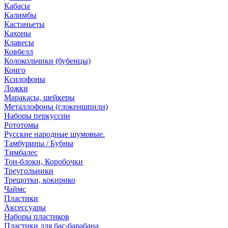
Кабасы
Калимбы
Кастаньеты
Кахоны
Клавесы
Ковбелл
Колокольчики (бубенцы)
Конго
Ксилофоны
Ложки
Маракасы, шейкеры
Металлофоны (глокеншпили)
Наборы перкуссии
Рототомы
Русские народные шумовые.
Тамбурины / Бубны
Тимбалес
Тон-блоки, Коробочки
Треугольники
Трещотки, кокирико
Чаймс
Пластики
Аксессуары
Наборы пластиков
Пластики для бас-барабана