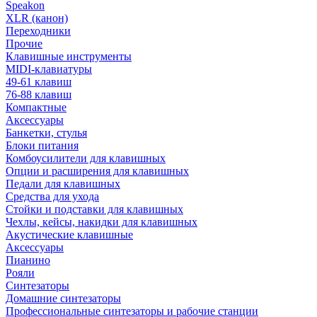
Speakon
XLR (канон)
Переходники
Прочие
Клавишные инструменты
MIDI-клавиатуры
49-61 клавиш
76-88 клавиш
Компактные
Аксессуары
Банкетки, стулья
Блоки питания
Комбоусилители для клавишных
Опции и расширения для клавишных
Педали для клавишных
Средства для ухода
Стойки и подставки для клавишных
Чехлы, кейсы, накидки для клавишных
Акустические клавишные
Аксессуары
Пианино
Рояли
Синтезаторы
Домашние синтезаторы
Профессиональные синтезаторы и рабочие станции