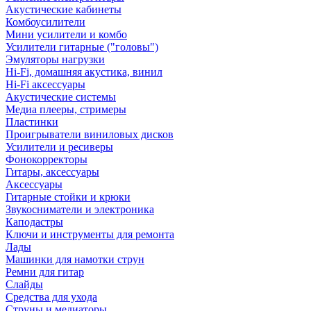
Акустические кабинеты
Комбоусилители
Мини усилители и комбо
Усилители гитарные ("головы")
Эмуляторы нагрузки
Hi-Fi, домашняя акустика, винил
Hi-Fi аксессуары
Акустические системы
Медиа плееры, стримеры
Пластинки
Проигрыватели виниловых дисков
Усилители и ресиверы
Фонокорректоры
Гитары, аксессуары
Аксессуары
Гитарные стойки и крюки
Звукосниматели и электроника
Каподастры
Ключи и инструменты для ремонта
Лады
Машинки для намотки струн
Ремни для гитар
Слайды
Средства для ухода
Струны и медиаторы