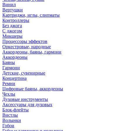
Винил
Вертушки
Картриджи, иглы, слипматы
Контроллеры
Без джога
С джогом
Микшеры
Процессоры эффектов
Оркестровые, народные
Аккордеоны, баяны, гармони
Аккордеоны
Баяны
Гармони
Детские, сувенирные
Концертина
Ремни
Цифровые баяны, аккордеоны
Чехлы
Духовые инструменты
Аксессуары для духовых
Блок-флейты
Вистлы
Волынки
Гобои
Губные гармошки и мелодики