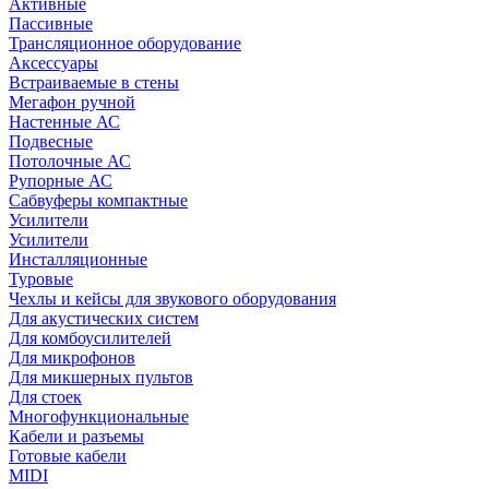
Активные
Пассивные
Трансляционное оборудование
Аксессуары
Встраиваемые в стены
Мегафон ручной
Настенные АС
Подвесные
Потолочные АС
Рупорные АС
Сабвуферы компактные
Усилители
Усилители
Инсталляционные
Туровые
Чехлы и кейсы для звукового оборудования
Для акустических систем
Для комбоусилителей
Для микрофонов
Для микшерных пультов
Для стоек
Многофункциональные
Кабели и разъемы
Готовые кабели
MIDI