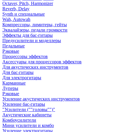
Octaver, Pitch, Harmonizer
Reverb, Delay
Synth и специальные
Wah, Autowah
Компрессоры, лимитеры, гейты
Эквалайзеры, педали громкости
Эффекты для бас-гитары
Предусилители и моделлеры
Педальные
Рэковые
Процессоры эффектов
Аксессуары для процессоров эффектов
Для акустических инструментов
Для бас-гитары
Для электрогитары
Карманные
Луперы
Рэковые
Усиление акустических инструментов
Усиление бас-гитары
"Усилители (""головы"")"
Акустические кабинеты
Комбоусилители
Мини усилители и комбо
Усиление электрогитары