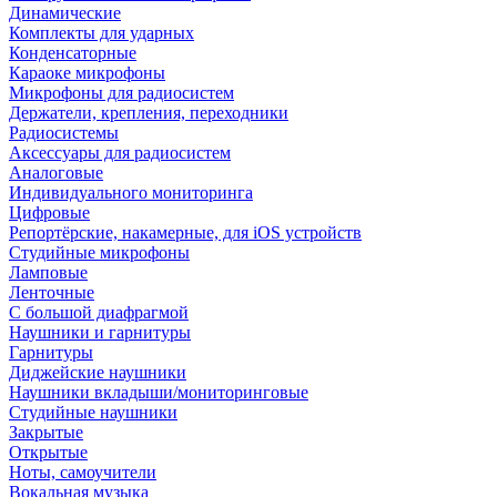
Динамические
Комплекты для ударных
Конденсаторные
Караоке микрофоны
Микрофоны для радиосистем
Держатели, крепления, переходники
Радиосистемы
Аксессуары для радиосистем
Аналоговые
Индивидуального мониторинга
Цифровые
Репортёрские, накамерные, для iOS устройств
Студийные микрофоны
Ламповые
Ленточные
С большой диафрагмой
Наушники и гарнитуры
Гарнитуры
Диджейские наушники
Наушники вкладыши/мониторинговые
Студийные наушники
Закрытые
Открытые
Ноты, самоучители
Вокальная музыка