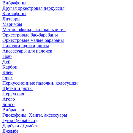
Вибрафоны
Другая оркестровая перкуссия
Ксилофоны
Литавры
Маримбы
Металлофоны, "колокольчики"
Оркестровые бас-барабаны
Оркестровые малые барабаны
Палочки, щетки, рюты
Аксессуары для палочек
Граб
Дуб
Карбон
Клен
Орех
Перкуссионные палочки, колотушки
Щетки и рюты
Перкуссия
Агого
Бонго
Вибраслэп
Глюкофоны, Ханги, аксессуары
Гуиро (калабасо)
Дарбука / Думбек
Джембе