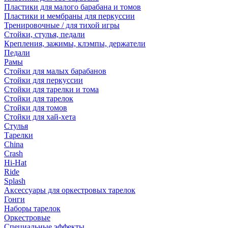
Пластики для малого барабана и томов
Пластики и мембраны для перкуссии
Тренировочные / для тихой игры
Стойки, стулья, педали
Крепления, зажимы, клэмпы, держатели
Педали
Рамы
Стойки для малых барабанов
Стойки для перкуссии
Стойки для тарелки и тома
Стойки для тарелок
Стойки для томов
Стойки для хай-хета
Стулья
Тарелки
China
Crash
Hi-Hat
Ride
Splash
Аксессуары для оркестровых тарелок
Гонги
Наборы тарелок
Оркестровые
Специальные эффекты