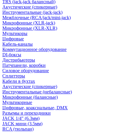
TRS (jack-jack балансный)
Акустические (спикерные)
Инструментальные (jack-jack)
Межблочные (RCA/jack/mini-jack)
Микрофонные (XLR-jack)
Микрофонные (XLR-XLR)
Мультикоры
Цифровые
Кабель-каналы
Коммутационное оборудование
DI-боксы
Дистрибьютеры
Патчпанели, коробки
Силовое оборудование
Сплиттеры
Кабели в бухтах
Акустические (спикерные)
Инструментальные (небалансные)
Микрофонные (балансные)
Мультикорные
Цифровые, коаксиальные, DMX
Разъемы и переходники
JACK 1/4" (6.3мм)
JACK мини (3.5мм)
RCA (тюльпан)