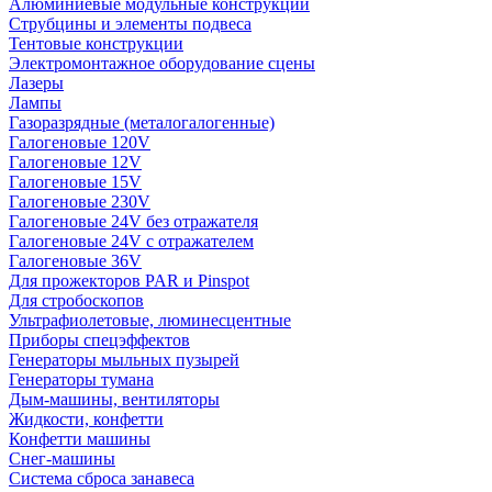
Алюминиевые модульные конструкции
Струбцины и элементы подвеса
Тентовые конструкции
Электромонтажное оборудование сцены
Лазеры
Лампы
Газоразрядные (металогалогенные)
Галогеновые 120V
Галогеновые 12V
Галогеновые 15V
Галогеновые 230V
Галогеновые 24V без отражателя
Галогеновые 24V с отражателем
Галогеновые 36V
Для прожекторов PAR и Pinspot
Для стробоскопов
Ультрафиолетовые, люминесцентные
Приборы спецэффектов
Генераторы мыльных пузырей
Генераторы тумана
Дым-машины, вентиляторы
Жидкости, конфетти
Конфетти машины
Снег-машины
Система сброса занавеса