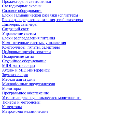
Прожекторы и светильники
Светодиодные экраны
Силовое оборудование
Блоки гальванической развязки (сплиттеры)
Блоки распределения питания, стабилизаторы
Диммеры, свитчеры
Следящий свет
Управление светом
Блоки распределения питания
Компьютерные системы управления
Контроллеры, пульты, селекторы
Цифровые преобразователи
Подарочные хиты
Студийное оборудование
MIDI-контроллеры
Аудио- и MIDI-интерфейсы
Звукоизоляция
Мебель для студии
Микрофонные предусилители
Мониторы
Программное обеспечение
Усилители для наушников/сист. мониторинга
Тюнеры и метрономы
Камертоны
Метрономы механические