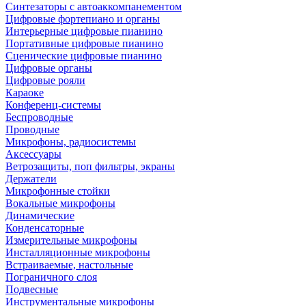
Синтезаторы с автоаккомпанементом
Цифровые фортепиано и органы
Интерьерные цифровые пианино
Портативные цифровые пианино
Сценические цифровые пианино
Цифровые органы
Цифровые рояли
Караоке
Конференц-системы
Беспроводные
Проводные
Микрофоны, радиосистемы
Аксессуары
Ветрозащиты, поп фильтры, экраны
Держатели
Микрофонные стойки
Вокальные микрофоны
Динамические
Конденсаторные
Измерительные микрофоны
Инсталляционные микрофоны
Встраиваемые, настольные
Пограничного слоя
Подвесные
Инструментальные микрофоны