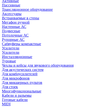
Активные
Пассивные
Трансляционное оборудование
Аксессуары
Встраиваемые в стены
Мегафон ручной
Настенные АС
Подвесные
Потолочные АС
Рупорные АС
Сабвуферы компактные
Усилители
Усилители
Инсталляционные
Туровые
Чехлы и кейсы для звукового оборудования
Для акустических систем
Для комбоусилителей
Для микрофонов
Для микшерных пультов
Для стоек
Многофункциональные
Кабели и разъемы
Готовые кабели
MIDI