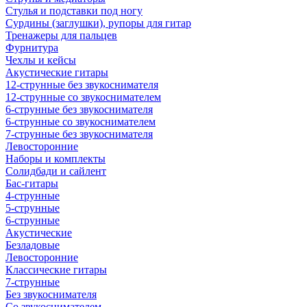
Стулья и подставки под ногу
Сурдины (заглушки), рупоры для гитар
Тренажеры для пальцев
Фурнитура
Чехлы и кейсы
Акустические гитары
12-струнные без звукоснимателя
12-струнные со звукоснимателем
6-струнные без звукоснимателя
6-струнные со звукоснимателем
7-струнные без звукоснимателя
Левосторонние
Наборы и комплекты
Солидбади и сайлент
Бас-гитары
4-струнные
5-струнные
6-струнные
Акустические
Безладовые
Левосторонние
Классические гитары
7-струнные
Без звукоснимателя
Со звукоснимателем