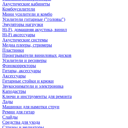
Акустические кабинеты
Комбоусилители
Мини усилители и комбо
Усилители гитарные ("головы")
Эмуляторы нагрузки
Hi-Fi, домашняя акустика, винил
Hi-Fi аксессуары
Акустические системы
Медиа плееры, стримеры
Пластинки
Проигрыватели виниловых дисков
Усилители и ресиверы
Фонокорректоры
Гитары, аксессуары
Аксессуары
Гитарные стойки и крюки
Звукосниматели и электроника
Каподастры
Ключи и инструменты для ремонта
Лады
Машинки для намотки струн
Ремни для гитар
Слайды
Средства для ухода
Струны и медиаторы