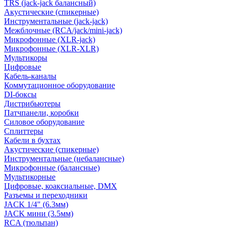
TRS (jack-jack балансный)
Акустические (спикерные)
Инструментальные (jack-jack)
Межблочные (RCA/jack/mini-jack)
Микрофонные (XLR-jack)
Микрофонные (XLR-XLR)
Мультикоры
Цифровые
Кабель-каналы
Коммутационное оборудование
DI-боксы
Дистрибьютеры
Патчпанели, коробки
Силовое оборудование
Сплиттеры
Кабели в бухтах
Акустические (спикерные)
Инструментальные (небалансные)
Микрофонные (балансные)
Мультикорные
Цифровые, коаксиальные, DMX
Разъемы и переходники
JACK 1/4" (6.3мм)
JACK мини (3.5мм)
RCA (тюльпан)