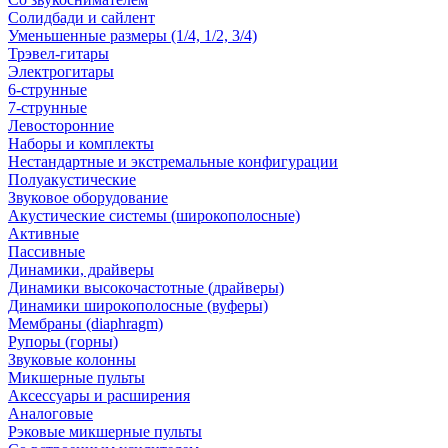
Солидбади и сайлент
Уменьшенные размеры (1/4, 1/2, 3/4)
Трэвел-гитары
Электрогитары
6-струнные
7-струнные
Левосторонние
Наборы и комплекты
Нестандартные и экстремальные конфигурации
Полуакустические
Звуковое оборудование
Акустические системы (широкополосные)
Активные
Пассивные
Динамики, драйверы
Динамики высокочастотные (драйверы)
Динамики широкополосные (вуферы)
Мембраны (diaphragm)
Рупоры (горны)
Звуковые колонны
Микшерные пульты
Аксессуары и расширения
Аналоговые
Рэковые микшерные пульты