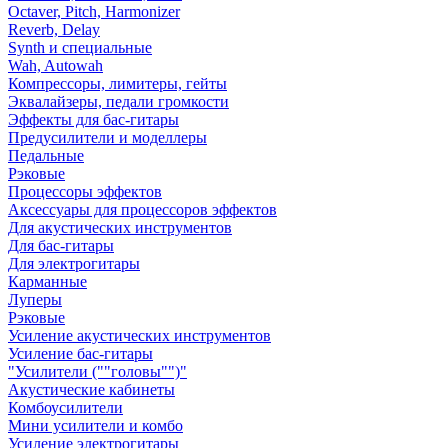
Octaver, Pitch, Harmonizer
Reverb, Delay
Synth и специальные
Wah, Autowah
Компрессоры, лимитеры, гейты
Эквалайзеры, педали громкости
Эффекты для бас-гитары
Предусилители и моделлеры
Педальные
Рэковые
Процессоры эффектов
Аксессуары для процессоров эффектов
Для акустических инструментов
Для бас-гитары
Для электрогитары
Карманные
Луперы
Рэковые
Усиление акустических инструментов
Усиление бас-гитары
"Усилители (""головы"")"
Акустические кабинеты
Комбоусилители
Мини усилители и комбо
Усиление электрогитары