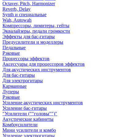
Octaver, Pitch, Harmonizer
Reverb, Delay
Synth и специальные
Wah, Autowah
Компрессоры, лимитеры, гейты
Эквалайзеры, педали громкости
Эффекты для бас-гитары
Предусилители и моделлеры
Педальные
Рэковые
Процессоры эффектов
Аксессуары для процессоров эффектов
Для акустических инструментов
Для бас-гитары
Для электрогитары
Карманные
Луперы
Рэковые
Усиление акустических инструментов
Усиление бас-гитары
"Усилители (""головы"")"
Акустические кабинеты
Комбоусилители
Мини усилители и комбо
Усиление электрогитары