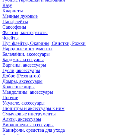
Казу
Кларнеты
Медные духовые
Пан-флейты
Саксофоны
Фаготы, контрфаготы
Флейты
Цуг-флейты, Окарины, Свистки, Рожки
Народные инструменты
Балалайки, аксессуары
Банджо, аксессуары
Варганы, аксессуары
Гусли, аксессуары
Добро (Резонатор)
Домры, аксессуары
Колесные лиры
Мандолины, аксессуары
Прочие
Укулеле, аксессуары
Пюпитры и аксессуары к ним
Смычковые инструменты
Альты, аксессуары
Виолончели, аксессуары
Канифоли, средства для ухода