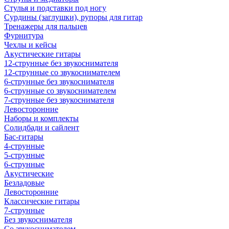
Стулья и подставки под ногу
Сурдины (заглушки), рупоры для гитар
Тренажеры для пальцев
Фурнитура
Чехлы и кейсы
Акустические гитары
12-струнные без звукоснимателя
12-струнные со звукоснимателем
6-струнные без звукоснимателя
6-струнные со звукоснимателем
7-струнные без звукоснимателя
Левосторонние
Наборы и комплекты
Солидбади и сайлент
Бас-гитары
4-струнные
5-струнные
6-струнные
Акустические
Безладовые
Левосторонние
Классические гитары
7-струнные
Без звукоснимателя
Со звукоснимателем