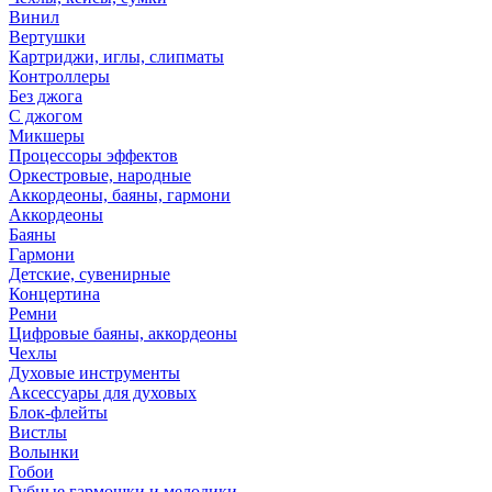
Винил
Вертушки
Картриджи, иглы, слипматы
Контроллеры
Без джога
С джогом
Микшеры
Процессоры эффектов
Оркестровые, народные
Аккордеоны, баяны, гармони
Аккордеоны
Баяны
Гармони
Детские, сувенирные
Концертина
Ремни
Цифровые баяны, аккордеоны
Чехлы
Духовые инструменты
Аксессуары для духовых
Блок-флейты
Вистлы
Волынки
Гобои
Губные гармошки и мелодики