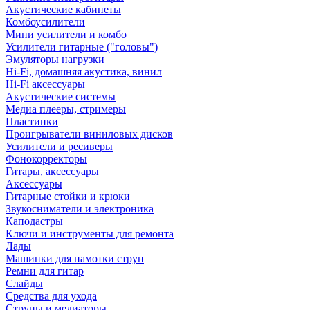
Акустические кабинеты
Комбоусилители
Мини усилители и комбо
Усилители гитарные ("головы")
Эмуляторы нагрузки
Hi-Fi, домашняя акустика, винил
Hi-Fi аксессуары
Акустические системы
Медиа плееры, стримеры
Пластинки
Проигрыватели виниловых дисков
Усилители и ресиверы
Фонокорректоры
Гитары, аксессуары
Аксессуары
Гитарные стойки и крюки
Звукосниматели и электроника
Каподастры
Ключи и инструменты для ремонта
Лады
Машинки для намотки струн
Ремни для гитар
Слайды
Средства для ухода
Струны и медиаторы