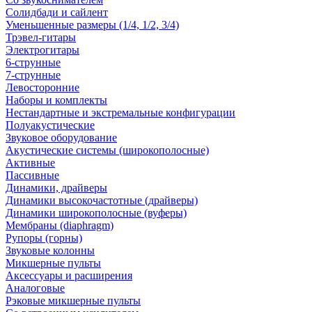
Солидбади и сайлент
Уменьшенные размеры (1/4, 1/2, 3/4)
Трэвел-гитары
Электрогитары
6-струнные
7-струнные
Левосторонние
Наборы и комплекты
Нестандартные и экстремальные конфигурации
Полуакустические
Звуковое оборудование
Акустические системы (широкополосные)
Активные
Пассивные
Динамики, драйверы
Динамики высокочастотные (драйверы)
Динамики широкополосные (вуферы)
Мембраны (diaphragm)
Рупоры (горны)
Звуковые колонны
Микшерные пульты
Аксессуары и расширения
Аналоговые
Рэковые микшерные пульты