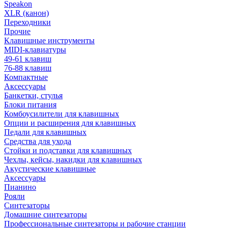
Speakon
XLR (канон)
Переходники
Прочие
Клавишные инструменты
MIDI-клавиатуры
49-61 клавиш
76-88 клавиш
Компактные
Аксессуары
Банкетки, стулья
Блоки питания
Комбоусилители для клавишных
Опции и расширения для клавишных
Педали для клавишных
Средства для ухода
Стойки и подставки для клавишных
Чехлы, кейсы, накидки для клавишных
Акустические клавишные
Аксессуары
Пианино
Рояли
Синтезаторы
Домашние синтезаторы
Профессиональные синтезаторы и рабочие станции