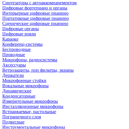
Синтезаторы с автоаккомпанементом
Цифровые фортепиано и органы
Интерьерные цифровые пианино
Портативные цифровые пианино
Сценические цифровые пианино
Цифровые органы
Цифровые рояли
Караоке
Конференц-системы
Беспроводные
Проводные
Микрофоны, радиосистемы
Аксессуары
Ветрозащиты, поп фильтры, экраны
Держатели
Микрофонные стойки
Вокальные микрофоны
Динамические
Конденсаторные
Измерительные микрофоны
Инсталляционные микрофоны
Встраиваемые, настольные
Пограничного слоя
Подвесные
Инструментальные микрофоны