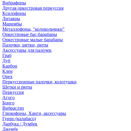
Вибрафоны
Другая оркестровая перкуссия
Ксилофоны
Литавры
Маримбы
Металлофоны, "колокольчики"
Оркестровые бас-барабаны
Оркестровые малые барабаны
Палочки, щетки, рюты
Аксессуары для палочек
Граб
Дуб
Карбон
Клен
Орех
Перкуссионные палочки, колотушки
Щетки и рюты
Перкуссия
Агого
Бонго
Вибраслэп
Глюкофоны, Ханги, аксессуары
Гуиро (калабасо)
Дарбука / Думбек
Джембе