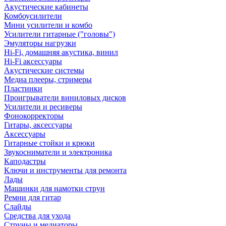
Акустические кабинеты
Комбоусилители
Мини усилители и комбо
Усилители гитарные ("головы")
Эмуляторы нагрузки
Hi-Fi, домашняя акустика, винил
Hi-Fi аксессуары
Акустические системы
Медиа плееры, стримеры
Пластинки
Проигрыватели виниловых дисков
Усилители и ресиверы
Фонокорректоры
Гитары, аксессуары
Аксессуары
Гитарные стойки и крюки
Звукосниматели и электроника
Каподастры
Ключи и инструменты для ремонта
Лады
Машинки для намотки струн
Ремни для гитар
Слайды
Средства для ухода
Струны и медиаторы