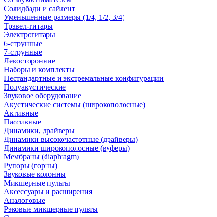
Солидбади и сайлент
Уменьшенные размеры (1/4, 1/2, 3/4)
Трэвел-гитары
Электрогитары
6-струнные
7-струнные
Левосторонние
Наборы и комплекты
Нестандартные и экстремальные конфигурации
Полуакустические
Звуковое оборудование
Акустические системы (широкополосные)
Активные
Пассивные
Динамики, драйверы
Динамики высокочастотные (драйверы)
Динамики широкополосные (вуферы)
Мембраны (diaphragm)
Рупоры (горны)
Звуковые колонны
Микшерные пульты
Аксессуары и расширения
Аналоговые
Рэковые микшерные пульты