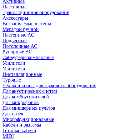
Активные
Пассивные
Трансляционное оборудование
Аксессуары
Встраиваемые в стены
Мегафон ручной
Настенные АС
Подвесные
Потолочные АС
Рупорные АС
Сабвуферы компактные
Усилители
Усилители
Инсталляционные
Туровые
Чехлы и кейсы для звукового оборудования
Для акустических систем
Для комбоусилителей
Для микрофонов
Для микшерных пультов
Для стоек
Многофункциональные
Кабели и разъемы
Готовые кабели
MIDI