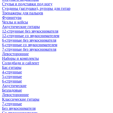
Стулья и подставки под ногу
Сурдины (заглушки), рупоры для гитар
Тренажеры для пальцев
Фурнитура
Чехлы и кейсы
Акустические гитары
12-струнные без звукоснимателя
12-струнные со звукоснимателем
6-струнные без звукоснимателя
6-струнные со звукоснимателем
7-струнные без звукоснимателя
Левосторонние
Наборы и комплекты
Солидбади и сайлент
Бас-гитары
4-струнные
5-струнные
6-струнные
Акустические
Безладовые
Левосторонние
Классические гитары
7-струнные
Без звукоснимателя
Со звукоснимателем