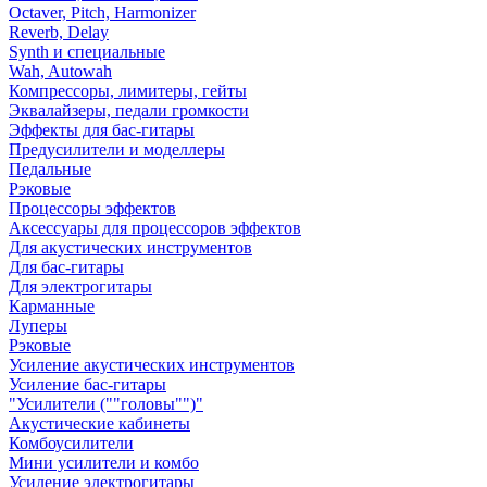
Octaver, Pitch, Harmonizer
Reverb, Delay
Synth и специальные
Wah, Autowah
Компрессоры, лимитеры, гейты
Эквалайзеры, педали громкости
Эффекты для бас-гитары
Предусилители и моделлеры
Педальные
Рэковые
Процессоры эффектов
Аксессуары для процессоров эффектов
Для акустических инструментов
Для бас-гитары
Для электрогитары
Карманные
Луперы
Рэковые
Усиление акустических инструментов
Усиление бас-гитары
"Усилители (""головы"")"
Акустические кабинеты
Комбоусилители
Мини усилители и комбо
Усиление электрогитары