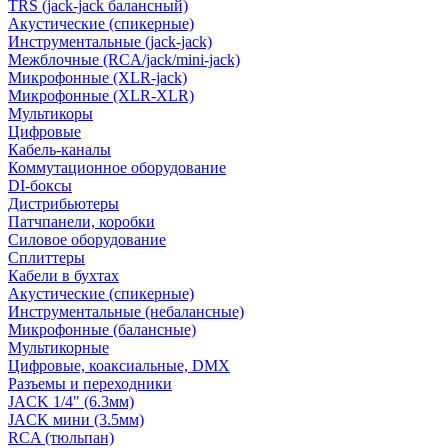
TRS (jack-jack балансный)
Акустические (спикерные)
Инструментальные (jack-jack)
Межблочные (RCA/jack/mini-jack)
Микрофонные (XLR-jack)
Микрофонные (XLR-XLR)
Мультикоры
Цифровые
Кабель-каналы
Коммутационное оборудование
DI-боксы
Дистрибьютеры
Патчпанели, коробки
Силовое оборудование
Сплиттеры
Кабели в бухтах
Акустические (спикерные)
Инструментальные (небалансные)
Микрофонные (балансные)
Мультикорные
Цифровые, коаксиальные, DMX
Разъемы и переходники
JACK 1/4" (6.3мм)
JACK мини (3.5мм)
RCA (тюльпан)