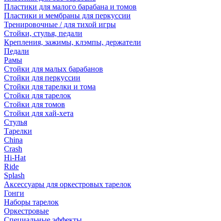
Пластики для малого барабана и томов
Пластики и мембраны для перкуссии
Тренировочные / для тихой игры
Стойки, стулья, педали
Крепления, зажимы, клэмпы, держатели
Педали
Рамы
Стойки для малых барабанов
Стойки для перкуссии
Стойки для тарелки и тома
Стойки для тарелок
Стойки для томов
Стойки для хай-хета
Стулья
Тарелки
China
Crash
Hi-Hat
Ride
Splash
Аксессуары для оркестровых тарелок
Гонги
Наборы тарелок
Оркестровые
Специальные эффекты