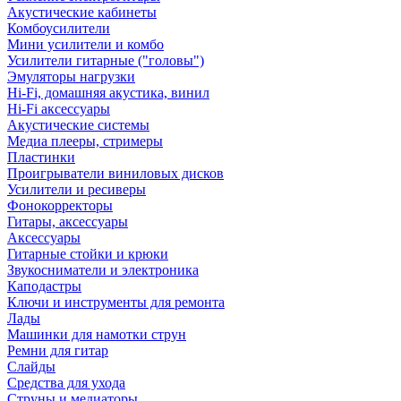
Акустические кабинеты
Комбоусилители
Мини усилители и комбо
Усилители гитарные ("головы")
Эмуляторы нагрузки
Hi-Fi, домашняя акустика, винил
Hi-Fi аксессуары
Акустические системы
Медиа плееры, стримеры
Пластинки
Проигрыватели виниловых дисков
Усилители и ресиверы
Фонокорректоры
Гитары, аксессуары
Аксессуары
Гитарные стойки и крюки
Звукосниматели и электроника
Каподастры
Ключи и инструменты для ремонта
Лады
Машинки для намотки струн
Ремни для гитар
Слайды
Средства для ухода
Струны и медиаторы