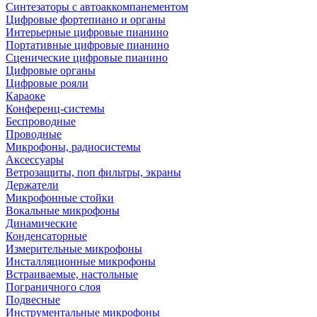
Синтезаторы с автоаккомпанементом
Цифровые фортепиано и органы
Интерьерные цифровые пианино
Портативные цифровые пианино
Сценические цифровые пианино
Цифровые органы
Цифровые рояли
Караоке
Конференц-системы
Беспроводные
Проводные
Микрофоны, радиосистемы
Аксессуары
Ветрозащиты, поп фильтры, экраны
Держатели
Микрофонные стойки
Вокальные микрофоны
Динамические
Конденсаторные
Измерительные микрофоны
Инсталляционные микрофоны
Встраиваемые, настольные
Пограничного слоя
Подвесные
Инструментальные микрофоны