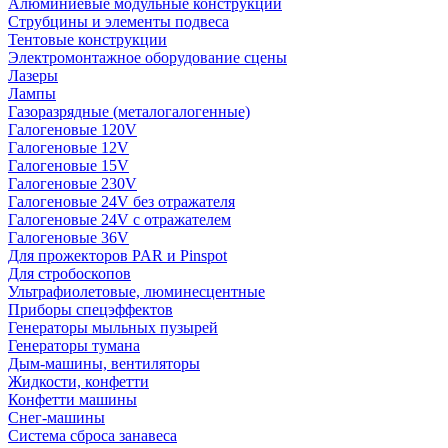
Алюминиевые модульные конструкции
Струбцины и элементы подвеса
Тентовые конструкции
Электромонтажное оборудование сцены
Лазеры
Лампы
Газоразрядные (металогалогенные)
Галогеновые 120V
Галогеновые 12V
Галогеновые 15V
Галогеновые 230V
Галогеновые 24V без отражателя
Галогеновые 24V с отражателем
Галогеновые 36V
Для прожекторов PAR и Pinspot
Для стробоскопов
Ультрафиолетовые, люминесцентные
Приборы спецэффектов
Генераторы мыльных пузырей
Генераторы тумана
Дым-машины, вентиляторы
Жидкости, конфетти
Конфетти машины
Снег-машины
Система сброса занавеса