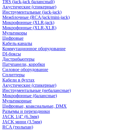
TRS (jack-jack балансный)
Акустические (спикерные)
Инструментальные (jack-jack)
Межблочные (RCA/jack/mini-jack)
Микрофонные (XLR-jack)
Микрофонные (XLR-XLR)
Мультикоры
Цифровые
Кабель-каналы
Коммутационное оборудование
DI-боксы
Дистрибьютеры
Патчпанели, коробки
Силовое оборудование
Сплиттеры
Кабели в бухтах
Акустические (спикерные)
Инструментальные (небалансные)
Микрофонные (балансные)
Мультикорные
Цифровые, коаксиальные, DMX
Разъемы и переходники
JACK 1/4" (6.3мм)
JACK мини (3.5мм)
RCA (тюльпан)