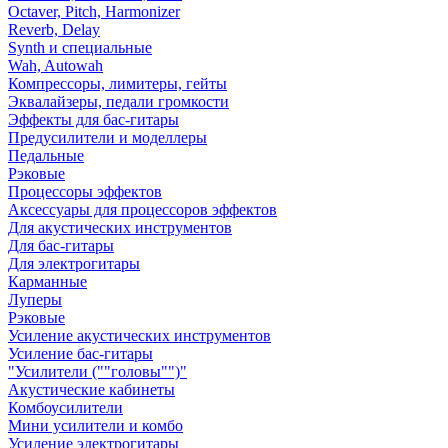
Octaver, Pitch, Harmonizer
Reverb, Delay
Synth и специальные
Wah, Autowah
Компрессоры, лимитеры, гейты
Эквалайзеры, педали громкости
Эффекты для бас-гитары
Предусилители и моделлеры
Педальные
Рэковые
Процессоры эффектов
Аксессуары для процессоров эффектов
Для акустических инструментов
Для бас-гитары
Для электрогитары
Карманные
Луперы
Рэковые
Усиление акустических инструментов
Усиление бас-гитары
"Усилители (""головы"")"
Акустические кабинеты
Комбоусилители
Мини усилители и комбо
Усиление электрогитары