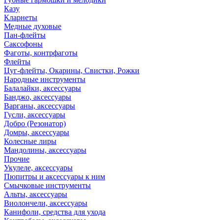
Казу
Кларнеты
Медные духовые
Пан-флейты
Саксофоны
Фаготы, контрфаготы
Флейты
Цуг-флейты, Окарины, Свистки, Рожки
Народные инструменты
Балалайки, аксессуары
Банджо, аксессуары
Варганы, аксессуары
Гусли, аксессуары
Добро (Резонатор)
Домры, аксессуары
Колесные лиры
Мандолины, аксессуары
Прочие
Укулеле, аксессуары
Пюпитры и аксессуары к ним
Смычковые инструменты
Альты, аксессуары
Виолончели, аксессуары
Канифоли, средства для ухода