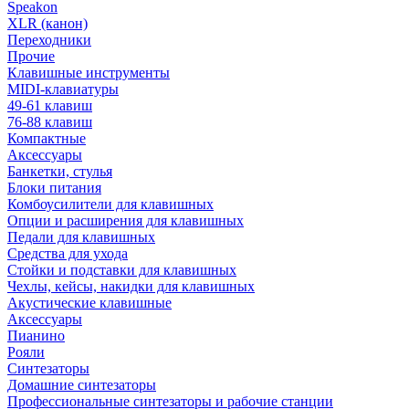
Speakon
XLR (канон)
Переходники
Прочие
Клавишные инструменты
MIDI-клавиатуры
49-61 клавиш
76-88 клавиш
Компактные
Аксессуары
Банкетки, стулья
Блоки питания
Комбоусилители для клавишных
Опции и расширения для клавишных
Педали для клавишных
Средства для ухода
Стойки и подставки для клавишных
Чехлы, кейсы, накидки для клавишных
Акустические клавишные
Аксессуары
Пианино
Рояли
Синтезаторы
Домашние синтезаторы
Профессиональные синтезаторы и рабочие станции