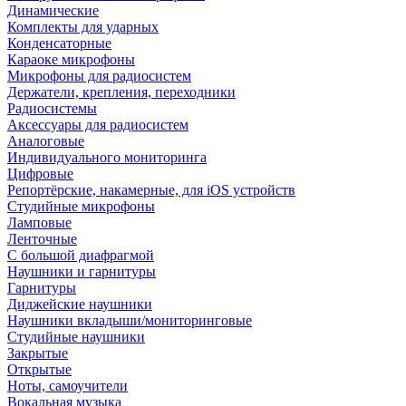
Динамические
Комплекты для ударных
Конденсаторные
Караоке микрофоны
Микрофоны для радиосистем
Держатели, крепления, переходники
Радиосистемы
Аксессуары для радиосистем
Аналоговые
Индивидуального мониторинга
Цифровые
Репортёрские, накамерные, для iOS устройств
Студийные микрофоны
Ламповые
Ленточные
С большой диафрагмой
Наушники и гарнитуры
Гарнитуры
Диджейские наушники
Наушники вкладыши/мониторинговые
Студийные наушники
Закрытые
Открытые
Ноты, самоучители
Вокальная музыка