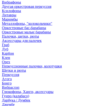
Вибрафоны
Другая оркестровая перкуссия
Ксилофоны
Литавры
Маримбы
Металлофоны, "колокольчики"
Оркестровые бас-барабаны
Оркестровые малые барабаны
Палочки, щетки, рюты
Аксессуары для палочек
Граб
Дуб
Карбон
Клен
Орех
Перкуссионные палочки, колотушки
Щетки и рюты
Перкуссия
Агого
Бонго
Вибраслэп
Глюкофоны, Ханги, аксессуары
Гуиро (калабасо)
Дарбука / Думбек
Джембе