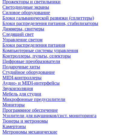
Прожекторы и светильники
Светодиодные экраны
Силовое оборудование
Блоки гальванической развязки (сплиттеры)
Блоки распределения питания, стабилизаторы
Диммеры, свитчеры
Следящий свет
Управление светом
Блоки распределения питания
Компьютерные системы управления
Контроллеры, пульты, селекторы
Цифровые преобразователи
Подарочные хиты
Студийное оборудование
MIDI-контроллеры
Аудио- и MIDI-интерфейсы
Звукоизоляция
Мебель для студии
Микрофонные предусилители
Мониторы
Программное обеспечение
Усилители для наушников/сист. мониторинга
Тюнеры и метрономы
Камертоны
Метрономы механические