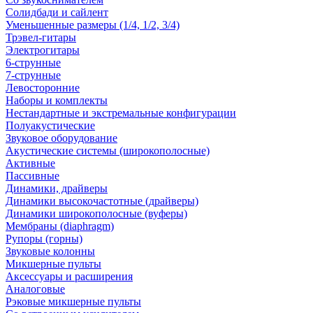
Солидбади и сайлент
Уменьшенные размеры (1/4, 1/2, 3/4)
Трэвел-гитары
Электрогитары
6-струнные
7-струнные
Левосторонние
Наборы и комплекты
Нестандартные и экстремальные конфигурации
Полуакустические
Звуковое оборудование
Акустические системы (широкополосные)
Активные
Пассивные
Динамики, драйверы
Динамики высокочастотные (драйверы)
Динамики широкополосные (вуферы)
Мембраны (diaphragm)
Рупоры (горны)
Звуковые колонны
Микшерные пульты
Аксессуары и расширения
Аналоговые
Рэковые микшерные пульты