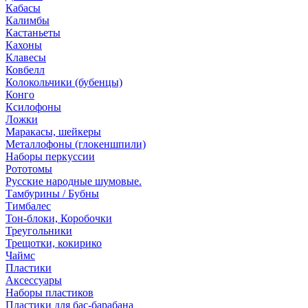
Кабасы
Калимбы
Кастаньеты
Кахоны
Клавесы
Ковбелл
Колокольчики (бубенцы)
Конго
Ксилофоны
Ложки
Маракасы, шейкеры
Металлофоны (глокеншпили)
Наборы перкуссии
Рототомы
Русские народные шумовые.
Тамбурины / Бубны
Тимбалес
Тон-блоки, Коробочки
Треугольники
Трещотки, кокирико
Чаймс
Пластики
Аксессуары
Наборы пластиков
Пластики для бас-барабана