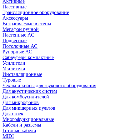
Активные
Пассивные
Трансляционное оборудование
Аксессуары
Встраиваемые в стены
Мегафон ручной
Настенные АС
Подвесные
Потолочные АС
Рупорные АС
Сабвуферы компактные
Усилители
Усилители
Инсталляционные
Туровые
Чехлы и кейсы для звукового оборудования
Для акустических систем
Для комбоусилителей
Для микрофонов
Для микшерных пультов
Для стоек
Многофункциональные
Кабели и разъемы
Готовые кабели
MIDI