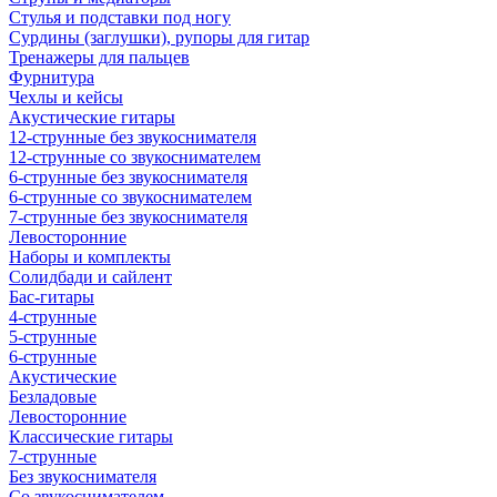
Стулья и подставки под ногу
Сурдины (заглушки), рупоры для гитар
Тренажеры для пальцев
Фурнитура
Чехлы и кейсы
Акустические гитары
12-струнные без звукоснимателя
12-струнные со звукоснимателем
6-струнные без звукоснимателя
6-струнные со звукоснимателем
7-струнные без звукоснимателя
Левосторонние
Наборы и комплекты
Солидбади и сайлент
Бас-гитары
4-струнные
5-струнные
6-струнные
Акустические
Безладовые
Левосторонние
Классические гитары
7-струнные
Без звукоснимателя
Со звукоснимателем