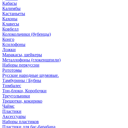
Кабасы
Калимбы
Кастаньеты
Кахоны
Клавесы
Ковбелл
Колокольчики (бубенцы)
Конго
Ксилофоны
Ложки
Маракасы, шейкеры
Металлофоны (глокеншпили)
Наборы перкуссии
Рототомы
Русские народные шумовые.
Тамбурины / Бубны
Тимбалес
Тон-блоки, Коробочки
Треугольники
Трещотки, кокирико
Чаймс
Пластики
Аксессуары
Наборы пластиков
Пластики для бас-барабана