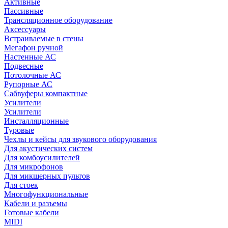
Активные
Пассивные
Трансляционное оборудование
Аксессуары
Встраиваемые в стены
Мегафон ручной
Настенные АС
Подвесные
Потолочные АС
Рупорные АС
Сабвуферы компактные
Усилители
Усилители
Инсталляционные
Туровые
Чехлы и кейсы для звукового оборудования
Для акустических систем
Для комбоусилителей
Для микрофонов
Для микшерных пультов
Для стоек
Многофункциональные
Кабели и разъемы
Готовые кабели
MIDI