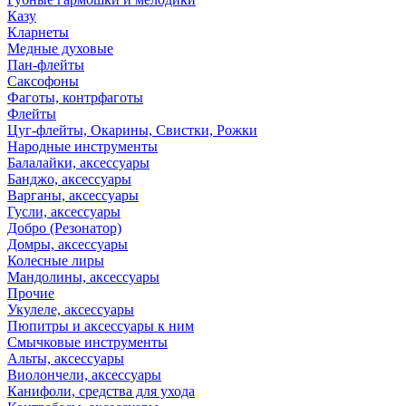
Казу
Кларнеты
Медные духовые
Пан-флейты
Саксофоны
Фаготы, контрфаготы
Флейты
Цуг-флейты, Окарины, Свистки, Рожки
Народные инструменты
Балалайки, аксессуары
Банджо, аксессуары
Варганы, аксессуары
Гусли, аксессуары
Добро (Резонатор)
Домры, аксессуары
Колесные лиры
Мандолины, аксессуары
Прочие
Укулеле, аксессуары
Пюпитры и аксессуары к ним
Смычковые инструменты
Альты, аксессуары
Виолончели, аксессуары
Канифоли, средства для ухода