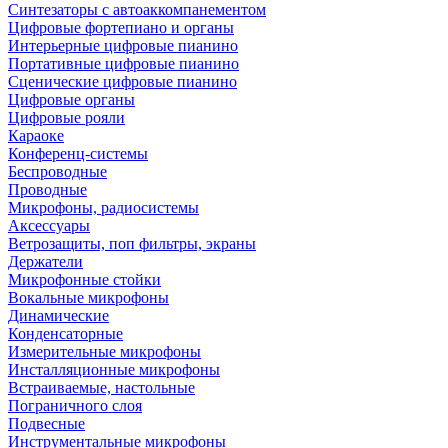
Синтезаторы с автоаккомпанементом
Цифровые фортепиано и органы
Интерьерные цифровые пианино
Портативные цифровые пианино
Сценические цифровые пианино
Цифровые органы
Цифровые рояли
Караоке
Конференц-системы
Беспроводные
Проводные
Микрофоны, радиосистемы
Аксессуары
Ветрозащиты, поп фильтры, экраны
Держатели
Микрофонные стойки
Вокальные микрофоны
Динамические
Конденсаторные
Измерительные микрофоны
Инсталляционные микрофоны
Встраиваемые, настольные
Пограничного слоя
Подвесные
Инструментальные микрофоны