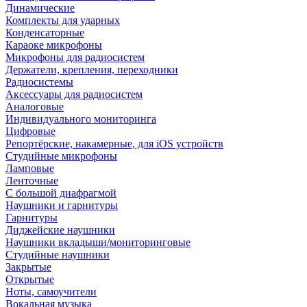
Динамические
Комплекты для ударных
Конденсаторные
Караоке микрофоны
Микрофоны для радиосистем
Держатели, крепления, переходники
Радиосистемы
Аксессуары для радиосистем
Аналоговые
Индивидуального мониторинга
Цифровые
Репортёрские, накамерные, для iOS устройств
Студийные микрофоны
Ламповые
Ленточные
С большой диафрагмой
Наушники и гарнитуры
Гарнитуры
Диджейские наушники
Наушники вкладыши/мониторинговые
Студийные наушники
Закрытые
Открытые
Ноты, самоучители
Вокальная музыка