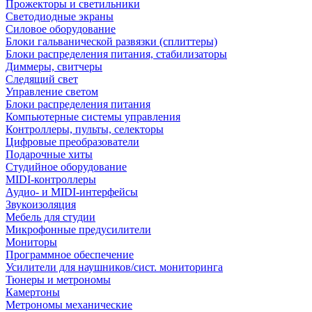
Прожекторы и светильники
Светодиодные экраны
Силовое оборудование
Блоки гальванической развязки (сплиттеры)
Блоки распределения питания, стабилизаторы
Диммеры, свитчеры
Следящий свет
Управление светом
Блоки распределения питания
Компьютерные системы управления
Контроллеры, пульты, селекторы
Цифровые преобразователи
Подарочные хиты
Студийное оборудование
MIDI-контроллеры
Аудио- и MIDI-интерфейсы
Звукоизоляция
Мебель для студии
Микрофонные предусилители
Мониторы
Программное обеспечение
Усилители для наушников/сист. мониторинга
Тюнеры и метрономы
Камертоны
Метрономы механические