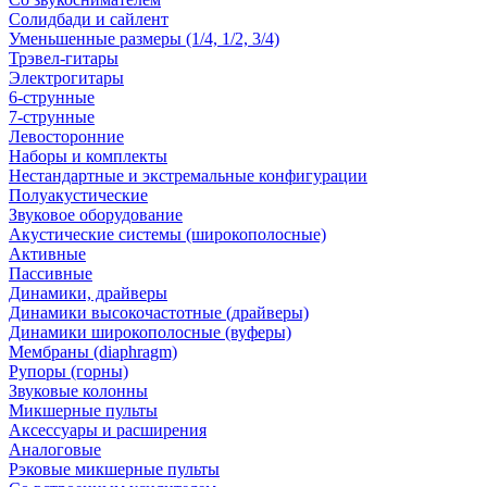
Солидбади и сайлент
Уменьшенные размеры (1/4, 1/2, 3/4)
Трэвел-гитары
Электрогитары
6-струнные
7-струнные
Левосторонние
Наборы и комплекты
Нестандартные и экстремальные конфигурации
Полуакустические
Звуковое оборудование
Акустические системы (широкополосные)
Активные
Пассивные
Динамики, драйверы
Динамики высокочастотные (драйверы)
Динамики широкополосные (вуферы)
Мембраны (diaphragm)
Рупоры (горны)
Звуковые колонны
Микшерные пульты
Аксессуары и расширения
Аналоговые
Рэковые микшерные пульты