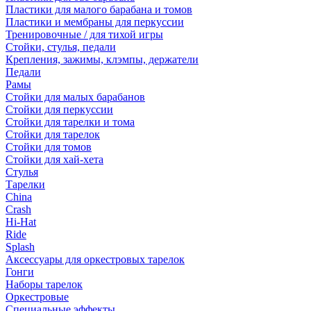
Пластики для малого барабана и томов
Пластики и мембраны для перкуссии
Тренировочные / для тихой игры
Стойки, стулья, педали
Крепления, зажимы, клэмпы, держатели
Педали
Рамы
Стойки для малых барабанов
Стойки для перкуссии
Стойки для тарелки и тома
Стойки для тарелок
Стойки для томов
Стойки для хай-хета
Стулья
Тарелки
China
Crash
Hi-Hat
Ride
Splash
Аксессуары для оркестровых тарелок
Гонги
Наборы тарелок
Оркестровые
Специальные эффекты