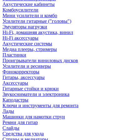
Акустические кабинеты
Комбоусилители
Мини усилители и комбо
Усилители гитарные ("головы")
Эмуляторы нагрузки
Hi-Fi, домашняя акустика, винил
Hi-Fi аксессуары
Акустические системы
Медиа плееры, стримеры
Пластинки
Проигрыватели виниловых дисков
Усилители и ресиверы
Фонокорректоры
Гитары, аксессуары
Аксессуары
Гитарные стойки и крюки
Звукосниматели и электроника
Каподастры
Ключи и инструменты для ремонта
Лады
Машинки для намотки струн
Ремни для гитар
Слайды
Средства для ухода
Струны и медиаторы