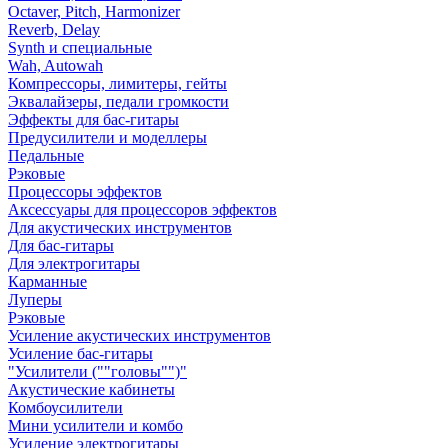
Octaver, Pitch, Harmonizer
Reverb, Delay
Synth и специальные
Wah, Autowah
Компрессоры, лимитеры, гейты
Эквалайзеры, педали громкости
Эффекты для бас-гитары
Предусилители и моделлеры
Педальные
Рэковые
Процессоры эффектов
Аксессуары для процессоров эффектов
Для акустических инструментов
Для бас-гитары
Для электрогитары
Карманные
Луперы
Рэковые
Усиление акустических инструментов
Усиление бас-гитары
"Усилители (""головы"")"
Акустические кабинеты
Комбоусилители
Мини усилители и комбо
Усиление электрогитары