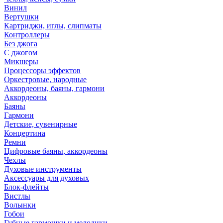
Винил
Вертушки
Картриджи, иглы, слипматы
Контроллеры
Без джога
С джогом
Микшеры
Процессоры эффектов
Оркестровые, народные
Аккордеоны, баяны, гармони
Аккордеоны
Баяны
Гармони
Детские, сувенирные
Концертина
Ремни
Цифровые баяны, аккордеоны
Чехлы
Духовые инструменты
Аксессуары для духовых
Блок-флейты
Вистлы
Волынки
Гобои
Губные гармошки и мелодики