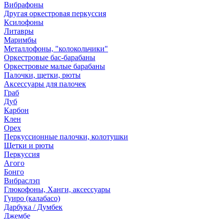
Вибрафоны
Другая оркестровая перкуссия
Ксилофоны
Литавры
Маримбы
Металлофоны, "колокольчики"
Оркестровые бас-барабаны
Оркестровые малые барабаны
Палочки, щетки, рюты
Аксессуары для палочек
Граб
Дуб
Карбон
Клен
Орех
Перкуссионные палочки, колотушки
Щетки и рюты
Перкуссия
Агого
Бонго
Вибраслэп
Глюкофоны, Ханги, аксессуары
Гуиро (калабасо)
Дарбука / Думбек
Джембе