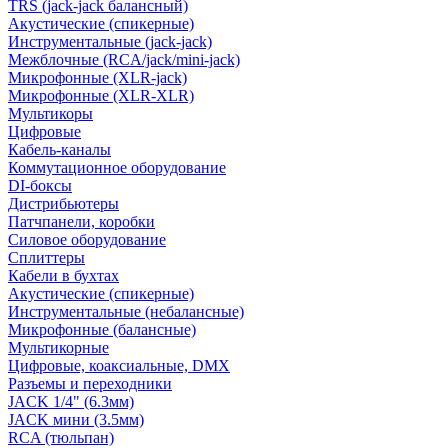
TRS (jack-jack балансный)
Акустические (спикерные)
Инструментальные (jack-jack)
Межблочные (RCA/jack/mini-jack)
Микрофонные (XLR-jack)
Микрофонные (XLR-XLR)
Мультикоры
Цифровые
Кабель-каналы
Коммутационное оборудование
DI-боксы
Дистрибьютеры
Патчпанели, коробки
Силовое оборудование
Сплиттеры
Кабели в бухтах
Акустические (спикерные)
Инструментальные (небалансные)
Микрофонные (балансные)
Мультикорные
Цифровые, коаксиальные, DMX
Разъемы и переходники
JACK 1/4" (6.3мм)
JACK мини (3.5мм)
RCA (тюльпан)