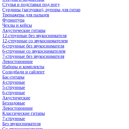
Стулья и подставки под ногу
Сурдины (заглушки), рупоры для гитар
Тренажеры для пальцев
Фурнитура
Чехлы и кейсы
Акустические гитары
12-струнные без звукоснимателя
12-струнные со звукоснимателем
6-струнные без звукоснимателя
6-струнные со звукоснимателем
7-струнные без звукоснимателя
Левосторонние
Наборы и комплекты
Солидбади и сайлент
Бас-гитары
4-струнные
5-струнные
6-струнные
Акустические
Безладовые
Левосторонние
Классические гитары
7-струнные
Без звукоснимателя
Со звукоснимателем