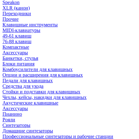
Speakon
XLR (канон)
Переходники
Прочие
Клавишные инструменты
MIDI-клавиатуры
49-61 клавиш
76-88 клавиш
Компактные
Аксессуары
Банкетки, стулья
Блоки питания
Комбоусилители для клавишных
Опции и расширения для клавишных
Педали для клавишных
Средства для ухода
Стойки и подставки для клавишных
Чехлы, кейсы, накидки для клавишных
Акустические клавишные
Аксессуары
Пианино
Рояли
Синтезаторы
Домашние синтезаторы
Профессиональные синтезаторы и рабочие станции