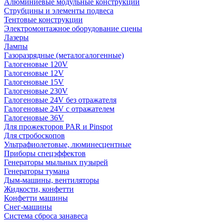
Алюминиевые модульные конструкции
Струбцины и элементы подвеса
Тентовые конструкции
Электромонтажное оборудование сцены
Лазеры
Лампы
Газоразрядные (металогалогенные)
Галогеновые 120V
Галогеновые 12V
Галогеновые 15V
Галогеновые 230V
Галогеновые 24V без отражателя
Галогеновые 24V с отражателем
Галогеновые 36V
Для прожекторов PAR и Pinspot
Для стробоскопов
Ультрафиолетовые, люминесцентные
Приборы спецэффектов
Генераторы мыльных пузырей
Генераторы тумана
Дым-машины, вентиляторы
Жидкости, конфетти
Конфетти машины
Снег-машины
Система сброса занавеса