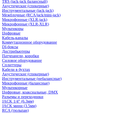
TRS (jack-jack балансный)
Акустические (спикерные)
Инструментальные (jack-jack)
Межблочные (RCA/jack/mini-jack)
Микрофонные (XLR-jack)
Микрофонные (XLR-XLR)
Мультикоры
Цифровые
Кабель-каналы
Коммутационное оборудование
DI-боксы
Дистрибьютеры
Патчпанели, коробки
Силовое оборудование
Сплиттеры
Кабели в бухтах
Акустические (спикерные)
Инструментальные (небалансные)
Микрофонные (балансные)
Мультикорные
Цифровые, коаксиальные, DMX
Разъемы и переходники
JACK 1/4" (6.3мм)
JACK мини (3.5мм)
RCA (тюльпан)