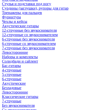
Стулья и подставки под ногу
Сурдины (заглушки), рупоры для гитар
Тренажеры для пальцев
Фурнитура
Чехлы и кейсы
Акустические гитары
12-струнные без звукоснимателя
12-струнные со звукоснимателем
6-струнные без звукоснимателя
6-струнные со звукоснимателем
7-струнные без звукоснимателя
Левосторонние
Наборы и комплекты
Солидбади и сайлент
Бас-гитары
4-струнные
5-струнные
6-струнные
Акустические
Безладовые
Левосторонние
Классические гитары
7-струнные
Без звукоснимателя
Со звукоснимателем