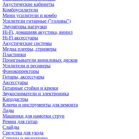
Акустические кабинеты
Комбоусилители
Мини усилители и комбо
Усилители гитарные ("головы")
Эмуляторы нагрузки
Hi-Fi, домашняя акустика, винил
Hi-Fi аксессуары
Акустические системы
Медиа плееры, стримеры
Пластинки
Проигрыватели виниловых дисков
Усилители и ресиверы
Фонокорректоры
Гитары, аксессуары
Аксессуары
Гитарные стойки и крюки
Звукосниматели и электроника
Каподастры
Ключи и инструменты для ремонта
Лады
Машинки для намотки струн
Ремни для гитар
Слайды
Средства для ухода
Струны и медиаторы