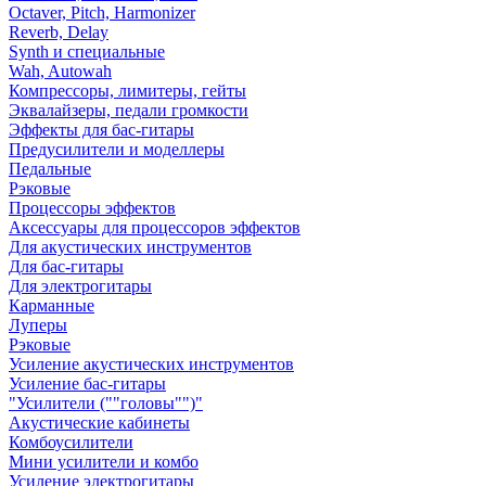
Octaver, Pitch, Harmonizer
Reverb, Delay
Synth и специальные
Wah, Autowah
Компрессоры, лимитеры, гейты
Эквалайзеры, педали громкости
Эффекты для бас-гитары
Предусилители и моделлеры
Педальные
Рэковые
Процессоры эффектов
Аксессуары для процессоров эффектов
Для акустических инструментов
Для бас-гитары
Для электрогитары
Карманные
Луперы
Рэковые
Усиление акустических инструментов
Усиление бас-гитары
"Усилители (""головы"")"
Акустические кабинеты
Комбоусилители
Мини усилители и комбо
Усиление электрогитары