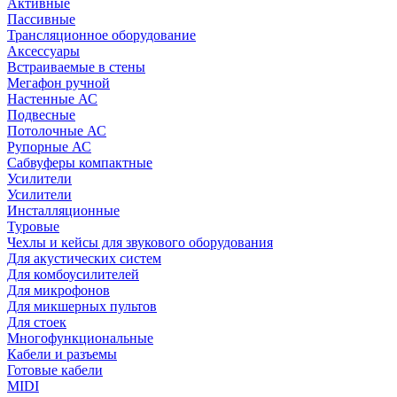
Активные
Пассивные
Трансляционное оборудование
Аксессуары
Встраиваемые в стены
Мегафон ручной
Настенные АС
Подвесные
Потолочные АС
Рупорные АС
Сабвуферы компактные
Усилители
Усилители
Инсталляционные
Туровые
Чехлы и кейсы для звукового оборудования
Для акустических систем
Для комбоусилителей
Для микрофонов
Для микшерных пультов
Для стоек
Многофункциональные
Кабели и разъемы
Готовые кабели
MIDI