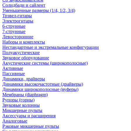
Солидбади и сайлент
Уменьшенные размеры (1/4, 1/2, 3/4)
Трэвел-гитары
Электрогитары
6-струнные
7-струнные
Левосторонние
Наборы и комплекты
Нестандартные и экстремальные конфигурации
Полуакустические
Звуковое оборудование
Акустические системы (широкополосные)
Активные
Пассивные
Динамики, драйверы
Динамики высокочастотные (драйверы)
Динамики широкополосные (вуферы)
Мембраны (diaphragm)
Рупоры (горны)
Звуковые колонны
Микшерные пульты
Аксессуары и расширения
Аналоговые
Рэковые микшерные пульты