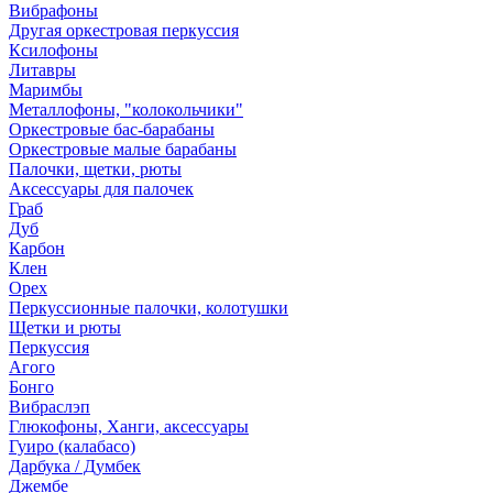
Вибрафоны
Другая оркестровая перкуссия
Ксилофоны
Литавры
Маримбы
Металлофоны, "колокольчики"
Оркестровые бас-барабаны
Оркестровые малые барабаны
Палочки, щетки, рюты
Аксессуары для палочек
Граб
Дуб
Карбон
Клен
Орех
Перкуссионные палочки, колотушки
Щетки и рюты
Перкуссия
Агого
Бонго
Вибраслэп
Глюкофоны, Ханги, аксессуары
Гуиро (калабасо)
Дарбука / Думбек
Джембе