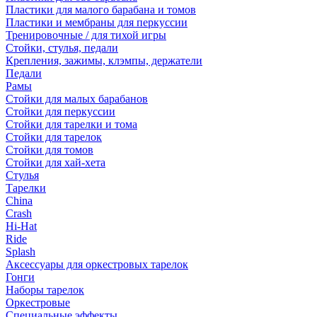
Пластики для малого барабана и томов
Пластики и мембраны для перкуссии
Тренировочные / для тихой игры
Стойки, стулья, педали
Крепления, зажимы, клэмпы, держатели
Педали
Рамы
Стойки для малых барабанов
Стойки для перкуссии
Стойки для тарелки и тома
Стойки для тарелок
Стойки для томов
Стойки для хай-хета
Стулья
Тарелки
China
Crash
Hi-Hat
Ride
Splash
Аксессуары для оркестровых тарелок
Гонги
Наборы тарелок
Оркестровые
Специальные эффекты