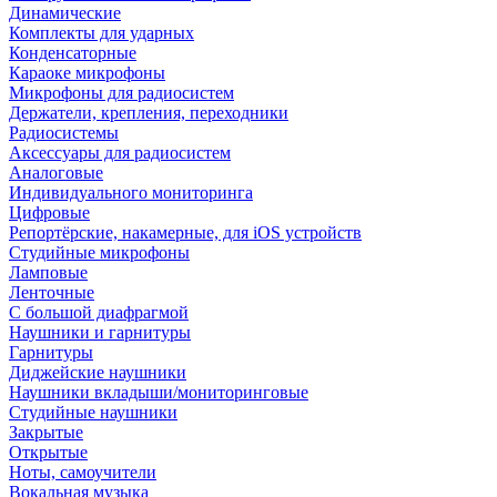
Динамические
Комплекты для ударных
Конденсаторные
Караоке микрофоны
Микрофоны для радиосистем
Держатели, крепления, переходники
Радиосистемы
Аксессуары для радиосистем
Аналоговые
Индивидуального мониторинга
Цифровые
Репортёрские, накамерные, для iOS устройств
Студийные микрофоны
Ламповые
Ленточные
С большой диафрагмой
Наушники и гарнитуры
Гарнитуры
Диджейские наушники
Наушники вкладыши/мониторинговые
Студийные наушники
Закрытые
Открытые
Ноты, самоучители
Вокальная музыка