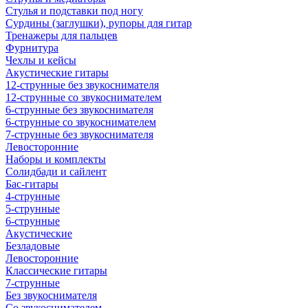
Стулья и подставки под ногу
Сурдины (заглушки), рупоры для гитар
Тренажеры для пальцев
Фурнитура
Чехлы и кейсы
Акустические гитары
12-струнные без звукоснимателя
12-струнные со звукоснимателем
6-струнные без звукоснимателя
6-струнные со звукоснимателем
7-струнные без звукоснимателя
Левосторонние
Наборы и комплекты
Солидбади и сайлент
Бас-гитары
4-струнные
5-струнные
6-струнные
Акустические
Безладовые
Левосторонние
Классические гитары
7-струнные
Без звукоснимателя
Со звукоснимателем