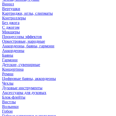
Винил
Вертушки
Картриджи, иглы, слипматы
Контроллеры
Без джога
С джогом
Микшеры
Процессоры эффектов
Оркестровые, народные
Аккордеоны, баяны, гармони
Аккордеоны
Баяны
Гармони
Детские, сувенирные
Концертина
Ремни
Цифровые баяны, аккордеоны
Чехлы
Духовые инструменты
Аксессуары для духовых
Блок-флейты
Вистлы
Волынки
Гобои
Губные гармошки и мелодики