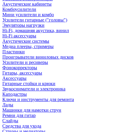
Акустические кабинеты
Комбоусилители
Мини усилители и комбо
Усилители гитарные ("головы")
Эмуляторы нагрузки
Hi-Fi, домашняя акустика, винил
Hi-Fi аксессуары
Акустические системы
Медиа плееры, стримеры
Пластинки
Проигрыватели виниловых дисков
Усилители и ресиверы
Фонокорректоры
Гитары, аксессуары
Аксессуары
Гитарные стойки и крюки
Звукосниматели и электроника
Каподастры
Ключи и инструменты для ремонта
Лады
Машинки для намотки струн
Ремни для гитар
Слайды
Средства для ухода
Струны и медиаторы