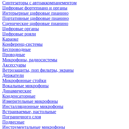
Синтезаторы с автоаккомпанементом
Цифровые фортепиано и органы
Интерьерные цифровые пианино
Портативные цифровые пианино
Сценические цифровые пианино
Цифровые органы
Цифровые рояли
Караоке
Конференц-системы
Беспроводные
Проводные
Микрофоны, радиосистемы
Аксессуары
Ветрозащиты, поп фильтры, экраны
Держатели
Микрофонные стойки
Вокальные микрофоны
Динамические
Конденсаторные
Измерительные микрофоны
Инсталляционные микрофоны
Встраиваемые, настольные
Пограничного слоя
Подвесные
Инструментальные микрофоны