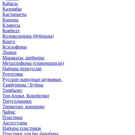
Кабасы
Калимбы
Кастаньеты
Кахоны
Клавесы
Ковбелл
Колокольчики (бубенцы)
Конго
Ксилофоны
Ложки
Маракасы, шейкеры
Металлофоны (глокеншпили)
Наборы перкуссии
Рототомы
Русские народные шумовые.
Тамбурины / Бубны
Тимбалес
Тон-блоки, Коробочки
Треугольники
Трещотки, кокирико
Чаймс
Пластики
Аксессуары
Наборы пластиков
Пластики для бас-барабана