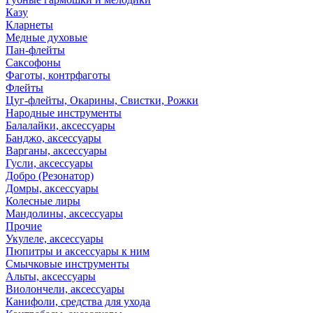
Казу
Кларнеты
Медные духовые
Пан-флейты
Саксофоны
Фаготы, контрфаготы
Флейты
Цуг-флейты, Окарины, Свистки, Рожки
Народные инструменты
Балалайки, аксессуары
Банджо, аксессуары
Варганы, аксессуары
Гусли, аксессуары
Добро (Резонатор)
Домры, аксессуары
Колесные лиры
Мандолины, аксессуары
Прочие
Укулеле, аксессуары
Пюпитры и аксессуары к ним
Смычковые инструменты
Альты, аксессуары
Виолончели, аксессуары
Канифоли, средства для ухода