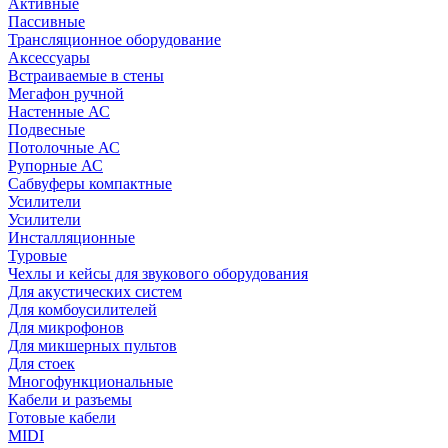
Активные
Пассивные
Трансляционное оборудование
Аксессуары
Встраиваемые в стены
Мегафон ручной
Настенные АС
Подвесные
Потолочные АС
Рупорные АС
Сабвуферы компактные
Усилители
Усилители
Инсталляционные
Туровые
Чехлы и кейсы для звукового оборудования
Для акустических систем
Для комбоусилителей
Для микрофонов
Для микшерных пультов
Для стоек
Многофункциональные
Кабели и разъемы
Готовые кабели
MIDI