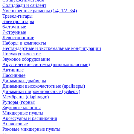
Солидбади и сайлент
Уменьшенные размеры (1/4, 1/2, 3/4)
Трэвел-гитары
Электрогитары
6-струнные
7-струнные
Левосторонние
Наборы и комплекты
Нестандартные и экстремальные конфигурации
Полуакустические
Звуковое оборудование
Акустические системы (широкополосные)
Активные
Пассивные
Динамики, драйверы
Динамики высокочастотные (драйверы)
Динамики широкополосные (вуферы)
Мембраны (diaphragm)
Рупоры (горны)
Звуковые колонны
Микшерные пульты
Аксессуары и расширения
Аналоговые
Рэковые микшерные пульты