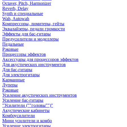
Octaver, Pitch, Harmonizer
Reverb, Delay
Synth и специальные
Wah, Autowah
Компрессоры, лимитеры, гейты
Эквалайзеры, педали громкости
Эффекты для бас-гитары
Предусилители и моделлеры
Педальные
Рэковые
Процессоры эффектов
Аксессуары для процессоров эффектов
Для акустических инструментов
Для бас-гитары
Для электрогитары
Карманные
Луперы
Рэковые
Усиление акустических инструментов
Усиление бас-гитары
"Усилители (""головы"")"
Акустические кабинеты
Комбоусилители
Мини усилители и комбо
Усиление электрогитары