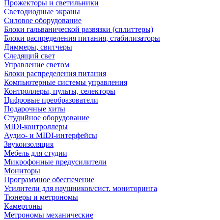
Прожекторы и светильники
Светодиодные экраны
Силовое оборудование
Блоки гальванической развязки (сплиттеры)
Блоки распределения питания, стабилизаторы
Диммеры, свитчеры
Следящий свет
Управление светом
Блоки распределения питания
Компьютерные системы управления
Контроллеры, пульты, селекторы
Цифровые преобразователи
Подарочные хиты
Студийное оборудование
MIDI-контроллеры
Аудио- и MIDI-интерфейсы
Звукоизоляция
Мебель для студии
Микрофонные предусилители
Мониторы
Программное обеспечение
Усилители для наушников/сист. мониторинга
Тюнеры и метрономы
Камертоны
Метрономы механические