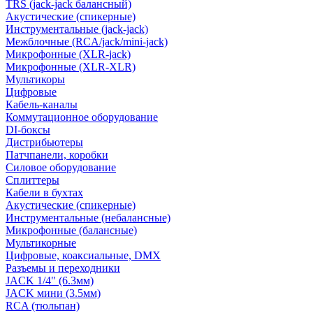
TRS (jack-jack балансный)
Акустические (спикерные)
Инструментальные (jack-jack)
Межблочные (RCA/jack/mini-jack)
Микрофонные (XLR-jack)
Микрофонные (XLR-XLR)
Мультикоры
Цифровые
Кабель-каналы
Коммутационное оборудование
DI-боксы
Дистрибьютеры
Патчпанели, коробки
Силовое оборудование
Сплиттеры
Кабели в бухтах
Акустические (спикерные)
Инструментальные (небалансные)
Микрофонные (балансные)
Мультикорные
Цифровые, коаксиальные, DMX
Разъемы и переходники
JACK 1/4" (6.3мм)
JACK мини (3.5мм)
RCA (тюльпан)