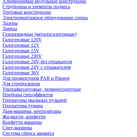
Алюминиевые модульные конструкции
Струбцины и элементы подвеса
Тентовые конструкции
Электромонтажное оборудование сцены
Лазеры
Лампы
Газоразрядные (металогалогенные)
Галогеновые 120V
Галогеновые 12V
Галогеновые 15V
Галогеновые 230V
Галогеновые 24V без отражателя
Галогеновые 24V с отражателем
Галогеновые 36V
Для прожекторов PAR и Pinspot
Для стробоскопов
Ультрафиолетовые, люминесцентные
Приборы спецэффектов
Генераторы мыльных пузырей
Генераторы тумана
Дым-машины, вентиляторы
Жидкости, конфетти
Конфетти машины
Снег-машины
Система сброса занавеса