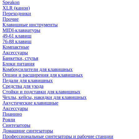
Speakon
XLR (канон)
Переходники
Прочие
Клавишные инструменты
MIDI-клавиатуры
49-61 клавиш
76-88 клавиш
Компактные
Аксессуары
Банкетки, стулья
Блоки питания
Комбоусилители для клавишных
Опции и расширения для клавишных
Педали для клавишных
Средства для ухода
Стойки и подставки для клавишных
Чехлы, кейсы, накидки для клавишных
Акустические клавишные
Аксессуары
Пианино
Рояли
Синтезаторы
Домашние синтезаторы
Профессиональные синтезаторы и рабочие станции