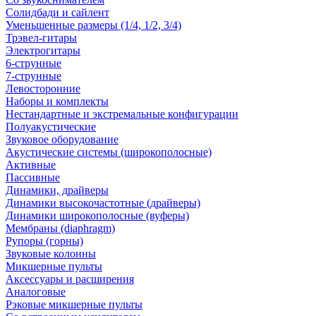
Солидбади и сайлент
Уменьшенные размеры (1/4, 1/2, 3/4)
Трэвел-гитары
Электрогитары
6-струнные
7-струнные
Левосторонние
Наборы и комплекты
Нестандартные и экстремальные конфигурации
Полуакустические
Звуковое оборудование
Акустические системы (широкополосные)
Активные
Пассивные
Динамики, драйверы
Динамики высокочастотные (драйверы)
Динамики широкополосные (вуферы)
Мембраны (diaphragm)
Рупоры (горны)
Звуковые колонны
Микшерные пульты
Аксессуары и расширения
Аналоговые
Рэковые микшерные пульты