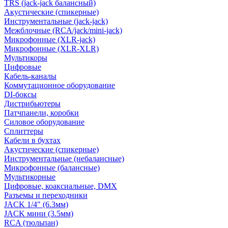
TRS (jack-jack балансный)
Акустические (спикерные)
Инструментальные (jack-jack)
Межблочные (RCA/jack/mini-jack)
Микрофонные (XLR-jack)
Микрофонные (XLR-XLR)
Мультикоры
Цифровые
Кабель-каналы
Коммутационное оборудование
DI-боксы
Дистрибьютеры
Патчпанели, коробки
Силовое оборудование
Сплиттеры
Кабели в бухтах
Акустические (спикерные)
Инструментальные (небалансные)
Микрофонные (балансные)
Мультикорные
Цифровые, коаксиальные, DMX
Разъемы и переходники
JACK 1/4" (6.3мм)
JACK мини (3.5мм)
RCA (тюльпан)