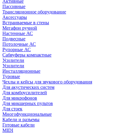
Активные
Пассивные
Трансляционное оборудование
Аксессуары
Встраиваемые в стены
Мегафон ручной
Настенные АС
Подвесные
Потолочные АС
Рупорные АС
Сабвуферы компактные
Усилители
Усилители
Инсталляционные
Туровые
Чехлы и кейсы для звукового оборудования
Для акустических систем
Для комбоусилителей
Для микрофонов
Для микшерных пультов
Для стоек
Многофункциональные
Кабели и разъемы
Готовые кабели
MIDI