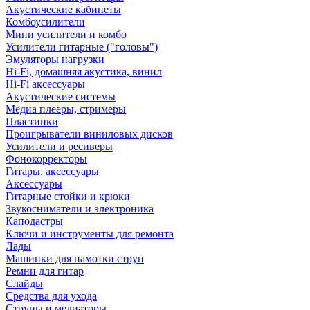
Акустические кабинеты
Комбоусилители
Мини усилители и комбо
Усилители гитарные ("головы")
Эмуляторы нагрузки
Hi-Fi, домашняя акустика, винил
Hi-Fi аксессуары
Акустические системы
Медиа плееры, стримеры
Пластинки
Проигрыватели виниловых дисков
Усилители и ресиверы
Фонокорректоры
Гитары, аксессуары
Аксессуары
Гитарные стойки и крюки
Звукосниматели и электроника
Каподастры
Ключи и инструменты для ремонта
Лады
Машинки для намотки струн
Ремни для гитар
Слайды
Средства для ухода
Струны и медиаторы