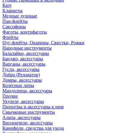
Казу
Кларнеты
Медные духовые
Пан-флейты
Саксофоны
Фаготы, контрфаготы
Флейты
Цуг-флейты, Окарины, Свистки, Рожки
Народные инструменты
Балалайки, аксессуары
Банджо, аксессуары
Варганы, аксессуары
Гусли, аксессуары
Добро (Резонатор)
Домры, аксессуары
Колесные лиры
Мандолины, аксессуары
Прочие
Укулеле, аксессуары
Пюпитры и аксессуары к ним
Смычковые инструменты
Альты, аксессуары
Виолончели, аксессуары
Канифоли, средства для ухода