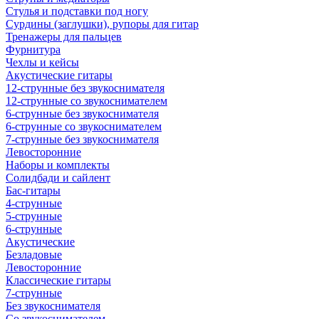
Стулья и подставки под ногу
Сурдины (заглушки), рупоры для гитар
Тренажеры для пальцев
Фурнитура
Чехлы и кейсы
Акустические гитары
12-струнные без звукоснимателя
12-струнные со звукоснимателем
6-струнные без звукоснимателя
6-струнные со звукоснимателем
7-струнные без звукоснимателя
Левосторонние
Наборы и комплекты
Солидбади и сайлент
Бас-гитары
4-струнные
5-струнные
6-струнные
Акустические
Безладовые
Левосторонние
Классические гитары
7-струнные
Без звукоснимателя
Со звукоснимателем