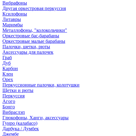
Вибрафоны
Другая оркестровая перкуссия
Ксилофоны
Литавры
Маримбы
Металлофоны, "колокольчики"
Оркестровые бас-барабаны
Оркестровые малые барабаны
Палочки, щетки, рюты
Аксессуары для палочек
Граб
Дуб
Карбон
Клен
Орех
Перкуссионные палочки, колотушки
Щетки и рюты
Перкуссия
Агого
Бонго
Вибраслэп
Глюкофоны, Ханги, аксессуары
Гуиро (калабасо)
Дарбука / Думбек
Джембе