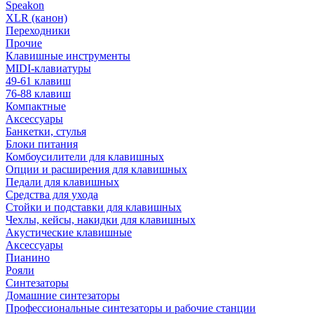
Speakon
XLR (канон)
Переходники
Прочие
Клавишные инструменты
MIDI-клавиатуры
49-61 клавиш
76-88 клавиш
Компактные
Аксессуары
Банкетки, стулья
Блоки питания
Комбоусилители для клавишных
Опции и расширения для клавишных
Педали для клавишных
Средства для ухода
Стойки и подставки для клавишных
Чехлы, кейсы, накидки для клавишных
Акустические клавишные
Аксессуары
Пианино
Рояли
Синтезаторы
Домашние синтезаторы
Профессиональные синтезаторы и рабочие станции