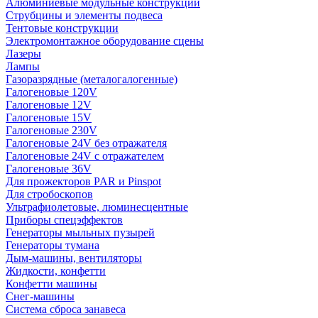
Алюминиевые модульные конструкции
Струбцины и элементы подвеса
Тентовые конструкции
Электромонтажное оборудование сцены
Лазеры
Лампы
Газоразрядные (металогалогенные)
Галогеновые 120V
Галогеновые 12V
Галогеновые 15V
Галогеновые 230V
Галогеновые 24V без отражателя
Галогеновые 24V с отражателем
Галогеновые 36V
Для прожекторов PAR и Pinspot
Для стробоскопов
Ультрафиолетовые, люминесцентные
Приборы спецэффектов
Генераторы мыльных пузырей
Генераторы тумана
Дым-машины, вентиляторы
Жидкости, конфетти
Конфетти машины
Снег-машины
Система сброса занавеса