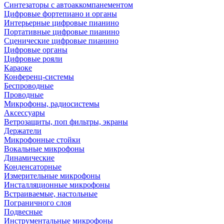
Синтезаторы с автоаккомпанементом
Цифровые фортепиано и органы
Интерьерные цифровые пианино
Портативные цифровые пианино
Сценические цифровые пианино
Цифровые органы
Цифровые рояли
Караоке
Конференц-системы
Беспроводные
Проводные
Микрофоны, радиосистемы
Аксессуары
Ветрозащиты, поп фильтры, экраны
Держатели
Микрофонные стойки
Вокальные микрофоны
Динамические
Конденсаторные
Измерительные микрофоны
Инсталляционные микрофоны
Встраиваемые, настольные
Пограничного слоя
Подвесные
Инструментальные микрофоны