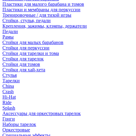
Пластики для малого барабана и томов
Пластики и мембраны для перкуссии
Тренировочные / для тихой игры
Стойки, стулья, педали
Крепления, зажимы, клэмпы, держатели
Педали
Рамы
Стойки для малых барабанов
Стойки для перкуссии
Стойки для тарелки и тома
Стойки для тарелок
Стойки для томов
Стойки для хай-хета
Стулья
Тарелки
China
Crash
Hi-Hat
Ride
Splash
Аксессуары для оркестровых тарелок
Гонги
Наборы тарелок
Оркестровые
Специальные эффекты