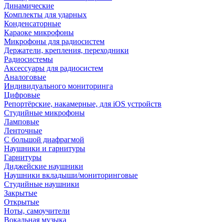
Динамические
Комплекты для ударных
Конденсаторные
Караоке микрофоны
Микрофоны для радиосистем
Держатели, крепления, переходники
Радиосистемы
Аксессуары для радиосистем
Аналоговые
Индивидуального мониторинга
Цифровые
Репортёрские, накамерные, для iOS устройств
Студийные микрофоны
Ламповые
Ленточные
С большой диафрагмой
Наушники и гарнитуры
Гарнитуры
Диджейские наушники
Наушники вкладыши/мониторинговые
Студийные наушники
Закрытые
Открытые
Ноты, самоучители
Вокальная музыка