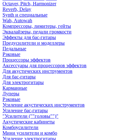
Octaver, Pitch, Harmonizer
Reverb, Delay
Synth и специальные
Wah, Autowah
Компрессоры, лимитеры, гейты
Эквалайзеры, педали громкости
Эффекты для бас-гитары
Предусилители и моделлеры
Педальные
Рэковые
Процессоры эффектов
Аксессуары для процессоров эффектов
Для акустических инструментов
Для бас-гитары
Для электрогитары
Карманные
Луперы
Рэковые
Усиление акустических инструментов
Усиление бас-гитары
"Усилители (""головы"")"
Акустические кабинеты
Комбоусилители
Мини усилители и комбо
Усиление электрогитары