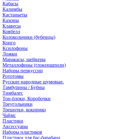
Кабасы
Калимбы
Кастаньеты
Кахоны
Клавесы
Ковбелл
Колокольчики (бубенцы)
Конго
Ксилофоны
Ложки
Маракасы, шейкеры
Металлофоны (глокеншпили)
Наборы перкуссии
Рототомы
Русские народные шумовые.
Тамбурины / Бубны
Тимбалес
Тон-блоки, Коробочки
Треугольники
Трещотки, кокирико
Чаймс
Пластики
Аксессуары
Наборы пластиков
Пластики для бас-барабана