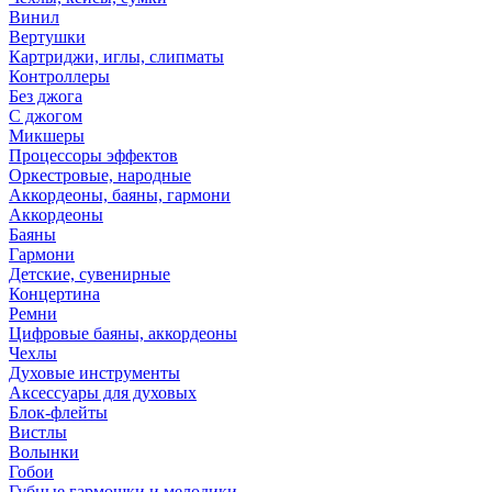
Винил
Вертушки
Картриджи, иглы, слипматы
Контроллеры
Без джога
С джогом
Микшеры
Процессоры эффектов
Оркестровые, народные
Аккордеоны, баяны, гармони
Аккордеоны
Баяны
Гармони
Детские, сувенирные
Концертина
Ремни
Цифровые баяны, аккордеоны
Чехлы
Духовые инструменты
Аксессуары для духовых
Блок-флейты
Вистлы
Волынки
Гобои
Губные гармошки и мелодики