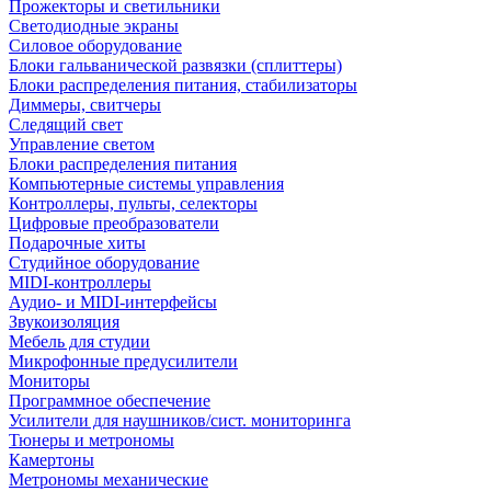
Прожекторы и светильники
Светодиодные экраны
Силовое оборудование
Блоки гальванической развязки (сплиттеры)
Блоки распределения питания, стабилизаторы
Диммеры, свитчеры
Следящий свет
Управление светом
Блоки распределения питания
Компьютерные системы управления
Контроллеры, пульты, селекторы
Цифровые преобразователи
Подарочные хиты
Студийное оборудование
MIDI-контроллеры
Аудио- и MIDI-интерфейсы
Звукоизоляция
Мебель для студии
Микрофонные предусилители
Мониторы
Программное обеспечение
Усилители для наушников/сист. мониторинга
Тюнеры и метрономы
Камертоны
Метрономы механические