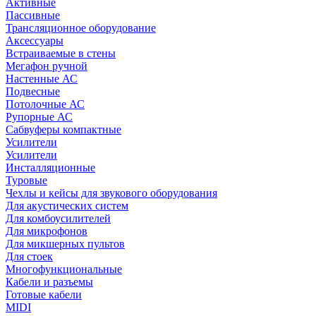
Активные
Пассивные
Трансляционное оборудование
Аксессуары
Встраиваемые в стены
Мегафон ручной
Настенные АС
Подвесные
Потолочные АС
Рупорные АС
Сабвуферы компактные
Усилители
Усилители
Инсталляционные
Туровые
Чехлы и кейсы для звукового оборудования
Для акустических систем
Для комбоусилителей
Для микрофонов
Для микшерных пультов
Для стоек
Многофункциональные
Кабели и разъемы
Готовые кабели
MIDI