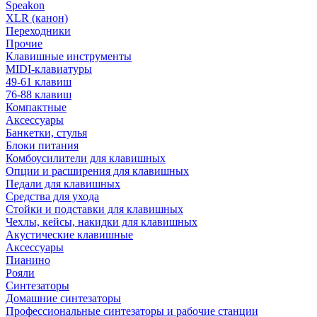
Speakon
XLR (канон)
Переходники
Прочие
Клавишные инструменты
MIDI-клавиатуры
49-61 клавиш
76-88 клавиш
Компактные
Аксессуары
Банкетки, стулья
Блоки питания
Комбоусилители для клавишных
Опции и расширения для клавишных
Педали для клавишных
Средства для ухода
Стойки и подставки для клавишных
Чехлы, кейсы, накидки для клавишных
Акустические клавишные
Аксессуары
Пианино
Рояли
Синтезаторы
Домашние синтезаторы
Профессиональные синтезаторы и рабочие станции