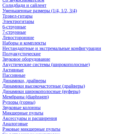
Солидбади и сайлент
Уменьшенные размеры (1/4, 1/2, 3/4)
Трэвел-гитары
Электрогитары
6-струнные
7-струнные
Левосторонние
Наборы и комплекты
Нестандартные и экстремальные конфигурации
Полуакустические
Звуковое оборудование
Акустические системы (широкополосные)
Активные
Пассивные
Динамики, драйверы
Динамики высокочастотные (драйверы)
Динамики широкополосные (вуферы)
Мембраны (diaphragm)
Рупоры (горны)
Звуковые колонны
Микшерные пульты
Аксессуары и расширения
Аналоговые
Рэковые микшерные пульты