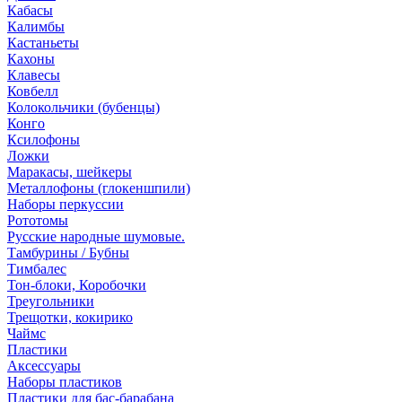
Кабасы
Калимбы
Кастаньеты
Кахоны
Клавесы
Ковбелл
Колокольчики (бубенцы)
Конго
Ксилофоны
Ложки
Маракасы, шейкеры
Металлофоны (глокеншпили)
Наборы перкуссии
Рототомы
Русские народные шумовые.
Тамбурины / Бубны
Тимбалес
Тон-блоки, Коробочки
Треугольники
Трещотки, кокирико
Чаймс
Пластики
Аксессуары
Наборы пластиков
Пластики для бас-барабана