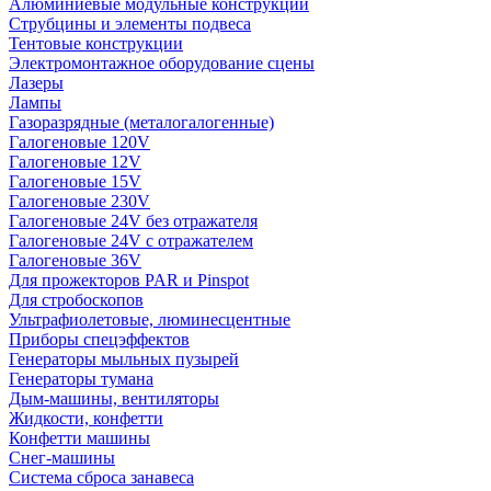
Алюминиевые модульные конструкции
Струбцины и элементы подвеса
Тентовые конструкции
Электромонтажное оборудование сцены
Лазеры
Лампы
Газоразрядные (металогалогенные)
Галогеновые 120V
Галогеновые 12V
Галогеновые 15V
Галогеновые 230V
Галогеновые 24V без отражателя
Галогеновые 24V с отражателем
Галогеновые 36V
Для прожекторов PAR и Pinspot
Для стробоскопов
Ультрафиолетовые, люминесцентные
Приборы спецэффектов
Генераторы мыльных пузырей
Генераторы тумана
Дым-машины, вентиляторы
Жидкости, конфетти
Конфетти машины
Снег-машины
Система сброса занавеса