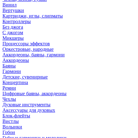
Винил
Вертушки
Картриджи, иглы, слипматы
Контроллеры
Без джога
С джогом
Микшеры
Процессоры эффектов
Оркестровые, народные
Аккордеоны, баяны, гармони
Аккордеоны
Баяны
Гармони
Детские, сувенирные
Концертина
Ремни
Цифровые баяны, аккордеоны
Чехлы
Духовые инструменты
Аксессуары для духовых
Блок-флейты
Вистлы
Волынки
Гобои
Губные гармошки и мелодики