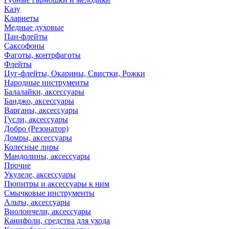
Казу
Кларнеты
Медные духовые
Пан-флейты
Саксофоны
Фаготы, контрфаготы
Флейты
Цуг-флейты, Окарины, Свистки, Рожки
Народные инструменты
Балалайки, аксессуары
Банджо, аксессуары
Варганы, аксессуары
Гусли, аксессуары
Добро (Резонатор)
Домры, аксессуары
Колесные лиры
Мандолины, аксессуары
Прочие
Укулеле, аксессуары
Пюпитры и аксессуары к ним
Смычковые инструменты
Альты, аксессуары
Виолончели, аксессуары
Канифоли, средства для ухода