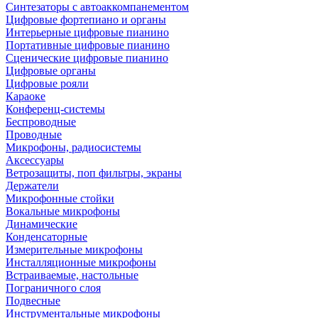
Синтезаторы с автоаккомпанементом
Цифровые фортепиано и органы
Интерьерные цифровые пианино
Портативные цифровые пианино
Сценические цифровые пианино
Цифровые органы
Цифровые рояли
Караоке
Конференц-системы
Беспроводные
Проводные
Микрофоны, радиосистемы
Аксессуары
Ветрозащиты, поп фильтры, экраны
Держатели
Микрофонные стойки
Вокальные микрофоны
Динамические
Конденсаторные
Измерительные микрофоны
Инсталляционные микрофоны
Встраиваемые, настольные
Пограничного слоя
Подвесные
Инструментальные микрофоны