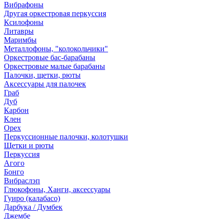
Вибрафоны
Другая оркестровая перкуссия
Ксилофоны
Литавры
Маримбы
Металлофоны, "колокольчики"
Оркестровые бас-барабаны
Оркестровые малые барабаны
Палочки, щетки, рюты
Аксессуары для палочек
Граб
Дуб
Карбон
Клен
Орех
Перкуссионные палочки, колотушки
Щетки и рюты
Перкуссия
Агого
Бонго
Вибраслэп
Глюкофоны, Ханги, аксессуары
Гуиро (калабасо)
Дарбука / Думбек
Джембе