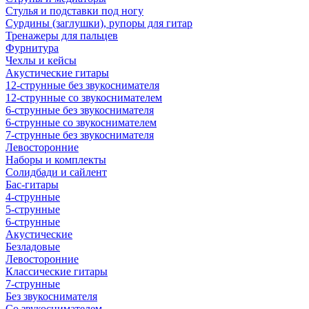
Стулья и подставки под ногу
Сурдины (заглушки), рупоры для гитар
Тренажеры для пальцев
Фурнитура
Чехлы и кейсы
Акустические гитары
12-струнные без звукоснимателя
12-струнные со звукоснимателем
6-струнные без звукоснимателя
6-струнные со звукоснимателем
7-струнные без звукоснимателя
Левосторонние
Наборы и комплекты
Солидбади и сайлент
Бас-гитары
4-струнные
5-струнные
6-струнные
Акустические
Безладовые
Левосторонние
Классические гитары
7-струнные
Без звукоснимателя
Со звукоснимателем