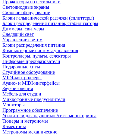
Прожекторы и светильники
Светодиодные экраны
Силовое оборудование
Блоки гальванической развязки (сплиттеры)
Блоки распределения питания, стабилизаторы
Диммеры, свитчеры
Следящий свет
Управление светом
Блоки распределения питания
Компьютерные системы управления
Контроллеры, пульты, селекторы
Цифровые преобразователи
Подарочные хиты
Студийное оборудование
MIDI-контроллеры
Аудио- и MIDI-интерфейсы
Звукоизоляция
Мебель для студии
Микрофонные предусилители
Мониторы
Программное обеспечение
Усилители для наушников/сист. мониторинга
Тюнеры и метрономы
Камертоны
Метрономы механические