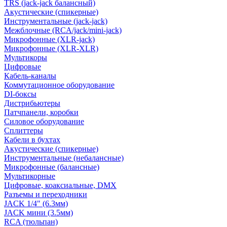
TRS (jack-jack балансный)
Акустические (спикерные)
Инструментальные (jack-jack)
Межблочные (RCA/jack/mini-jack)
Микрофонные (XLR-jack)
Микрофонные (XLR-XLR)
Мультикоры
Цифровые
Кабель-каналы
Коммутационное оборудование
DI-боксы
Дистрибьютеры
Патчпанели, коробки
Силовое оборудование
Сплиттеры
Кабели в бухтах
Акустические (спикерные)
Инструментальные (небалансные)
Микрофонные (балансные)
Мультикорные
Цифровые, коаксиальные, DMX
Разъемы и переходники
JACK 1/4" (6.3мм)
JACK мини (3.5мм)
RCA (тюльпан)