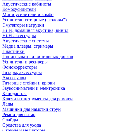
Акустические кабинеты
Комбоусилители
Мини усилители и комбо
Усилители гитарные ("головы")
Эмуляторы нагрузки
Hi-Fi, домашняя акустика, винил
Hi-Fi аксессуары
Акустические системы
Медиа плееры, стримеры
Пластинки
Проигрыватели виниловых дисков
Усилители и ресиверы
Фонокорректоры
Гитары, аксессуары
Аксессуары
Гитарные стойки и крюки
Звукосниматели и электроника
Каподастры
Ключи и инструменты для ремонта
Лады
Машинки для намотки струн
Ремни для гитар
Слайды
Средства для ухода
Струны и медиаторы