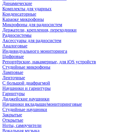
Динамические
Комплекты для ударных
Конденсаторные
Караоке микрофоны
Микрофоны для радиосистем
Держатели, крепления, переходники
Радиосистемы
Аксессуары для радиосистем
Аналоговые
Индивидуального мониторинга
Цифровые
Репортёрские, накамерные, для iOS устройств
Студийные микрофоны
Ламповые
Ленточные
С большой диафрагмой
Наушники и гарнитуры
Гарнитуры
Диджейские наушники
Наушники вкладыши/мониторинговые
Студийные наушники
Закрытые
Открытые
Ноты, самоучители
Вокальная музыка