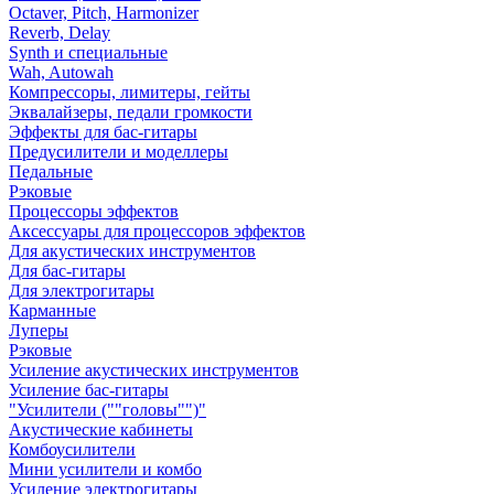
Octaver, Pitch, Harmonizer
Reverb, Delay
Synth и специальные
Wah, Autowah
Компрессоры, лимитеры, гейты
Эквалайзеры, педали громкости
Эффекты для бас-гитары
Предусилители и моделлеры
Педальные
Рэковые
Процессоры эффектов
Аксессуары для процессоров эффектов
Для акустических инструментов
Для бас-гитары
Для электрогитары
Карманные
Луперы
Рэковые
Усиление акустических инструментов
Усиление бас-гитары
"Усилители (""головы"")"
Акустические кабинеты
Комбоусилители
Мини усилители и комбо
Усиление электрогитары