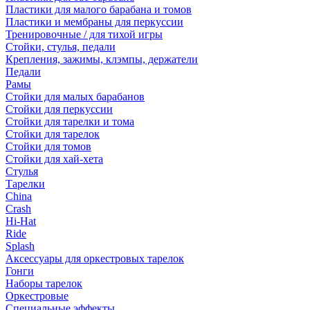
Пластики для малого барабана и томов
Пластики и мембраны для перкуссии
Тренировочные / для тихой игры
Стойки, стулья, педали
Крепления, зажимы, клэмпы, держатели
Педали
Рамы
Стойки для малых барабанов
Стойки для перкуссии
Стойки для тарелки и тома
Стойки для тарелок
Стойки для томов
Стойки для хай-хета
Стулья
Тарелки
China
Crash
Hi-Hat
Ride
Splash
Аксессуары для оркестровых тарелок
Гонги
Наборы тарелок
Оркестровые
Специальные эффекты