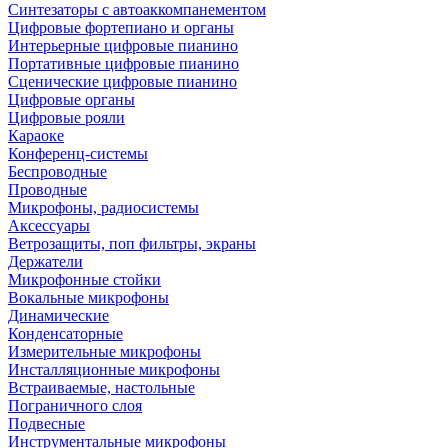
Синтезаторы с автоаккомпанементом
Цифровые фортепиано и органы
Интерьерные цифровые пианино
Портативные цифровые пианино
Сценические цифровые пианино
Цифровые органы
Цифровые рояли
Караоке
Конференц-системы
Беспроводные
Проводные
Микрофоны, радиосистемы
Аксессуары
Ветрозащиты, поп фильтры, экраны
Держатели
Микрофонные стойки
Вокальные микрофоны
Динамические
Конденсаторные
Измерительные микрофоны
Инсталляционные микрофоны
Встраиваемые, настольные
Пограничного слоя
Подвесные
Инструментальные микрофоны