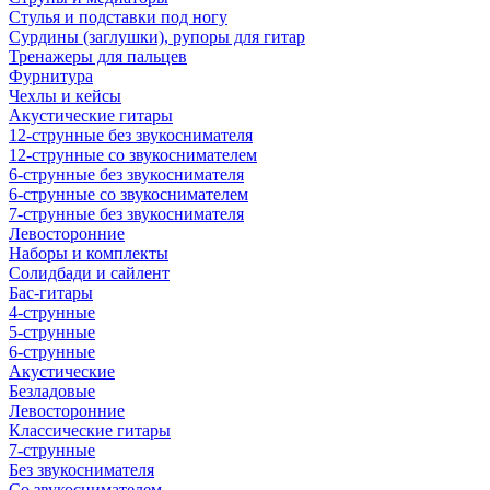
Стулья и подставки под ногу
Сурдины (заглушки), рупоры для гитар
Тренажеры для пальцев
Фурнитура
Чехлы и кейсы
Акустические гитары
12-струнные без звукоснимателя
12-струнные со звукоснимателем
6-струнные без звукоснимателя
6-струнные со звукоснимателем
7-струнные без звукоснимателя
Левосторонние
Наборы и комплекты
Солидбади и сайлент
Бас-гитары
4-струнные
5-струнные
6-струнные
Акустические
Безладовые
Левосторонние
Классические гитары
7-струнные
Без звукоснимателя
Со звукоснимателем