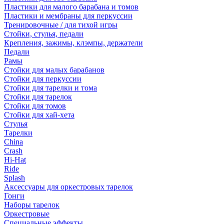
Пластики для малого барабана и томов
Пластики и мембраны для перкуссии
Тренировочные / для тихой игры
Стойки, стулья, педали
Крепления, зажимы, клэмпы, держатели
Педали
Рамы
Стойки для малых барабанов
Стойки для перкуссии
Стойки для тарелки и тома
Стойки для тарелок
Стойки для томов
Стойки для хай-хета
Стулья
Тарелки
China
Crash
Hi-Hat
Ride
Splash
Аксессуары для оркестровых тарелок
Гонги
Наборы тарелок
Оркестровые
Специальные эффекты