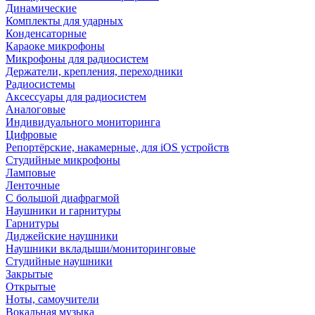
Динамические
Комплекты для ударных
Конденсаторные
Караоке микрофоны
Микрофоны для радиосистем
Держатели, крепления, переходники
Радиосистемы
Аксессуары для радиосистем
Аналоговые
Индивидуального мониторинга
Цифровые
Репортёрские, накамерные, для iOS устройств
Студийные микрофоны
Ламповые
Ленточные
С большой диафрагмой
Наушники и гарнитуры
Гарнитуры
Диджейские наушники
Наушники вкладыши/мониторинговые
Студийные наушники
Закрытые
Открытые
Ноты, самоучители
Вокальная музыка