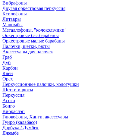
Вибрафоны
Другая оркестровая перкуссия
Ксилофоны
Литавры
Маримбы
Металлофоны, "колокольчики"
Оркестровые бас-барабаны
Оркестровые малые барабаны
Палочки, щетки, рюты
Аксессуары для палочек
Граб
Дуб
Карбон
Клен
Орех
Перкуссионные палочки, колотушки
Щетки и рюты
Перкуссия
Агого
Бонго
Вибраслэп
Глюкофоны, Ханги, аксессуары
Гуиро (калабасо)
Дарбука / Думбек
Джембе