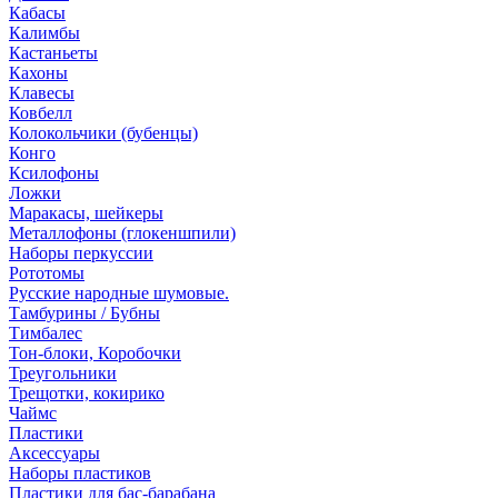
Кабасы
Калимбы
Кастаньеты
Кахоны
Клавесы
Ковбелл
Колокольчики (бубенцы)
Конго
Ксилофоны
Ложки
Маракасы, шейкеры
Металлофоны (глокеншпили)
Наборы перкуссии
Рототомы
Русские народные шумовые.
Тамбурины / Бубны
Тимбалес
Тон-блоки, Коробочки
Треугольники
Трещотки, кокирико
Чаймс
Пластики
Аксессуары
Наборы пластиков
Пластики для бас-барабана