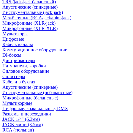
TRS (jack-jack балансный)
Акустические (спикерные)
Инструментальные (jack-jack)
Межблочные (RCA/jack/mini-jack)
Микрофонные (XLR-jack)
Микрофонные (XLR-XLR)
Мультикоры
Цифровые
Кабель-каналы
Коммутационное оборудование
DI-боксы
Дистрибьютеры
Патчпанели, коробки
Силовое оборудование
Сплиттеры
Кабели в бухтах
Акустические (спикерные)
Инструментальные (небалансные)
Микрофонные (балансные)
Мультикорные
Цифровые, коаксиальные, DMX
Разъемы и переходники
JACK 1/4" (6.3мм)
JACK мини (3.5мм)
RCA (тюльпан)