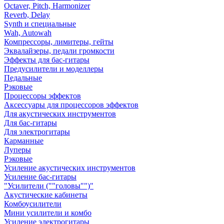
Octaver, Pitch, Harmonizer
Reverb, Delay
Synth и специальные
Wah, Autowah
Компрессоры, лимитеры, гейты
Эквалайзеры, педали громкости
Эффекты для бас-гитары
Предусилители и моделлеры
Педальные
Рэковые
Процессоры эффектов
Аксессуары для процессоров эффектов
Для акустических инструментов
Для бас-гитары
Для электрогитары
Карманные
Луперы
Рэковые
Усиление акустических инструментов
Усиление бас-гитары
"Усилители (""головы"")"
Акустические кабинеты
Комбоусилители
Мини усилители и комбо
Усиление электрогитары