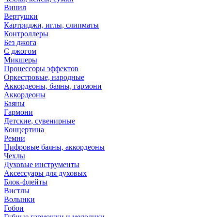
Винил
Вертушки
Картриджи, иглы, слипматы
Контроллеры
Без джога
С джогом
Микшеры
Процессоры эффектов
Оркестровые, народные
Аккордеоны, баяны, гармони
Аккордеоны
Баяны
Гармони
Детские, сувенирные
Концертина
Ремни
Цифровые баяны, аккордеоны
Чехлы
Духовые инструменты
Аксессуары для духовых
Блок-флейты
Вистлы
Волынки
Гобои
Губные гармошки и мелодики