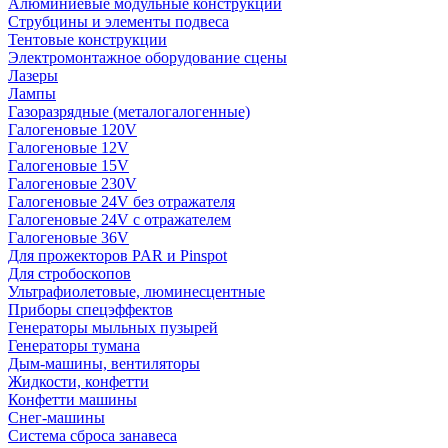
Алюминиевые модульные конструкции
Струбцины и элементы подвеса
Тентовые конструкции
Электромонтажное оборудование сцены
Лазеры
Лампы
Газоразрядные (металогалогенные)
Галогеновые 120V
Галогеновые 12V
Галогеновые 15V
Галогеновые 230V
Галогеновые 24V без отражателя
Галогеновые 24V с отражателем
Галогеновые 36V
Для прожекторов PAR и Pinspot
Для стробоскопов
Ультрафиолетовые, люминесцентные
Приборы спецэффектов
Генераторы мыльных пузырей
Генераторы тумана
Дым-машины, вентиляторы
Жидкости, конфетти
Конфетти машины
Снег-машины
Система сброса занавеса