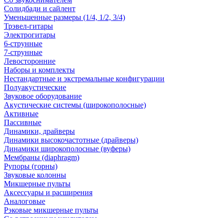
Солидбади и сайлент
Уменьшенные размеры (1/4, 1/2, 3/4)
Трэвел-гитары
Электрогитары
6-струнные
7-струнные
Левосторонние
Наборы и комплекты
Нестандартные и экстремальные конфигурации
Полуакустические
Звуковое оборудование
Акустические системы (широкополосные)
Активные
Пассивные
Динамики, драйверы
Динамики высокочастотные (драйверы)
Динамики широкополосные (вуферы)
Мембраны (diaphragm)
Рупоры (горны)
Звуковые колонны
Микшерные пульты
Аксессуары и расширения
Аналоговые
Рэковые микшерные пульты