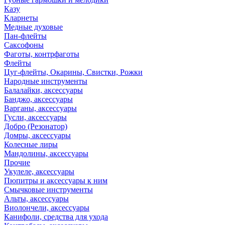
Казу
Кларнеты
Медные духовые
Пан-флейты
Саксофоны
Фаготы, контрфаготы
Флейты
Цуг-флейты, Окарины, Свистки, Рожки
Народные инструменты
Балалайки, аксессуары
Банджо, аксессуары
Варганы, аксессуары
Гусли, аксессуары
Добро (Резонатор)
Домры, аксессуары
Колесные лиры
Мандолины, аксессуары
Прочие
Укулеле, аксессуары
Пюпитры и аксессуары к ним
Смычковые инструменты
Альты, аксессуары
Виолончели, аксессуары
Канифоли, средства для ухода