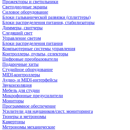
Прожекторы и светильники
Светодиодные экраны
Силовое оборудование
Блоки гальванической развязки (сплиттеры)
Блоки распределения питания, стабилизаторы
Диммеры, свитчеры
Следящий свет
Управление светом
Блоки распределения питания
Компьютерные системы управления
Контроллеры, пульты, селекторы
Цифровые преобразователи
Подарочные хиты
Студийное оборудование
MIDI-контроллеры
Аудио- и MIDI-интерфейсы
Звукоизоляция
Мебель для студии
Микрофонные предусилители
Мониторы
Программное обеспечение
Усилители для наушников/сист. мониторинга
Тюнеры и метрономы
Камертоны
Метрономы механические