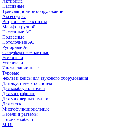
Активные
Пассивные
Трансляционное оборудование
Аксессуары
Встраиваемые в стены
Мегафон ручной
Настенные АС
Подвесные
Потолочные АС
Рупорные АС
Сабвуферы компактные
Усилители
Усилители
Инсталляционные
Туровые
Чехлы и кейсы для звукового оборудования
Для акустических систем
Для комбоусилителей
Для микрофонов
Для микшерных пультов
Для стоек
Многофункциональные
Кабели и разъемы
Готовые кабели
MIDI