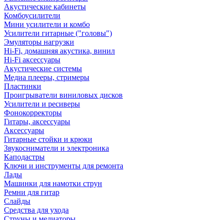
Акустические кабинеты
Комбоусилители
Мини усилители и комбо
Усилители гитарные ("головы")
Эмуляторы нагрузки
Hi-Fi, домашняя акустика, винил
Hi-Fi аксессуары
Акустические системы
Медиа плееры, стримеры
Пластинки
Проигрыватели виниловых дисков
Усилители и ресиверы
Фонокорректоры
Гитары, аксессуары
Аксессуары
Гитарные стойки и крюки
Звукосниматели и электроника
Каподастры
Ключи и инструменты для ремонта
Лады
Машинки для намотки струн
Ремни для гитар
Слайды
Средства для ухода
Струны и медиаторы