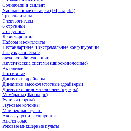
Солидбади и сайлент
Уменьшенные размеры (1/4, 1/2, 3/4)
Трэвел-гитары
Электрогитары
6-струнные
7-струнные
Левосторонние
Наборы и комплекты
Нестандартные и экстремальные конфигурации
Полуакустические
Звуковое оборудование
Акустические системы (широкополосные)
Активные
Пассивные
Динамики, драйверы
Динамики высокочастотные (драйверы)
Динамики широкополосные (вуферы)
Мембраны (diaphragm)
Рупоры (горны)
Звуковые колонны
Микшерные пульты
Аксессуары и расширения
Аналоговые
Рэковые микшерные пульты