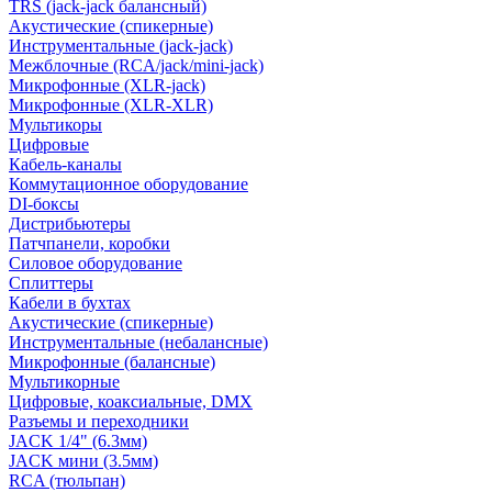
TRS (jack-jack балансный)
Акустические (спикерные)
Инструментальные (jack-jack)
Межблочные (RCA/jack/mini-jack)
Микрофонные (XLR-jack)
Микрофонные (XLR-XLR)
Мультикоры
Цифровые
Кабель-каналы
Коммутационное оборудование
DI-боксы
Дистрибьютеры
Патчпанели, коробки
Силовое оборудование
Сплиттеры
Кабели в бухтах
Акустические (спикерные)
Инструментальные (небалансные)
Микрофонные (балансные)
Мультикорные
Цифровые, коаксиальные, DMX
Разъемы и переходники
JACK 1/4" (6.3мм)
JACK мини (3.5мм)
RCA (тюльпан)