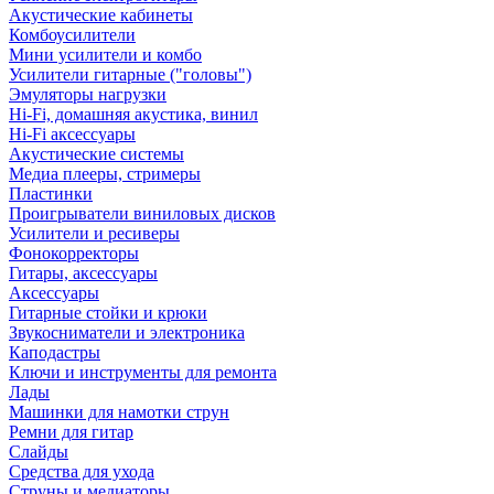
Акустические кабинеты
Комбоусилители
Мини усилители и комбо
Усилители гитарные ("головы")
Эмуляторы нагрузки
Hi-Fi, домашняя акустика, винил
Hi-Fi аксессуары
Акустические системы
Медиа плееры, стримеры
Пластинки
Проигрыватели виниловых дисков
Усилители и ресиверы
Фонокорректоры
Гитары, аксессуары
Аксессуары
Гитарные стойки и крюки
Звукосниматели и электроника
Каподастры
Ключи и инструменты для ремонта
Лады
Машинки для намотки струн
Ремни для гитар
Слайды
Средства для ухода
Струны и медиаторы