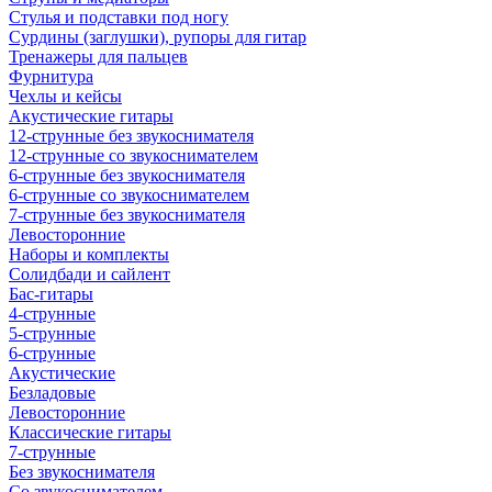
Стулья и подставки под ногу
Сурдины (заглушки), рупоры для гитар
Тренажеры для пальцев
Фурнитура
Чехлы и кейсы
Акустические гитары
12-струнные без звукоснимателя
12-струнные со звукоснимателем
6-струнные без звукоснимателя
6-струнные со звукоснимателем
7-струнные без звукоснимателя
Левосторонние
Наборы и комплекты
Солидбади и сайлент
Бас-гитары
4-струнные
5-струнные
6-струнные
Акустические
Безладовые
Левосторонние
Классические гитары
7-струнные
Без звукоснимателя
Со звукоснимателем