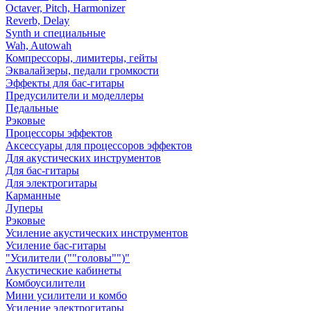
Octaver, Pitch, Harmonizer
Reverb, Delay
Synth и специальные
Wah, Autowah
Компрессоры, лимитеры, гейты
Эквалайзеры, педали громкости
Эффекты для бас-гитары
Предусилители и моделлеры
Педальные
Рэковые
Процессоры эффектов
Аксессуары для процессоров эффектов
Для акустических инструментов
Для бас-гитары
Для электрогитары
Карманные
Луперы
Рэковые
Усиление акустических инструментов
Усиление бас-гитары
"Усилители (""головы"")"
Акустические кабинеты
Комбоусилители
Мини усилители и комбо
Усиление электрогитары