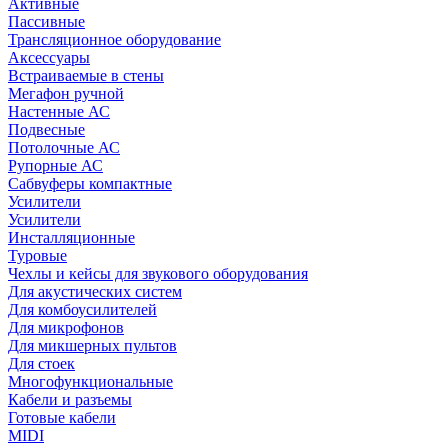
Активные
Пассивные
Трансляционное оборудование
Аксессуары
Встраиваемые в стены
Мегафон ручной
Настенные АС
Подвесные
Потолочные АС
Рупорные АС
Сабвуферы компактные
Усилители
Усилители
Инсталляционные
Туровые
Чехлы и кейсы для звукового оборудования
Для акустических систем
Для комбоусилителей
Для микрофонов
Для микшерных пультов
Для стоек
Многофункциональные
Кабели и разъемы
Готовые кабели
MIDI