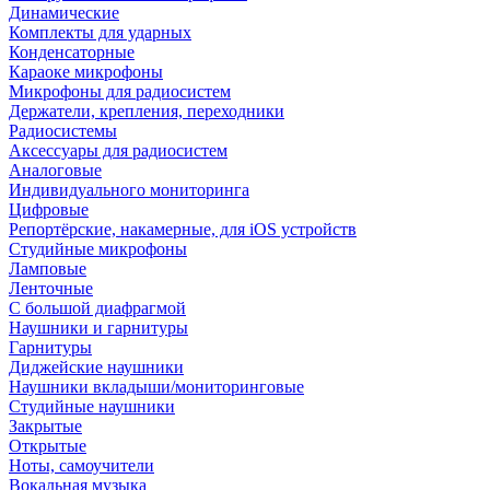
Динамические
Комплекты для ударных
Конденсаторные
Караоке микрофоны
Микрофоны для радиосистем
Держатели, крепления, переходники
Радиосистемы
Аксессуары для радиосистем
Аналоговые
Индивидуального мониторинга
Цифровые
Репортёрские, накамерные, для iOS устройств
Студийные микрофоны
Ламповые
Ленточные
С большой диафрагмой
Наушники и гарнитуры
Гарнитуры
Диджейские наушники
Наушники вкладыши/мониторинговые
Студийные наушники
Закрытые
Открытые
Ноты, самоучители
Вокальная музыка