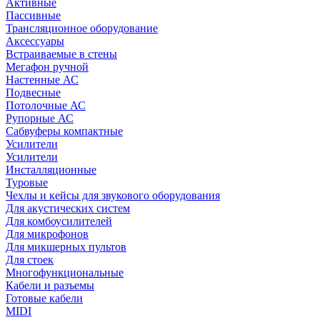
Активные
Пассивные
Трансляционное оборудование
Аксессуары
Встраиваемые в стены
Мегафон ручной
Настенные АС
Подвесные
Потолочные АС
Рупорные АС
Сабвуферы компактные
Усилители
Усилители
Инсталляционные
Туровые
Чехлы и кейсы для звукового оборудования
Для акустических систем
Для комбоусилителей
Для микрофонов
Для микшерных пультов
Для стоек
Многофункциональные
Кабели и разъемы
Готовые кабели
MIDI