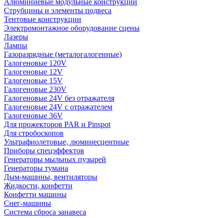
Алюминиевые модульные конструкции
Струбцины и элементы подвеса
Тентовые конструкции
Электромонтажное оборудование сцены
Лазеры
Лампы
Газоразрядные (металогалогенные)
Галогеновые 120V
Галогеновые 12V
Галогеновые 15V
Галогеновые 230V
Галогеновые 24V без отражателя
Галогеновые 24V с отражателем
Галогеновые 36V
Для прожекторов PAR и Pinspot
Для стробоскопов
Ультрафиолетовые, люминесцентные
Приборы спецэффектов
Генераторы мыльных пузырей
Генераторы тумана
Дым-машины, вентиляторы
Жидкости, конфетти
Конфетти машины
Снег-машины
Система сброса занавеса