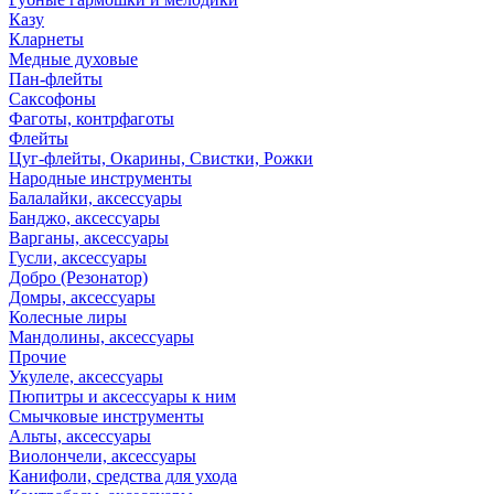
Казу
Кларнеты
Медные духовые
Пан-флейты
Саксофоны
Фаготы, контрфаготы
Флейты
Цуг-флейты, Окарины, Свистки, Рожки
Народные инструменты
Балалайки, аксессуары
Банджо, аксессуары
Варганы, аксессуары
Гусли, аксессуары
Добро (Резонатор)
Домры, аксессуары
Колесные лиры
Мандолины, аксессуары
Прочие
Укулеле, аксессуары
Пюпитры и аксессуары к ним
Смычковые инструменты
Альты, аксессуары
Виолончели, аксессуары
Канифоли, средства для ухода