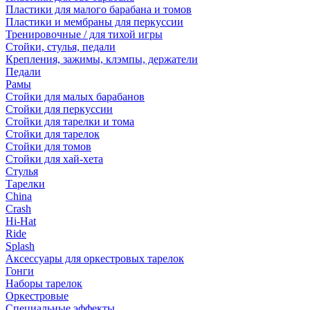
Пластики для малого барабана и томов
Пластики и мембраны для перкуссии
Тренировочные / для тихой игры
Стойки, стулья, педали
Крепления, зажимы, клэмпы, держатели
Педали
Рамы
Стойки для малых барабанов
Стойки для перкуссии
Стойки для тарелки и тома
Стойки для тарелок
Стойки для томов
Стойки для хай-хета
Стулья
Тарелки
China
Crash
Hi-Hat
Ride
Splash
Аксессуары для оркестровых тарелок
Гонги
Наборы тарелок
Оркестровые
Специальные эффекты