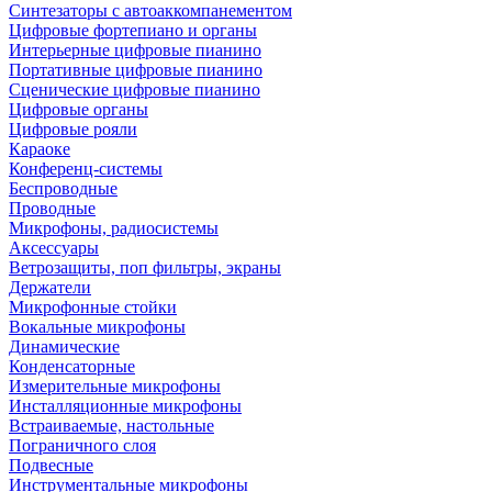
Синтезаторы с автоаккомпанементом
Цифровые фортепиано и органы
Интерьерные цифровые пианино
Портативные цифровые пианино
Сценические цифровые пианино
Цифровые органы
Цифровые рояли
Караоке
Конференц-системы
Беспроводные
Проводные
Микрофоны, радиосистемы
Аксессуары
Ветрозащиты, поп фильтры, экраны
Держатели
Микрофонные стойки
Вокальные микрофоны
Динамические
Конденсаторные
Измерительные микрофоны
Инсталляционные микрофоны
Встраиваемые, настольные
Пограничного слоя
Подвесные
Инструментальные микрофоны