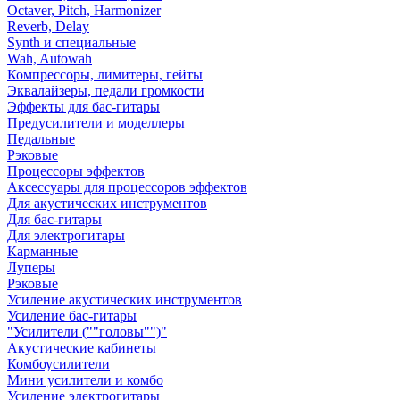
Octaver, Pitch, Harmonizer
Reverb, Delay
Synth и специальные
Wah, Autowah
Компрессоры, лимитеры, гейты
Эквалайзеры, педали громкости
Эффекты для бас-гитары
Предусилители и моделлеры
Педальные
Рэковые
Процессоры эффектов
Аксессуары для процессоров эффектов
Для акустических инструментов
Для бас-гитары
Для электрогитары
Карманные
Луперы
Рэковые
Усиление акустических инструментов
Усиление бас-гитары
"Усилители (""головы"")"
Акустические кабинеты
Комбоусилители
Мини усилители и комбо
Усиление электрогитары