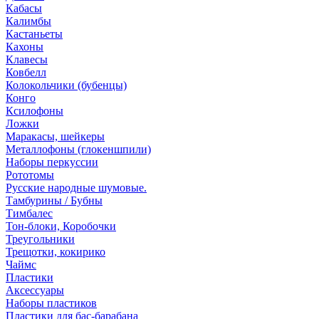
Кабасы
Калимбы
Кастаньеты
Кахоны
Клавесы
Ковбелл
Колокольчики (бубенцы)
Конго
Ксилофоны
Ложки
Маракасы, шейкеры
Металлофоны (глокеншпили)
Наборы перкуссии
Рототомы
Русские народные шумовые.
Тамбурины / Бубны
Тимбалес
Тон-блоки, Коробочки
Треугольники
Трещотки, кокирико
Чаймс
Пластики
Аксессуары
Наборы пластиков
Пластики для бас-барабана