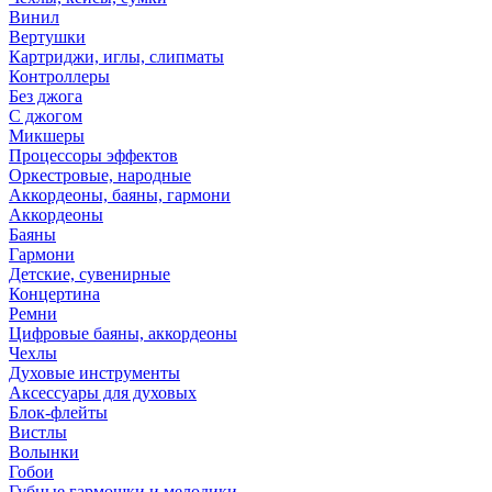
Винил
Вертушки
Картриджи, иглы, слипматы
Контроллеры
Без джога
С джогом
Микшеры
Процессоры эффектов
Оркестровые, народные
Аккордеоны, баяны, гармони
Аккордеоны
Баяны
Гармони
Детские, сувенирные
Концертина
Ремни
Цифровые баяны, аккордеоны
Чехлы
Духовые инструменты
Аксессуары для духовых
Блок-флейты
Вистлы
Волынки
Гобои
Губные гармошки и мелодики