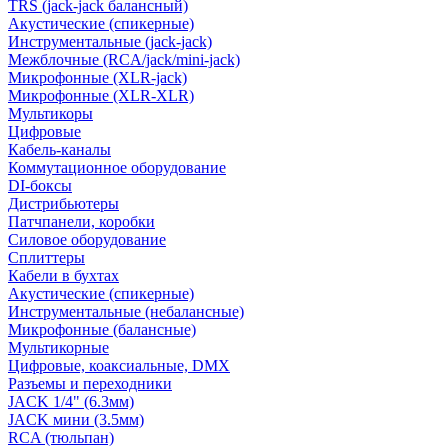
TRS (jack-jack балансный)
Акустические (спикерные)
Инструментальные (jack-jack)
Межблочные (RCA/jack/mini-jack)
Микрофонные (XLR-jack)
Микрофонные (XLR-XLR)
Мультикоры
Цифровые
Кабель-каналы
Коммутационное оборудование
DI-боксы
Дистрибьютеры
Патчпанели, коробки
Силовое оборудование
Сплиттеры
Кабели в бухтах
Акустические (спикерные)
Инструментальные (небалансные)
Микрофонные (балансные)
Мультикорные
Цифровые, коаксиальные, DMX
Разъемы и переходники
JACK 1/4" (6.3мм)
JACK мини (3.5мм)
RCA (тюльпан)