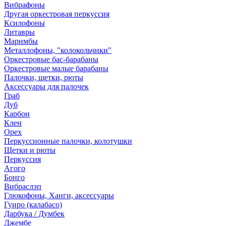
Вибрафоны
Другая оркестровая перкуссия
Ксилофоны
Литавры
Маримбы
Металлофоны, "колокольчики"
Оркестровые бас-барабаны
Оркестровые малые барабаны
Палочки, щетки, рюты
Аксессуары для палочек
Граб
Дуб
Карбон
Клен
Орех
Перкуссионные палочки, колотушки
Щетки и рюты
Перкуссия
Агого
Бонго
Вибраслэп
Глюкофоны, Ханги, аксессуары
Гуиро (калабасо)
Дарбука / Думбек
Джембе