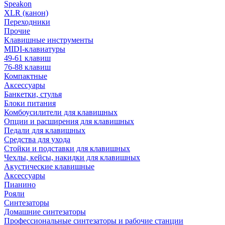
Speakon
XLR (канон)
Переходники
Прочие
Клавишные инструменты
MIDI-клавиатуры
49-61 клавиш
76-88 клавиш
Компактные
Аксессуары
Банкетки, стулья
Блоки питания
Комбоусилители для клавишных
Опции и расширения для клавишных
Педали для клавишных
Средства для ухода
Стойки и подставки для клавишных
Чехлы, кейсы, накидки для клавишных
Акустические клавишные
Аксессуары
Пианино
Рояли
Синтезаторы
Домашние синтезаторы
Профессиональные синтезаторы и рабочие станции