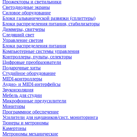
Прожекторы и светильники
Светодиодные экраны
Силовое оборудование
Блоки гальванической развязки (сплиттеры)
Блоки распределения питания, стабилизаторы
Диммеры, свитчеры
Следящий свет
Управление светом
Блоки распределения питания
Компьютерные системы управления
Контроллеры, пульты, селекторы
Цифровые преобразователи
Подарочные хиты
Студийное оборудование
MIDI-контроллеры
Аудио- и MIDI-интерфейсы
Звукоизоляция
Мебель для студии
Микрофонные предусилители
Мониторы
Программное обеспечение
Усилители для наушников/сист. мониторинга
Тюнеры и метрономы
Камертоны
Метрономы механические