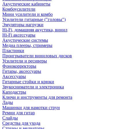
Акустические кабинеты
Комбоусилители
Мини усилители и комбо
Усилители гитарные ("головы")
Эмуляторы нагрузки
Hi-Fi, домашняя акустика, винил
Hi-Fi аксессуары
Акустические системы
Медиа плееры, стримеры
Пластинки
Проигрыватели виниловых дисков
Усилители и ресиверы
Фонокорректоры
Гитары, аксессуары
Аксессуары
Гитарные стойки и крюки
Звукосниматели и электроника
Каподастры
Ключи и инструменты для ремонта
Лады
Машинки для намотки струн
Ремни для гитар
Слайды
Средства для ухода
Струны и медиаторы