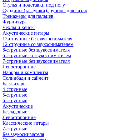
Стулья и подставки под ногу
Сурдины (заглушки), рупоры для гитар
Тренажеры для пальцев
Фурнитура
Чехлы и кейсы
Акустические гитары
12-струнные без звукоснимателя
12-струнные со звукоснимателем
6-струнные без звукоснимателя
6-струнные со звукоснимателем
7-струнные без звукоснимателя
Левосторонние
Наборы и комплекты
Солидбади и сайлент
Бас-гитары
4-струнные
5-струнные
6-струнные
Акустические
Безладовые
Левосторонние
Классические гитары
7-струнные
Без звукоснимателя
Со звукоснимателем