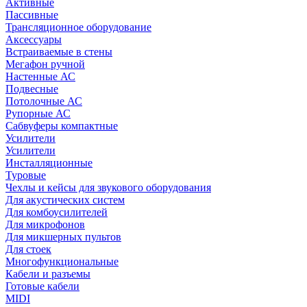
Активные
Пассивные
Трансляционное оборудование
Аксессуары
Встраиваемые в стены
Мегафон ручной
Настенные АС
Подвесные
Потолочные АС
Рупорные АС
Сабвуферы компактные
Усилители
Усилители
Инсталляционные
Туровые
Чехлы и кейсы для звукового оборудования
Для акустических систем
Для комбоусилителей
Для микрофонов
Для микшерных пультов
Для стоек
Многофункциональные
Кабели и разъемы
Готовые кабели
MIDI