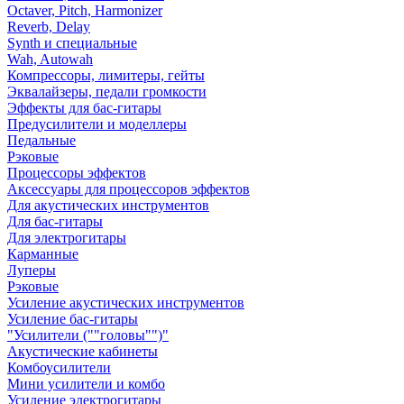
Octaver, Pitch, Harmonizer
Reverb, Delay
Synth и специальные
Wah, Autowah
Компрессоры, лимитеры, гейты
Эквалайзеры, педали громкости
Эффекты для бас-гитары
Предусилители и моделлеры
Педальные
Рэковые
Процессоры эффектов
Аксессуары для процессоров эффектов
Для акустических инструментов
Для бас-гитары
Для электрогитары
Карманные
Луперы
Рэковые
Усиление акустических инструментов
Усиление бас-гитары
"Усилители (""головы"")"
Акустические кабинеты
Комбоусилители
Мини усилители и комбо
Усиление электрогитары