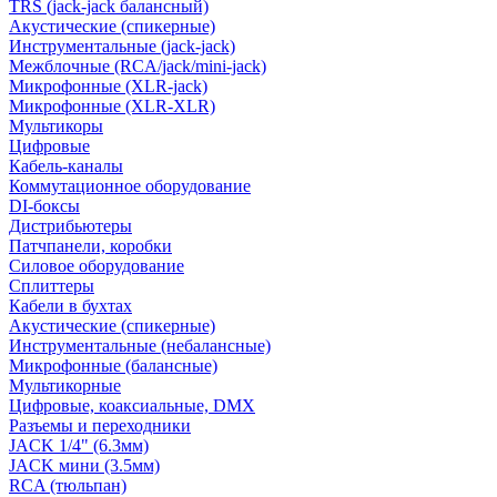
TRS (jack-jack балансный)
Акустические (спикерные)
Инструментальные (jack-jack)
Межблочные (RCA/jack/mini-jack)
Микрофонные (XLR-jack)
Микрофонные (XLR-XLR)
Мультикоры
Цифровые
Кабель-каналы
Коммутационное оборудование
DI-боксы
Дистрибьютеры
Патчпанели, коробки
Силовое оборудование
Сплиттеры
Кабели в бухтах
Акустические (спикерные)
Инструментальные (небалансные)
Микрофонные (балансные)
Мультикорные
Цифровые, коаксиальные, DMX
Разъемы и переходники
JACK 1/4" (6.3мм)
JACK мини (3.5мм)
RCA (тюльпан)