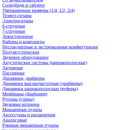
Солидбади и сайлент
Уменьшенные размеры (1/4, 1/2, 3/4)
Трэвел-гитары
Электрогитары
6-струнные
7-струнные
Левосторонние
Наборы и комплекты
Нестандартные и экстремальные конфигурации
Полуакустические
Звуковое оборудование
Акустические системы (широкополосные)
Активные
Пассивные
Динамики, драйверы
Динамики высокочастотные (драйверы)
Динамики широкополосные (вуферы)
Мембраны (diaphragm)
Рупоры (горны)
Звуковые колонны
Микшерные пульты
Аксессуары и расширения
Аналоговые
Рэковые микшерные пульты