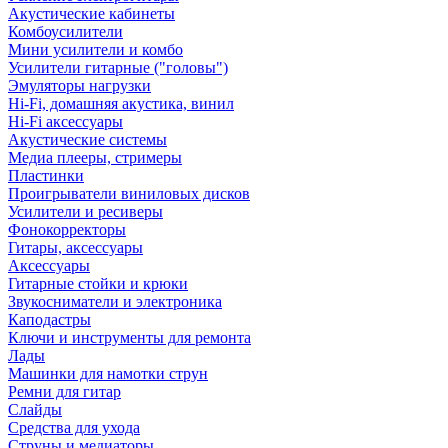
Акустические кабинеты
Комбоусилители
Мини усилители и комбо
Усилители гитарные ("головы")
Эмуляторы нагрузки
Hi-Fi, домашняя акустика, винил
Hi-Fi аксессуары
Акустические системы
Медиа плееры, стримеры
Пластинки
Проигрыватели виниловых дисков
Усилители и ресиверы
Фонокорректоры
Гитары, аксессуары
Аксессуары
Гитарные стойки и крюки
Звукосниматели и электроника
Каподастры
Ключи и инструменты для ремонта
Лады
Машинки для намотки струн
Ремни для гитар
Слайды
Средства для ухода
Струны и медиаторы