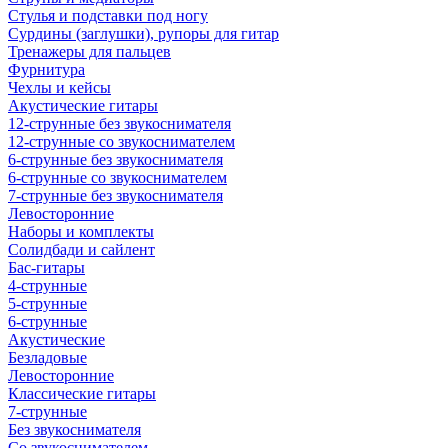
Стулья и подставки под ногу
Сурдины (заглушки), рупоры для гитар
Тренажеры для пальцев
Фурнитура
Чехлы и кейсы
Акустические гитары
12-струнные без звукоснимателя
12-струнные со звукоснимателем
6-струнные без звукоснимателя
6-струнные со звукоснимателем
7-струнные без звукоснимателя
Левосторонние
Наборы и комплекты
Солидбади и сайлент
Бас-гитары
4-струнные
5-струнные
6-струнные
Акустические
Безладовые
Левосторонние
Классические гитары
7-струнные
Без звукоснимателя
Со звукоснимателем