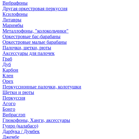
Вибрафоны
Другая оркестровая перкуссия
Ксилофоны
Литавры
Маримбы
Металлофоны, "колокольчики"
Оркестровые бас-барабаны
Оркестровые малые барабаны
Палочки, щетки, рюты
Аксессуары для палочек
Граб
Дуб
Карбон
Клен
Орех
Перкуссионные палочки, колотушки
Щетки и рюты
Перкуссия
Агого
Бонго
Вибраслэп
Глюкофоны, Ханги, аксессуары
Гуиро (калабасо)
Дарбука / Думбек
Джембе