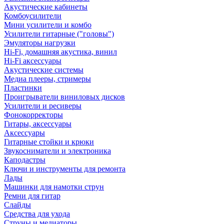
Акустические кабинеты
Комбоусилители
Мини усилители и комбо
Усилители гитарные ("головы")
Эмуляторы нагрузки
Hi-Fi, домашняя акустика, винил
Hi-Fi аксессуары
Акустические системы
Медиа плееры, стримеры
Пластинки
Проигрыватели виниловых дисков
Усилители и ресиверы
Фонокорректоры
Гитары, аксессуары
Аксессуары
Гитарные стойки и крюки
Звукосниматели и электроника
Каподастры
Ключи и инструменты для ремонта
Лады
Машинки для намотки струн
Ремни для гитар
Слайды
Средства для ухода
Струны и медиаторы