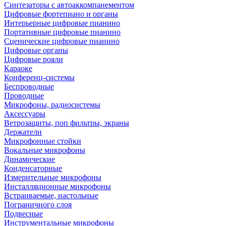
Синтезаторы с автоаккомпанементом
Цифровые фортепиано и органы
Интерьерные цифровые пианино
Портативные цифровые пианино
Сценические цифровые пианино
Цифровые органы
Цифровые рояли
Караоке
Конференц-системы
Беспроводные
Проводные
Микрофоны, радиосистемы
Аксессуары
Ветрозащиты, поп фильтры, экраны
Держатели
Микрофонные стойки
Вокальные микрофоны
Динамические
Конденсаторные
Измерительные микрофоны
Инсталляционные микрофоны
Встраиваемые, настольные
Пограничного слоя
Подвесные
Инструментальные микрофоны