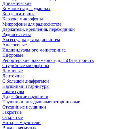
Динамические
Комплекты для ударных
Конденсаторные
Караоке микрофоны
Микрофоны для радиосистем
Держатели, крепления, переходники
Радиосистемы
Аксессуары для радиосистем
Аналоговые
Индивидуального мониторинга
Цифровые
Репортёрские, накамерные, для iOS устройств
Студийные микрофоны
Ламповые
Ленточные
С большой диафрагмой
Наушники и гарнитуры
Гарнитуры
Диджейские наушники
Наушники вкладыши/мониторинговые
Студийные наушники
Закрытые
Открытые
Ноты, самоучители
Вокальная музыка