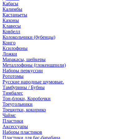
Кабасы
Калимбы
Кастаньеты
Кахоны
Клавесы
Ковбелл
Колокольчики (бубенцы)
Конго
Ксилофоны
Ложки
Маракасы, шейкеры
Металлофоны (глокеншпили)
Наборы перкуссии
Рототомы
Русские народные шумовые.
Тамбурины / Бубны
Тимбалес
Тон-блоки, Коробочки
Треугольники
Трещотки, кокирико
Чаймс
Пластики
Аксессуары
Наборы пластиков
Пластики для бас-барабана