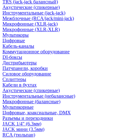
TRS (jack-jack балансный)
Акустические (спикерные)
Инструментальные (jack-jack)
Межблочные (RCA/jack/mini-jack)
Микрофонные (XLR-jack)
Микрофонные (XLR-XLR)
Мультикоры
Цифровые
Кабель-каналы
Коммутационное оборудование
DI-боксы
Дистрибьютеры
Патчпанели, коробки
Силовое оборудование
Сплиттеры
Кабели в бухтах
Акустические (спикерные)
Инструментальные (небалансные)
Микрофонные (балансные)
Мультикорные
Цифровые, коаксиальные, DMX
Разъемы и переходники
JACK 1/4" (6.3мм)
JACK мини (3.5мм)
RCA (тюльпан)