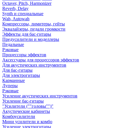
Octaver, Pitch, Harmonizer
Reverb, Delay
Synth и специальные
Wah, Autowah
Компрессоры, лимитеры, гейты
Эквалайзеры, педали громкости
Эффекты для бас-гитары
Предусилители и моделлеры
Педальные
Рэковые
Процессоры эффектов
Аксессуары для процессоров эффектов
Для акустических инструментов
Для бас-гитары
Для электрогитары
Карманные
Луперы
Рэковые
Усиление акустических инструментов
Усиление бас-гитары
"Усилители (""головы"")"
Акустические кабинеты
Комбоусилители
Мини усилители и комбо
Усиление электрогитары