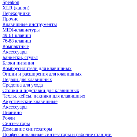
Speakon
XLR (канон)
Переходники
Прочие
Клавишные инструменты
MIDI-клавиатуры
49-61 клавиш
76-88 клавиш
Компактные
Аксессуары
Банкетки, стулья
Блоки питания
Комбоусилители для клавишных
Опции и расширения для клавишных
Педали для клавишных
Средства для ухода
Стойки и подставки для клавишных
Чехлы, кейсы, накидки для клавишных
Акустические клавишные
Аксессуары
Пианино
Рояли
Синтезаторы
Домашние синтезаторы
Профессиональные синтезаторы и рабочие станции