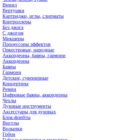
Винил
Вертушки
Картриджи, иглы, слипматы
Контроллеры
Без джога
С джогом
Микшеры
Процессоры эффектов
Оркестровые, народные
Аккордеоны, баяны, гармони
Аккордеоны
Баяны
Гармони
Детские, сувенирные
Концертина
Ремни
Цифровые баяны, аккордеоны
Чехлы
Духовые инструменты
Аксессуары для духовых
Блок-флейты
Вистлы
Волынки
Гобои
Губные гармошки и мелодики