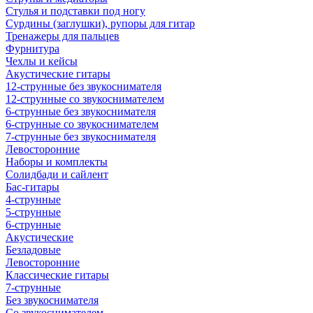
Стулья и подставки под ногу
Сурдины (заглушки), рупоры для гитар
Тренажеры для пальцев
Фурнитура
Чехлы и кейсы
Акустические гитары
12-струнные без звукоснимателя
12-струнные со звукоснимателем
6-струнные без звукоснимателя
6-струнные со звукоснимателем
7-струнные без звукоснимателя
Левосторонние
Наборы и комплекты
Солидбади и сайлент
Бас-гитары
4-струнные
5-струнные
6-струнные
Акустические
Безладовые
Левосторонние
Классические гитары
7-струнные
Без звукоснимателя
Со звукоснимателем