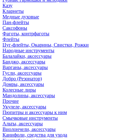
Казу
Кларнеты
Медные духовые
Пан-флейты
Саксофоны
Фаготы, контрфаготы
Флейты
Цуг-флейты, Окарины, Свистки, Рожки
Народные инструменты
Балалайки, аксессуары
Банджо, аксессуары
Варганы, аксессуары
Гусли, аксессуары
Добро (Резонатор)
Домры, аксессуары
Колесные лиры
Мандолины, аксессуары
Прочие
Укулеле, аксессуары
Пюпитры и аксессуары к ним
Смычковые инструменты
Альты, аксессуары
Виолончели, аксессуары
Канифоли, средства для ухода