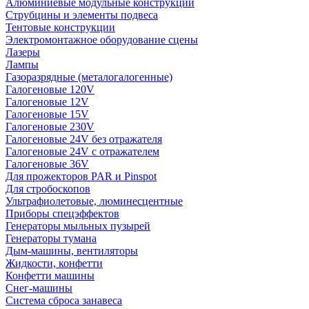
Алюминиевые модульные конструкции
Струбцины и элементы подвеса
Тентовые конструкции
Электромонтажное оборудование сцены
Лазеры
Лампы
Газоразрядные (металогалогенные)
Галогеновые 120V
Галогеновые 12V
Галогеновые 15V
Галогеновые 230V
Галогеновые 24V без отражателя
Галогеновые 24V с отражателем
Галогеновые 36V
Для прожекторов PAR и Pinspot
Для стробоскопов
Ультрафиолетовые, люминесцентные
Приборы спецэффектов
Генераторы мыльных пузырей
Генераторы тумана
Дым-машины, вентиляторы
Жидкости, конфетти
Конфетти машины
Снег-машины
Система сброса занавеса