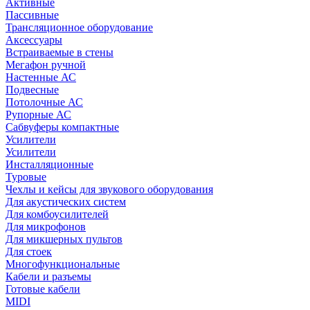
Активные
Пассивные
Трансляционное оборудование
Аксессуары
Встраиваемые в стены
Мегафон ручной
Настенные АС
Подвесные
Потолочные АС
Рупорные АС
Сабвуферы компактные
Усилители
Усилители
Инсталляционные
Туровые
Чехлы и кейсы для звукового оборудования
Для акустических систем
Для комбоусилителей
Для микрофонов
Для микшерных пультов
Для стоек
Многофункциональные
Кабели и разъемы
Готовые кабели
MIDI