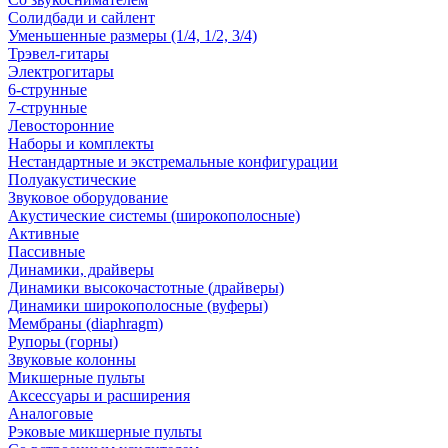
Солидбади и сайлент
Уменьшенные размеры (1/4, 1/2, 3/4)
Трэвел-гитары
Электрогитары
6-струнные
7-струнные
Левосторонние
Наборы и комплекты
Нестандартные и экстремальные конфигурации
Полуакустические
Звуковое оборудование
Акустические системы (широкополосные)
Активные
Пассивные
Динамики, драйверы
Динамики высокочастотные (драйверы)
Динамики широкополосные (вуферы)
Мембраны (diaphragm)
Рупоры (горны)
Звуковые колонны
Микшерные пульты
Аксессуары и расширения
Аналоговые
Рэковые микшерные пульты