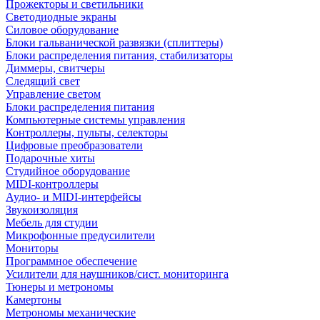
Прожекторы и светильники
Светодиодные экраны
Силовое оборудование
Блоки гальванической развязки (сплиттеры)
Блоки распределения питания, стабилизаторы
Диммеры, свитчеры
Следящий свет
Управление светом
Блоки распределения питания
Компьютерные системы управления
Контроллеры, пульты, селекторы
Цифровые преобразователи
Подарочные хиты
Студийное оборудование
MIDI-контроллеры
Аудио- и MIDI-интерфейсы
Звукоизоляция
Мебель для студии
Микрофонные предусилители
Мониторы
Программное обеспечение
Усилители для наушников/сист. мониторинга
Тюнеры и метрономы
Камертоны
Метрономы механические