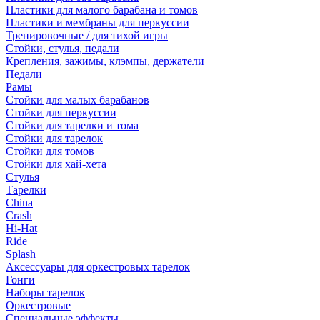
Пластики для малого барабана и томов
Пластики и мембраны для перкуссии
Тренировочные / для тихой игры
Стойки, стулья, педали
Крепления, зажимы, клэмпы, держатели
Педали
Рамы
Стойки для малых барабанов
Стойки для перкуссии
Стойки для тарелки и тома
Стойки для тарелок
Стойки для томов
Стойки для хай-хета
Стулья
Тарелки
China
Crash
Hi-Hat
Ride
Splash
Аксессуары для оркестровых тарелок
Гонги
Наборы тарелок
Оркестровые
Специальные эффекты