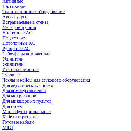
Активные
Пассивные
Трансляционное оборудование
Аксессуары
Встраиваемые в стены
Мегафон ручной
Настенные АС
Подвесные
Потолочные АС
Рупорные АС
Сабвуферы компактные
Усилители
Усилители
Инсталляционные
Туровые
Чехлы и кейсы для звукового оборудования
Для акустических систем
Для комбоусилителей
Для микрофонов
Для микшерных пультов
Для стоек
Многофункциональные
Кабели и разъемы
Готовые кабели
MIDI