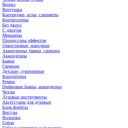
Винил
Вертушки
Картриджи, иглы, слипматы
Контроллеры
Без джога
С джогом
Микшеры
Процессоры эффектов
Оркестровые, народные
Аккордеоны, баяны, гармони
Аккордеоны
Баяны
Гармони
Детские, сувенирные
Концертина
Ремни
Цифровые баяны, аккордеоны
Чехлы
Духовые инструменты
Аксессуары для духовых
Блок-флейты
Вистлы
Волынки
Гобои
Губные гармошки и мелодики