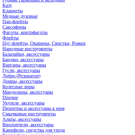
Казу
Кларнеты
Медные духовые
Пан-флейты
Саксофоны
Фаготы, контрфаготы
Флейты
Цуг-флейты, Окарины, Свистки, Рожки
Народные инструменты
Балалайки, аксессуары
Банджо, аксессуары
Варганы, аксессуары
Гусли, аксессуары
Добро (Резонатор)
Домры, аксессуары
Колесные лиры
Мандолины, аксессуары
Прочие
Укулеле, аксессуары
Пюпитры и аксессуары к ним
Смычковые инструменты
Альты, аксессуары
Виолончели, аксессуары
Канифоли, средства для ухода