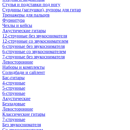
Стулья и подставки под ногу
Сурдины (заглушки), рупоры для гитар
Тренажеры для пальцев
Фурнитура
Чехлы и кейсы
Акустические гитары
12-струнные без звукоснимателя
12-струнные со звукоснимателем
6-струнные без звукоснимателя
6-струнные со звукоснимателем
7-струнные без звукоснимателя
Левосторонние
Наборы и комплекты
Солидбади и сайлент
Бас-гитары
4-струнные
5-струнные
6-струнные
Акустические
Безладовые
Левосторонние
Классические гитары
7-струнные
Без звукоснимателя
Со звукоснимателем