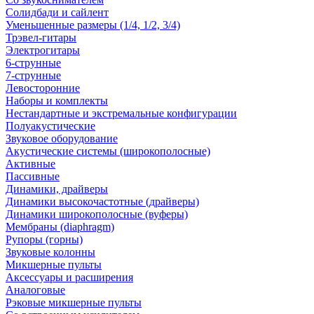
Солидбади и сайлент
Уменьшенные размеры (1/4, 1/2, 3/4)
Трэвел-гитары
Электрогитары
6-струнные
7-струнные
Левосторонние
Наборы и комплекты
Нестандартные и экстремальные конфигурации
Полуакустические
Звуковое оборудование
Акустические системы (широкополосные)
Активные
Пассивные
Динамики, драйверы
Динамики высокочастотные (драйверы)
Динамики широкополосные (вуферы)
Мембраны (diaphragm)
Рупоры (горны)
Звуковые колонны
Микшерные пульты
Аксессуары и расширения
Аналоговые
Рэковые микшерные пульты