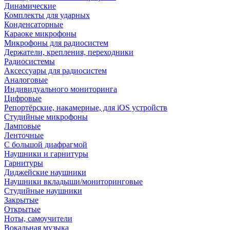
Динамические
Комплекты для ударных
Конденсаторные
Караоке микрофоны
Микрофоны для радиосистем
Держатели, крепления, переходники
Радиосистемы
Аксессуары для радиосистем
Аналоговые
Индивидуального мониторинга
Цифровые
Репортёрские, накамерные, для iOS устройств
Студийные микрофоны
Ламповые
Ленточные
С большой диафрагмой
Наушники и гарнитуры
Гарнитуры
Диджейские наушники
Наушники вкладыши/мониторинговые
Студийные наушники
Закрытые
Открытые
Ноты, самоучители
Вокальная музыка