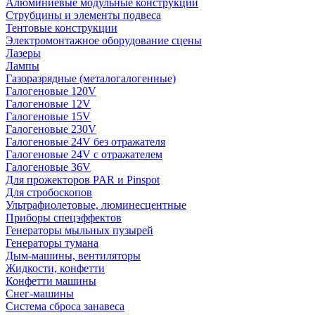
Алюминиевые модульные конструкции
Струбцины и элементы подвеса
Тентовые конструкции
Электромонтажное оборудование сцены
Лазеры
Лампы
Газоразрядные (металогалогенные)
Галогеновые 120V
Галогеновые 12V
Галогеновые 15V
Галогеновые 230V
Галогеновые 24V без отражателя
Галогеновые 24V с отражателем
Галогеновые 36V
Для прожекторов PAR и Pinspot
Для стробоскопов
Ультрафиолетовые, люминесцентные
Приборы спецэффектов
Генераторы мыльных пузырей
Генераторы тумана
Дым-машины, вентиляторы
Жидкости, конфетти
Конфетти машины
Снег-машины
Система сброса занавеса