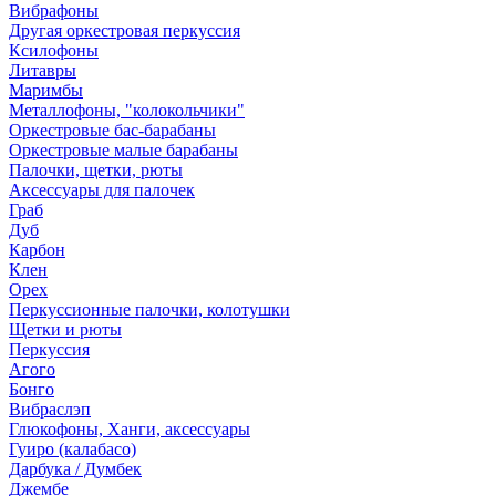
Вибрафоны
Другая оркестровая перкуссия
Ксилофоны
Литавры
Маримбы
Металлофоны, "колокольчики"
Оркестровые бас-барабаны
Оркестровые малые барабаны
Палочки, щетки, рюты
Аксессуары для палочек
Граб
Дуб
Карбон
Клен
Орех
Перкуссионные палочки, колотушки
Щетки и рюты
Перкуссия
Агого
Бонго
Вибраслэп
Глюкофоны, Ханги, аксессуары
Гуиро (калабасо)
Дарбука / Думбек
Джембе