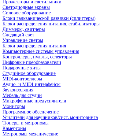
Прожекторы и светильники
Светодиодные экраны
Силовое оборудование
Блоки гальванической развязки (сплиттеры)
Блоки распределения питания, стабилизаторы
Диммеры, свитчеры
Следящий свет
Управление светом
Блоки распределения питания
Компьютерные системы управления
Контроллеры, пульты, селекторы
Цифровые преобразователи
Подарочные хиты
Студийное оборудование
MIDI-контроллеры
Аудио- и MIDI-интерфейсы
Звукоизоляция
Мебель для студии
Микрофонные предусилители
Мониторы
Программное обеспечение
Усилители для наушников/сист. мониторинга
Тюнеры и метрономы
Камертоны
Метрономы механические