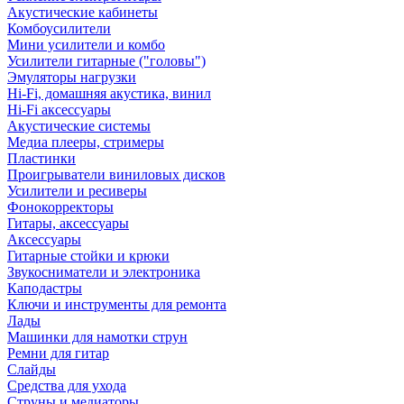
Акустические кабинеты
Комбоусилители
Мини усилители и комбо
Усилители гитарные ("головы")
Эмуляторы нагрузки
Hi-Fi, домашняя акустика, винил
Hi-Fi аксессуары
Акустические системы
Медиа плееры, стримеры
Пластинки
Проигрыватели виниловых дисков
Усилители и ресиверы
Фонокорректоры
Гитары, аксессуары
Аксессуары
Гитарные стойки и крюки
Звукосниматели и электроника
Каподастры
Ключи и инструменты для ремонта
Лады
Машинки для намотки струн
Ремни для гитар
Слайды
Средства для ухода
Струны и медиаторы