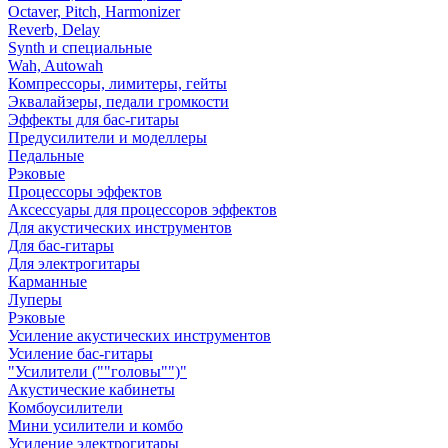
Octaver, Pitch, Harmonizer
Reverb, Delay
Synth и специальные
Wah, Autowah
Компрессоры, лимитеры, гейты
Эквалайзеры, педали громкости
Эффекты для бас-гитары
Предусилители и моделлеры
Педальные
Рэковые
Процессоры эффектов
Аксессуары для процессоров эффектов
Для акустических инструментов
Для бас-гитары
Для электрогитары
Карманные
Луперы
Рэковые
Усиление акустических инструментов
Усиление бас-гитары
"Усилители (""головы"")"
Акустические кабинеты
Комбоусилители
Мини усилители и комбо
Усиление электрогитары