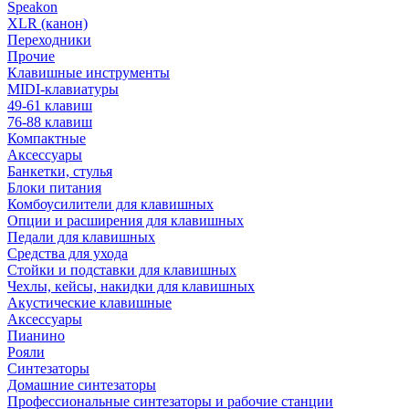
Speakon
XLR (канон)
Переходники
Прочие
Клавишные инструменты
MIDI-клавиатуры
49-61 клавиш
76-88 клавиш
Компактные
Аксессуары
Банкетки, стулья
Блоки питания
Комбоусилители для клавишных
Опции и расширения для клавишных
Педали для клавишных
Средства для ухода
Стойки и подставки для клавишных
Чехлы, кейсы, накидки для клавишных
Акустические клавишные
Аксессуары
Пианино
Рояли
Синтезаторы
Домашние синтезаторы
Профессиональные синтезаторы и рабочие станции