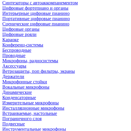
Синтезаторы с автоаккомпанементом
Цифровые фортепиано и органы
Интерьерные цифровые пианино
Портативные цифровые пианино
Сценические цифровые пианино
Цифровые органы
Цифровые рояли
Караоке
Конференц-системы
Беспроводные
Проводные
Микрофоны, радиосистемы
Аксессуары
Ветрозащиты, поп фильтры, экраны
Держатели
Микрофонные стойки
Вокальные микрофоны
Динамические
Конденсаторные
Измерительные микрофоны
Инсталляционные микрофоны
Встраиваемые, настольные
Пограничного слоя
Подвесные
Инструментальные микрофоны