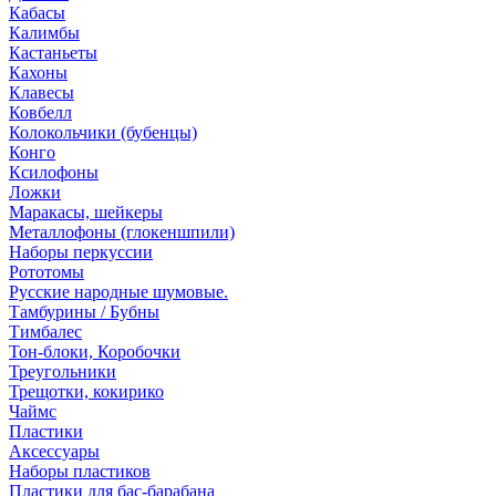
Кабасы
Калимбы
Кастаньеты
Кахоны
Клавесы
Ковбелл
Колокольчики (бубенцы)
Конго
Ксилофоны
Ложки
Маракасы, шейкеры
Металлофоны (глокеншпили)
Наборы перкуссии
Рототомы
Русские народные шумовые.
Тамбурины / Бубны
Тимбалес
Тон-блоки, Коробочки
Треугольники
Трещотки, кокирико
Чаймс
Пластики
Аксессуары
Наборы пластиков
Пластики для бас-барабана