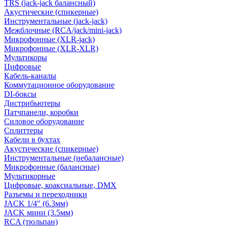
TRS (jack-jack балансный)
Акустические (спикерные)
Инструментальные (jack-jack)
Межблочные (RCA/jack/mini-jack)
Микрофонные (XLR-jack)
Микрофонные (XLR-XLR)
Мультикоры
Цифровые
Кабель-каналы
Коммутационное оборудование
DI-боксы
Дистрибьютеры
Патчпанели, коробки
Силовое оборудование
Сплиттеры
Кабели в бухтах
Акустические (спикерные)
Инструментальные (небалансные)
Микрофонные (балансные)
Мультикорные
Цифровые, коаксиальные, DMX
Разъемы и переходники
JACK 1/4" (6.3мм)
JACK мини (3.5мм)
RCA (тюльпан)