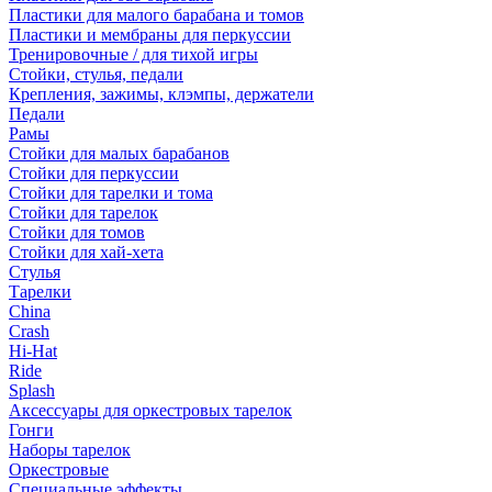
Пластики для малого барабана и томов
Пластики и мембраны для перкуссии
Тренировочные / для тихой игры
Стойки, стулья, педали
Крепления, зажимы, клэмпы, держатели
Педали
Рамы
Стойки для малых барабанов
Стойки для перкуссии
Стойки для тарелки и тома
Стойки для тарелок
Стойки для томов
Стойки для хай-хета
Стулья
Тарелки
China
Crash
Hi-Hat
Ride
Splash
Аксессуары для оркестровых тарелок
Гонги
Наборы тарелок
Оркестровые
Специальные эффекты