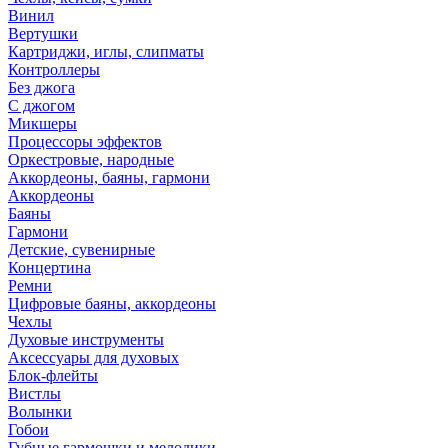
Винил
Вертушки
Картриджи, иглы, слипматы
Контроллеры
Без джога
С джогом
Микшеры
Процессоры эффектов
Оркестровые, народные
Аккордеоны, баяны, гармони
Аккордеоны
Баяны
Гармони
Детские, сувенирные
Концертина
Ремни
Цифровые баяны, аккордеоны
Чехлы
Духовые инструменты
Аксессуары для духовых
Блок-флейты
Вистлы
Волынки
Гобои
Губные гармошки и мелодики