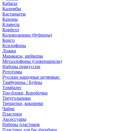
Кабасы
Калимбы
Кастаньеты
Кахоны
Клавесы
Ковбелл
Колокольчики (бубенцы)
Конго
Ксилофоны
Ложки
Маракасы, шейкеры
Металлофоны (глокеншпили)
Наборы перкуссии
Рототомы
Русские народные шумовые.
Тамбурины / Бубны
Тимбалес
Тон-блоки, Коробочки
Треугольники
Трещотки, кокирико
Чаймс
Пластики
Аксессуары
Наборы пластиков
Пластики для бас-барабана