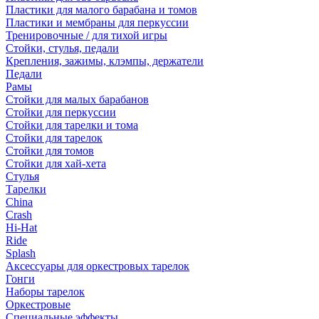
Пластики для малого барабана и томов
Пластики и мембраны для перкуссии
Тренировочные / для тихой игры
Стойки, стулья, педали
Крепления, зажимы, клэмпы, держатели
Педали
Рамы
Стойки для малых барабанов
Стойки для перкуссии
Стойки для тарелки и тома
Стойки для тарелок
Стойки для томов
Стойки для хай-хета
Стулья
Тарелки
China
Crash
Hi-Hat
Ride
Splash
Аксессуары для оркестровых тарелок
Гонги
Наборы тарелок
Оркестровые
Специальные эффекты