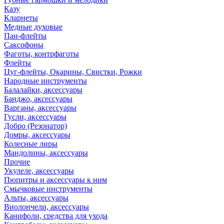
Казу
Кларнеты
Медные духовые
Пан-флейты
Саксофоны
Фаготы, контрфаготы
Флейты
Цуг-флейты, Окарины, Свистки, Рожки
Народные инструменты
Балалайки, аксессуары
Банджо, аксессуары
Варганы, аксессуары
Гусли, аксессуары
Добро (Резонатор)
Домры, аксессуары
Колесные лиры
Мандолины, аксессуары
Прочие
Укулеле, аксессуары
Пюпитры и аксессуары к ним
Смычковые инструменты
Альты, аксессуары
Виолончели, аксессуары
Канифоли, средства для ухода