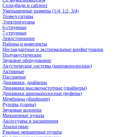
Солидбади и сайлент
Уменьшенные размеры (1/4, 1/2, 3/4)
Трэвел-гитары
Электрогитары
6-струнные
7-струнные
Левосторонние
Наборы и комплекты
Нестандартные и экстремальные конфигурации
Полуакустические
Звуковое оборудование
Акустические системы (широкополосные)
Активные
Пассивные
Динамики, драйверы
Динамики высокочастотные (драйверы)
Динамики широкополосные (вуферы)
Мембраны (diaphragm)
Рупоры (горны)
Звуковые колонны
Микшерные пульты
Аксессуары и расширения
Аналоговые
Рэковые микшерные пульты