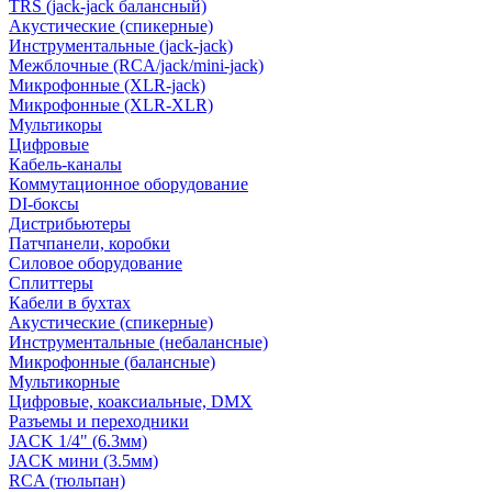
TRS (jack-jack балансный)
Акустические (спикерные)
Инструментальные (jack-jack)
Межблочные (RCA/jack/mini-jack)
Микрофонные (XLR-jack)
Микрофонные (XLR-XLR)
Мультикоры
Цифровые
Кабель-каналы
Коммутационное оборудование
DI-боксы
Дистрибьютеры
Патчпанели, коробки
Силовое оборудование
Сплиттеры
Кабели в бухтах
Акустические (спикерные)
Инструментальные (небалансные)
Микрофонные (балансные)
Мультикорные
Цифровые, коаксиальные, DMX
Разъемы и переходники
JACK 1/4" (6.3мм)
JACK мини (3.5мм)
RCA (тюльпан)