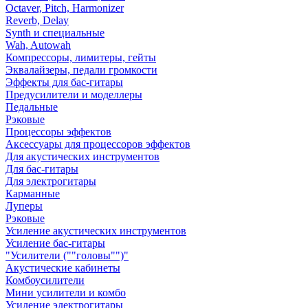
Octaver, Pitch, Harmonizer
Reverb, Delay
Synth и специальные
Wah, Autowah
Компрессоры, лимитеры, гейты
Эквалайзеры, педали громкости
Эффекты для бас-гитары
Предусилители и моделлеры
Педальные
Рэковые
Процессоры эффектов
Аксессуары для процессоров эффектов
Для акустических инструментов
Для бас-гитары
Для электрогитары
Карманные
Луперы
Рэковые
Усиление акустических инструментов
Усиление бас-гитары
"Усилители (""головы"")"
Акустические кабинеты
Комбоусилители
Мини усилители и комбо
Усиление электрогитары