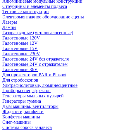
Алюминиевые модульные конструкции
Струбцины и элементы подвеса
Тентовые конструкции
Электромонтажное оборудование сцены
Лазеры
Лампы
Газоразрядные (металогалогенные)
Галогеновые 120V
Галогеновые 12V
Галогеновые 15V
Галогеновые 230V
Галогеновые 24V без отражателя
Галогеновые 24V с отражателем
Галогеновые 36V
Для прожекторов PAR и Pinspot
Для стробоскопов
Ультрафиолетовые, люминесцентные
Приборы спецэффектов
Генераторы мыльных пузырей
Генераторы тумана
Дым-машины, вентиляторы
Жидкости, конфетти
Конфетти машины
Снег-машины
Система сброса занавеса