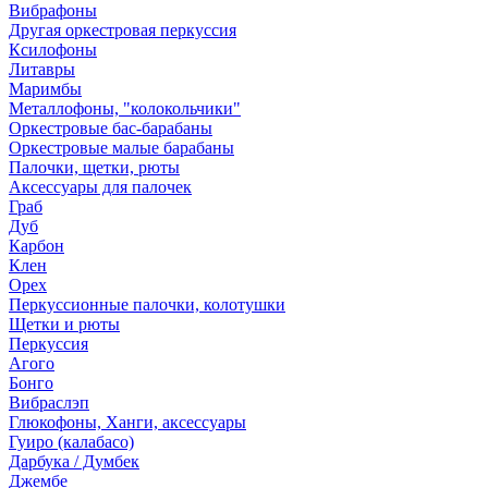
Вибрафоны
Другая оркестровая перкуссия
Ксилофоны
Литавры
Маримбы
Металлофоны, "колокольчики"
Оркестровые бас-барабаны
Оркестровые малые барабаны
Палочки, щетки, рюты
Аксессуары для палочек
Граб
Дуб
Карбон
Клен
Орех
Перкуссионные палочки, колотушки
Щетки и рюты
Перкуссия
Агого
Бонго
Вибраслэп
Глюкофоны, Ханги, аксессуары
Гуиро (калабасо)
Дарбука / Думбек
Джембе