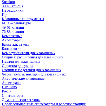
Speakon
XLR (канон)
Переходники
Прочие
Клавишные инструменты
MIDI-клавиатуры
49-61 клавиш
76-88 клавиш
Компактные
Аксессуары
Банкетки, стулья
Блоки питания
Комбоусилители для клавишных
Опции и расширения для клавишных
Педали для клавишных
Средства для ухода
Стойки и подставки для клавишных
Чехлы, кейсы, накидки для клавишных
Акустические клавишные
Аксессуары
Пианино
Рояли
Синтезаторы
Домашние синтезаторы
Профессиональные синтезаторы и рабочие станции