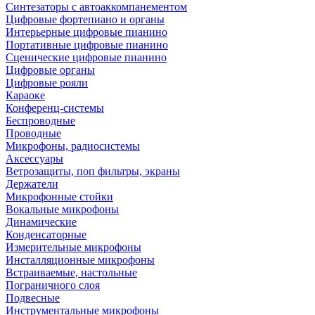
Синтезаторы с автоаккомпанементом
Цифровые фортепиано и органы
Интерьерные цифровые пианино
Портативные цифровые пианино
Сценические цифровые пианино
Цифровые органы
Цифровые рояли
Караоке
Конференц-системы
Беспроводные
Проводные
Микрофоны, радиосистемы
Аксессуары
Ветрозащиты, поп фильтры, экраны
Держатели
Микрофонные стойки
Вокальные микрофоны
Динамические
Конденсаторные
Измерительные микрофоны
Инсталляционные микрофоны
Встраиваемые, настольные
Пограничного слоя
Подвесные
Инструментальные микрофоны