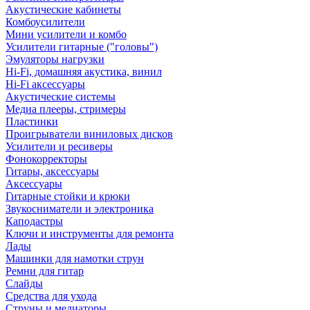
Акустические кабинеты
Комбоусилители
Мини усилители и комбо
Усилители гитарные ("головы")
Эмуляторы нагрузки
Hi-Fi, домашняя акустика, винил
Hi-Fi аксессуары
Акустические системы
Медиа плееры, стримеры
Пластинки
Проигрыватели виниловых дисков
Усилители и ресиверы
Фонокорректоры
Гитары, аксессуары
Аксессуары
Гитарные стойки и крюки
Звукосниматели и электроника
Каподастры
Ключи и инструменты для ремонта
Лады
Машинки для намотки струн
Ремни для гитар
Слайды
Средства для ухода
Струны и медиаторы