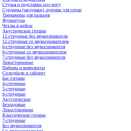
Стулья и подставки под ногу
Сурдины (заглушки), рупоры для гитар
Тренажеры для пальцев
Фурнитура
Чехлы и кейсы
Акустические гитары
12-струнные без звукоснимателя
12-струнные со звукоснимателем
6-струнные без звукоснимателя
6-струнные со звукоснимателем
7-струнные без звукоснимателя
Левосторонние
Наборы и комплекты
Солидбади и сайлент
Бас-гитары
4-струнные
5-струнные
6-струнные
Акустические
Безладовые
Левосторонние
Классические гитары
7-струнные
Без звукоснимателя
Со звукоснимателем