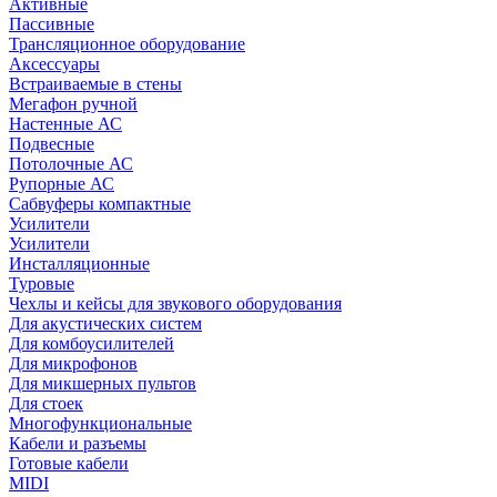
Активные
Пассивные
Трансляционное оборудование
Аксессуары
Встраиваемые в стены
Мегафон ручной
Настенные АС
Подвесные
Потолочные АС
Рупорные АС
Сабвуферы компактные
Усилители
Усилители
Инсталляционные
Туровые
Чехлы и кейсы для звукового оборудования
Для акустических систем
Для комбоусилителей
Для микрофонов
Для микшерных пультов
Для стоек
Многофункциональные
Кабели и разъемы
Готовые кабели
MIDI