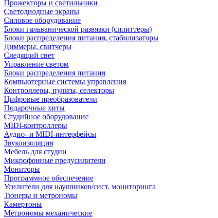
Прожекторы и светильники
Светодиодные экраны
Силовое оборудование
Блоки гальванической развязки (сплиттеры)
Блоки распределения питания, стабилизаторы
Диммеры, свитчеры
Следящий свет
Управление светом
Блоки распределения питания
Компьютерные системы управления
Контроллеры, пульты, селекторы
Цифровые преобразователи
Подарочные хиты
Студийное оборудование
MIDI-контроллеры
Аудио- и MIDI-интерфейсы
Звукоизоляция
Мебель для студии
Микрофонные предусилители
Мониторы
Программное обеспечение
Усилители для наушников/сист. мониторинга
Тюнеры и метрономы
Камертоны
Метрономы механические