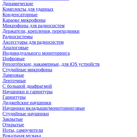
Динамические
Комплекты для ударных
Конденсаторные
Караоке микрофоны
Микрофоны для радиосистем
Держатели, крепления, переходники
Радиосистемы
Аксессуары для радиосистем
Аналоговые
Индивидуального мониторинга
Цифровые
Репортёрские, накамерные, для iOS устройств
Студийные микрофоны
Ламповые
Ленточные
С большой диафрагмой
Наушники и гарнитуры
Гарнитуры
Диджейские наушники
Наушники вкладыши/мониторинговые
Студийные наушники
Закрытые
Открытые
Ноты, самоучители
Вокальная музыка