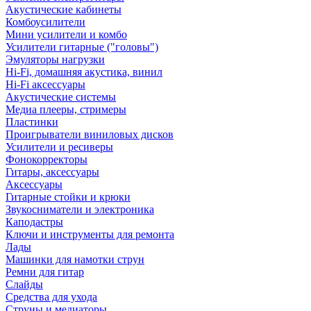
Акустические кабинеты
Комбоусилители
Мини усилители и комбо
Усилители гитарные ("головы")
Эмуляторы нагрузки
Hi-Fi, домашняя акустика, винил
Hi-Fi аксессуары
Акустические системы
Медиа плееры, стримеры
Пластинки
Проигрыватели виниловых дисков
Усилители и ресиверы
Фонокорректоры
Гитары, аксессуары
Аксессуары
Гитарные стойки и крюки
Звукосниматели и электроника
Каподастры
Ключи и инструменты для ремонта
Лады
Машинки для намотки струн
Ремни для гитар
Слайды
Средства для ухода
Струны и медиаторы