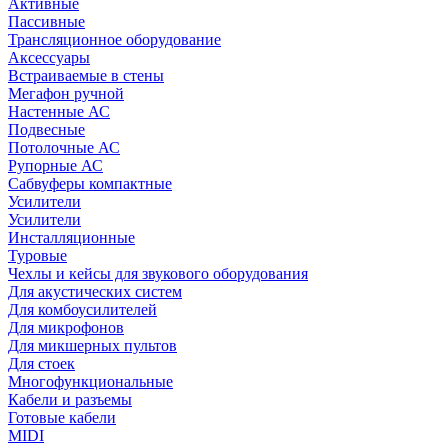
Активные
Пассивные
Трансляционное оборудование
Аксессуары
Встраиваемые в стены
Мегафон ручной
Настенные АС
Подвесные
Потолочные АС
Рупорные АС
Сабвуферы компактные
Усилители
Усилители
Инсталляционные
Туровые
Чехлы и кейсы для звукового оборудования
Для акустических систем
Для комбоусилителей
Для микрофонов
Для микшерных пультов
Для стоек
Многофункциональные
Кабели и разъемы
Готовые кабели
MIDI