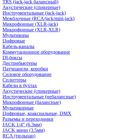
TRS (jack-jack балансный)
Акустические (спикерные)
Инструментальные (jack-jack)
Межблочные (RCA/jack/mini-jack)
Микрофонные (XLR-jack)
Микрофонные (XLR-XLR)
Мультикоры
Цифровые
Кабель-каналы
Коммутационное оборудование
DI-боксы
Дистрибьютеры
Патчпанели, коробки
Силовое оборудование
Сплиттеры
Кабели в бухтах
Акустические (спикерные)
Инструментальные (небалансные)
Микрофонные (балансные)
Мультикорные
Цифровые, коаксиальные, DMX
Разъемы и переходники
JACK 1/4" (6.3мм)
JACK мини (3.5мм)
RCA (тюльпан)