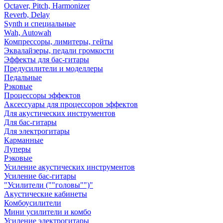
Octaver, Pitch, Harmonizer
Reverb, Delay
Synth и специальные
Wah, Autowah
Компрессоры, лимитеры, гейты
Эквалайзеры, педали громкости
Эффекты для бас-гитары
Предусилители и моделлеры
Педальные
Рэковые
Процессоры эффектов
Аксессуары для процессоров эффектов
Для акустических инструментов
Для бас-гитары
Для электрогитары
Карманные
Луперы
Рэковые
Усиление акустических инструментов
Усиление бас-гитары
"Усилители (""головы"")"
Акустические кабинеты
Комбоусилители
Мини усилители и комбо
Усиление электрогитары