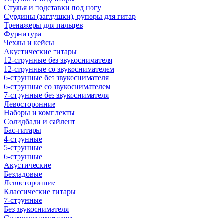
Стулья и подставки под ногу
Сурдины (заглушки), рупоры для гитар
Тренажеры для пальцев
Фурнитура
Чехлы и кейсы
Акустические гитары
12-струнные без звукоснимателя
12-струнные со звукоснимателем
6-струнные без звукоснимателя
6-струнные со звукоснимателем
7-струнные без звукоснимателя
Левосторонние
Наборы и комплекты
Солидбади и сайлент
Бас-гитары
4-струнные
5-струнные
6-струнные
Акустические
Безладовые
Левосторонние
Классические гитары
7-струнные
Без звукоснимателя
Со звукоснимателем