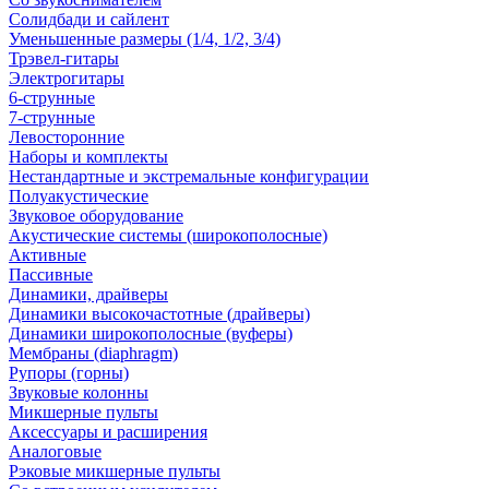
Солидбади и сайлент
Уменьшенные размеры (1/4, 1/2, 3/4)
Трэвел-гитары
Электрогитары
6-струнные
7-струнные
Левосторонние
Наборы и комплекты
Нестандартные и экстремальные конфигурации
Полуакустические
Звуковое оборудование
Акустические системы (широкополосные)
Активные
Пассивные
Динамики, драйверы
Динамики высокочастотные (драйверы)
Динамики широкополосные (вуферы)
Мембраны (diaphragm)
Рупоры (горны)
Звуковые колонны
Микшерные пульты
Аксессуары и расширения
Аналоговые
Рэковые микшерные пульты