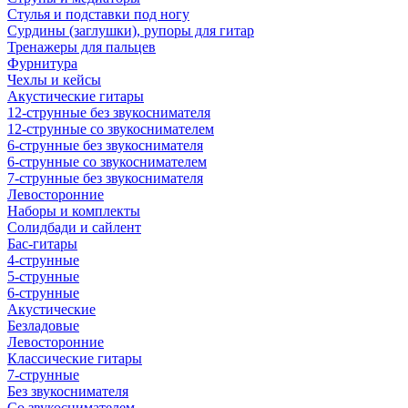
Стулья и подставки под ногу
Сурдины (заглушки), рупоры для гитар
Тренажеры для пальцев
Фурнитура
Чехлы и кейсы
Акустические гитары
12-струнные без звукоснимателя
12-струнные со звукоснимателем
6-струнные без звукоснимателя
6-струнные со звукоснимателем
7-струнные без звукоснимателя
Левосторонние
Наборы и комплекты
Солидбади и сайлент
Бас-гитары
4-струнные
5-струнные
6-струнные
Акустические
Безладовые
Левосторонние
Классические гитары
7-струнные
Без звукоснимателя
Со звукоснимателем