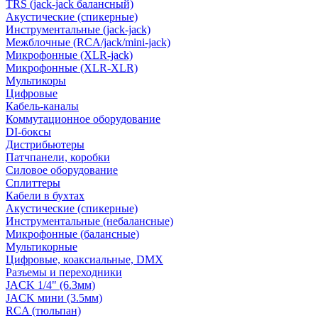
TRS (jack-jack балансный)
Акустические (спикерные)
Инструментальные (jack-jack)
Межблочные (RCA/jack/mini-jack)
Микрофонные (XLR-jack)
Микрофонные (XLR-XLR)
Мультикоры
Цифровые
Кабель-каналы
Коммутационное оборудование
DI-боксы
Дистрибьютеры
Патчпанели, коробки
Силовое оборудование
Сплиттеры
Кабели в бухтах
Акустические (спикерные)
Инструментальные (небалансные)
Микрофонные (балансные)
Мультикорные
Цифровые, коаксиальные, DMX
Разъемы и переходники
JACK 1/4" (6.3мм)
JACK мини (3.5мм)
RCA (тюльпан)