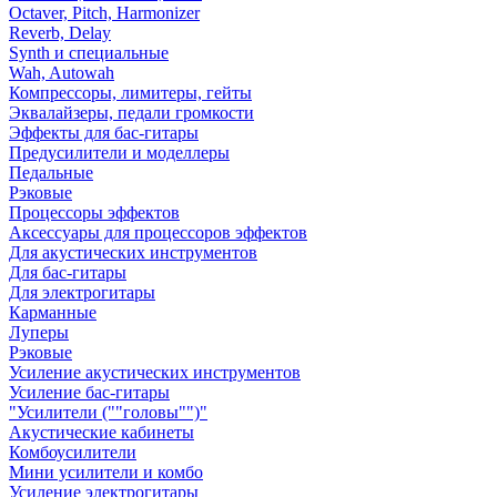
Octaver, Pitch, Harmonizer
Reverb, Delay
Synth и специальные
Wah, Autowah
Компрессоры, лимитеры, гейты
Эквалайзеры, педали громкости
Эффекты для бас-гитары
Предусилители и моделлеры
Педальные
Рэковые
Процессоры эффектов
Аксессуары для процессоров эффектов
Для акустических инструментов
Для бас-гитары
Для электрогитары
Карманные
Луперы
Рэковые
Усиление акустических инструментов
Усиление бас-гитары
"Усилители (""головы"")"
Акустические кабинеты
Комбоусилители
Мини усилители и комбо
Усиление электрогитары