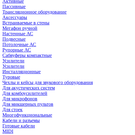
Активные
Пассивные
Трансляционное оборудование
Аксессуары
Встраиваемые в стены
Мегафон ручной
Настенные АС
Подвесные
Потолочные АС
Рупорные АС
Сабвуферы компактные
Усилители
Усилители
Инсталляционные
Туровые
Чехлы и кейсы для звукового оборудования
Для акустических систем
Для комбоусилителей
Для микрофонов
Для микшерных пультов
Для стоек
Многофункциональные
Кабели и разъемы
Готовые кабели
MIDI