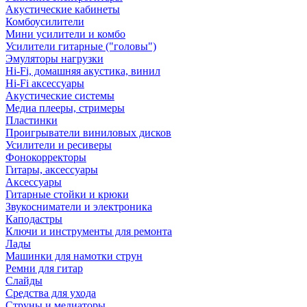
Акустические кабинеты
Комбоусилители
Мини усилители и комбо
Усилители гитарные ("головы")
Эмуляторы нагрузки
Hi-Fi, домашняя акустика, винил
Hi-Fi аксессуары
Акустические системы
Медиа плееры, стримеры
Пластинки
Проигрыватели виниловых дисков
Усилители и ресиверы
Фонокорректоры
Гитары, аксессуары
Аксессуары
Гитарные стойки и крюки
Звукосниматели и электроника
Каподастры
Ключи и инструменты для ремонта
Лады
Машинки для намотки струн
Ремни для гитар
Слайды
Средства для ухода
Струны и медиаторы