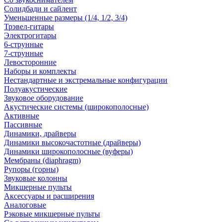
Солидбади и сайлент
Уменьшенные размеры (1/4, 1/2, 3/4)
Трэвел-гитары
Электрогитары
6-струнные
7-струнные
Левосторонние
Наборы и комплекты
Нестандартные и экстремальные конфигурации
Полуакустические
Звуковое оборудование
Акустические системы (широкополосные)
Активные
Пассивные
Динамики, драйверы
Динамики высокочастотные (драйверы)
Динамики широкополосные (вуферы)
Мембраны (diaphragm)
Рупоры (горны)
Звуковые колонны
Микшерные пульты
Аксессуары и расширения
Аналоговые
Рэковые микшерные пульты