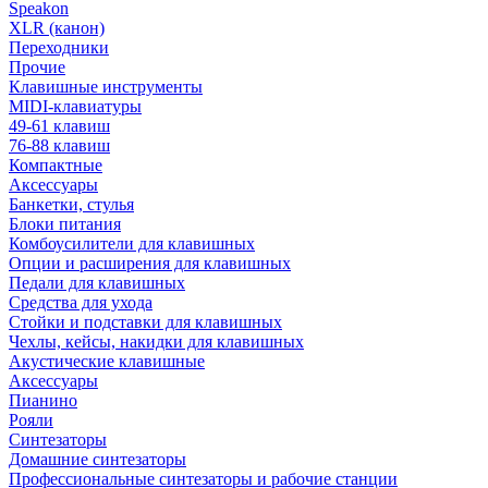
Speakon
XLR (канон)
Переходники
Прочие
Клавишные инструменты
MIDI-клавиатуры
49-61 клавиш
76-88 клавиш
Компактные
Аксессуары
Банкетки, стулья
Блоки питания
Комбоусилители для клавишных
Опции и расширения для клавишных
Педали для клавишных
Средства для ухода
Стойки и подставки для клавишных
Чехлы, кейсы, накидки для клавишных
Акустические клавишные
Аксессуары
Пианино
Рояли
Синтезаторы
Домашние синтезаторы
Профессиональные синтезаторы и рабочие станции