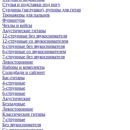
Стулья и подставки под ногу
Сурдины (заглушки), рупоры для гитар
Тренажеры для пальцев
Фурнитура
Чехлы и кейсы
Акустические гитары
12-струнные без звукоснимателя
12-струнные со звукоснимателем
6-струнные без звукоснимателя
6-струнные со звукоснимателем
7-струнные без звукоснимателя
Левосторонние
Наборы и комплекты
Солидбади и сайлент
Бас-гитары
4-струнные
5-струнные
6-струнные
Акустические
Безладовые
Левосторонние
Классические гитары
7-струнные
Без звукоснимателя
Со звукоснимателем