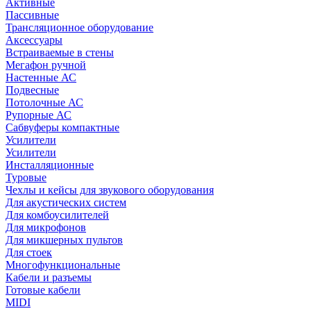
Активные
Пассивные
Трансляционное оборудование
Аксессуары
Встраиваемые в стены
Мегафон ручной
Настенные АС
Подвесные
Потолочные АС
Рупорные АС
Сабвуферы компактные
Усилители
Усилители
Инсталляционные
Туровые
Чехлы и кейсы для звукового оборудования
Для акустических систем
Для комбоусилителей
Для микрофонов
Для микшерных пультов
Для стоек
Многофункциональные
Кабели и разъемы
Готовые кабели
MIDI