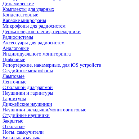
Динамические
Комплекты для ударных
Конденсаторные
Караоке микрофоны
Микрофоны для радиосистем
Держатели, крепления, переходники
Радиосистемы
Аксессуары для радиосистем
Аналоговые
Индивидуального мониторинга
Цифровые
Репортёрские, накамерные, для iOS устройств
Студийные микрофоны
Ламповые
Ленточные
С большой диафрагмой
Наушники и гарнитуры
Гарнитуры
Диджейские наушники
Наушники вкладыши/мониторинговые
Студийные наушники
Закрытые
Открытые
Ноты, самоучители
Вокальная музыка