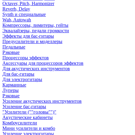
Octaver, Pitch, Harmonizer
Reverb, Delay
Synth и специальные
Wah, Autowah
Компрессоры, лимитеры, гейты
Эквалайзеры, педали громкости
Эффекты для бас-гитары
Предусилители и моделлеры
Педальные
Рэковые
Процессоры эффектов
Аксессуары для процессоров эффектов
Для акустических инструментов
Для бас-гитары
Для электрогитары
Карманные
Луперы
Рэковые
Усиление акустических инструментов
Усиление бас-гитары
"Усилители (""головы"")"
Акустические кабинеты
Комбоусилители
Мини усилители и комбо
Усиление электрогитары