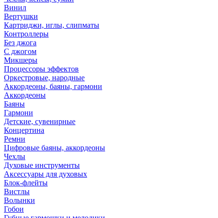
Винил
Вертушки
Картриджи, иглы, слипматы
Контроллеры
Без джога
С джогом
Микшеры
Процессоры эффектов
Оркестровые, народные
Аккордеоны, баяны, гармони
Аккордеоны
Баяны
Гармони
Детские, сувенирные
Концертина
Ремни
Цифровые баяны, аккордеоны
Чехлы
Духовые инструменты
Аксессуары для духовых
Блок-флейты
Вистлы
Волынки
Гобои
Губные гармошки и мелодики