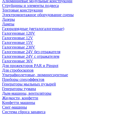
Алюминиевые модульные конструкции
Струбцины и элементы подвеса
Тентовые конструкции
Электромонтажное оборудование сцены
Лазеры
Лампы
Газоразрядные (металогалогенные)
Галогеновые 120V
Галогеновые 12V
Галогеновые 15V
Галогеновые 230V
Галогеновые 24V без отражателя
Галогеновые 24V с отражателем
Галогеновые 36V
Для прожекторов PAR и Pinspot
Для стробоскопов
Ультрафиолетовые, люминесцентные
Приборы спецэффектов
Генераторы мыльных пузырей
Генераторы тумана
Дым-машины, вентиляторы
Жидкости, конфетти
Конфетти машины
Снег-машины
Система сброса занавеса