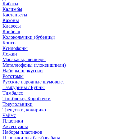
Кабасы
Калимбы
Кастаньеты
Кахоны
Клавесы
Ковбелл
Колокольчики (бубенцы)
Конго
Ксилофоны
Ложки
Маракасы, шейкеры
Металлофоны (глокеншпили)
Наборы перкуссии
Рототомы
Русские народные шумовые.
Тамбурины / Бубны
Тимбалес
Тон-блоки, Коробочки
Треугольники
Трещотки, кокирико
Чаймс
Пластики
Аксессуары
Наборы пластиков
Пластики для бас-барабана