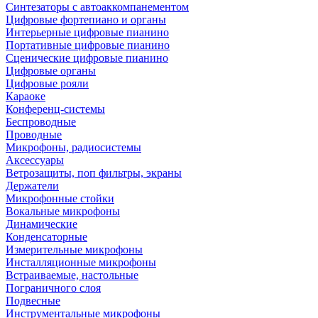
Синтезаторы с автоаккомпанементом
Цифровые фортепиано и органы
Интерьерные цифровые пианино
Портативные цифровые пианино
Сценические цифровые пианино
Цифровые органы
Цифровые рояли
Караоке
Конференц-системы
Беспроводные
Проводные
Микрофоны, радиосистемы
Аксессуары
Ветрозащиты, поп фильтры, экраны
Держатели
Микрофонные стойки
Вокальные микрофоны
Динамические
Конденсаторные
Измерительные микрофоны
Инсталляционные микрофоны
Встраиваемые, настольные
Пограничного слоя
Подвесные
Инструментальные микрофоны