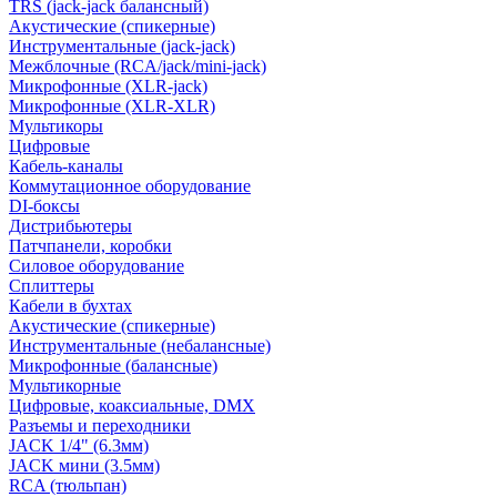
TRS (jack-jack балансный)
Акустические (спикерные)
Инструментальные (jack-jack)
Межблочные (RCA/jack/mini-jack)
Микрофонные (XLR-jack)
Микрофонные (XLR-XLR)
Мультикоры
Цифровые
Кабель-каналы
Коммутационное оборудование
DI-боксы
Дистрибьютеры
Патчпанели, коробки
Силовое оборудование
Сплиттеры
Кабели в бухтах
Акустические (спикерные)
Инструментальные (небалансные)
Микрофонные (балансные)
Мультикорные
Цифровые, коаксиальные, DMX
Разъемы и переходники
JACK 1/4" (6.3мм)
JACK мини (3.5мм)
RCA (тюльпан)