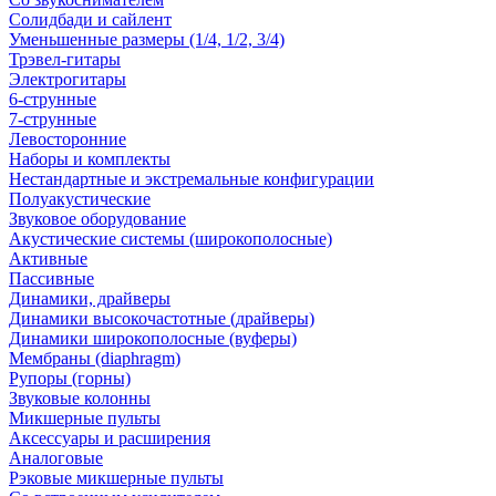
Солидбади и сайлент
Уменьшенные размеры (1/4, 1/2, 3/4)
Трэвел-гитары
Электрогитары
6-струнные
7-струнные
Левосторонние
Наборы и комплекты
Нестандартные и экстремальные конфигурации
Полуакустические
Звуковое оборудование
Акустические системы (широкополосные)
Активные
Пассивные
Динамики, драйверы
Динамики высокочастотные (драйверы)
Динамики широкополосные (вуферы)
Мембраны (diaphragm)
Рупоры (горны)
Звуковые колонны
Микшерные пульты
Аксессуары и расширения
Аналоговые
Рэковые микшерные пульты