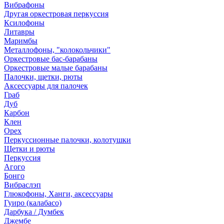
Вибрафоны
Другая оркестровая перкуссия
Ксилофоны
Литавры
Маримбы
Металлофоны, "колокольчики"
Оркестровые бас-барабаны
Оркестровые малые барабаны
Палочки, щетки, рюты
Аксессуары для палочек
Граб
Дуб
Карбон
Клен
Орех
Перкуссионные палочки, колотушки
Щетки и рюты
Перкуссия
Агого
Бонго
Вибраслэп
Глюкофоны, Ханги, аксессуары
Гуиро (калабасо)
Дарбука / Думбек
Джембе