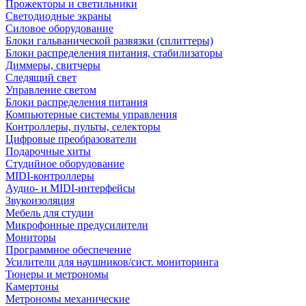
Прожекторы и светильники
Светодиодные экраны
Силовое оборудование
Блоки гальванической развязки (сплиттеры)
Блоки распределения питания, стабилизаторы
Диммеры, свитчеры
Следящий свет
Управление светом
Блоки распределения питания
Компьютерные системы управления
Контроллеры, пульты, селекторы
Цифровые преобразователи
Подарочные хиты
Студийное оборудование
MIDI-контроллеры
Аудио- и MIDI-интерфейсы
Звукоизоляция
Мебель для студии
Микрофонные предусилители
Мониторы
Программное обеспечение
Усилители для наушников/сист. мониторинга
Тюнеры и метрономы
Камертоны
Метрономы механические