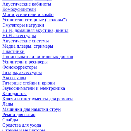
Акустические кабинеты
Комбоусилители
Мини усилители и комбо
Усилители гитарные ("головы")
Эмуляторы нагрузки
Hi-Fi, домашняя акустика, винил
Hi-Fi аксессуары
Акустические системы
Медиа плееры, стримеры
Пластинки
Проигрыватели виниловых дисков
Усилители и ресиверы
Фонокорректоры
Гитары, аксессуары
Аксессуары
Гитарные стойки и крюки
Звукосниматели и электроника
Каподастры
Ключи и инструменты для ремонта
Лады
Машинки для намотки струн
Ремни для гитар
Слайды
Средства для ухода
Струны и медиаторы