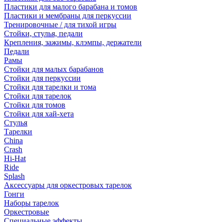
Пластики для малого барабана и томов
Пластики и мембраны для перкуссии
Тренировочные / для тихой игры
Стойки, стулья, педали
Крепления, зажимы, клэмпы, держатели
Педали
Рамы
Стойки для малых барабанов
Стойки для перкуссии
Стойки для тарелки и тома
Стойки для тарелок
Стойки для томов
Стойки для хай-хета
Стулья
Тарелки
China
Crash
Hi-Hat
Ride
Splash
Аксессуары для оркестровых тарелок
Гонги
Наборы тарелок
Оркестровые
Специальные эффекты