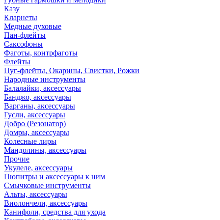
Казу
Кларнеты
Медные духовые
Пан-флейты
Саксофоны
Фаготы, контрфаготы
Флейты
Цуг-флейты, Окарины, Свистки, Рожки
Народные инструменты
Балалайки, аксессуары
Банджо, аксессуары
Варганы, аксессуары
Гусли, аксессуары
Добро (Резонатор)
Домры, аксессуары
Колесные лиры
Мандолины, аксессуары
Прочие
Укулеле, аксессуары
Пюпитры и аксессуары к ним
Смычковые инструменты
Альты, аксессуары
Виолончели, аксессуары
Канифоли, средства для ухода