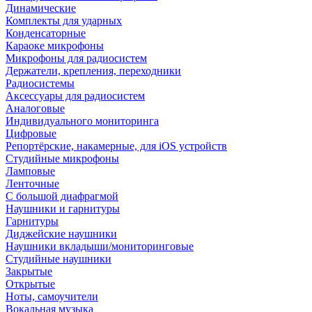
Динамические
Комплекты для ударных
Конденсаторные
Караоке микрофоны
Микрофоны для радиосистем
Держатели, крепления, переходники
Радиосистемы
Аксессуары для радиосистем
Аналоговые
Индивидуального мониторинга
Цифровые
Репортёрские, накамерные, для iOS устройств
Студийные микрофоны
Ламповые
Ленточные
С большой диафрагмой
Наушники и гарнитуры
Гарнитуры
Диджейские наушники
Наушники вкладыши/мониторинговые
Студийные наушники
Закрытые
Открытые
Ноты, самоучители
Вокальная музыка