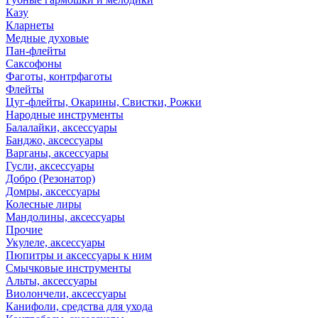
Казу
Кларнеты
Медные духовые
Пан-флейты
Саксофоны
Фаготы, контрфаготы
Флейты
Цуг-флейты, Окарины, Свистки, Рожки
Народные инструменты
Балалайки, аксессуары
Банджо, аксессуары
Варганы, аксессуары
Гусли, аксессуары
Добро (Резонатор)
Домры, аксессуары
Колесные лиры
Мандолины, аксессуары
Прочие
Укулеле, аксессуары
Пюпитры и аксессуары к ним
Смычковые инструменты
Альты, аксессуары
Виолончели, аксессуары
Канифоли, средства для ухода