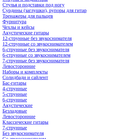
Стулья и подставки под ногу
Сурдины (заглушки), рупоры для гитар
Тренажеры для пальцев
Фурнитура
Чехлы и кейсы
Акустические гитары
12-струнные без звукоснимателя
12-струнные со звукоснимателем
6-струнные без звукоснимателя
6-струнные со звукоснимателем
7-струнные без звукоснимателя
Левосторонние
Наборы и комплекты
Солидбади и сайлент
Бас-гитары
4-струнные
5-струнные
6-струнные
Акустические
Безладовые
Левосторонние
Классические гитары
7-струнные
Без звукоснимателя
Со звукоснимателем