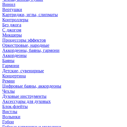
Винил
Вертушки
Картриджи, иглы, слипматы
Контроллеры
Без джога
С джогом
Микшеры
Процессоры эффектов
Оркестровые, народные
Аккордеоны, баяны, гармони
Аккордеоны
Баяны
Гармони
Детские, сувенирные
Концертина
Ремни
Цифровые баяны, аккордеоны
Чехлы
Духовые инструменты
Аксессуары для духовых
Блок-флейты
Вистлы
Волынки
Гобои
Губные гармошки и мелодики