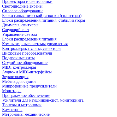
Прожекторы и светильники
Светодиодные экраны
Силовое оборудование
Блоки гальванической развязки (сплиттеры)
Блоки распределения питания, стабилизаторы
Диммеры, свитчеры
Следящий свет
Управление светом
Блоки распределения питания
Компьютерные системы управления
Контроллеры, пульты, селекторы
Цифровые преобразователи
Подарочные хиты
Студийное оборудование
MIDI-контроллеры
Аудио- и MIDI-интерфейсы
Звукоизоляция
Мебель для студии
Микрофонные предусилители
Мониторы
Программное обеспечение
Усилители для наушников/сист. мониторинга
Тюнеры и метрономы
Камертоны
Метрономы механические