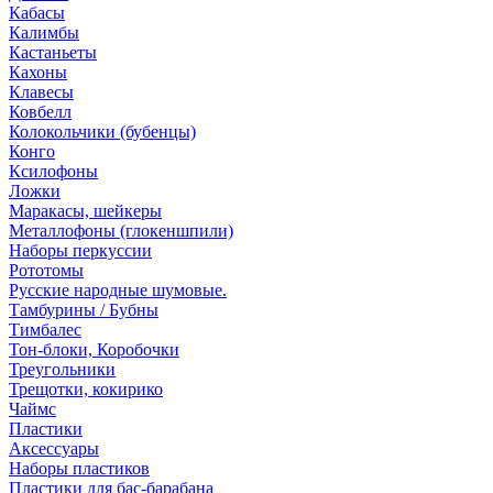
Кабасы
Калимбы
Кастаньеты
Кахоны
Клавесы
Ковбелл
Колокольчики (бубенцы)
Конго
Ксилофоны
Ложки
Маракасы, шейкеры
Металлофоны (глокеншпили)
Наборы перкуссии
Рототомы
Русские народные шумовые.
Тамбурины / Бубны
Тимбалес
Тон-блоки, Коробочки
Треугольники
Трещотки, кокирико
Чаймс
Пластики
Аксессуары
Наборы пластиков
Пластики для бас-барабана