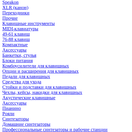
Speakon
XLR (канон)
Переходники
Прочие
Клавишные инструменты
MIDI-клавиатуры
49-61 клавиш
76-88 клавиш
Компактные
Аксессуары
Банкетки, стулья
Блоки питания
Комбоусилители для клавишных
Опции и расширения для клавишных
Педали для клавишных
Средства для ухода
Стойки и подставки для клавишных
Чехлы, кейсы, накидки для клавишных
Акустические клавишные
Аксессуары
Пианино
Рояли
Синтезаторы
Домашние синтезаторы
Профессиональные синтезаторы и рабочие станции