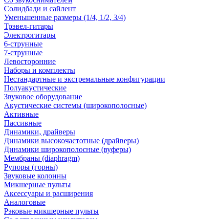
Солидбади и сайлент
Уменьшенные размеры (1/4, 1/2, 3/4)
Трэвел-гитары
Электрогитары
6-струнные
7-струнные
Левосторонние
Наборы и комплекты
Нестандартные и экстремальные конфигурации
Полуакустические
Звуковое оборудование
Акустические системы (широкополосные)
Активные
Пассивные
Динамики, драйверы
Динамики высокочастотные (драйверы)
Динамики широкополосные (вуферы)
Мембраны (diaphragm)
Рупоры (горны)
Звуковые колонны
Микшерные пульты
Аксессуары и расширения
Аналоговые
Рэковые микшерные пульты