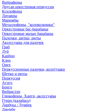
Вибрафоны
Другая оркестровая перкуссия
Ксилофоны
Литавры
Маримбы
Металлофоны, "колокольчики"
Оркестровые бас-барабаны
Оркестровые малые барабаны
Палочки, щетки, рюты
Аксессуары для палочек
Граб
Дуб
Карбон
Клен
Орех
Перкуссионные палочки, колотушки
Щетки и рюты
Перкуссия
Агого
Бонго
Вибраслэп
Глюкофоны, Ханги, аксессуары
Гуиро (калабасо)
Дарбука / Думбек
Джембе