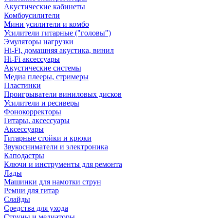
Акустические кабинеты
Комбоусилители
Мини усилители и комбо
Усилители гитарные ("головы")
Эмуляторы нагрузки
Hi-Fi, домашняя акустика, винил
Hi-Fi аксессуары
Акустические системы
Медиа плееры, стримеры
Пластинки
Проигрыватели виниловых дисков
Усилители и ресиверы
Фонокорректоры
Гитары, аксессуары
Аксессуары
Гитарные стойки и крюки
Звукосниматели и электроника
Каподастры
Ключи и инструменты для ремонта
Лады
Машинки для намотки струн
Ремни для гитар
Слайды
Средства для ухода
Струны и медиаторы