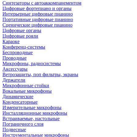
Синтезаторы с автоаккомпанементом
Цифровые фортепиано и органы
Интерьерные цифровые пианино
Портативные цифровые пианино
Сценические цифровые пианино
Цифровые органы
Цифровые рояли
Караоке
Конференц-системы
Беспроводные
Проводные
Микрофоны, радиосистемы
Аксессуары
Ветрозащиты, поп фильтры, экраны
Держатели
Микрофонные стойки
Вокальные микрофоны
Динамические
Конденсаторные
Измерительные микрофоны
Инсталляционные микрофоны
Встраиваемые, настольные
Пограничного слоя
Подвесные
Инструментальные микрофоны