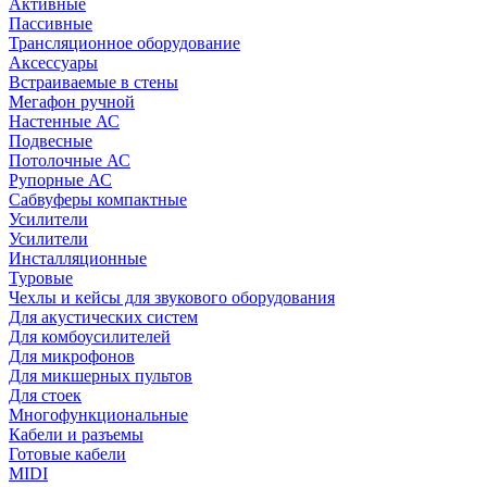
Активные
Пассивные
Трансляционное оборудование
Аксессуары
Встраиваемые в стены
Мегафон ручной
Настенные АС
Подвесные
Потолочные АС
Рупорные АС
Сабвуферы компактные
Усилители
Усилители
Инсталляционные
Туровые
Чехлы и кейсы для звукового оборудования
Для акустических систем
Для комбоусилителей
Для микрофонов
Для микшерных пультов
Для стоек
Многофункциональные
Кабели и разъемы
Готовые кабели
MIDI