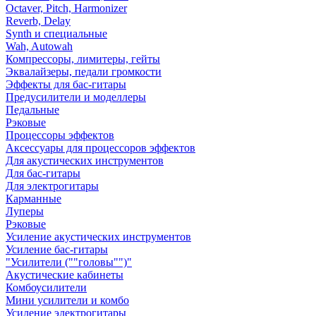
Octaver, Pitch, Harmonizer
Reverb, Delay
Synth и специальные
Wah, Autowah
Компрессоры, лимитеры, гейты
Эквалайзеры, педали громкости
Эффекты для бас-гитары
Предусилители и моделлеры
Педальные
Рэковые
Процессоры эффектов
Аксессуары для процессоров эффектов
Для акустических инструментов
Для бас-гитары
Для электрогитары
Карманные
Луперы
Рэковые
Усиление акустических инструментов
Усиление бас-гитары
"Усилители (""головы"")"
Акустические кабинеты
Комбоусилители
Мини усилители и комбо
Усиление электрогитары