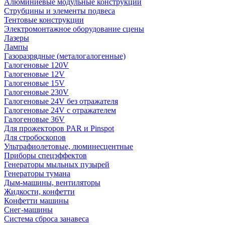
Алюминиевые модульные конструкции
Струбцины и элементы подвеса
Тентовые конструкции
Электромонтажное оборудование сцены
Лазеры
Лампы
Газоразрядные (металогалогенные)
Галогеновые 120V
Галогеновые 12V
Галогеновые 15V
Галогеновые 230V
Галогеновые 24V без отражателя
Галогеновые 24V с отражателем
Галогеновые 36V
Для прожекторов PAR и Pinspot
Для стробоскопов
Ультрафиолетовые, люминесцентные
Приборы спецэффектов
Генераторы мыльных пузырей
Генераторы тумана
Дым-машины, вентиляторы
Жидкости, конфетти
Конфетти машины
Снег-машины
Система сброса занавеса