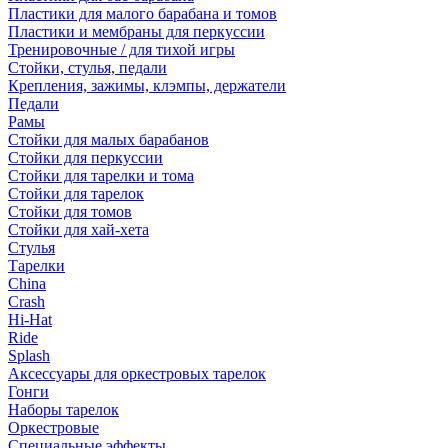
Пластики для малого барабана и томов
Пластики и мембраны для перкуссии
Тренировочные / для тихой игры
Стойки, стулья, педали
Крепления, зажимы, клэмпы, держатели
Педали
Рамы
Стойки для малых барабанов
Стойки для перкуссии
Стойки для тарелки и тома
Стойки для тарелок
Стойки для томов
Стойки для хай-хета
Стулья
Тарелки
China
Crash
Hi-Hat
Ride
Splash
Аксессуары для оркестровых тарелок
Гонги
Наборы тарелок
Оркестровые
Специальные эффекты