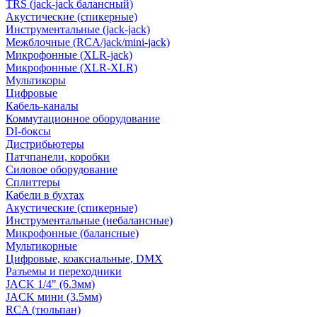
TRS (jack-jack балансный)
Акустические (спикерные)
Инструментальные (jack-jack)
Межблочные (RCA/jack/mini-jack)
Микрофонные (XLR-jack)
Микрофонные (XLR-XLR)
Мультикоры
Цифровые
Кабель-каналы
Коммутационное оборудование
DI-боксы
Дистрибьютеры
Патчпанели, коробки
Силовое оборудование
Сплиттеры
Кабели в бухтах
Акустические (спикерные)
Инструментальные (небалансные)
Микрофонные (балансные)
Мультикорные
Цифровые, коаксиальные, DMX
Разъемы и переходники
JACK 1/4" (6.3мм)
JACK мини (3.5мм)
RCA (тюльпан)