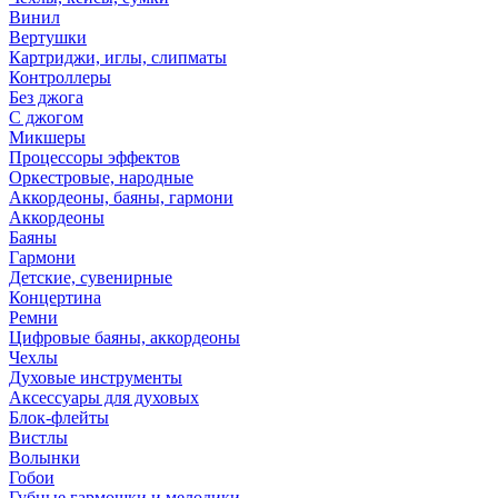
Винил
Вертушки
Картриджи, иглы, слипматы
Контроллеры
Без джога
С джогом
Микшеры
Процессоры эффектов
Оркестровые, народные
Аккордеоны, баяны, гармони
Аккордеоны
Баяны
Гармони
Детские, сувенирные
Концертина
Ремни
Цифровые баяны, аккордеоны
Чехлы
Духовые инструменты
Аксессуары для духовых
Блок-флейты
Вистлы
Волынки
Гобои
Губные гармошки и мелодики