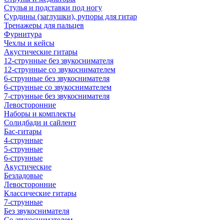
Стулья и подставки под ногу
Сурдины (заглушки), рупоры для гитар
Тренажеры для пальцев
Фурнитура
Чехлы и кейсы
Акустические гитары
12-струнные без звукоснимателя
12-струнные со звукоснимателем
6-струнные без звукоснимателя
6-струнные со звукоснимателем
7-струнные без звукоснимателя
Левосторонние
Наборы и комплекты
Солидбади и сайлент
Бас-гитары
4-струнные
5-струнные
6-струнные
Акустические
Безладовые
Левосторонние
Классические гитары
7-струнные
Без звукоснимателя
Со звукоснимателем