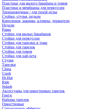
Пластики для малого барабана и томов
Пластики и мембраны для перкуссии
Тренировочные / для тихой игры
Стойки, стулья, педали
Крепления, зажимы, клэмпы, держатели
Педали
Рамы
Стойки для малых барабанов
Стойки для перкуссии
Стойки для тарелки и тома
Стойки для тарелок
Стойки для томов
Стойки для хай-хета
Стулья
Тарелки
China
Crash
Hi-Hat
Ride
Splash
Аксессуары для оркестровых тарелок
Гонги
Наборы тарелок
Оркестровые
Специальные эффекты