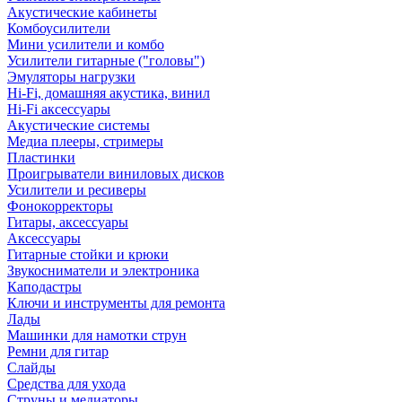
Акустические кабинеты
Комбоусилители
Мини усилители и комбо
Усилители гитарные ("головы")
Эмуляторы нагрузки
Hi-Fi, домашняя акустика, винил
Hi-Fi аксессуары
Акустические системы
Медиа плееры, стримеры
Пластинки
Проигрыватели виниловых дисков
Усилители и ресиверы
Фонокорректоры
Гитары, аксессуары
Аксессуары
Гитарные стойки и крюки
Звукосниматели и электроника
Каподастры
Ключи и инструменты для ремонта
Лады
Машинки для намотки струн
Ремни для гитар
Слайды
Средства для ухода
Струны и медиаторы