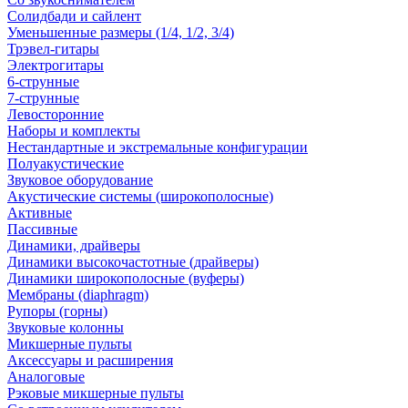
Солидбади и сайлент
Уменьшенные размеры (1/4, 1/2, 3/4)
Трэвел-гитары
Электрогитары
6-струнные
7-струнные
Левосторонние
Наборы и комплекты
Нестандартные и экстремальные конфигурации
Полуакустические
Звуковое оборудование
Акустические системы (широкополосные)
Активные
Пассивные
Динамики, драйверы
Динамики высокочастотные (драйверы)
Динамики широкополосные (вуферы)
Мембраны (diaphragm)
Рупоры (горны)
Звуковые колонны
Микшерные пульты
Аксессуары и расширения
Аналоговые
Рэковые микшерные пульты