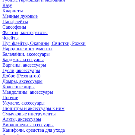
Казу
Кларнеты
Медные духовые
Пан-флейты
Саксофоны
Фаготы, контрфаготы
Флейты
Цуг-флейты, Окарины, Свистки, Рожки
Народные инструменты
Балалайки, аксессуары
Банджо, аксессуары
Варганы, аксессуары
Гусли, аксессуары
Добро (Резонатор)
Домры, аксессуары
Колесные лиры
Мандолины, аксессуары
Прочие
Укулеле, аксессуары
Пюпитры и аксессуары к ним
Смычковые инструменты
Альты, аксессуары
Виолончели, аксессуары
Канифоли, средства для ухода