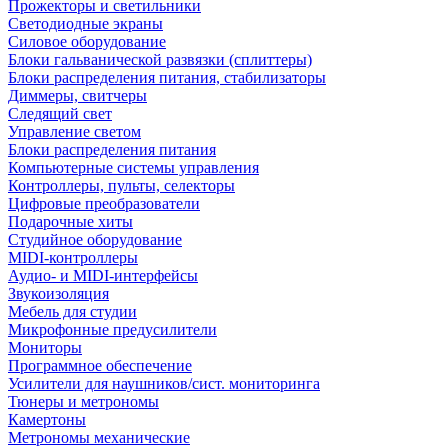
Прожекторы и светильники
Светодиодные экраны
Силовое оборудование
Блоки гальванической развязки (сплиттеры)
Блоки распределения питания, стабилизаторы
Диммеры, свитчеры
Следящий свет
Управление светом
Блоки распределения питания
Компьютерные системы управления
Контроллеры, пульты, селекторы
Цифровые преобразователи
Подарочные хиты
Студийное оборудование
MIDI-контроллеры
Аудио- и MIDI-интерфейсы
Звукоизоляция
Мебель для студии
Микрофонные предусилители
Мониторы
Программное обеспечение
Усилители для наушников/сист. мониторинга
Тюнеры и метрономы
Камертоны
Метрономы механические