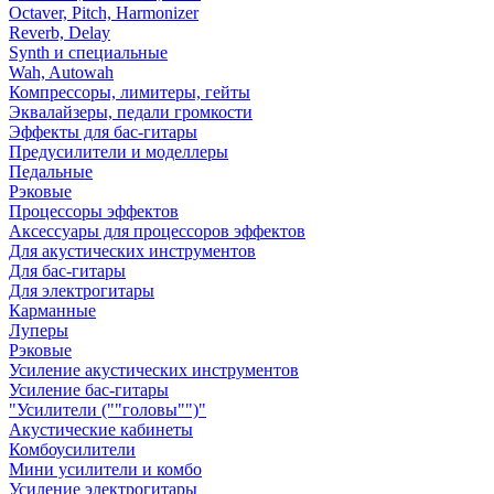
Octaver, Pitch, Harmonizer
Reverb, Delay
Synth и специальные
Wah, Autowah
Компрессоры, лимитеры, гейты
Эквалайзеры, педали громкости
Эффекты для бас-гитары
Предусилители и моделлеры
Педальные
Рэковые
Процессоры эффектов
Аксессуары для процессоров эффектов
Для акустических инструментов
Для бас-гитары
Для электрогитары
Карманные
Луперы
Рэковые
Усиление акустических инструментов
Усиление бас-гитары
"Усилители (""головы"")"
Акустические кабинеты
Комбоусилители
Мини усилители и комбо
Усиление электрогитары