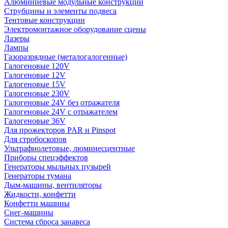
Алюминиевые модульные конструкции
Струбцины и элементы подвеса
Тентовые конструкции
Электромонтажное оборудование сцены
Лазеры
Лампы
Газоразрядные (металогалогенные)
Галогеновые 120V
Галогеновые 12V
Галогеновые 15V
Галогеновые 230V
Галогеновые 24V без отражателя
Галогеновые 24V с отражателем
Галогеновые 36V
Для прожекторов PAR и Pinspot
Для стробоскопов
Ультрафиолетовые, люминесцентные
Приборы спецэффектов
Генераторы мыльных пузырей
Генераторы тумана
Дым-машины, вентиляторы
Жидкости, конфетти
Конфетти машины
Снег-машины
Система сброса занавеса