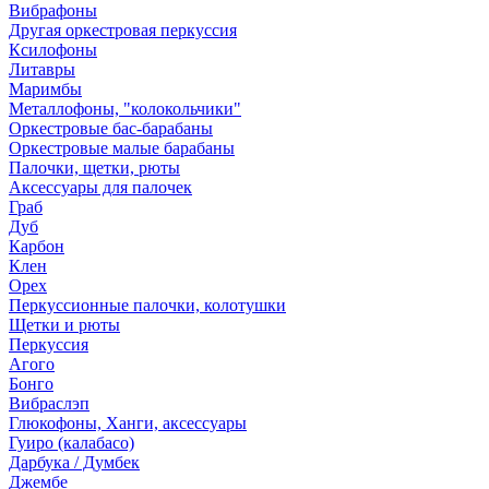
Вибрафоны
Другая оркестровая перкуссия
Ксилофоны
Литавры
Маримбы
Металлофоны, "колокольчики"
Оркестровые бас-барабаны
Оркестровые малые барабаны
Палочки, щетки, рюты
Аксессуары для палочек
Граб
Дуб
Карбон
Клен
Орех
Перкуссионные палочки, колотушки
Щетки и рюты
Перкуссия
Агого
Бонго
Вибраслэп
Глюкофоны, Ханги, аксессуары
Гуиро (калабасо)
Дарбука / Думбек
Джембе