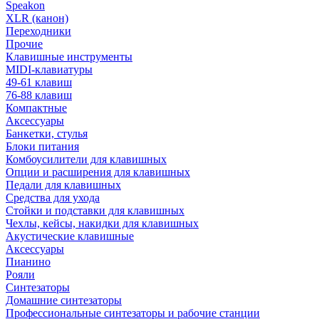
Speakon
XLR (канон)
Переходники
Прочие
Клавишные инструменты
MIDI-клавиатуры
49-61 клавиш
76-88 клавиш
Компактные
Аксессуары
Банкетки, стулья
Блоки питания
Комбоусилители для клавишных
Опции и расширения для клавишных
Педали для клавишных
Средства для ухода
Стойки и подставки для клавишных
Чехлы, кейсы, накидки для клавишных
Акустические клавишные
Аксессуары
Пианино
Рояли
Синтезаторы
Домашние синтезаторы
Профессиональные синтезаторы и рабочие станции