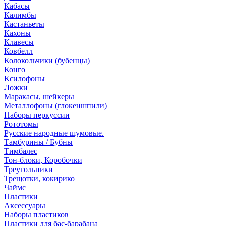
Кабасы
Калимбы
Кастаньеты
Кахоны
Клавесы
Ковбелл
Колокольчики (бубенцы)
Конго
Ксилофоны
Ложки
Маракасы, шейкеры
Металлофоны (глокеншпили)
Наборы перкуссии
Рототомы
Русские народные шумовые.
Тамбурины / Бубны
Тимбалес
Тон-блоки, Коробочки
Треугольники
Трещотки, кокирико
Чаймс
Пластики
Аксессуары
Наборы пластиков
Пластики для бас-барабана