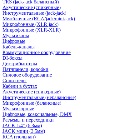
TRS (jack-jack балансный)
Акустические (спикерные)
Инструментальные (jack-jack)
Межблочные (RCA/jack/mini-jack)
Микрофонные (XLR-jack)
Микрофонные (XLR-XLR)
Мультикоры
Цифровые
Кабель-каналы
Коммутационное оборудование
DI-боксы
Дистрибьютеры
Патчпанели, коробки
Силовое оборудование
Сплиттеры
Кабели в бухтах
Акустические (спикерные)
Инструментальные (небалансные)
Микрофонные (балансные)
Мультикорные
Цифровые, коаксиальные, DMX
Разъемы и переходники
JACK 1/4" (6.3мм)
JACK мини (3.5мм)
RCA (тюльпан)