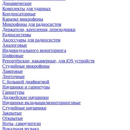
Динамические
Комплекты для ударных
Конденсаторные
Караоке микрофоны
Микрофоны для радиосистем
Держатели, крепления, переходники
Радиосистемы
Аксессуары для радиосистем
Аналоговые
Индивидуального мониторинга
Цифровые
Репортёрские, накамерные, для iOS устройств
Студийные микрофоны
Ламповые
Ленточные
С большой диафрагмой
Наушники и гарнитуры
Гарнитуры
Диджейские наушники
Наушники вкладыши/мониторинговые
Студийные наушники
Закрытые
Открытые
Ноты, самоучители
Вокальная музыка