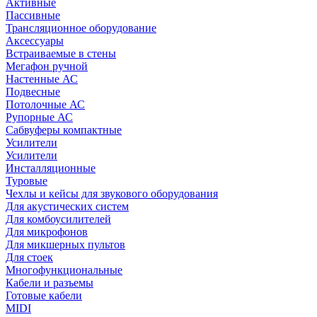
Активные
Пассивные
Трансляционное оборудование
Аксессуары
Встраиваемые в стены
Мегафон ручной
Настенные АС
Подвесные
Потолочные АС
Рупорные АС
Сабвуферы компактные
Усилители
Усилители
Инсталляционные
Туровые
Чехлы и кейсы для звукового оборудования
Для акустических систем
Для комбоусилителей
Для микрофонов
Для микшерных пультов
Для стоек
Многофункциональные
Кабели и разъемы
Готовые кабели
MIDI