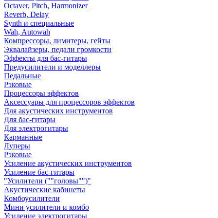
Octaver, Pitch, Harmonizer
Reverb, Delay
Synth и специальные
Wah, Autowah
Компрессоры, лимитеры, гейты
Эквалайзеры, педали громкости
Эффекты для бас-гитары
Предусилители и моделлеры
Педальные
Рэковые
Процессоры эффектов
Аксессуары для процессоров эффектов
Для акустических инструментов
Для бас-гитары
Для электрогитары
Карманные
Луперы
Рэковые
Усиление акустических инструментов
Усиление бас-гитары
"Усилители (""головы"")"
Акустические кабинеты
Комбоусилители
Мини усилители и комбо
Усиление электрогитары