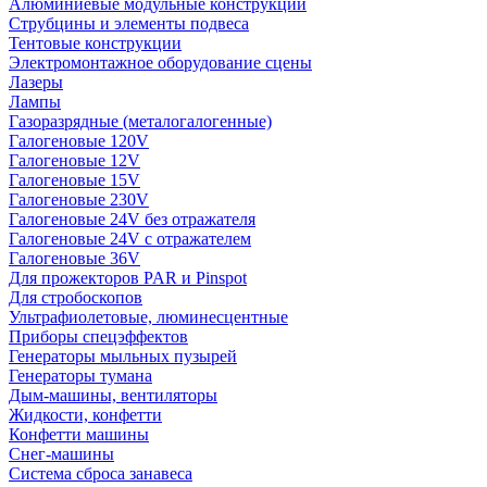
Алюминиевые модульные конструкции
Струбцины и элементы подвеса
Тентовые конструкции
Электромонтажное оборудование сцены
Лазеры
Лампы
Газоразрядные (металогалогенные)
Галогеновые 120V
Галогеновые 12V
Галогеновые 15V
Галогеновые 230V
Галогеновые 24V без отражателя
Галогеновые 24V с отражателем
Галогеновые 36V
Для прожекторов PAR и Pinspot
Для стробоскопов
Ультрафиолетовые, люминесцентные
Приборы спецэффектов
Генераторы мыльных пузырей
Генераторы тумана
Дым-машины, вентиляторы
Жидкости, конфетти
Конфетти машины
Снег-машины
Система сброса занавеса