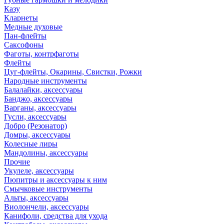
Казу
Кларнеты
Медные духовые
Пан-флейты
Саксофоны
Фаготы, контрфаготы
Флейты
Цуг-флейты, Окарины, Свистки, Рожки
Народные инструменты
Балалайки, аксессуары
Банджо, аксессуары
Варганы, аксессуары
Гусли, аксессуары
Добро (Резонатор)
Домры, аксессуары
Колесные лиры
Мандолины, аксессуары
Прочие
Укулеле, аксессуары
Пюпитры и аксессуары к ним
Смычковые инструменты
Альты, аксессуары
Виолончели, аксессуары
Канифоли, средства для ухода