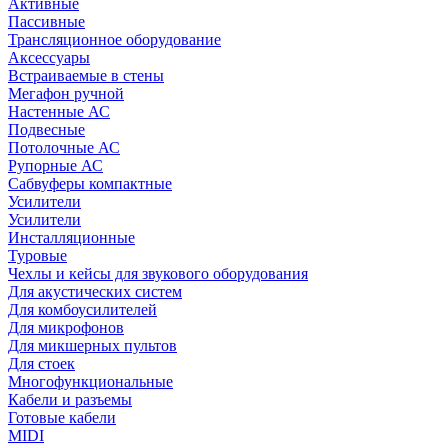
Активные
Пассивные
Трансляционное оборудование
Аксессуары
Встраиваемые в стены
Мегафон ручной
Настенные АС
Подвесные
Потолочные АС
Рупорные АС
Сабвуферы компактные
Усилители
Усилители
Инсталляционные
Туровые
Чехлы и кейсы для звукового оборудования
Для акустических систем
Для комбоусилителей
Для микрофонов
Для микшерных пультов
Для стоек
Многофункциональные
Кабели и разъемы
Готовые кабели
MIDI