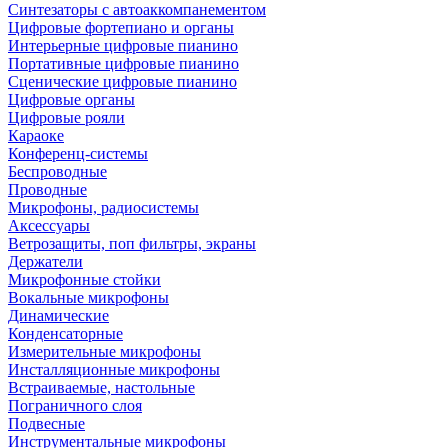
Синтезаторы с автоаккомпанементом
Цифровые фортепиано и органы
Интерьерные цифровые пианино
Портативные цифровые пианино
Сценические цифровые пианино
Цифровые органы
Цифровые рояли
Караоке
Конференц-системы
Беспроводные
Проводные
Микрофоны, радиосистемы
Аксессуары
Ветрозащиты, поп фильтры, экраны
Держатели
Микрофонные стойки
Вокальные микрофоны
Динамические
Конденсаторные
Измерительные микрофоны
Инсталляционные микрофоны
Встраиваемые, настольные
Пограничного слоя
Подвесные
Инструментальные микрофоны