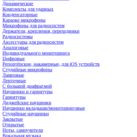
Динамические
Комплекты для ударных
Конденсаторные
Караоке микрофоны
Микрофоны для радиосистем
Держатели, крепления, переходники
Радиосистемы
Аксессуары для радиосистем
Аналоговые
Индивидуального мониторинга
Цифровые
Репортёрские, накамерные, для iOS устройств
Студийные микрофоны
Ламповые
Ленточные
С большой диафрагмой
Наушники и гарнитуры
Гарнитуры
Диджейские наушники
Наушники вкладыши/мониторинговые
Студийные наушники
Закрытые
Открытые
Ноты, самоучители
Вокальная музыка