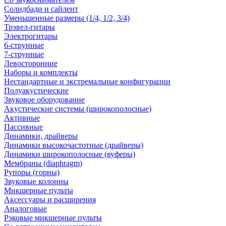
Солидбади и сайлент
Уменьшенные размеры (1/4, 1/2, 3/4)
Трэвел-гитары
Электрогитары
6-струнные
7-струнные
Левосторонние
Наборы и комплекты
Нестандартные и экстремальные конфигурации
Полуакустические
Звуковое оборудование
Акустические системы (широкополосные)
Активные
Пассивные
Динамики, драйверы
Динамики высокочастотные (драйверы)
Динамики широкополосные (вуферы)
Мембраны (diaphragm)
Рупоры (горны)
Звуковые колонны
Микшерные пульты
Аксессуары и расширения
Аналоговые
Рэковые микшерные пульты