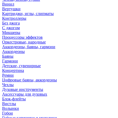
Винил
Вертушки
Картриджи, иглы, слипматы
Контроллеры
Без джога
С джогом
Микшеры
Процессоры эффектов
Оркестровые, народные
Аккордеоны, баяны, гармони
Аккордеоны
Баяны
Гармони
Детские, сувенирные
Концертина
Ремни
Цифровые баяны, аккордеоны
Чехлы
Духовые инструменты
Аксессуары для духовых
Блок-флейты
Вистлы
Волынки
Гобои
Губные гармошки и мелодики