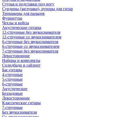
Стулья и подставки под ногу
Сурдины (заглушки), рупоры для гитар
Тренажеры для пальцев
Фурнитура
Чехлы и кейсы
Акустические гитары
12-струнные без звукоснимателя
12-струнные со звукоснимателем
6-струнные без звукоснимателя
6-струнные со звукоснимателем
7-струнные без звукоснимателя
Левосторонние
Наборы и комплекты
Солидбади и сайлент
Бас-гитары
4-струнные
5-струнные
6-струнные
Акустические
Безладовые
Левосторонние
Классические гитары
7-струнные
Без звукоснимателя
Со звукоснимателем