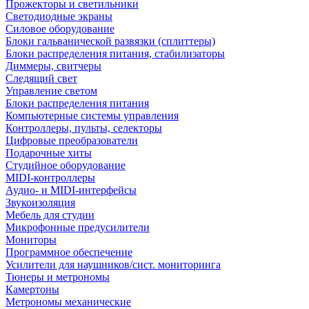
Прожекторы и светильники
Светодиодные экраны
Силовое оборудование
Блоки гальванической развязки (сплиттеры)
Блоки распределения питания, стабилизаторы
Диммеры, свитчеры
Следящий свет
Управление светом
Блоки распределения питания
Компьютерные системы управления
Контроллеры, пульты, селекторы
Цифровые преобразователи
Подарочные хиты
Студийное оборудование
MIDI-контроллеры
Аудио- и MIDI-интерфейсы
Звукоизоляция
Мебель для студии
Микрофонные предусилители
Мониторы
Программное обеспечение
Усилители для наушников/сист. мониторинга
Тюнеры и метрономы
Камертоны
Метрономы механические