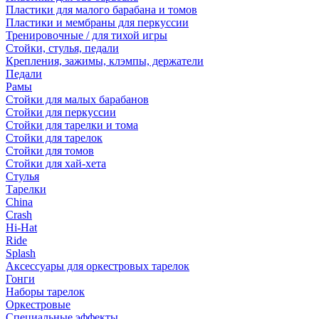
Пластики для малого барабана и томов
Пластики и мембраны для перкуссии
Тренировочные / для тихой игры
Стойки, стулья, педали
Крепления, зажимы, клэмпы, держатели
Педали
Рамы
Стойки для малых барабанов
Стойки для перкуссии
Стойки для тарелки и тома
Стойки для тарелок
Стойки для томов
Стойки для хай-хета
Стулья
Тарелки
China
Crash
Hi-Hat
Ride
Splash
Аксессуары для оркестровых тарелок
Гонги
Наборы тарелок
Оркестровые
Специальные эффекты