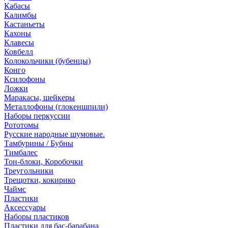
Кабасы
Калимбы
Кастаньеты
Кахоны
Клавесы
Ковбелл
Колокольчики (бубенцы)
Конго
Ксилофоны
Ложки
Маракасы, шейкеры
Металлофоны (глокеншпили)
Наборы перкуссии
Рототомы
Русские народные шумовые.
Тамбурины / Бубны
Тимбалес
Тон-блоки, Коробочки
Треугольники
Трещотки, кокирико
Чаймс
Пластики
Аксессуары
Наборы пластиков
Пластики для бас-барабана