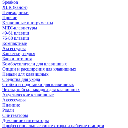
Speakon
XLR (канон)
Переходники
Прочие
Клавишные инструменты
MIDI-клавиатуры
49-61 клавиш
76-88 клавиш
Компактные
Аксессуары
Банкетки, стулья
Блоки питания
Комбоусилители для клавишных
Опции и расширения для клавишных
Педали для клавишных
Средства для ухода
Стойки и подставки для клавишных
Чехлы, кейсы, накидки для клавишных
Акустические клавишные
Аксессуары
Пианино
Рояли
Синтезаторы
Домашние синтезаторы
Профессиональные синтезаторы и рабочие станции