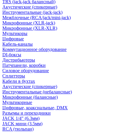
TRS (jack-jack балансный)
Акустические (спикерные)
Инструментальные (jack-jack)
Межблочные (RCA/jack/mini-jack)
Микрофонные (XLR-jack)
Микрофонные (XLR-XLR)
Мультикоры
Цифровые
Кабель-каналы
Коммутационное оборудование
DI-боксы
Дистрибьютеры
Патчпанели, коробки
Силовое оборудование
Сплиттеры
Кабели в бухтах
Акустические (спикерные)
Инструментальные (небалансные)
Микрофонные (балансные)
Мультикорные
Цифровые, коаксиальные, DMX
Разъемы и переходники
JACK 1/4" (6.3мм)
JACK мини (3.5мм)
RCA (тюльпан)