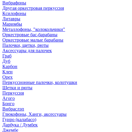
Вибрафоны
Другая оркестровая перкуссия
Ксилофоны
Литавры
Маримбы
Металлофоны, "колокольчики"
Оркестровые бас-барабаны
Оркестровые малые барабаны
Палочки, щетки, рюты
Аксессуары для палочек
Граб
Дуб
Карбон
Клен
Орех
Перкуссионные палочки, колотушки
Щетки и рюты
Перкуссия
Агого
Бонго
Вибраслэп
Глюкофоны, Ханги, аксессуары
Гуиро (калабасо)
Дарбука / Думбек
Джембе