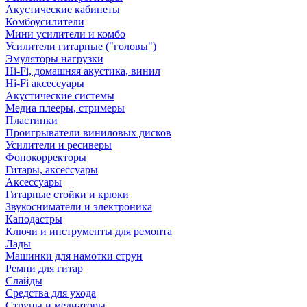
Акустические кабинеты
Комбоусилители
Мини усилители и комбо
Усилители гитарные ("головы")
Эмуляторы нагрузки
Hi-Fi, домашняя акустика, винил
Hi-Fi аксессуары
Акустические системы
Медиа плееры, стримеры
Пластинки
Проигрыватели виниловых дисков
Усилители и ресиверы
Фонокорректоры
Гитары, аксессуары
Аксессуары
Гитарные стойки и крюки
Звукосниматели и электроника
Каподастры
Ключи и инструменты для ремонта
Лады
Машинки для намотки струн
Ремни для гитар
Слайды
Средства для ухода
Струны и медиаторы