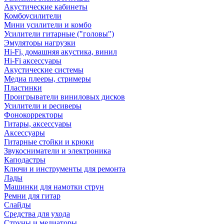
Акустические кабинеты
Комбоусилители
Мини усилители и комбо
Усилители гитарные ("головы")
Эмуляторы нагрузки
Hi-Fi, домашняя акустика, винил
Hi-Fi аксессуары
Акустические системы
Медиа плееры, стримеры
Пластинки
Проигрыватели виниловых дисков
Усилители и ресиверы
Фонокорректоры
Гитары, аксессуары
Аксессуары
Гитарные стойки и крюки
Звукосниматели и электроника
Каподастры
Ключи и инструменты для ремонта
Лады
Машинки для намотки струн
Ремни для гитар
Слайды
Средства для ухода
Струны и медиаторы