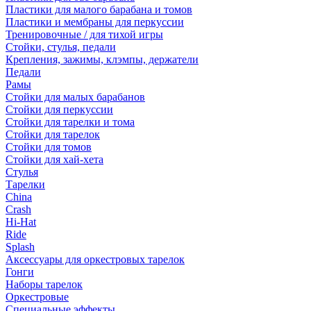
Пластики для малого барабана и томов
Пластики и мембраны для перкуссии
Тренировочные / для тихой игры
Стойки, стулья, педали
Крепления, зажимы, клэмпы, держатели
Педали
Рамы
Стойки для малых барабанов
Стойки для перкуссии
Стойки для тарелки и тома
Стойки для тарелок
Стойки для томов
Стойки для хай-хета
Стулья
Тарелки
China
Crash
Hi-Hat
Ride
Splash
Аксессуары для оркестровых тарелок
Гонги
Наборы тарелок
Оркестровые
Специальные эффекты