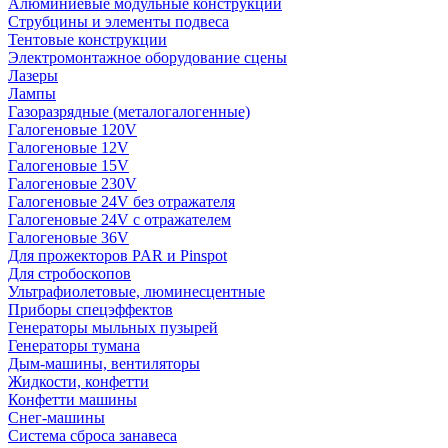
Алюминиевые модульные конструкции
Струбцины и элементы подвеса
Тентовые конструкции
Электромонтажное оборудование сцены
Лазеры
Лампы
Газоразрядные (металогалогенные)
Галогеновые 120V
Галогеновые 12V
Галогеновые 15V
Галогеновые 230V
Галогеновые 24V без отражателя
Галогеновые 24V с отражателем
Галогеновые 36V
Для прожекторов PAR и Pinspot
Для стробоскопов
Ультрафиолетовые, люминесцентные
Приборы спецэффектов
Генераторы мыльных пузырей
Генераторы тумана
Дым-машины, вентиляторы
Жидкости, конфетти
Конфетти машины
Снег-машины
Система сброса занавеса