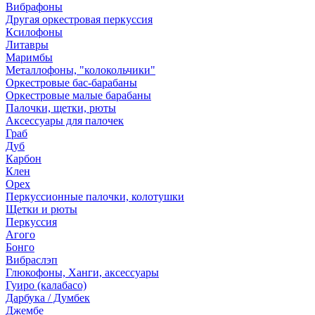
Вибрафоны
Другая оркестровая перкуссия
Ксилофоны
Литавры
Маримбы
Металлофоны, "колокольчики"
Оркестровые бас-барабаны
Оркестровые малые барабаны
Палочки, щетки, рюты
Аксессуары для палочек
Граб
Дуб
Карбон
Клен
Орех
Перкуссионные палочки, колотушки
Щетки и рюты
Перкуссия
Агого
Бонго
Вибраслэп
Глюкофоны, Ханги, аксессуары
Гуиро (калабасо)
Дарбука / Думбек
Джембе