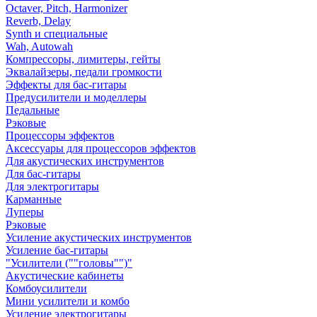
Octaver, Pitch, Harmonizer
Reverb, Delay
Synth и специальные
Wah, Autowah
Компрессоры, лимитеры, гейты
Эквалайзеры, педали громкости
Эффекты для бас-гитары
Предусилители и моделлеры
Педальные
Рэковые
Процессоры эффектов
Аксессуары для процессоров эффектов
Для акустических инструментов
Для бас-гитары
Для электрогитары
Карманные
Луперы
Рэковые
Усиление акустических инструментов
Усиление бас-гитары
"Усилители (""головы"")"
Акустические кабинеты
Комбоусилители
Мини усилители и комбо
Усиление электрогитары