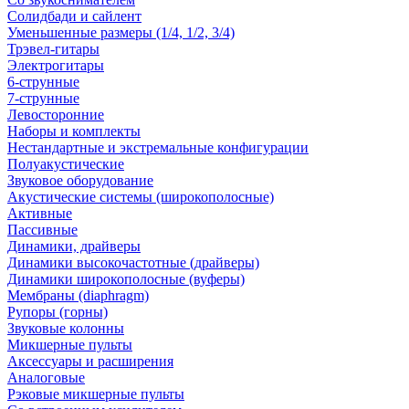
Солидбади и сайлент
Уменьшенные размеры (1/4, 1/2, 3/4)
Трэвел-гитары
Электрогитары
6-струнные
7-струнные
Левосторонние
Наборы и комплекты
Нестандартные и экстремальные конфигурации
Полуакустические
Звуковое оборудование
Акустические системы (широкополосные)
Активные
Пассивные
Динамики, драйверы
Динамики высокочастотные (драйверы)
Динамики широкополосные (вуферы)
Мембраны (diaphragm)
Рупоры (горны)
Звуковые колонны
Микшерные пульты
Аксессуары и расширения
Аналоговые
Рэковые микшерные пульты