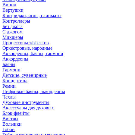
Винил
Вертушки
Картриджи, иглы, слипматы
Контроллеры
Без джога
С джогом
Микшеры
Процессоры эффектов
Оркестровые, народные
Аккордеоны, баяны, гармони
Аккордеоны
Баяны
Гармони
Детские, сувенирные
Концертина
Ремни
Цифровые баяны, аккордеоны
Чехлы
Духовые инструменты
Аксессуары для духовых
Блок-флейты
Вистлы
Волынки
Гобои
Губные гармошки и мелодики