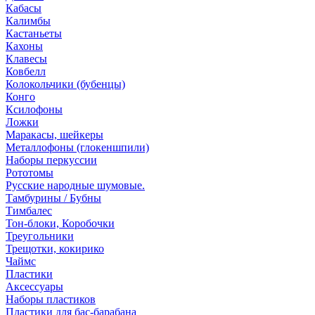
Кабасы
Калимбы
Кастаньеты
Кахоны
Клавесы
Ковбелл
Колокольчики (бубенцы)
Конго
Ксилофоны
Ложки
Маракасы, шейкеры
Металлофоны (глокеншпили)
Наборы перкуссии
Рототомы
Русские народные шумовые.
Тамбурины / Бубны
Тимбалес
Тон-блоки, Коробочки
Треугольники
Трещотки, кокирико
Чаймс
Пластики
Аксессуары
Наборы пластиков
Пластики для бас-барабана