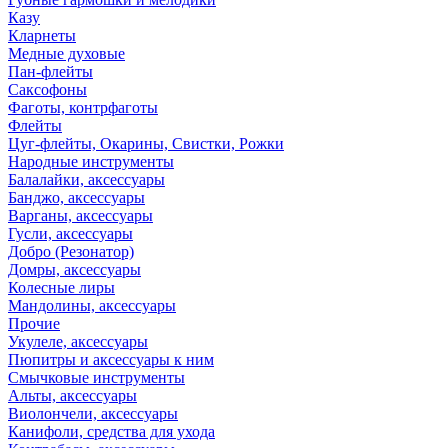
Казу
Кларнеты
Медные духовые
Пан-флейты
Саксофоны
Фаготы, контрфаготы
Флейты
Цуг-флейты, Окарины, Свистки, Рожки
Народные инструменты
Балалайки, аксессуары
Банджо, аксессуары
Варганы, аксессуары
Гусли, аксессуары
Добро (Резонатор)
Домры, аксессуары
Колесные лиры
Мандолины, аксессуары
Прочие
Укулеле, аксессуары
Пюпитры и аксессуары к ним
Смычковые инструменты
Альты, аксессуары
Виолончели, аксессуары
Канифоли, средства для ухода