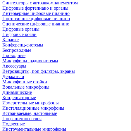
Синтезаторы с автоаккомпанементом
Цифровые фортепиано и органы
Интерьерные цифровые пианино
Портативные цифровые пианино
Сценические цифровые пианино
Цифровые органы
Цифровые рояли
Караоке
Конференц-системы
Беспроводные
Проводные
Микрофоны, радиосистемы
Аксессуары
Ветрозащиты, поп фильтры, экраны
Держатели
Микрофонные стойки
Вокальные микрофоны
Динамические
Конденсаторные
Измерительные микрофоны
Инсталляционные микрофоны
Встраиваемые, настольные
Пограничного слоя
Подвесные
Инструментальные микрофоны