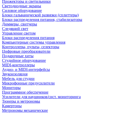
Прожекторы и светильники
Светодиодные экраны
Силовое оборудование
Блоки гальванической развязки (сплиттеры)
Блоки распределения питания, стабилизаторы
Диммеры, свитчеры
Следящий свет
Управление светом
Блоки распределения питания
Компьютерные системы управления
Контроллеры, пульты, селекторы
Цифровые преобразователи
Подарочные хиты
Студийное оборудование
MIDI-контроллеры
Аудио- и MIDI-интерфейсы
Звукоизоляция
Мебель для студии
Микрофонные предусилители
Мониторы
Программное обеспечение
Усилители для наушников/сист. мониторинга
Тюнеры и метрономы
Камертоны
Метрономы механические