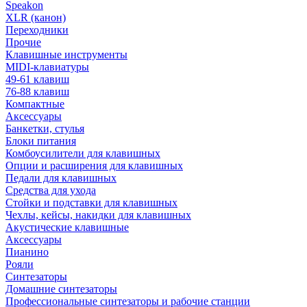
Speakon
XLR (канон)
Переходники
Прочие
Клавишные инструменты
MIDI-клавиатуры
49-61 клавиш
76-88 клавиш
Компактные
Аксессуары
Банкетки, стулья
Блоки питания
Комбоусилители для клавишных
Опции и расширения для клавишных
Педали для клавишных
Средства для ухода
Стойки и подставки для клавишных
Чехлы, кейсы, накидки для клавишных
Акустические клавишные
Аксессуары
Пианино
Рояли
Синтезаторы
Домашние синтезаторы
Профессиональные синтезаторы и рабочие станции