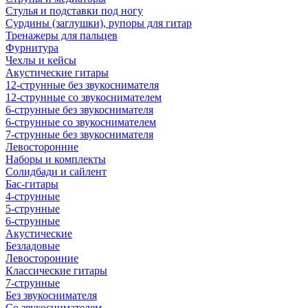
Стулья и подставки под ногу
Сурдины (заглушки), рупоры для гитар
Тренажеры для пальцев
Фурнитура
Чехлы и кейсы
Акустические гитары
12-струнные без звукоснимателя
12-струнные со звукоснимателем
6-струнные без звукоснимателя
6-струнные со звукоснимателем
7-струнные без звукоснимателя
Левосторонние
Наборы и комплекты
Солидбади и сайлент
Бас-гитары
4-струнные
5-струнные
6-струнные
Акустические
Безладовые
Левосторонние
Классические гитары
7-струнные
Без звукоснимателя
Со звукоснимателем