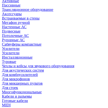
Активные
Пассивные
Трансляционное оборудование
Аксессуары
Встраиваемые в стены
Мегафон ручной
Настенные АС
Подвесные
Потолочные АС
Рупорные АС
Сабвуферы компактные
Усилители
Усилители
Инсталляционные
Туровые
Чехлы и кейсы для звукового оборудования
Для акустических систем
Для комбоусилителей
Для микрофонов
Для микшерных пультов
Для стоек
Многофункциональные
Кабели и разъемы
Готовые кабели
MIDI