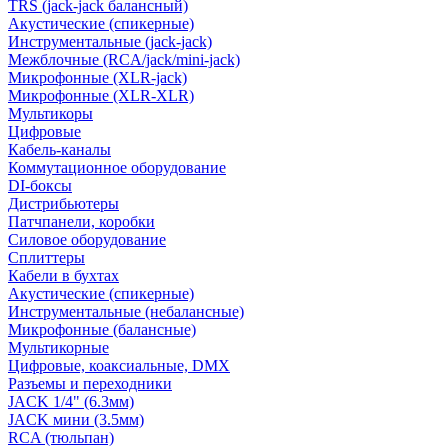
TRS (jack-jack балансный)
Акустические (спикерные)
Инструментальные (jack-jack)
Межблочные (RCA/jack/mini-jack)
Микрофонные (XLR-jack)
Микрофонные (XLR-XLR)
Мультикоры
Цифровые
Кабель-каналы
Коммутационное оборудование
DI-боксы
Дистрибьютеры
Патчпанели, коробки
Силовое оборудование
Сплиттеры
Кабели в бухтах
Акустические (спикерные)
Инструментальные (небалансные)
Микрофонные (балансные)
Мультикорные
Цифровые, коаксиальные, DMX
Разъемы и переходники
JACK 1/4" (6.3мм)
JACK мини (3.5мм)
RCA (тюльпан)