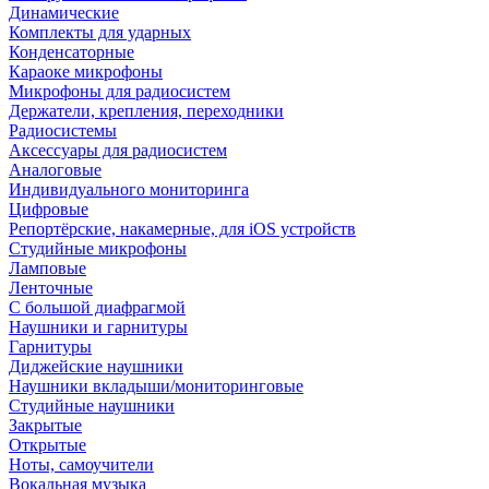
Динамические
Комплекты для ударных
Конденсаторные
Караоке микрофоны
Микрофоны для радиосистем
Держатели, крепления, переходники
Радиосистемы
Аксессуары для радиосистем
Аналоговые
Индивидуального мониторинга
Цифровые
Репортёрские, накамерные, для iOS устройств
Студийные микрофоны
Ламповые
Ленточные
С большой диафрагмой
Наушники и гарнитуры
Гарнитуры
Диджейские наушники
Наушники вкладыши/мониторинговые
Студийные наушники
Закрытые
Открытые
Ноты, самоучители
Вокальная музыка