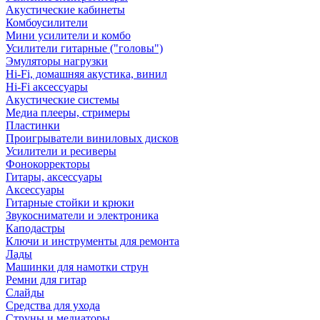
Акустические кабинеты
Комбоусилители
Мини усилители и комбо
Усилители гитарные ("головы")
Эмуляторы нагрузки
Hi-Fi, домашняя акустика, винил
Hi-Fi аксессуары
Акустические системы
Медиа плееры, стримеры
Пластинки
Проигрыватели виниловых дисков
Усилители и ресиверы
Фонокорректоры
Гитары, аксессуары
Аксессуары
Гитарные стойки и крюки
Звукосниматели и электроника
Каподастры
Ключи и инструменты для ремонта
Лады
Машинки для намотки струн
Ремни для гитар
Слайды
Средства для ухода
Струны и медиаторы