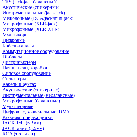
TRS (jack-jack балансный)
Акустические (спикерные)
Инструментальные (jack-jack)
Межблочные (RCA/jack/mini-jack)
Микрофонные (XLR-jack)
Микрофонные (XLR-XLR)
Мультикоры
Цифровые
Кабель-каналы
Коммутационное оборудование
DI-боксы
Дистрибьютеры
Патчпанели, коробки
Силовое оборудование
Сплиттеры
Кабели в бухтах
Акустические (спикерные)
Инструментальные (небалансные)
Микрофонные (балансные)
Мультикорные
Цифровые, коаксиальные, DMX
Разъемы и переходники
JACK 1/4" (6.3мм)
JACK мини (3.5мм)
RCA (тюльпан)