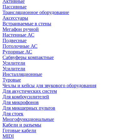
Активные
Пассивные
Трансляционное оборудование
Аксессуары
Встраиваемые в стены
Мегафон ручной
Настенные АС
Подвесные
Потолочные АС
Рупорные АС
Сабвуферы компактные
Усилители
Усилители
Инсталляционные
Туровые
Чехлы и кейсы для звукового оборудования
Для акустических систем
Для комбоусилителей
Для микрофонов
Для микшерных пультов
Для стоек
Многофункциональные
Кабели и разъемы
Готовые кабели
MIDI