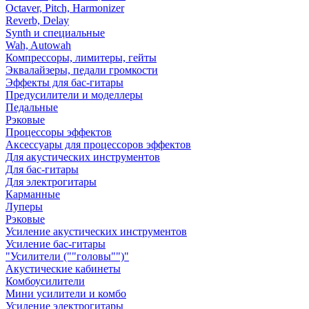
Octaver, Pitch, Harmonizer
Reverb, Delay
Synth и специальные
Wah, Autowah
Компрессоры, лимитеры, гейты
Эквалайзеры, педали громкости
Эффекты для бас-гитары
Предусилители и моделлеры
Педальные
Рэковые
Процессоры эффектов
Аксессуары для процессоров эффектов
Для акустических инструментов
Для бас-гитары
Для электрогитары
Карманные
Луперы
Рэковые
Усиление акустических инструментов
Усиление бас-гитары
"Усилители (""головы"")"
Акустические кабинеты
Комбоусилители
Мини усилители и комбо
Усиление электрогитары