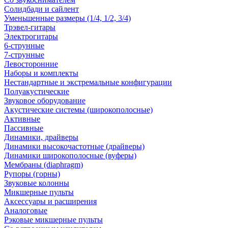
Солидбади и сайлент
Уменьшенные размеры (1/4, 1/2, 3/4)
Трэвел-гитары
Электрогитары
6-струнные
7-струнные
Левосторонние
Наборы и комплекты
Нестандартные и экстремальные конфигурации
Полуакустические
Звуковое оборудование
Акустические системы (широкополосные)
Активные
Пассивные
Динамики, драйверы
Динамики высокочастотные (драйверы)
Динамики широкополосные (вуферы)
Мембраны (diaphragm)
Рупоры (горны)
Звуковые колонны
Микшерные пульты
Аксессуары и расширения
Аналоговые
Рэковые микшерные пульты