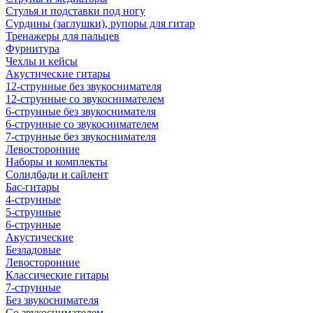
Стулья и подставки под ногу
Сурдины (заглушки), рупоры для гитар
Тренажеры для пальцев
Фурнитура
Чехлы и кейсы
Акустические гитары
12-струнные без звукоснимателя
12-струнные со звукоснимателем
6-струнные без звукоснимателя
6-струнные со звукоснимателем
7-струнные без звукоснимателя
Левосторонние
Наборы и комплекты
Солидбади и сайлент
Бас-гитары
4-струнные
5-струнные
6-струнные
Акустические
Безладовые
Левосторонние
Классические гитары
7-струнные
Без звукоснимателя
Со звукоснимателем