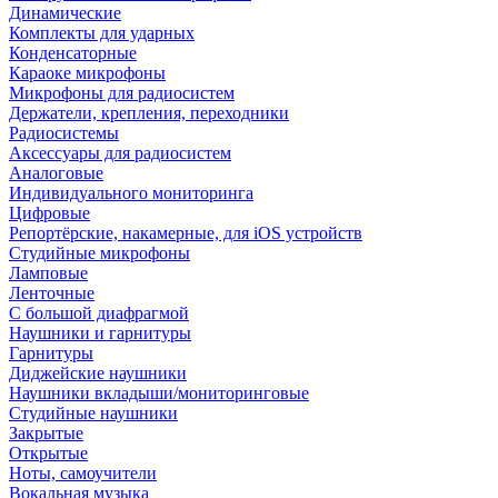
Динамические
Комплекты для ударных
Конденсаторные
Караоке микрофоны
Микрофоны для радиосистем
Держатели, крепления, переходники
Радиосистемы
Аксессуары для радиосистем
Аналоговые
Индивидуального мониторинга
Цифровые
Репортёрские, накамерные, для iOS устройств
Студийные микрофоны
Ламповые
Ленточные
С большой диафрагмой
Наушники и гарнитуры
Гарнитуры
Диджейские наушники
Наушники вкладыши/мониторинговые
Студийные наушники
Закрытые
Открытые
Ноты, самоучители
Вокальная музыка