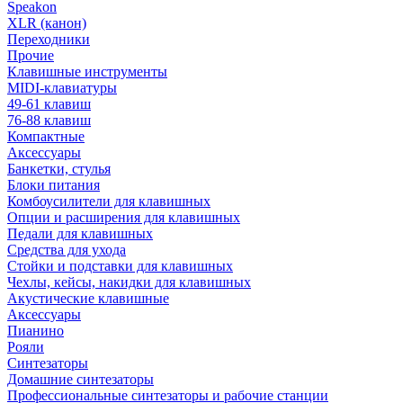
Speakon
XLR (канон)
Переходники
Прочие
Клавишные инструменты
MIDI-клавиатуры
49-61 клавиш
76-88 клавиш
Компактные
Аксессуары
Банкетки, стулья
Блоки питания
Комбоусилители для клавишных
Опции и расширения для клавишных
Педали для клавишных
Средства для ухода
Стойки и подставки для клавишных
Чехлы, кейсы, накидки для клавишных
Акустические клавишные
Аксессуары
Пианино
Рояли
Синтезаторы
Домашние синтезаторы
Профессиональные синтезаторы и рабочие станции