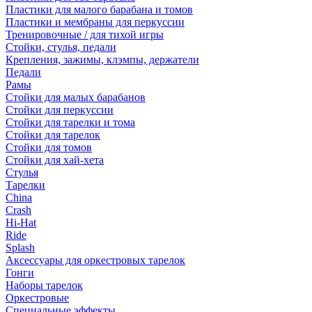
Пластики для малого барабана и томов
Пластики и мембраны для перкуссии
Тренировочные / для тихой игры
Стойки, стулья, педали
Крепления, зажимы, клэмпы, держатели
Педали
Рамы
Стойки для малых барабанов
Стойки для перкуссии
Стойки для тарелки и тома
Стойки для тарелок
Стойки для томов
Стойки для хай-хета
Стулья
Тарелки
China
Crash
Hi-Hat
Ride
Splash
Аксессуары для оркестровых тарелок
Гонги
Наборы тарелок
Оркестровые
Специальные эффекты