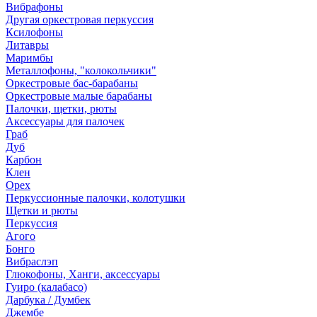
Вибрафоны
Другая оркестровая перкуссия
Ксилофоны
Литавры
Маримбы
Металлофоны, "колокольчики"
Оркестровые бас-барабаны
Оркестровые малые барабаны
Палочки, щетки, рюты
Аксессуары для палочек
Граб
Дуб
Карбон
Клен
Орех
Перкуссионные палочки, колотушки
Щетки и рюты
Перкуссия
Агого
Бонго
Вибраслэп
Глюкофоны, Ханги, аксессуары
Гуиро (калабасо)
Дарбука / Думбек
Джембе