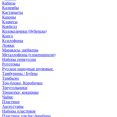
Кабасы
Калимбы
Кастаньеты
Кахоны
Клавесы
Ковбелл
Колокольчики (бубенцы)
Конго
Ксилофоны
Ложки
Маракасы, шейкеры
Металлофоны (глокеншпили)
Наборы перкуссии
Рототомы
Русские народные шумовые.
Тамбурины / Бубны
Тимбалес
Тон-блоки, Коробочки
Треугольники
Трещотки, кокирико
Чаймс
Пластики
Аксессуары
Наборы пластиков
Пластики для бас-барабана