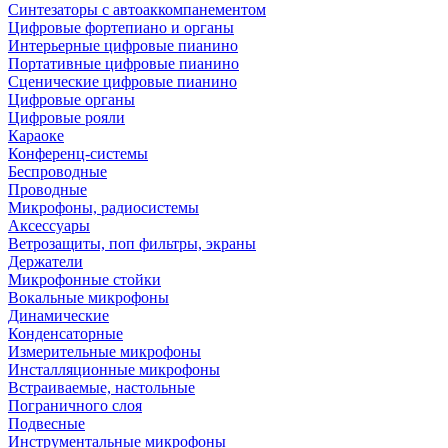
Синтезаторы с автоаккомпанементом
Цифровые фортепиано и органы
Интерьерные цифровые пианино
Портативные цифровые пианино
Сценические цифровые пианино
Цифровые органы
Цифровые рояли
Караоке
Конференц-системы
Беспроводные
Проводные
Микрофоны, радиосистемы
Аксессуары
Ветрозащиты, поп фильтры, экраны
Держатели
Микрофонные стойки
Вокальные микрофоны
Динамические
Конденсаторные
Измерительные микрофоны
Инсталляционные микрофоны
Встраиваемые, настольные
Пограничного слоя
Подвесные
Инструментальные микрофоны