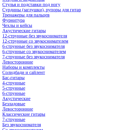
Стулья и подставки под ногу
Сурдины (заглушки), рупоры для гитар
Тренажеры для пальцев
Фурнитура
Чехлы и кейсы
Акустические гитары
12-струнные без звукоснимателя
12-струнные со звукоснимателем
6-струнные без звукоснимателя
6-струнные со звукоснимателем
7-струнные без звукоснимателя
Левосторонние
Наборы и комплекты
Солидбади и сайлент
Бас-гитары
4-струнные
5-струнные
6-струнные
Акустические
Безладовые
Левосторонние
Классические гитары
7-струнные
Без звукоснимателя
Со звукоснимателем