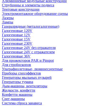
Алюминиевые модульные конструкции
Струбцины и элементы подвеса
Тентовые конструкции
Электромонтажное оборудование сцены
Лазеры
Лампы
Газоразрядные (металогалогенные)
Галогеновые 120V
Галогеновые 12V
Галогеновые 15V
Галогеновые 230V
Галогеновые 24V без отражателя
Галогеновые 24V с отражателем
Галогеновые 36V
Для прожекторов PAR и Pinspot
Для стробоскопов
Ультрафиолетовые, люминесцентные
Приборы спецэффектов
Генераторы мыльных пузырей
Генераторы тумана
Дым-машины, вентиляторы
Жидкости, конфетти
Конфетти машины
Снег-машины
Система сброса занавеса