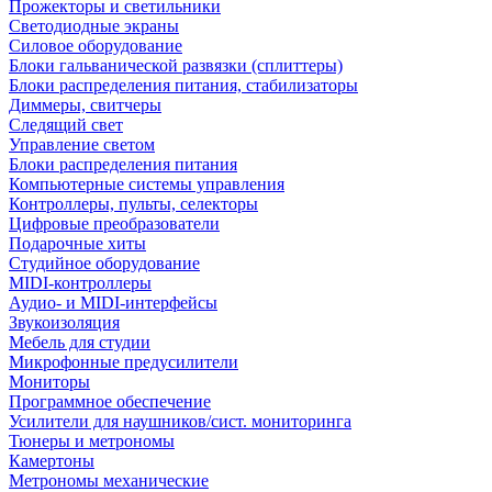
Прожекторы и светильники
Светодиодные экраны
Силовое оборудование
Блоки гальванической развязки (сплиттеры)
Блоки распределения питания, стабилизаторы
Диммеры, свитчеры
Следящий свет
Управление светом
Блоки распределения питания
Компьютерные системы управления
Контроллеры, пульты, селекторы
Цифровые преобразователи
Подарочные хиты
Студийное оборудование
MIDI-контроллеры
Аудио- и MIDI-интерфейсы
Звукоизоляция
Мебель для студии
Микрофонные предусилители
Мониторы
Программное обеспечение
Усилители для наушников/сист. мониторинга
Тюнеры и метрономы
Камертоны
Метрономы механические