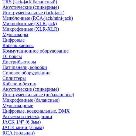
TRS (jack-jack балансный)
Акустические (спикерные)
Инструментальные (jack-jack)
Межблочные (RCA/jack/mini-jack)
Микрофонные (XLR-jack)
Микрофонные (XLR-XLR)
Мультикоры
Цифровые
Кабель-каналы
Коммутационное оборудование
DI-боксы
Дистрибьютеры
Патчпанели, коробки
Силовое оборудование
Сплиттеры
Кабели в бухтах
Акустические (спикерные)
Инструментальные (небалансные)
Микрофонные (балансные)
Мультикорные
Цифровые, коаксиальные, DMX
Разъемы и переходники
JACK 1/4" (6.3мм)
JACK мини (3.5мм)
RCA (тюльпан)