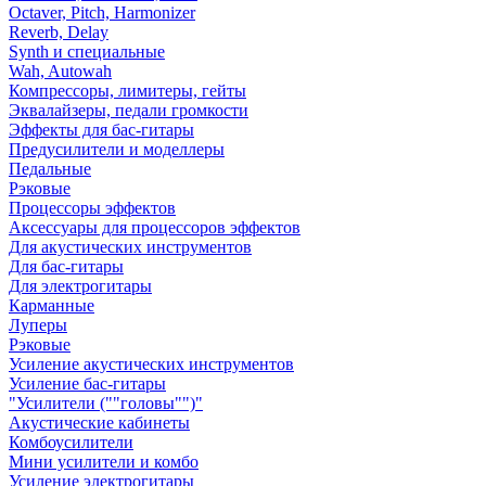
Octaver, Pitch, Harmonizer
Reverb, Delay
Synth и специальные
Wah, Autowah
Компрессоры, лимитеры, гейты
Эквалайзеры, педали громкости
Эффекты для бас-гитары
Предусилители и моделлеры
Педальные
Рэковые
Процессоры эффектов
Аксессуары для процессоров эффектов
Для акустических инструментов
Для бас-гитары
Для электрогитары
Карманные
Луперы
Рэковые
Усиление акустических инструментов
Усиление бас-гитары
"Усилители (""головы"")"
Акустические кабинеты
Комбоусилители
Мини усилители и комбо
Усиление электрогитары