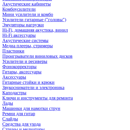
Акустические кабинеты
Комбоусилители
Мини усилители и комбо
Усилители гитарные ("головы")
Эмуляторы нагрузки
Hi-Fi, домашняя акустика, винил
Hi-Fi аксессуары
Акустические системы
Медиа плееры, стримеры
Пластинки
Проигрыватели виниловых дисков
Усилители и ресиверы
Фонокорректоры
Гитары, аксессуары
Аксессуары
Гитарные стойки и крюки
Звукосниматели и электроника
Каподастры
Ключи и инструменты для ремонта
Лады
Машинки для намотки струн
Ремни для гитар
Слайды
Средства для ухода
Струны и медиаторы