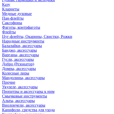
Казу
Кларнеты
Медные духовые
Пан-флейты
Саксофоны
Фаготы, контрфаготы
Флейты
Цуг-флейты, Окарины, Свистки, Рожки
Народные инструменты
Балалайки, аксессуары
Банджо, аксессуары
Варганы, аксессуары
Гусли, аксессуары
Добро (Резонатор)
Домры, аксессуары
Колесные лиры
Мандолины, аксессуары
Прочие
Укулеле, аксессуары
Пюпитры и аксессуары к ним
Смычковые инструменты
Альты, аксессуары
Виолончели, аксессуары
Канифоли, средства для ухода