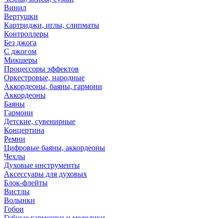
Винил
Вертушки
Картриджи, иглы, слипматы
Контроллеры
Без джога
С джогом
Микшеры
Процессоры эффектов
Оркестровые, народные
Аккордеоны, баяны, гармони
Аккордеоны
Баяны
Гармони
Детские, сувенирные
Концертина
Ремни
Цифровые баяны, аккордеоны
Чехлы
Духовые инструменты
Аксессуары для духовых
Блок-флейты
Вистлы
Волынки
Гобои
Губные гармошки и мелодики