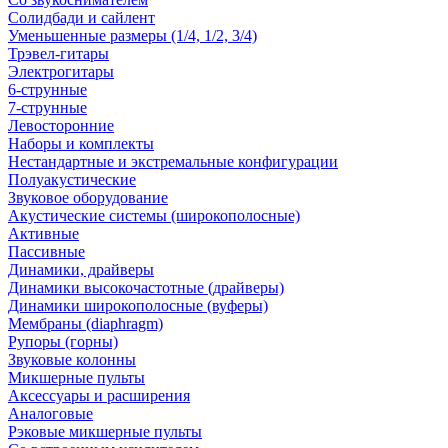
Солидбади и сайлент
Уменьшенные размеры (1/4, 1/2, 3/4)
Трэвел-гитары
Электрогитары
6-струнные
7-струнные
Левосторонние
Наборы и комплекты
Нестандартные и экстремальные конфигурации
Полуакустические
Звуковое оборудование
Акустические системы (широкополосные)
Активные
Пассивные
Динамики, драйверы
Динамики высокочастотные (драйверы)
Динамики широкополосные (вуферы)
Мембраны (diaphragm)
Рупоры (горны)
Звуковые колонны
Микшерные пульты
Аксессуары и расширения
Аналоговые
Рэковые микшерные пульты