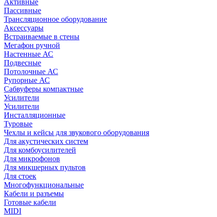
Активные
Пассивные
Трансляционное оборудование
Аксессуары
Встраиваемые в стены
Мегафон ручной
Настенные АС
Подвесные
Потолочные АС
Рупорные АС
Сабвуферы компактные
Усилители
Усилители
Инсталляционные
Туровые
Чехлы и кейсы для звукового оборудования
Для акустических систем
Для комбоусилителей
Для микрофонов
Для микшерных пультов
Для стоек
Многофункциональные
Кабели и разъемы
Готовые кабели
MIDI