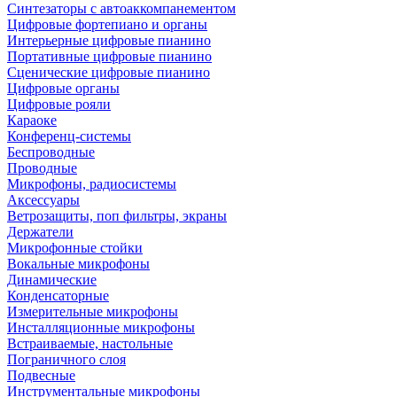
Синтезаторы с автоаккомпанементом
Цифровые фортепиано и органы
Интерьерные цифровые пианино
Портативные цифровые пианино
Сценические цифровые пианино
Цифровые органы
Цифровые рояли
Караоке
Конференц-системы
Беспроводные
Проводные
Микрофоны, радиосистемы
Аксессуары
Ветрозащиты, поп фильтры, экраны
Держатели
Микрофонные стойки
Вокальные микрофоны
Динамические
Конденсаторные
Измерительные микрофоны
Инсталляционные микрофоны
Встраиваемые, настольные
Пограничного слоя
Подвесные
Инструментальные микрофоны