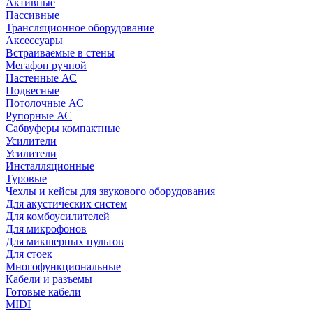
Активные
Пассивные
Трансляционное оборудование
Аксессуары
Встраиваемые в стены
Мегафон ручной
Настенные АС
Подвесные
Потолочные АС
Рупорные АС
Сабвуферы компактные
Усилители
Усилители
Инсталляционные
Туровые
Чехлы и кейсы для звукового оборудования
Для акустических систем
Для комбоусилителей
Для микрофонов
Для микшерных пультов
Для стоек
Многофункциональные
Кабели и разъемы
Готовые кабели
MIDI