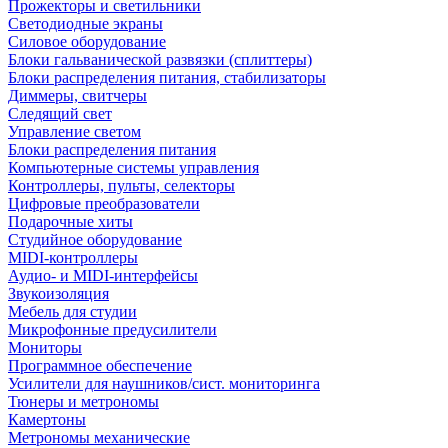
Прожекторы и светильники
Светодиодные экраны
Силовое оборудование
Блоки гальванической развязки (сплиттеры)
Блоки распределения питания, стабилизаторы
Диммеры, свитчеры
Следящий свет
Управление светом
Блоки распределения питания
Компьютерные системы управления
Контроллеры, пульты, селекторы
Цифровые преобразователи
Подарочные хиты
Студийное оборудование
MIDI-контроллеры
Аудио- и MIDI-интерфейсы
Звукоизоляция
Мебель для студии
Микрофонные предусилители
Мониторы
Программное обеспечение
Усилители для наушников/сист. мониторинга
Тюнеры и метрономы
Камертоны
Метрономы механические