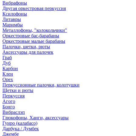
Вибрафоны
Другая оркестровая перкуссия
Ксилофоны
Литавры
Маримбы
Металлофоны, "колокольчики"
Оркестровые бас-барабаны
Оркестровые малые барабаны
Палочки, щетки, рюты
Аксессуары для палочек
Граб
Дуб
Карбон
Клен
Орех
Перкуссионные палочки, колотушки
Щетки и рюты
Перкуссия
Агого
Бонго
Вибраслэп
Глюкофоны, Ханги, аксессуары
Гуиро (калабасо)
Дарбука / Думбек
Джембе