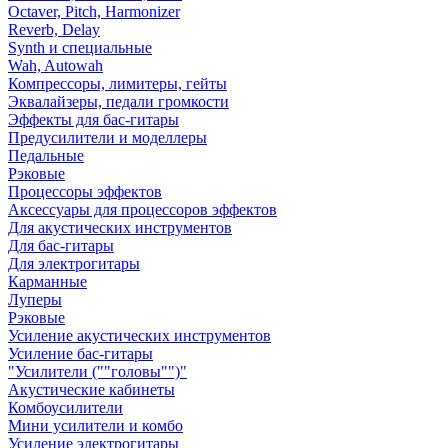
Octaver, Pitch, Harmonizer
Reverb, Delay
Synth и специальные
Wah, Autowah
Компрессоры, лимитеры, гейты
Эквалайзеры, педали громкости
Эффекты для бас-гитары
Предусилители и моделлеры
Педальные
Рэковые
Процессоры эффектов
Аксессуары для процессоров эффектов
Для акустических инструментов
Для бас-гитары
Для электрогитары
Карманные
Луперы
Рэковые
Усиление акустических инструментов
Усиление бас-гитары
"Усилители (""головы"")"
Акустические кабинеты
Комбоусилители
Мини усилители и комбо
Усиление электрогитары