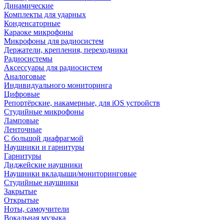
Динамические
Комплекты для ударных
Конденсаторные
Караоке микрофоны
Микрофоны для радиосистем
Держатели, крепления, переходники
Радиосистемы
Аксессуары для радиосистем
Аналоговые
Индивидуального мониторинга
Цифровые
Репортёрские, накамерные, для iOS устройств
Студийные микрофоны
Ламповые
Ленточные
С большой диафрагмой
Наушники и гарнитуры
Гарнитуры
Диджейские наушники
Наушники вкладыши/мониторинговые
Студийные наушники
Закрытые
Открытые
Ноты, самоучители
Вокальная музыка