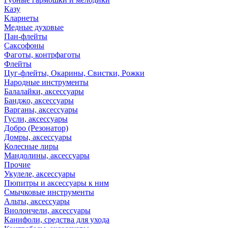
Казу
Кларнеты
Медные духовые
Пан-флейты
Саксофоны
Фаготы, контрфаготы
Флейты
Цуг-флейты, Окарины, Свистки, Рожки
Народные инструменты
Балалайки, аксессуары
Банджо, аксессуары
Варганы, аксессуары
Гусли, аксессуары
Добро (Резонатор)
Домры, аксессуары
Колесные лиры
Мандолины, аксессуары
Прочие
Укулеле, аксессуары
Пюпитры и аксессуары к ним
Смычковые инструменты
Альты, аксессуары
Виолончели, аксессуары
Канифоли, средства для ухода