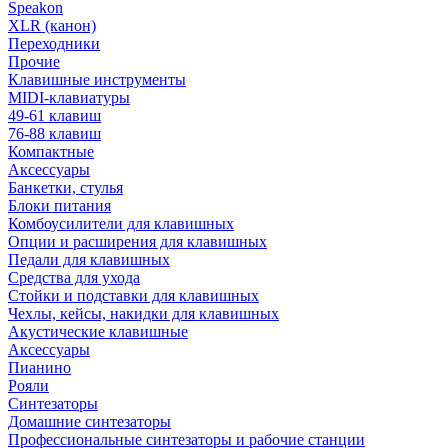
Speakon
XLR (канон)
Переходники
Прочие
Клавишные инструменты
MIDI-клавиатуры
49-61 клавиш
76-88 клавиш
Компактные
Аксессуары
Банкетки, стулья
Блоки питания
Комбоусилители для клавишных
Опции и расширения для клавишных
Педали для клавишных
Средства для ухода
Стойки и подставки для клавишных
Чехлы, кейсы, накидки для клавишных
Акустические клавишные
Аксессуары
Пианино
Рояли
Синтезаторы
Домашние синтезаторы
Профессиональные синтезаторы и рабочие станции