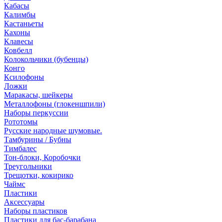
Кабасы
Калимбы
Кастаньеты
Кахоны
Клавесы
Ковбелл
Колокольчики (бубенцы)
Конго
Ксилофоны
Ложки
Маракасы, шейкеры
Металлофоны (глокеншпили)
Наборы перкуссии
Рототомы
Русские народные шумовые.
Тамбурины / Бубны
Тимбалес
Тон-блоки, Коробочки
Треугольники
Трещотки, кокирико
Чаймс
Пластики
Аксессуары
Наборы пластиков
Пластики для бас-барабана