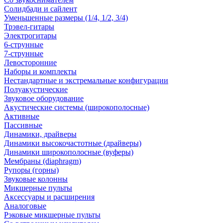
Солидбади и сайлент
Уменьшенные размеры (1/4, 1/2, 3/4)
Трэвел-гитары
Электрогитары
6-струнные
7-струнные
Левосторонние
Наборы и комплекты
Нестандартные и экстремальные конфигурации
Полуакустические
Звуковое оборудование
Акустические системы (широкополосные)
Активные
Пассивные
Динамики, драйверы
Динамики высокочастотные (драйверы)
Динамики широкополосные (вуферы)
Мембраны (diaphragm)
Рупоры (горны)
Звуковые колонны
Микшерные пульты
Аксессуары и расширения
Аналоговые
Рэковые микшерные пульты