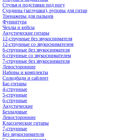
Стулья и подставки под ногу
Сурдины (заглушки), рупоры для гитар
Тренажеры для пальцев
Фурнитура
Чехлы и кейсы
Акустические гитары
12-струнные без звукоснимателя
12-струнные со звукоснимателем
6-струнные без звукоснимателя
6-струнные со звукоснимателем
7-струнные без звукоснимателя
Левосторонние
Наборы и комплекты
Солидбади и сайлент
Бас-гитары
4-струнные
5-струнные
6-струнные
Акустические
Безладовые
Левосторонние
Классические гитары
7-струнные
Без звукоснимателя
Со звукоснимателем