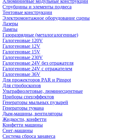
Алюминиевые модульные конструкции
Струбцины и элементы подвеса
Тентовые конструкции
Электромонтажное оборудование сцены
Лазеры
Лампы
Газоразрядные (металогалогенные)
Галогеновые 120V
Галогеновые 12V
Галогеновые 15V
Галогеновые 230V
Галогеновые 24V без отражателя
Галогеновые 24V с отражателем
Галогеновые 36V
Для прожекторов PAR и Pinspot
Для стробоскопов
Ультрафиолетовые, люминесцентные
Приборы спецэффектов
Генераторы мыльных пузырей
Генераторы тумана
Дым-машины, вентиляторы
Жидкости, конфетти
Конфетти машины
Снег-машины
Система сброса занавеса