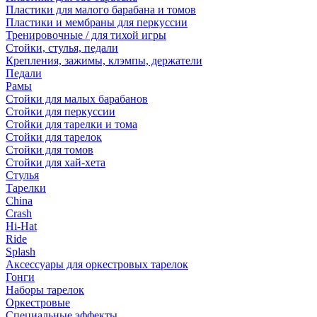
Пластики для малого барабана и томов
Пластики и мембраны для перкуссии
Тренировочные / для тихой игры
Стойки, стулья, педали
Крепления, зажимы, клэмпы, держатели
Педали
Рамы
Стойки для малых барабанов
Стойки для перкуссии
Стойки для тарелки и тома
Стойки для тарелок
Стойки для томов
Стойки для хай-хета
Стулья
Тарелки
China
Crash
Hi-Hat
Ride
Splash
Аксессуары для оркестровых тарелок
Гонги
Наборы тарелок
Оркестровые
Специальные эффекты