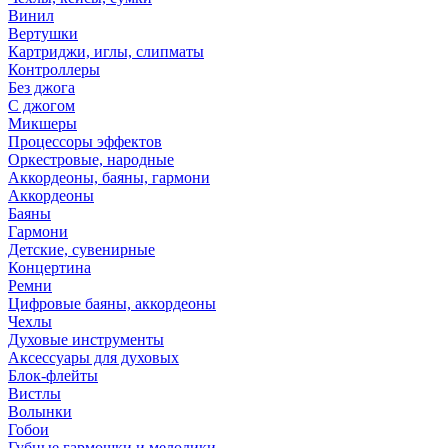
Винил
Вертушки
Картриджи, иглы, слипматы
Контроллеры
Без джога
С джогом
Микшеры
Процессоры эффектов
Оркестровые, народные
Аккордеоны, баяны, гармони
Аккордеоны
Баяны
Гармони
Детские, сувенирные
Концертина
Ремни
Цифровые баяны, аккордеоны
Чехлы
Духовые инструменты
Аксессуары для духовых
Блок-флейты
Вистлы
Волынки
Гобои
Губные гармошки и мелодики