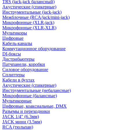
TRS (jack-jack балансный)
Акустические (спикерные)
Инструментальные (jack-jack)
Межблочные (RCA/jack/mini-jack)
Микрофонные (XLR-jack)
Микрофонные (XLR-XLR)
Мультикоры
Цифровые
Кабель-каналы
Коммутационное оборудование
DI-боксы
Дистрибьютеры
Патчпанели, коробки
Силовое оборудование
Сплиттеры
Кабели в бухтах
Акустические (спикерные)
Инструментальные (небалансные)
Микрофонные (балансные)
Мультикорные
Цифровые, коаксиальные, DMX
Разъемы и переходники
JACK 1/4" (6.3мм)
JACK мини (3.5мм)
RCA (тюльпан)