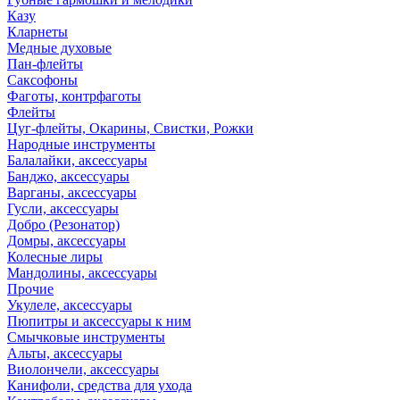
Казу
Кларнеты
Медные духовые
Пан-флейты
Саксофоны
Фаготы, контрфаготы
Флейты
Цуг-флейты, Окарины, Свистки, Рожки
Народные инструменты
Балалайки, аксессуары
Банджо, аксессуары
Варганы, аксессуары
Гусли, аксессуары
Добро (Резонатор)
Домры, аксессуары
Колесные лиры
Мандолины, аксессуары
Прочие
Укулеле, аксессуары
Пюпитры и аксессуары к ним
Смычковые инструменты
Альты, аксессуары
Виолончели, аксессуары
Канифоли, средства для ухода