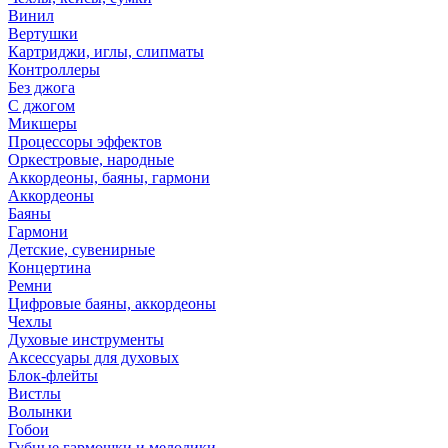
Винил
Вертушки
Картриджи, иглы, слипматы
Контроллеры
Без джога
С джогом
Микшеры
Процессоры эффектов
Оркестровые, народные
Аккордеоны, баяны, гармони
Аккордеоны
Баяны
Гармони
Детские, сувенирные
Концертина
Ремни
Цифровые баяны, аккордеоны
Чехлы
Духовые инструменты
Аксессуары для духовых
Блок-флейты
Вистлы
Волынки
Гобои
Губные гармошки и мелодики