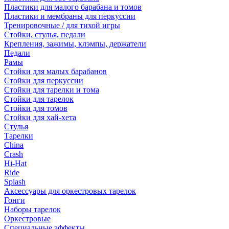
Пластики для малого барабана и томов
Пластики и мембраны для перкуссии
Тренировочные / для тихой игры
Стойки, стулья, педали
Крепления, зажимы, клэмпы, держатели
Педали
Рамы
Стойки для малых барабанов
Стойки для перкуссии
Стойки для тарелки и тома
Стойки для тарелок
Стойки для томов
Стойки для хай-хета
Стулья
Тарелки
China
Crash
Hi-Hat
Ride
Splash
Аксессуары для оркестровых тарелок
Гонги
Наборы тарелок
Оркестровые
Специальные эффекты