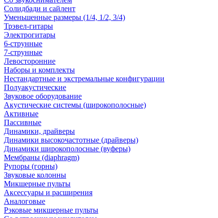
Солидбади и сайлент
Уменьшенные размеры (1/4, 1/2, 3/4)
Трэвел-гитары
Электрогитары
6-струнные
7-струнные
Левосторонние
Наборы и комплекты
Нестандартные и экстремальные конфигурации
Полуакустические
Звуковое оборудование
Акустические системы (широкополосные)
Активные
Пассивные
Динамики, драйверы
Динамики высокочастотные (драйверы)
Динамики широкополосные (вуферы)
Мембраны (diaphragm)
Рупоры (горны)
Звуковые колонны
Микшерные пульты
Аксессуары и расширения
Аналоговые
Рэковые микшерные пульты