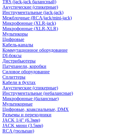
TRS (jack-jack балансный)
Акустические (спикерные)
Инструментальные (jack-jack)
Межблочные (RCA/jack/mini-jack)
Микрофонные (XLR-jack)
Микрофонные (XLR-XLR)
Мультикоры
Цифровые
Кабель-каналы
Коммутационное оборудование
DI-боксы
Дистрибьютеры
Патчпанели, коробки
Силовое оборудование
Сплиттеры
Кабели в бухтах
Акустические (спикерные)
Инструментальные (небалансные)
Микрофонные (балансные)
Мультикорные
Цифровые, коаксиальные, DMX
Разъемы и переходники
JACK 1/4" (6.3мм)
JACK мини (3.5мм)
RCA (тюльпан)