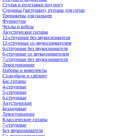
Стулья и подставки под ногу
Сурдины (заглушки), рупоры для гитар
Тренажеры для пальцев
Фурнитура
Чехлы и кейсы
Акустические гитары
12-струнные без звукоснимателя
12-струнные со звукоснимателем
6-струнные без звукоснимателя
6-струнные со звукоснимателем
7-струнные без звукоснимателя
Левосторонние
Наборы и комплекты
Солидбади и сайлент
Бас-гитары
4-струнные
5-струнные
6-струнные
Акустические
Безладовые
Левосторонние
Классические гитары
7-струнные
Без звукоснимателя
Со звукоснимателем