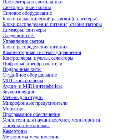
Прожекторы и светильники
Светодиодные экраны
Силовое оборудование
Блоки гальванической развязки (сплиттеры)
Блоки распределения питания, стабилизаторы
Диммеры, свитчеры
Следящий свет
Управление светом
Блоки распределения питания
Компьютерные системы управления
Контроллеры, пульты, селекторы
Цифровые преобразователи
Подарочные хиты
Студийное оборудование
MIDI-контроллеры
Аудио- и MIDI-интерфейсы
Звукоизоляция
Мебель для студии
Микрофонные предусилители
Мониторы
Программное обеспечение
Усилители для наушников/сист. мониторинга
Тюнеры и метрономы
Камертоны
Метрономы механические