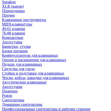
Speakon
XLR (канон)
Переходники
Прочие
Клавишные инструменты
MIDI-клавиатуры
49-61 клавиш
76-88 клавиш
Компактные
Аксессуары
Банкетки, стулья
Блоки питания
Комбоусилители для клавишных
Опции и расширения для клавишных
Педали для клавишных
Средства для ухода
Стойки и подставки для клавишных
Чехлы, кейсы, накидки для клавишных
Акустические клавишные
Аксессуары
Пианино
Рояли
Синтезаторы
Домашние синтезаторы
Профессиональные синтезаторы и рабочие станции