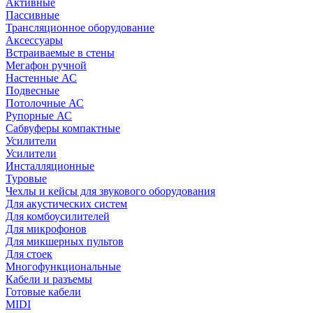
Активные
Пассивные
Трансляционное оборудование
Аксессуары
Встраиваемые в стены
Мегафон ручной
Настенные АС
Подвесные
Потолочные АС
Рупорные АС
Сабвуферы компактные
Усилители
Усилители
Инсталляционные
Туровые
Чехлы и кейсы для звукового оборудования
Для акустических систем
Для комбоусилителей
Для микрофонов
Для микшерных пультов
Для стоек
Многофункциональные
Кабели и разъемы
Готовые кабели
MIDI