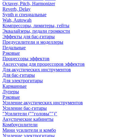
Octaver, Pitch, Harmonizer
Reverb, Delay
Synth и специальные
Wah, Autowah
Компрессоры, лимитеры, гейты
Эквалайзеры, педали громкости
Эффекты для бас-гитары
Предусилители и моделлеры
Педальные
Рэковые
Процессоры эффектов
Аксессуары для процессоров эффектов
Для акустических инструментов
Для бас-гитары
Для электрогитары
Карманные
Луперы
Рэковые
Усиление акустических инструментов
Усиление бас-гитары
"Усилители (""головы"")"
Акустические кабинеты
Комбоусилители
Мини усилители и комбо
Усиление электрогитары