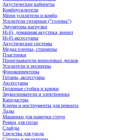
Акустические кабинеты
Комбоусилители
Мини усилители и комбо
Усилители гитарные ("головы")
Эмуляторы нагрузки
Hi-Fi, домашняя акустика, винил
Hi-Fi аксессуары
Акустические системы
Медиа плееры, стримеры
Пластинки
Проигрыватели виниловых дисков
Усилители и ресиверы
Фонокорректоры
Гитары, аксессуары
Аксессуары
Гитарные стойки и крюки
Звукосниматели и электроника
Каподастры
Ключи и инструменты для ремонта
Лады
Машинки для намотки струн
Ремни для гитар
Слайды
Средства для ухода
Струны и медиаторы