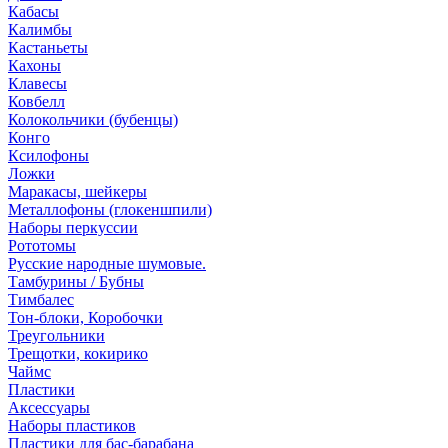
Кабасы
Калимбы
Кастаньеты
Кахоны
Клавесы
Ковбелл
Колокольчики (бубенцы)
Конго
Ксилофоны
Ложки
Маракасы, шейкеры
Металлофоны (глокеншпили)
Наборы перкуссии
Рототомы
Русские народные шумовые.
Тамбурины / Бубны
Тимбалес
Тон-блоки, Коробочки
Треугольники
Трещотки, кокирико
Чаймс
Пластики
Аксессуары
Наборы пластиков
Пластики для бас-барабана