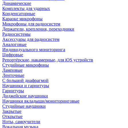
Динамические
Комплекты для ударных
Конденсаторные
Караоке микрофоны
Микрофоны для радиосистем
Держатели, крепления, переходники
Радиосистемы
Аксессуары для радиосистем
Аналоговые
Индивидуального мониторинга
Цифровые
Репортёрские, накамерные, для iOS устройств
Студийные микрофоны
Ламповые
Ленточные
С большой диафрагмой
Наушники и гарнитуры
Гарнитуры
Диджейские наушники
Наушники вкладыши/мониторинговые
Студийные наушники
Закрытые
Открытые
Ноты, самоучители
Вокальная музыка