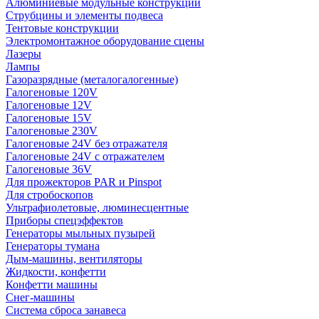
Алюминиевые модульные конструкции
Струбцины и элементы подвеса
Тентовые конструкции
Электромонтажное оборудование сцены
Лазеры
Лампы
Газоразрядные (металогалогенные)
Галогеновые 120V
Галогеновые 12V
Галогеновые 15V
Галогеновые 230V
Галогеновые 24V без отражателя
Галогеновые 24V с отражателем
Галогеновые 36V
Для прожекторов PAR и Pinspot
Для стробоскопов
Ультрафиолетовые, люминесцентные
Приборы спецэффектов
Генераторы мыльных пузырей
Генераторы тумана
Дым-машины, вентиляторы
Жидкости, конфетти
Конфетти машины
Снег-машины
Система сброса занавеса