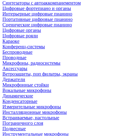
Синтезаторы с автоаккомпанементом
Цифровые фортепиано и органы
Интерьерные цифровые пианино
Портативные цифровые пианино
Сценические цифровые пианино
Цифровые органы
Цифровые рояли
Караоке
Конференц-системы
Беспроводные
Проводные
Микрофоны, радиосистемы
Аксессуары
Ветрозащиты, поп фильтры, экраны
Держатели
Микрофонные стойки
Вокальные микрофоны
Динамические
Конденсаторные
Измерительные микрофоны
Инсталляционные микрофоны
Встраиваемые, настольные
Пограничного слоя
Подвесные
Инструментальные микрофоны