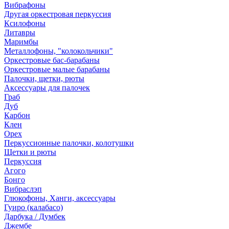
Вибрафоны
Другая оркестровая перкуссия
Ксилофоны
Литавры
Маримбы
Металлофоны, "колокольчики"
Оркестровые бас-барабаны
Оркестровые малые барабаны
Палочки, щетки, рюты
Аксессуары для палочек
Граб
Дуб
Карбон
Клен
Орех
Перкуссионные палочки, колотушки
Щетки и рюты
Перкуссия
Агого
Бонго
Вибраслэп
Глюкофоны, Ханги, аксессуары
Гуиро (калабасо)
Дарбука / Думбек
Джембе