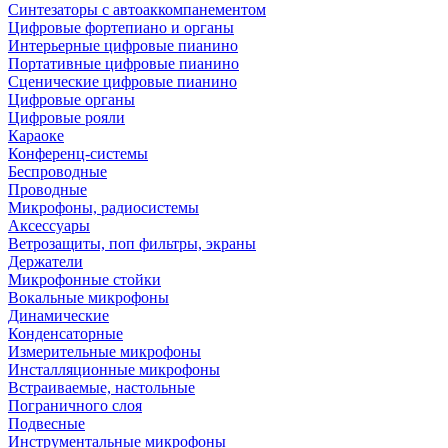
Синтезаторы с автоаккомпанементом
Цифровые фортепиано и органы
Интерьерные цифровые пианино
Портативные цифровые пианино
Сценические цифровые пианино
Цифровые органы
Цифровые рояли
Караоке
Конференц-системы
Беспроводные
Проводные
Микрофоны, радиосистемы
Аксессуары
Ветрозащиты, поп фильтры, экраны
Держатели
Микрофонные стойки
Вокальные микрофоны
Динамические
Конденсаторные
Измерительные микрофоны
Инсталляционные микрофоны
Встраиваемые, настольные
Пограничного слоя
Подвесные
Инструментальные микрофоны