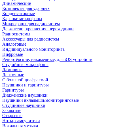
Динамические
Комплекты для ударных
Конденсаторные
Караоке микрофоны
Микрофоны для радиосистем
Держатели, крепления, переходники
Радиосистемы
Аксессуары для радиосистем
Аналоговые
Индивидуального мониторинга
Цифровые
Репортёрские, накамерные, для iOS устройств
Студийные микрофоны
Ламповые
Ленточные
С большой диафрагмой
Наушники и гарнитуры
Гарнитуры
Диджейские наушники
Наушники вкладыши/мониторинговые
Студийные наушники
Закрытые
Открытые
Ноты, самоучители
Вокальная музыка