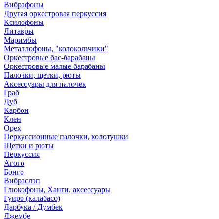
Вибрафоны
Другая оркестровая перкуссия
Ксилофоны
Литавры
Маримбы
Металлофоны, "колокольчики"
Оркестровые бас-барабаны
Оркестровые малые барабаны
Палочки, щетки, рюты
Аксессуары для палочек
Граб
Дуб
Карбон
Клен
Орех
Перкуссионные палочки, колотушки
Щетки и рюты
Перкуссия
Агого
Бонго
Вибраслэп
Глюкофоны, Ханги, аксессуары
Гуиро (калабасо)
Дарбука / Думбек
Джембе