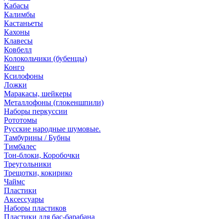
Кабасы
Калимбы
Кастаньеты
Кахоны
Клавесы
Ковбелл
Колокольчики (бубенцы)
Конго
Ксилофоны
Ложки
Маракасы, шейкеры
Металлофоны (глокеншпили)
Наборы перкуссии
Рототомы
Русские народные шумовые.
Тамбурины / Бубны
Тимбалес
Тон-блоки, Коробочки
Треугольники
Трещотки, кокирико
Чаймс
Пластики
Аксессуары
Наборы пластиков
Пластики для бас-барабана