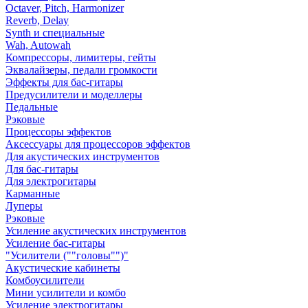
Octaver, Pitch, Harmonizer
Reverb, Delay
Synth и специальные
Wah, Autowah
Компрессоры, лимитеры, гейты
Эквалайзеры, педали громкости
Эффекты для бас-гитары
Предусилители и моделлеры
Педальные
Рэковые
Процессоры эффектов
Аксессуары для процессоров эффектов
Для акустических инструментов
Для бас-гитары
Для электрогитары
Карманные
Луперы
Рэковые
Усиление акустических инструментов
Усиление бас-гитары
"Усилители (""головы"")"
Акустические кабинеты
Комбоусилители
Мини усилители и комбо
Усиление электрогитары