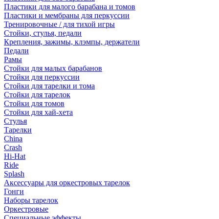
Пластики для малого барабана и томов
Пластики и мембраны для перкуссии
Тренировочные / для тихой игры
Стойки, стулья, педали
Крепления, зажимы, клэмпы, держатели
Педали
Рамы
Стойки для малых барабанов
Стойки для перкуссии
Стойки для тарелки и тома
Стойки для тарелок
Стойки для томов
Стойки для хай-хета
Стулья
Тарелки
China
Crash
Hi-Hat
Ride
Splash
Аксессуары для оркестровых тарелок
Гонги
Наборы тарелок
Оркестровые
Специальные эффекты