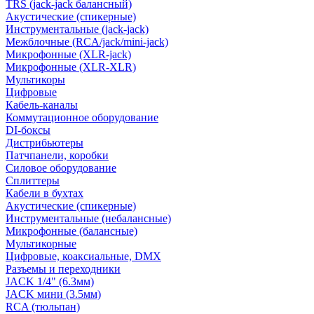
TRS (jack-jack балансный)
Акустические (спикерные)
Инструментальные (jack-jack)
Межблочные (RCA/jack/mini-jack)
Микрофонные (XLR-jack)
Микрофонные (XLR-XLR)
Мультикоры
Цифровые
Кабель-каналы
Коммутационное оборудование
DI-боксы
Дистрибьютеры
Патчпанели, коробки
Силовое оборудование
Сплиттеры
Кабели в бухтах
Акустические (спикерные)
Инструментальные (небалансные)
Микрофонные (балансные)
Мультикорные
Цифровые, коаксиальные, DMX
Разъемы и переходники
JACK 1/4" (6.3мм)
JACK мини (3.5мм)
RCA (тюльпан)