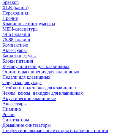
Speakon
XLR (канон)
Переходники
Прочие
Клавишные инструменты
MIDI-клавиатуры
49-61 клавиш
76-88 клавиш
Компактные
Аксессуары
Банкетки, стулья
Блоки питания
Комбоусилители для клавишных
Опции и расширения для клавишных
Педали для клавишных
Средства для ухода
Стойки и подставки для клавишных
Чехлы, кейсы, накидки для клавишных
Акустические клавишные
Аксессуары
Пианино
Рояли
Синтезаторы
Домашние синтезаторы
Профессиональные синтезаторы и рабочие станции