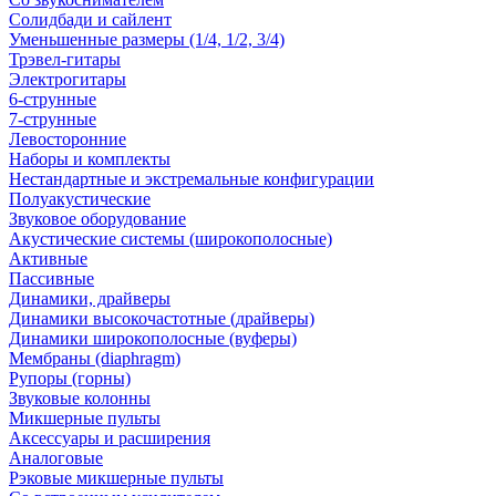
Солидбади и сайлент
Уменьшенные размеры (1/4, 1/2, 3/4)
Трэвел-гитары
Электрогитары
6-струнные
7-струнные
Левосторонние
Наборы и комплекты
Нестандартные и экстремальные конфигурации
Полуакустические
Звуковое оборудование
Акустические системы (широкополосные)
Активные
Пассивные
Динамики, драйверы
Динамики высокочастотные (драйверы)
Динамики широкополосные (вуферы)
Мембраны (diaphragm)
Рупоры (горны)
Звуковые колонны
Микшерные пульты
Аксессуары и расширения
Аналоговые
Рэковые микшерные пульты