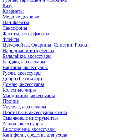
Казу
Кларнеты
Медные духовые
Пан-флейты
Саксофоны
Фаготы, контрфаготы
Флейты
Цуг-флейты, Окарины, Свистки, Рожки
Народные инструменты
Балалайки, аксессуары
Банджо, аксессуары
Варганы, аксессуары
Гусли, аксессуары
Добро (Резонатор)
Домры, аксессуары
Колесные лиры
Мандолины, аксессуары
Прочие
Укулеле, аксессуары
Пюпитры и аксессуары к ним
Смычковые инструменты
Альты, аксессуары
Виолончели, аксессуары
Канифоли, средства для ухода