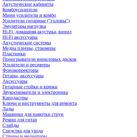
Акустические кабинеты
Комбоусилители
Мини усилители и комбо
Усилители гитарные ("головы")
Эмуляторы нагрузки
Hi-Fi, домашняя акустика, винил
Hi-Fi аксессуары
Акустические системы
Медиа плееры, стримеры
Пластинки
Проигрыватели виниловых дисков
Усилители и ресиверы
Фонокорректоры
Гитары, аксессуары
Аксессуары
Гитарные стойки и крюки
Звукосниматели и электроника
Каподастры
Ключи и инструменты для ремонта
Лады
Машинки для намотки струн
Ремни для гитар
Слайды
Средства для ухода
Струны и медиаторы