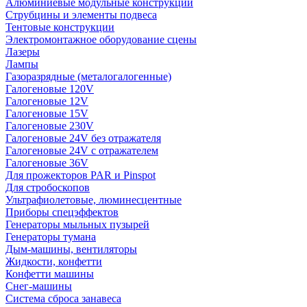
Алюминиевые модульные конструкции
Струбцины и элементы подвеса
Тентовые конструкции
Электромонтажное оборудование сцены
Лазеры
Лампы
Газоразрядные (металогалогенные)
Галогеновые 120V
Галогеновые 12V
Галогеновые 15V
Галогеновые 230V
Галогеновые 24V без отражателя
Галогеновые 24V с отражателем
Галогеновые 36V
Для прожекторов PAR и Pinspot
Для стробоскопов
Ультрафиолетовые, люминесцентные
Приборы спецэффектов
Генераторы мыльных пузырей
Генераторы тумана
Дым-машины, вентиляторы
Жидкости, конфетти
Конфетти машины
Снег-машины
Система сброса занавеса