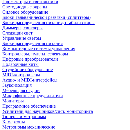
Прожекторы и светильники
Светодиодные экраны
Силовое оборудование
Блоки гальванической развязки (сплиттеры)
Блоки распределения питания, стабилизаторы
Диммеры, свитчеры
Следящий свет
Управление светом
Блоки распределения питания
Компьютерные системы управления
Контроллеры, пульты, селекторы
Цифровые преобразователи
Подарочные хиты
Студийное оборудование
MIDI-контроллеры
Аудио- и MIDI-интерфейсы
Звукоизоляция
Мебель для студии
Микрофонные предусилители
Мониторы
Программное обеспечение
Усилители для наушников/сист. мониторинга
Тюнеры и метрономы
Камертоны
Метрономы механические