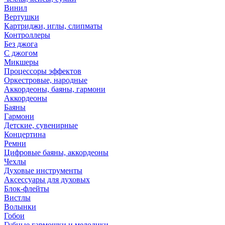
Винил
Вертушки
Картриджи, иглы, слипматы
Контроллеры
Без джога
С джогом
Микшеры
Процессоры эффектов
Оркестровые, народные
Аккордеоны, баяны, гармони
Аккордеоны
Баяны
Гармони
Детские, сувенирные
Концертина
Ремни
Цифровые баяны, аккордеоны
Чехлы
Духовые инструменты
Аксессуары для духовых
Блок-флейты
Вистлы
Волынки
Гобои
Губные гармошки и мелодики