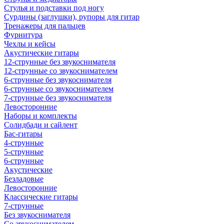
Стулья и подставки под ногу
Сурдины (заглушки), рупоры для гитар
Тренажеры для пальцев
Фурнитура
Чехлы и кейсы
Акустические гитары
12-струнные без звукоснимателя
12-струнные со звукоснимателем
6-струнные без звукоснимателя
6-струнные со звукоснимателем
7-струнные без звукоснимателя
Левосторонние
Наборы и комплекты
Солидбади и сайлент
Бас-гитары
4-струнные
5-струнные
6-струнные
Акустические
Безладовые
Левосторонние
Классические гитары
7-струнные
Без звукоснимателя
Со звукоснимателем