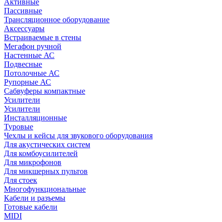
Активные
Пассивные
Трансляционное оборудование
Аксессуары
Встраиваемые в стены
Мегафон ручной
Настенные АС
Подвесные
Потолочные АС
Рупорные АС
Сабвуферы компактные
Усилители
Усилители
Инсталляционные
Туровые
Чехлы и кейсы для звукового оборудования
Для акустических систем
Для комбоусилителей
Для микрофонов
Для микшерных пультов
Для стоек
Многофункциональные
Кабели и разъемы
Готовые кабели
MIDI