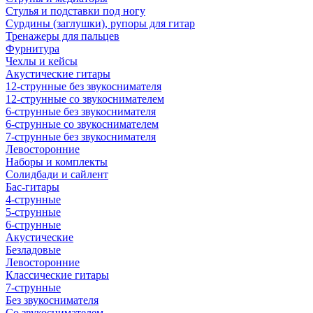
Стулья и подставки под ногу
Сурдины (заглушки), рупоры для гитар
Тренажеры для пальцев
Фурнитура
Чехлы и кейсы
Акустические гитары
12-струнные без звукоснимателя
12-струнные со звукоснимателем
6-струнные без звукоснимателя
6-струнные со звукоснимателем
7-струнные без звукоснимателя
Левосторонние
Наборы и комплекты
Солидбади и сайлент
Бас-гитары
4-струнные
5-струнные
6-струнные
Акустические
Безладовые
Левосторонние
Классические гитары
7-струнные
Без звукоснимателя
Со звукоснимателем