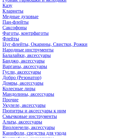
Казу
Кларнеты
Медные духовые
Пан-флейты
Саксофоны
Фаготы, контрфаготы
Флейты
Цуг-флейты, Окарины, Свистки, Рожки
Народные инструменты
Балалайки, аксессуары
Банджо, аксессуары
Варганы, аксессуары
Гусли, аксессуары
Добро (Резонатор)
Домры, аксессуары
Колесные лиры
Мандолины, аксессуары
Прочие
Укулеле, аксессуары
Пюпитры и аксессуары к ним
Смычковые инструменты
Альты, аксессуары
Виолончели, аксессуары
Канифоли, средства для ухода