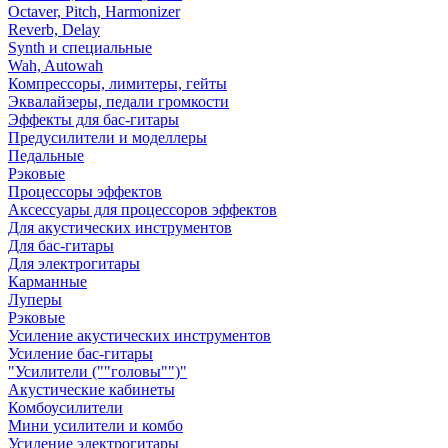
Octaver, Pitch, Harmonizer
Reverb, Delay
Synth и специальные
Wah, Autowah
Компрессоры, лимитеры, гейты
Эквалайзеры, педали громкости
Эффекты для бас-гитары
Предусилители и моделлеры
Педальные
Рэковые
Процессоры эффектов
Аксессуары для процессоров эффектов
Для акустических инструментов
Для бас-гитары
Для электрогитары
Карманные
Луперы
Рэковые
Усиление акустических инструментов
Усиление бас-гитары
"Усилители (""головы"")"
Акустические кабинеты
Комбоусилители
Мини усилители и комбо
Усиление электрогитары