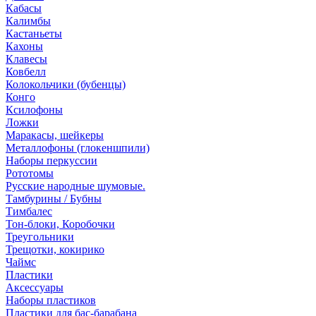
Кабасы
Калимбы
Кастаньеты
Кахоны
Клавесы
Ковбелл
Колокольчики (бубенцы)
Конго
Ксилофоны
Ложки
Маракасы, шейкеры
Металлофоны (глокеншпили)
Наборы перкуссии
Рототомы
Русские народные шумовые.
Тамбурины / Бубны
Тимбалес
Тон-блоки, Коробочки
Треугольники
Трещотки, кокирико
Чаймс
Пластики
Аксессуары
Наборы пластиков
Пластики для бас-барабана