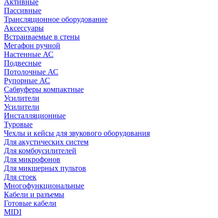
Активные
Пассивные
Трансляционное оборудование
Аксессуары
Встраиваемые в стены
Мегафон ручной
Настенные АС
Подвесные
Потолочные АС
Рупорные АС
Сабвуферы компактные
Усилители
Усилители
Инсталляционные
Туровые
Чехлы и кейсы для звукового оборудования
Для акустических систем
Для комбоусилителей
Для микрофонов
Для микшерных пультов
Для стоек
Многофункциональные
Кабели и разъемы
Готовые кабели
MIDI