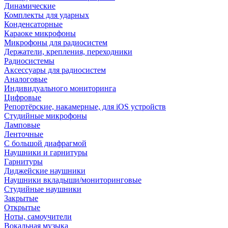
Динамические
Комплекты для ударных
Конденсаторные
Караоке микрофоны
Микрофоны для радиосистем
Держатели, крепления, переходники
Радиосистемы
Аксессуары для радиосистем
Аналоговые
Индивидуального мониторинга
Цифровые
Репортёрские, накамерные, для iOS устройств
Студийные микрофоны
Ламповые
Ленточные
С большой диафрагмой
Наушники и гарнитуры
Гарнитуры
Диджейские наушники
Наушники вкладыши/мониторинговые
Студийные наушники
Закрытые
Открытые
Ноты, самоучители
Вокальная музыка