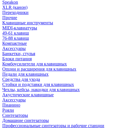
Speakon
XLR (канон)
Переходники
Прочие
Клавишные инструменты
MIDI-клавиатуры
49-61 клавиш
76-88 клавиш
Компактные
Аксессуары
Банкетки, стулья
Блоки питания
Комбоусилители для клавишных
Опции и расширения для клавишных
Педали для клавишных
Средства для ухода
Стойки и подставки для клавишных
Чехлы, кейсы, накидки для клавишных
Акустические клавишные
Аксессуары
Пианино
Рояли
Синтезаторы
Домашние синтезаторы
Профессиональные синтезаторы и рабочие станции