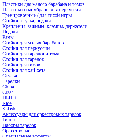
Пластики для малого барабана и томов
Пластики и мембраны для перкуссии
Тренировочные / для тихой игры
Стойки, стулья, педали
Крепления, зажимы, клэмпы, держатели
Педали
Рамы
Стойки для малых барабанов
Стойки для перкуссии
Стойки для тарелки и тома
Стойки для тарелок
Стойки для томов
Стойки для хай-хета
Стулья
Тарелки
China
Crash
Hi-Hat
Ride
Splash
Аксессуары для оркестровых тарелок
Гонги
Наборы тарелок
Оркестровые
Специальные эффекты