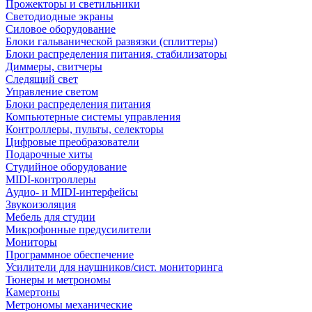
Прожекторы и светильники
Светодиодные экраны
Силовое оборудование
Блоки гальванической развязки (сплиттеры)
Блоки распределения питания, стабилизаторы
Диммеры, свитчеры
Следящий свет
Управление светом
Блоки распределения питания
Компьютерные системы управления
Контроллеры, пульты, селекторы
Цифровые преобразователи
Подарочные хиты
Студийное оборудование
MIDI-контроллеры
Аудио- и MIDI-интерфейсы
Звукоизоляция
Мебель для студии
Микрофонные предусилители
Мониторы
Программное обеспечение
Усилители для наушников/сист. мониторинга
Тюнеры и метрономы
Камертоны
Метрономы механические