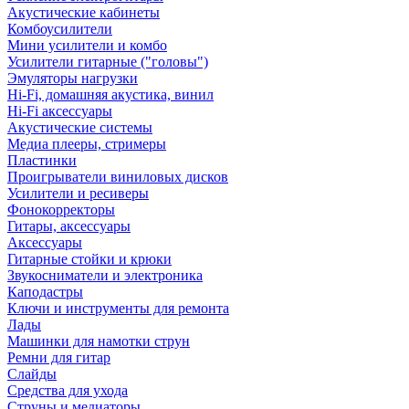
Акустические кабинеты
Комбоусилители
Мини усилители и комбо
Усилители гитарные ("головы")
Эмуляторы нагрузки
Hi-Fi, домашняя акустика, винил
Hi-Fi аксессуары
Акустические системы
Медиа плееры, стримеры
Пластинки
Проигрыватели виниловых дисков
Усилители и ресиверы
Фонокорректоры
Гитары, аксессуары
Аксессуары
Гитарные стойки и крюки
Звукосниматели и электроника
Каподастры
Ключи и инструменты для ремонта
Лады
Машинки для намотки струн
Ремни для гитар
Слайды
Средства для ухода
Струны и медиаторы