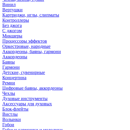
Винил
Вертушки
Картриджи, иглы, слипматы
Контроллеры
Без джога
С джогом
Микшеры
Процессоры эффектов
Оркестровые, народные
Аккордеоны, баяны, гармони
Аккордеоны
Баяны
Гармони
Детские, сувенирные
Концертина
Ремни
Цифровые баяны, аккордеоны
Чехлы
Духовые инструменты
Аксессуары для духовых
Блок-флейты
Вистлы
Волынки
Гобои
Губные гармошки и мелодики