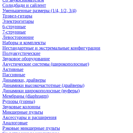
Солидбади и сайлент
Уменьшенные размеры (1/4, 1/2, 3/4)
Трэвел-гитары
Электрогитары
6-струнные
7-струнные
Левосторонние
Наборы и комплекты
Нестандартные и экстремальные конфигурации
Полуакустические
Звуковое оборудование
Акустические системы (широкополосные)
Активные
Пассивные
Динамики, драйверы
Динамики высокочастотные (драйверы)
Динамики широкополосные (вуферы)
Мембраны (diaphragm)
Рупоры (горны)
Звуковые колонны
Микшерные пульты
Аксессуары и расширения
Аналоговые
Рэковые микшерные пульты