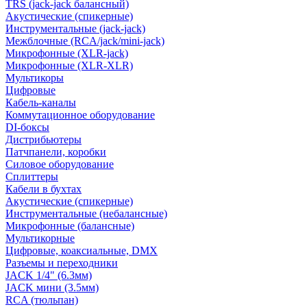
TRS (jack-jack балансный)
Акустические (спикерные)
Инструментальные (jack-jack)
Межблочные (RCA/jack/mini-jack)
Микрофонные (XLR-jack)
Микрофонные (XLR-XLR)
Мультикоры
Цифровые
Кабель-каналы
Коммутационное оборудование
DI-боксы
Дистрибьютеры
Патчпанели, коробки
Силовое оборудование
Сплиттеры
Кабели в бухтах
Акустические (спикерные)
Инструментальные (небалансные)
Микрофонные (балансные)
Мультикорные
Цифровые, коаксиальные, DMX
Разъемы и переходники
JACK 1/4" (6.3мм)
JACK мини (3.5мм)
RCA (тюльпан)