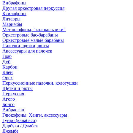
Вибрафоны
Другая оркестровая перкуссия
Ксилофоны
Литавры
Маримбы
Металлофоны, "колокольчики"
Оркестровые бас-барабаны
Оркестровые малые барабаны
Палочки, щетки, рюты
Аксессуары для палочек
Граб
Дуб
Карбон
Клен
Орех
Перкуссионные палочки, колотушки
Щетки и рюты
Перкуссия
Агого
Бонго
Вибраслэп
Глюкофоны, Ханги, аксессуары
Гуиро (калабасо)
Дарбука / Думбек
Джембе