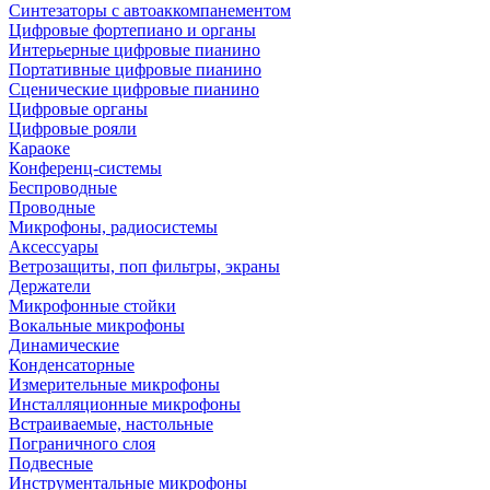
Синтезаторы с автоаккомпанементом
Цифровые фортепиано и органы
Интерьерные цифровые пианино
Портативные цифровые пианино
Сценические цифровые пианино
Цифровые органы
Цифровые рояли
Караоке
Конференц-системы
Беспроводные
Проводные
Микрофоны, радиосистемы
Аксессуары
Ветрозащиты, поп фильтры, экраны
Держатели
Микрофонные стойки
Вокальные микрофоны
Динамические
Конденсаторные
Измерительные микрофоны
Инсталляционные микрофоны
Встраиваемые, настольные
Пограничного слоя
Подвесные
Инструментальные микрофоны