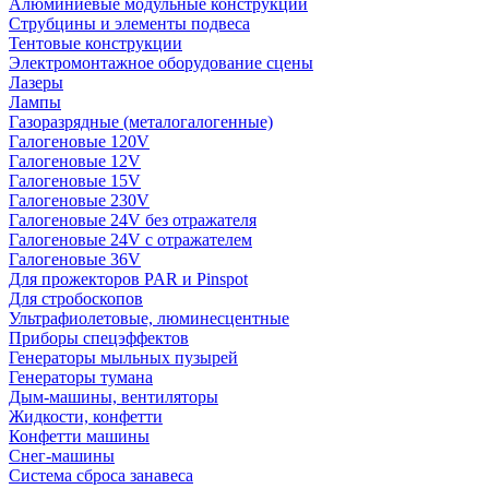
Алюминиевые модульные конструкции
Струбцины и элементы подвеса
Тентовые конструкции
Электромонтажное оборудование сцены
Лазеры
Лампы
Газоразрядные (металогалогенные)
Галогеновые 120V
Галогеновые 12V
Галогеновые 15V
Галогеновые 230V
Галогеновые 24V без отражателя
Галогеновые 24V с отражателем
Галогеновые 36V
Для прожекторов PAR и Pinspot
Для стробоскопов
Ультрафиолетовые, люминесцентные
Приборы спецэффектов
Генераторы мыльных пузырей
Генераторы тумана
Дым-машины, вентиляторы
Жидкости, конфетти
Конфетти машины
Снег-машины
Система сброса занавеса