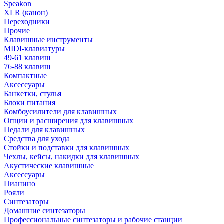
Speakon
XLR (канон)
Переходники
Прочие
Клавишные инструменты
MIDI-клавиатуры
49-61 клавиш
76-88 клавиш
Компактные
Аксессуары
Банкетки, стулья
Блоки питания
Комбоусилители для клавишных
Опции и расширения для клавишных
Педали для клавишных
Средства для ухода
Стойки и подставки для клавишных
Чехлы, кейсы, накидки для клавишных
Акустические клавишные
Аксессуары
Пианино
Рояли
Синтезаторы
Домашние синтезаторы
Профессиональные синтезаторы и рабочие станции