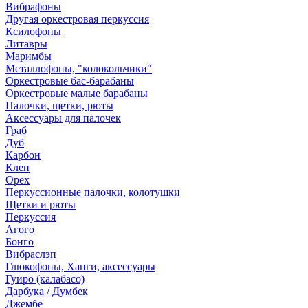
Вибрафоны
Другая оркестровая перкуссия
Ксилофоны
Литавры
Маримбы
Металлофоны, "колокольчики"
Оркестровые бас-барабаны
Оркестровые малые барабаны
Палочки, щетки, рюты
Аксессуары для палочек
Граб
Дуб
Карбон
Клен
Орех
Перкуссионные палочки, колотушки
Щетки и рюты
Перкуссия
Агого
Бонго
Вибраслэп
Глюкофоны, Ханги, аксессуары
Гуиро (калабасо)
Дарбука / Думбек
Джембе