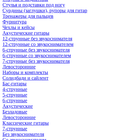
Стулья и подставки под ногу
Сурдины (заглушки), рупоры для гитар
Тренажеры для пальцев
Фурнитура
Чехлы и кейсы
Акустические гитары
12-струнные без звукоснимателя
12-струнные со звукоснимателем
6-струнные без звукоснимателя
6-струнные со звукоснимателем
7-струнные без звукоснимателя
Левосторонние
Наборы и комплекты
Солидбади и сайлент
Бас-гитары
4-струнные
5-струнные
6-струнные
Акустические
Безладовые
Левосторонние
Классические гитары
7-струнные
Без звукоснимателя
Со звукоснимателем