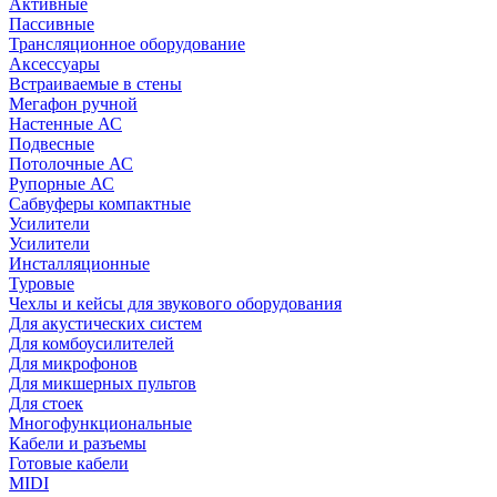
Активные
Пассивные
Трансляционное оборудование
Аксессуары
Встраиваемые в стены
Мегафон ручной
Настенные АС
Подвесные
Потолочные АС
Рупорные АС
Сабвуферы компактные
Усилители
Усилители
Инсталляционные
Туровые
Чехлы и кейсы для звукового оборудования
Для акустических систем
Для комбоусилителей
Для микрофонов
Для микшерных пультов
Для стоек
Многофункциональные
Кабели и разъемы
Готовые кабели
MIDI