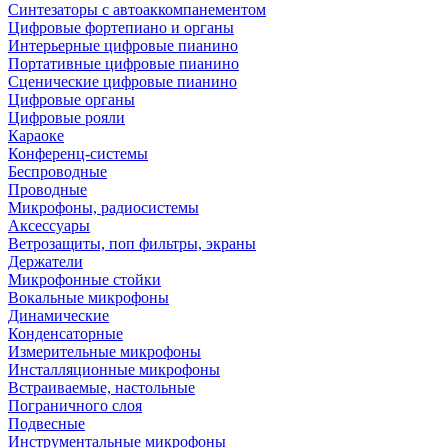
Синтезаторы с автоаккомпанементом
Цифровые фортепиано и органы
Интерьерные цифровые пианино
Портативные цифровые пианино
Сценические цифровые пианино
Цифровые органы
Цифровые рояли
Караоке
Конференц-системы
Беспроводные
Проводные
Микрофоны, радиосистемы
Аксессуары
Ветрозащиты, поп фильтры, экраны
Держатели
Микрофонные стойки
Вокальные микрофоны
Динамические
Конденсаторные
Измерительные микрофоны
Инсталляционные микрофоны
Встраиваемые, настольные
Пограничного слоя
Подвесные
Инструментальные микрофоны