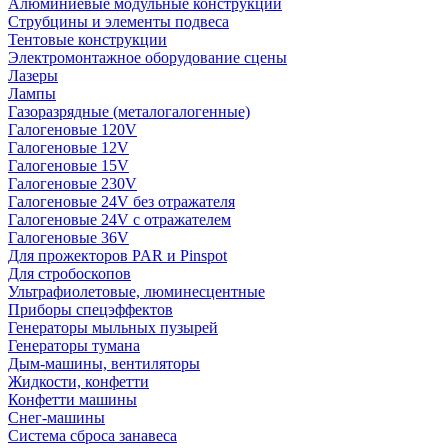
Алюминиевые модульные конструкции
Струбцины и элементы подвеса
Тентовые конструкции
Электромонтажное оборудование сцены
Лазеры
Лампы
Газоразрядные (металогалогенные)
Галогеновые 120V
Галогеновые 12V
Галогеновые 15V
Галогеновые 230V
Галогеновые 24V без отражателя
Галогеновые 24V с отражателем
Галогеновые 36V
Для прожекторов PAR и Pinspot
Для стробоскопов
Ультрафиолетовые, люминесцентные
Приборы спецэффектов
Генераторы мыльных пузырей
Генераторы тумана
Дым-машины, вентиляторы
Жидкости, конфетти
Конфетти машины
Снег-машины
Система сброса занавеса