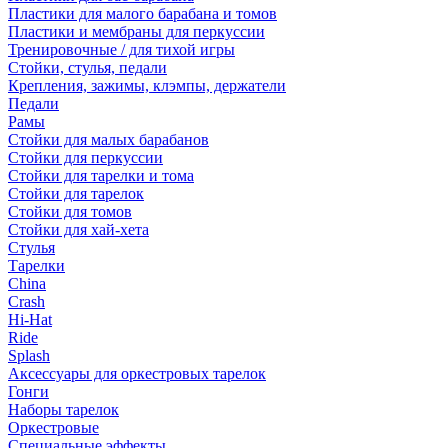
Пластики для малого барабана и томов
Пластики и мембраны для перкуссии
Тренировочные / для тихой игры
Стойки, стулья, педали
Крепления, зажимы, клэмпы, держатели
Педали
Рамы
Стойки для малых барабанов
Стойки для перкуссии
Стойки для тарелки и тома
Стойки для тарелок
Стойки для томов
Стойки для хай-хета
Стулья
Тарелки
China
Crash
Hi-Hat
Ride
Splash
Аксессуары для оркестровых тарелок
Гонги
Наборы тарелок
Оркестровые
Специальные эффекты