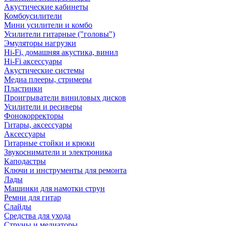
Акустические кабинеты
Комбоусилители
Мини усилители и комбо
Усилители гитарные ("головы")
Эмуляторы нагрузки
Hi-Fi, домашняя акустика, винил
Hi-Fi аксессуары
Акустические системы
Медиа плееры, стримеры
Пластинки
Проигрыватели виниловых дисков
Усилители и ресиверы
Фонокорректоры
Гитары, аксессуары
Аксессуары
Гитарные стойки и крюки
Звукосниматели и электроника
Каподастры
Ключи и инструменты для ремонта
Лады
Машинки для намотки струн
Ремни для гитар
Слайды
Средства для ухода
Струны и медиаторы