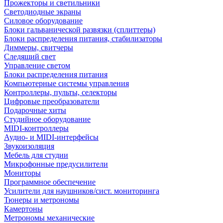
Прожекторы и светильники
Светодиодные экраны
Силовое оборудование
Блоки гальванической развязки (сплиттеры)
Блоки распределения питания, стабилизаторы
Диммеры, свитчеры
Следящий свет
Управление светом
Блоки распределения питания
Компьютерные системы управления
Контроллеры, пульты, селекторы
Цифровые преобразователи
Подарочные хиты
Студийное оборудование
MIDI-контроллеры
Аудио- и MIDI-интерфейсы
Звукоизоляция
Мебель для студии
Микрофонные предусилители
Мониторы
Программное обеспечение
Усилители для наушников/сист. мониторинга
Тюнеры и метрономы
Камертоны
Метрономы механические