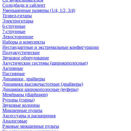
Солидбади и сайлент
Уменьшенные размеры (1/4, 1/2, 3/4)
Трэвел-гитары
Электрогитары
6-струнные
7-струнные
Левосторонние
Наборы и комплекты
Нестандартные и экстремальные конфигурации
Полуакустические
Звуковое оборудование
Акустические системы (широкополосные)
Активные
Пассивные
Динамики, драйверы
Динамики высокочастотные (драйверы)
Динамики широкополосные (вуферы)
Мембраны (diaphragm)
Рупоры (горны)
Звуковые колонны
Микшерные пульты
Аксессуары и расширения
Аналоговые
Рэковые микшерные пульты