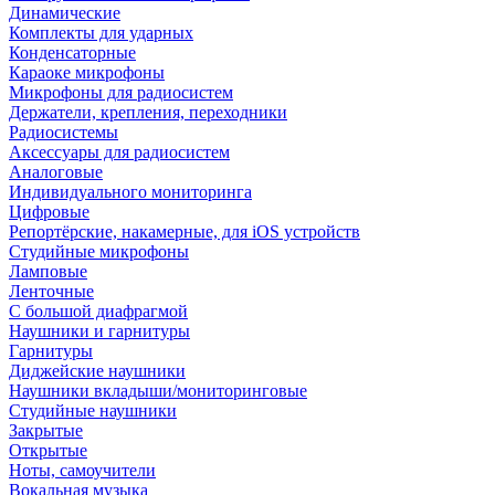
Динамические
Комплекты для ударных
Конденсаторные
Караоке микрофоны
Микрофоны для радиосистем
Держатели, крепления, переходники
Радиосистемы
Аксессуары для радиосистем
Аналоговые
Индивидуального мониторинга
Цифровые
Репортёрские, накамерные, для iOS устройств
Студийные микрофоны
Ламповые
Ленточные
С большой диафрагмой
Наушники и гарнитуры
Гарнитуры
Диджейские наушники
Наушники вкладыши/мониторинговые
Студийные наушники
Закрытые
Открытые
Ноты, самоучители
Вокальная музыка