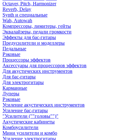
Octaver, Pitch, Harmonizer
Reverb, Delay
Synth и специальные
Wah, Autowah
Компрессоры, лимитеры, гейты
Эквалайзеры, педали громкости
Эффекты для бас-гитары
Предусилители и моделлеры
Педальные
Рэковые
Процессоры эффектов
Аксессуары для процессоров эффектов
Для акустических инструментов
Для бас-гитары
Для электрогитары
Карманные
Луперы
Рэковые
Усиление акустических инструментов
Усиление бас-гитары
"Усилители (""головы"")"
Акустические кабинеты
Комбоусилители
Мини усилители и комбо
Усиление электрогитары