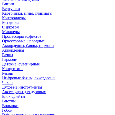
Винил
Вертушки
Картриджи, иглы, слипматы
Контроллеры
Без джога
С джогом
Микшеры
Процессоры эффектов
Оркестровые, народные
Аккордеоны, баяны, гармони
Аккордеоны
Баяны
Гармони
Детские, сувенирные
Концертина
Ремни
Цифровые баяны, аккордеоны
Чехлы
Духовые инструменты
Аксессуары для духовых
Блок-флейты
Вистлы
Волынки
Гобои
Губные гармошки и мелодики