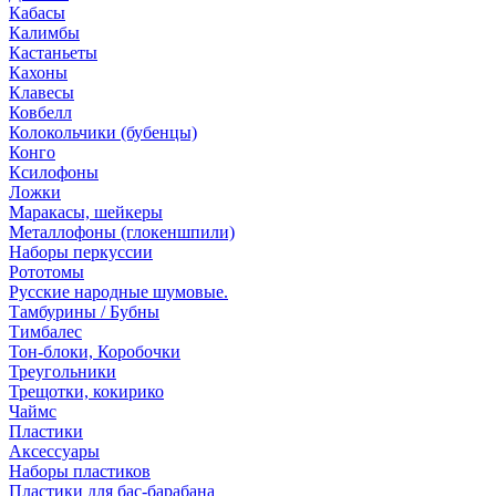
Кабасы
Калимбы
Кастаньеты
Кахоны
Клавесы
Ковбелл
Колокольчики (бубенцы)
Конго
Ксилофоны
Ложки
Маракасы, шейкеры
Металлофоны (глокеншпили)
Наборы перкуссии
Рототомы
Русские народные шумовые.
Тамбурины / Бубны
Тимбалес
Тон-блоки, Коробочки
Треугольники
Трещотки, кокирико
Чаймс
Пластики
Аксессуары
Наборы пластиков
Пластики для бас-барабана