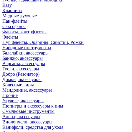
Казу
Кларнеты
Медные духовые
Пан-флейты
Саксофоны
Фаготы, контрфаготы
Флейты
Цуг-флейты, Окарины, Свистки, Рожки
Народные инструменты
Балалайки, аксессуары
Банджо, аксессуары
Варганы, аксессуары
Гусли, аксессуары
Добро (Резонатор)
Домры, аксессуары
Колесные лиры
Мандолины, аксессуары
Прочие
Укулеле, аксессуары
Пюпитры и аксессуары к ним
Смычковые инструменты
Альты, аксессуары
Виолончели, аксессуары
Канифоли, средства для ухода