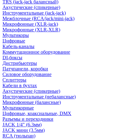
TRS (jack-jack балансный)
Акустические (спикерные)
Инструментальные (jack-jack)
Межблочные (RCA/jack/mini-jack)
Микрофонные (XLR-jack)
Микрофонные (XLR-XLR)
Мультикоры
Цифровые
Кабель-каналы
Коммутационное оборудование
DI-боксы
Дистрибьютеры
Патчпанели, коробки
Силовое оборудование
Сплиттеры
Кабели в бухтах
Акустические (спикерные)
Инструментальные (небалансные)
Микрофонные (балансные)
Мультикорные
Цифровые, коаксиальные, DMX
Разъемы и переходники
JACK 1/4" (6.3мм)
JACK мини (3.5мм)
RCA (тюльпан)